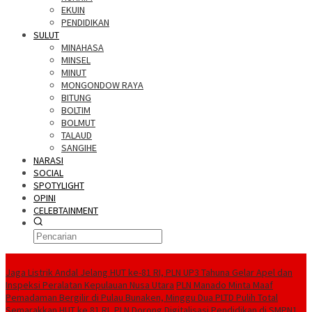
EKUIN
PENDIDIKAN
SULUT
MINAHASA
MINSEL
MINUT
MONGONDOW RAYA
BITUNG
BOLTIM
BOLMUT
TALAUD
SANGIHE
NARASI
SOCIAL
SPOTYLIGHT
OPINI
CELEBTAINMENT
BERITA TERBARU
Jaga Listrik Andal Jelang HUT ke-81 RI, PLN UP3 Tahuna Gelar Apel dan
Inspeksi Peralatan Kepulauan Nusa Utara
PLN Manado Minta Maaf
Pemadaman Bergilir di Pulau Bunaken, Minggu Dua PLTD Pulih Total
Semarakkan HUT ke 81 RI, PLN Dorong Digitalisasi Pendidikan di SMPN1