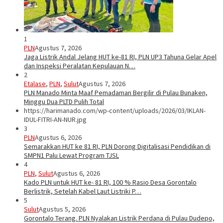
1
PLN
Agustus 7, 2026
Jaga Listrik Andal Jelang HUT ke-81 RI, PLN UP3 Tahuna Gelar Apel
dan Inspeksi Peralatan Kepulauan N…
2
Etalase
,
PLN
,
Sulut
Agustus 7, 2026
PLN Manado Minta Maaf Pemadaman Bergilir di Pulau Bunaken,
Minggu Dua PLTD Pulih Total
https://harimanado.com/wp-content/uploads/2026/03/IKLAN-
IDUL-FITRI-AN-NUR.jpg
3
PLN
Agustus 6, 2026
Semarakkan HUT ke 81 RI, PLN Dorong Digitalisasi Pendidikan di
SMPN1 Palu Lewat Program TJSL
4
PLN
,
Sulut
Agustus 6, 2026
Kado PLN untuk HUT ke- 81 RI, 100 % Rasio Desa Gorontalo
Berlistrik, Setelah Kabel Laut Listriki P…
5
Sulut
Agustus 5, 2026
Gorontalo Terang. PLN Nyalakan Listrik Perdana di Pulau Dudepo,