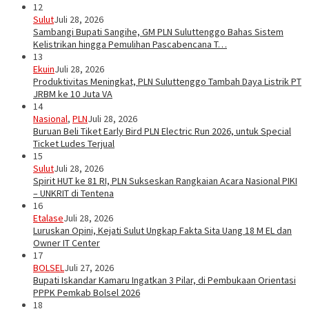
12
Sulut
Juli 28, 2026
Sambangi Bupati Sangihe, GM PLN Suluttenggo Bahas Sistem
Kelistrikan hingga Pemulihan Pascabencana T…
13
Ekuin
Juli 28, 2026
Produktivitas Meningkat, PLN Suluttenggo Tambah Daya Listrik PT
JRBM ke 10 Juta VA
14
Nasional
,
PLN
Juli 28, 2026
Buruan Beli Tiket Early Bird PLN Electric Run 2026, untuk Special
Ticket Ludes Terjual
15
Sulut
Juli 28, 2026
Spirit HUT ke 81 RI, PLN Sukseskan Rangkaian Acara Nasional PIKI
– UNKRIT di Tentena
16
Etalase
Juli 28, 2026
Luruskan Opini, Kejati Sulut Ungkap Fakta Sita Uang 18 M EL dan
Owner IT Center
17
BOLSEL
Juli 27, 2026
Bupati Iskandar Kamaru Ingatkan 3 Pilar, di Pembukaan Orientasi
PPPK Pemkab Bolsel 2026
18