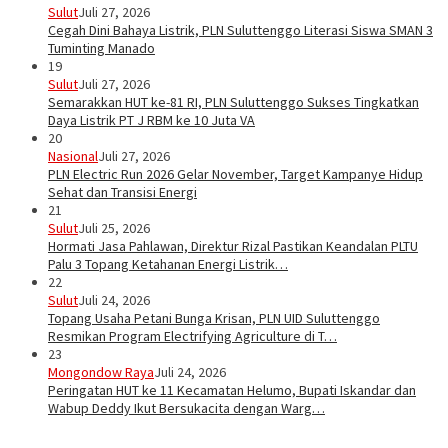
Sulut
Juli 27, 2026
Cegah Dini Bahaya Listrik, PLN Suluttenggo Literasi Siswa SMAN 3
Tuminting Manado
19
Sulut
Juli 27, 2026
Semarakkan HUT ke-81 RI, PLN Suluttenggo Sukses Tingkatkan
Daya Listrik PT J RBM ke 10 Juta VA
20
Nasional
Juli 27, 2026
PLN Electric Run 2026 Gelar November, Target Kampanye Hidup
Sehat dan Transisi Energi
21
Sulut
Juli 25, 2026
Hormati Jasa Pahlawan, Direktur Rizal Pastikan Keandalan PLTU
Palu 3 Topang Ketahanan Energi Listrik…
22
Sulut
Juli 24, 2026
Topang Usaha Petani Bunga Krisan, PLN UID Suluttenggo
Resmikan Program Electrifying Agriculture di T…
23
Mongondow Raya
Juli 24, 2026
Peringatan HUT ke 11 Kecamatan Helumo, Bupati Iskandar dan
Wabup Deddy Ikut Bersukacita dengan Warg…