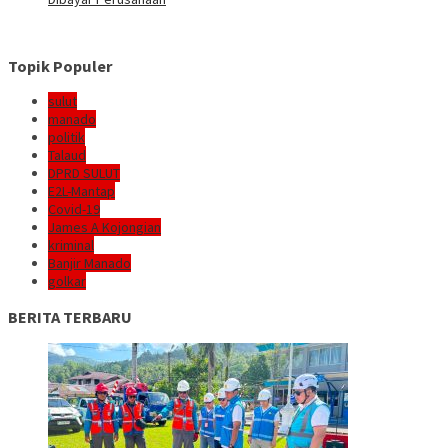
Topik Populer
sulut
manado
politik
Talaud
DPRD SULUT
E2L-Mantap
Covid-19
James A Kojongian
kriminal
Banjir Manado
golkar
BERITA TERBARU