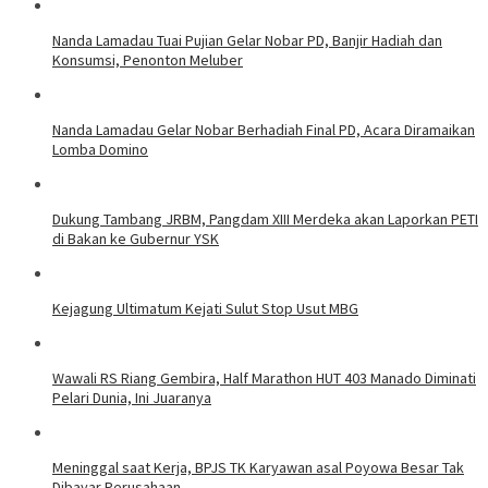
Nanda Lamadau Tuai Pujian Gelar Nobar PD, Banjir Hadiah dan
Konsumsi, Penonton Meluber
Nanda Lamadau Gelar Nobar Berhadiah Final PD, Acara Diramaikan
Lomba Domino
Dukung Tambang JRBM, Pangdam XIII Merdeka akan Laporkan PETI
di Bakan ke Gubernur YSK
Kejagung Ultimatum Kejati Sulut Stop Usut MBG
Wawali RS Riang Gembira, Half Marathon HUT 403 Manado Diminati
Pelari Dunia, Ini Juaranya
Meninggal saat Kerja, BPJS TK Karyawan asal Poyowa Besar Tak
Dibayar Perusahaan