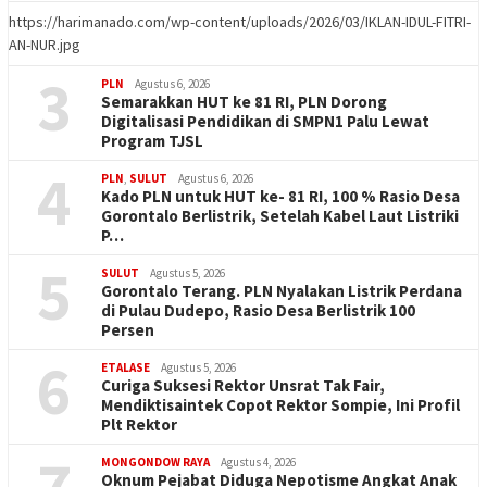
https://harimanado.com/wp-content/uploads/2026/03/IKLAN-IDUL-FITRI-
AN-NUR.jpg
3
PLN
Agustus 6, 2026
Semarakkan HUT ke 81 RI, PLN Dorong
Digitalisasi Pendidikan di SMPN1 Palu Lewat
Program TJSL
4
PLN
,
SULUT
Agustus 6, 2026
Kado PLN untuk HUT ke- 81 RI, 100 % Rasio Desa
Gorontalo Berlistrik, Setelah Kabel Laut Listriki
P…
5
SULUT
Agustus 5, 2026
Gorontalo Terang. PLN Nyalakan Listrik Perdana
di Pulau Dudepo, Rasio Desa Berlistrik 100
Persen
6
ETALASE
Agustus 5, 2026
Curiga Suksesi Rektor Unsrat Tak Fair,
Mendiktisaintek Copot Rektor Sompie, Ini Profil
Plt Rektor
7
MONGONDOW RAYA
Agustus 4, 2026
Oknum Pejabat Diduga Nepotisme Angkat Anak