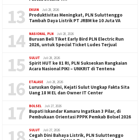
13
EKUIN
Juli 28, 2026
Produktivitas Meningkat, PLN Suluttenggo
Tambah Daya Listrik PT JRBM ke 10 Juta VA
14
NASIONAL
,
PLN
Juli 28, 2026
Buruan Beli Tiket Early Bird PLN Electric Run
2026, untuk Special Ticket Ludes Terjual
15
SULUT
Juli 28, 2026
Spirit HUT ke 81 RI, PLN Sukseskan Rangkaian
Acara Nasional PIKI – UNKRIT di Tentena
16
ETALASE
Juli 28, 2026
Luruskan Opini, Kejati Sulut Ungkap Fakta Sita
Uang 18 M EL dan Owner IT Center
17
BOLSEL
Juli 27, 2026
Bupati Iskandar Kamaru Ingatkan 3 Pilar, di
Pembukaan Orientasi PPPK Pemkab Bolsel 2026
18
SULUT
Juli 27, 2026
Cegah Dini Bahaya Listrik, PLN Suluttenggo