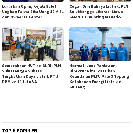
Luruskan Opini, Kejati Sulut
Cegah Dini Bahaya Listrik, PLN
Ungkap Fakta Sita Uang 18 M EL
Suluttenggo Literasi Siswa
dan Owner IT Center
SMAN 3 Tuminting Manado
Semarakkan HUT ke-81 RI, PLN
Hormati Jasa Pahlawan,
Suluttenggo Sukses
Direktur Rizal Pastikan
Tingkatkan Daya Listrik PT J
Keandalan PLTU Palu 3 Topang
RBM ke 10 Juta VA
Ketahanan Energi Listrik di
Sulteng
TOPIK POPULER