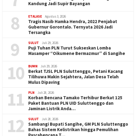
Kandung Jadi Supir Bayangan
8
ETALASE
Agustus 3, 2026
Tragis Nasib Hamka Hendra, 2022 Penjabat
Gubernur Gorontalo. Ternyata 2026 Jadi
Tersangka
9
SULUT
Juli 29, 2026
Puji Tuhan PLN Turut Sukseskan Lomba
Masamper “Oikumene Bermazmur” di Sangihe
10
BUMN
Juli 29, 2026
Berkat TJSL PLN Suluttenggo, Petani Kacang
Tilihuwa Makin Sejahtera, Jalan Desa Telah
Mulus Dipaving
11
PLN
Juli 28, 2026
Korban Bencana Tamako Terhibur Berkat 125
Paket Bantuan PLN UID Suluttenggo dan
Jaminan Listrik Anda…
12
SULUT
Juli 28, 2026
Sambangi Bupati Sangihe, GM PLN Suluttenggo
Bahas Sistem Kelistrikan hingga Pemulihan
Pascabencana T…