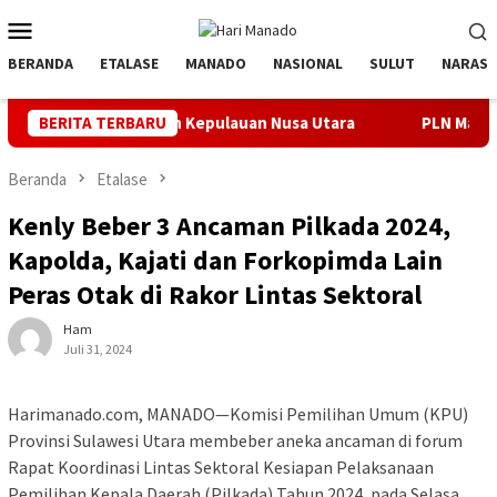
Loncat
Menu
ke
Mobile
konten
BERANDA
ETALASE
MANADO
NASIONAL
SULUT
NARASI
ralatan Kepulauan Nusa Utara
BERITA TERBARU
PLN Manado Minta Maaf Pema
Beranda
Etalase
Kenly Beber 3 Ancaman Pilkada 2024,
Kapolda, Kajati dan Forkopimda Lain
Peras Otak di Rakor Lintas Sektoral
Ham
Juli 31, 2024
Harimanado.com, MANADO—Komisi Pemilihan Umum (KPU)
Provinsi Sulawesi Utara membeber aneka ancaman di forum
Rapat Koordinasi Lintas Sektoral Kesiapan Pelaksanaan
Pemilihan Kepala Daerah (Pilkada) Tahun 2024, pada Selasa