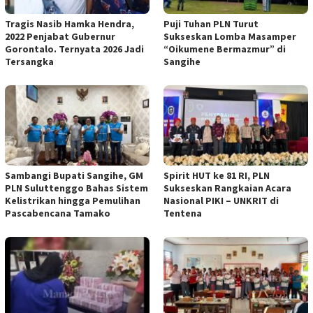
Tragis Nasib Hamka Hendra,
Puji Tuhan PLN Turut
2022 Penjabat Gubernur
Sukseskan Lomba Masamper
Gorontalo. Ternyata 2026 Jadi
“Oikumene Bermazmur” di
Tersangka
Sangihe
Sambangi Bupati Sangihe, GM
Spirit HUT ke 81 RI, PLN
PLN Suluttenggo Bahas Sistem
Sukseskan Rangkaian Acara
Kelistrikan hingga Pemulihan
Nasional PIKI – UNKRIT di
Pascabencana Tamako
Tentena