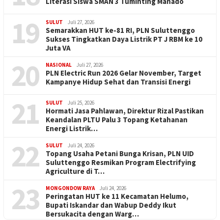
Literasi Siswa SMAN 3 Tuminting Manado
19
SULUT
Juli 27, 2026
Semarakkan HUT ke-81 RI, PLN Suluttenggo
Sukses Tingkatkan Daya Listrik PT J RBM ke 10
Juta VA
20
NASIONAL
Juli 27, 2026
PLN Electric Run 2026 Gelar November, Target
Kampanye Hidup Sehat dan Transisi Energi
21
SULUT
Juli 25, 2026
Hormati Jasa Pahlawan, Direktur Rizal Pastikan
Keandalan PLTU Palu 3 Topang Ketahanan
Energi Listrik…
22
SULUT
Juli 24, 2026
Topang Usaha Petani Bunga Krisan, PLN UID
Suluttenggo Resmikan Program Electrifying
Agriculture di T…
23
MONGONDOW RAYA
Juli 24, 2026
Peringatan HUT ke 11 Kecamatan Helumo,
Bupati Iskandar dan Wabup Deddy Ikut
Bersukacita dengan Warg…