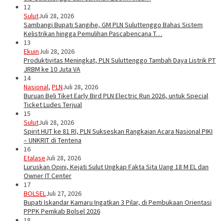
12
Sulut
Juli 28, 2026
Sambangi Bupati Sangihe, GM PLN Suluttenggo Bahas Sistem
Kelistrikan hingga Pemulihan Pascabencana T…
13
Ekuin
Juli 28, 2026
Produktivitas Meningkat, PLN Suluttenggo Tambah Daya Listrik PT
JRBM ke 10 Juta VA
14
Nasional
,
PLN
Juli 28, 2026
Buruan Beli Tiket Early Bird PLN Electric Run 2026, untuk Special
Ticket Ludes Terjual
15
Sulut
Juli 28, 2026
Spirit HUT ke 81 RI, PLN Sukseskan Rangkaian Acara Nasional PIKI
– UNKRIT di Tentena
16
Etalase
Juli 28, 2026
Luruskan Opini, Kejati Sulut Ungkap Fakta Sita Uang 18 M EL dan
Owner IT Center
17
BOLSEL
Juli 27, 2026
Bupati Iskandar Kamaru Ingatkan 3 Pilar, di Pembukaan Orientasi
PPPK Pemkab Bolsel 2026
18