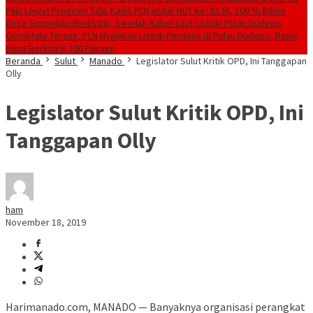
Palu Lewat Program TJSL
Kado PLN untuk HUT ke- 81 RI, 100 % Rasio
Desa Gorontalo Berlistrik, Setelah Kabel Laut Listriki Pulau Dudepo
Gorontalo Terang. PLN Nyalakan Listrik Perdana di Pulau Dudepo, Rasio
Desa Berlistrik 100 Persen
Beranda
Sulut
Manado
Legislator Sulut Kritik OPD, Ini Tanggapan
Olly
Legislator Sulut Kritik OPD, Ini
Tanggapan Olly
ham
November 18, 2019
Harimanado.com, MANADO — Banyaknya organisasi perangkat