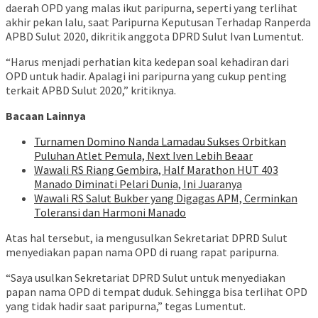
daerah OPD yang malas ikut paripurna, seperti yang terlihat
akhir pekan lalu, saat Paripurna Keputusan Terhadap Ranperda
APBD Sulut 2020, dikritik anggota DPRD Sulut Ivan Lumentut.
“Harus menjadi perhatian kita kedepan soal kehadiran dari
OPD untuk hadir. Apalagi ini paripurna yang cukup penting
terkait APBD Sulut 2020,” kritiknya.
Bacaan Lainnya
Turnamen Domino Nanda Lamadau Sukses Orbitkan
Puluhan Atlet Pemula, Next Iven Lebih Beaar
Wawali RS Riang Gembira, Half Marathon HUT 403
Manado Diminati Pelari Dunia, Ini Juaranya
Wawali RS Salut Bukber yang Digagas APM, Cerminkan
Toleransi dan Harmoni Manado
Atas hal tersebut, ia mengusulkan Sekretariat DPRD Sulut
menyediakan papan nama OPD di ruang rapat paripurna.
“Saya usulkan Sekretariat DPRD Sulut untuk menyediakan
papan nama OPD di tempat duduk. Sehingga bisa terlihat OPD
yang tidak hadir saat paripurna,” tegas Lumentut.