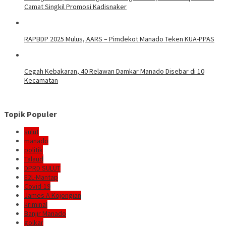
Camat Singkil Promosi Kadisnaker
RAPBDP 2025 Mulus, AARS – Pimdekot Manado Teken KUA-PPAS
Cegah Kebakaran, 40 Relawan Damkar Manado Disebar di 10
Kecamatan
Topik Populer
sulut
manado
politik
Talaud
DPRD SULUT
E2L-Mantap
Covid-19
James A Kojongian
kriminal
Banjir Manado
golkar