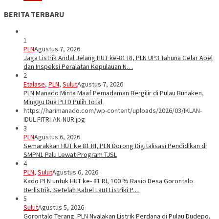
BERITA TERBARU
1
PLN
Agustus 7, 2026
Jaga Listrik Andal Jelang HUT ke-81 RI, PLN UP3 Tahuna Gelar Apel
dan Inspeksi Peralatan Kepulauan N…
2
Etalase
,
PLN
,
Sulut
Agustus 7, 2026
PLN Manado Minta Maaf Pemadaman Bergilir di Pulau Bunaken,
Minggu Dua PLTD Pulih Total
https://harimanado.com/wp-content/uploads/2026/03/IKLAN-
IDUL-FITRI-AN-NUR.jpg
3
PLN
Agustus 6, 2026
Semarakkan HUT ke 81 RI, PLN Dorong Digitalisasi Pendidikan di
SMPN1 Palu Lewat Program TJSL
4
PLN
,
Sulut
Agustus 6, 2026
Kado PLN untuk HUT ke- 81 RI, 100 % Rasio Desa Gorontalo
Berlistrik, Setelah Kabel Laut Listriki P…
5
Sulut
Agustus 5, 2026
Gorontalo Terang. PLN Nyalakan Listrik Perdana di Pulau Dudepo,