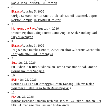
Rasio Desa Berlistrik 100 Persen
6
Etalase
Agustus 5, 2026
Curiga Suksesi Rektor Unsrat Tak Fair, Mendiktisaintek Copot
Rektor Sompie, Ini Profil Plt Rektor
7
Mongondow Raya
Agustus 4, 2026
Oknum Pejabat Diduga Nepotisme Angkat Anak Kandung Jadi
Supir Bayangan
8
Etalase
Agustus 3, 2026
Tragis Nasib Hamka Hendra, 2022 Penjabat Gubernur Gorontalo.
Ternyata 2026 Jadi Tersangka
9
Sulut
Juli 29, 2026
Puji Tuhan PLN Turut Sukseskan Lomba Masamper “Oikumene
Bermazmur” di Sangihe
10
BUMN
Juli 29, 2026
Berkat TJSL PLN Suluttenggo, Petani Kacang Tilihuwa Makin
Sejahtera, Jalan Desa Telah Mulus Dipaving
11
PLN
Juli 28, 2026
Korban Bencana Tamako Terhibur Berkat 125 Paket Bantuan PLN
UID Suluttenggo dan Jaminan Listrik Anda…