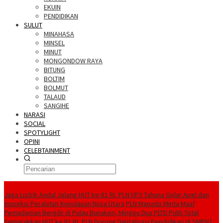
EKUIN
PENDIDIKAN
SULUT
MINAHASA
MINSEL
MINUT
MONGONDOW RAYA
BITUNG
BOLTIM
BOLMUT
TALAUD
SANGIHE
NARASI
SOCIAL
SPOTYLIGHT
OPINI
CELEBTAINMENT
BERITA TERBARU
Jaga Listrik Andal Jelang HUT ke-81 RI, PLN UP3 Tahuna Gelar Apel dan
Inspeksi Peralatan Kepulauan Nusa Utara
PLN Manado Minta Maaf
Pemadaman Bergilir di Pulau Bunaken, Minggu Dua PLTD Pulih Total
Semarakkan HUT ke 81 RI, PLN Dorong Digitalisasi Pendidikan di SMPN1