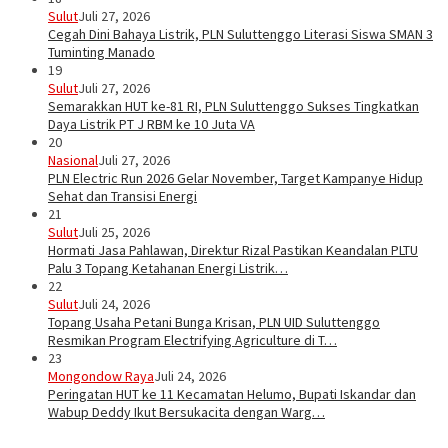
Sulut
Juli 27, 2026
Cegah Dini Bahaya Listrik, PLN Suluttenggo Literasi Siswa SMAN 3
Tuminting Manado
19
Sulut
Juli 27, 2026
Semarakkan HUT ke-81 RI, PLN Suluttenggo Sukses Tingkatkan
Daya Listrik PT J RBM ke 10 Juta VA
20
Nasional
Juli 27, 2026
PLN Electric Run 2026 Gelar November, Target Kampanye Hidup
Sehat dan Transisi Energi
21
Sulut
Juli 25, 2026
Hormati Jasa Pahlawan, Direktur Rizal Pastikan Keandalan PLTU
Palu 3 Topang Ketahanan Energi Listrik…
22
Sulut
Juli 24, 2026
Topang Usaha Petani Bunga Krisan, PLN UID Suluttenggo
Resmikan Program Electrifying Agriculture di T…
23
Mongondow Raya
Juli 24, 2026
Peringatan HUT ke 11 Kecamatan Helumo, Bupati Iskandar dan
Wabup Deddy Ikut Bersukacita dengan Warg…