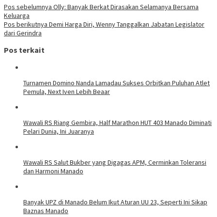
Pos sebelumnya
Olly: Banyak Berkat Dirasakan Selamanya Bersama
Keluarga
Pos berikutnya
Demi Harga Diri, Wenny Tanggalkan Jabatan Legislator
dari Gerindra
Pos terkait
Turnamen Domino Nanda Lamadau Sukses Orbitkan Puluhan Atlet
Pemula, Next Iven Lebih Beaar
Wawali RS Riang Gembira, Half Marathon HUT 403 Manado Diminati
Pelari Dunia, Ini Juaranya
Wawali RS Salut Bukber yang Digagas APM, Cerminkan Toleransi
dan Harmoni Manado
Banyak UPZ di Manado Belum Ikut Aturan UU 23, Seperti Ini Sikap
Baznas Manado