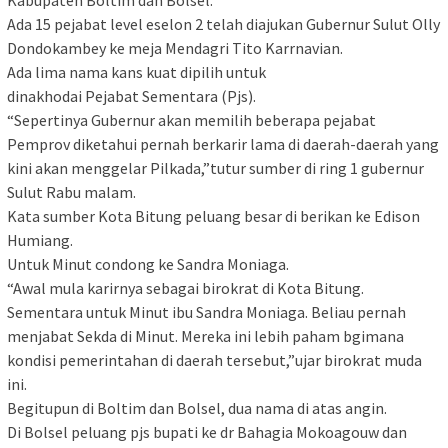
Kabupaten Boltim dan Bolsel.
Ada 15 pejabat level eselon 2 telah diajukan Gubernur Sulut Olly
Dondokambey ke meja Mendagri Tito Karrnavian.
Ada lima nama kans kuat dipilih untuk
dinakhodai Pejabat Sementara (Pjs).
“Sepertinya Gubernur akan memilih beberapa pejabat
Pemprov diketahui pernah berkarir lama di daerah-daerah yang
kini akan menggelar Pilkada,”tutur sumber di ring 1 gubernur
Sulut Rabu malam.
Kata sumber Kota Bitung peluang besar di berikan ke Edison
Humiang.
Untuk Minut condong ke Sandra Moniaga.
“Awal mula karirnya sebagai birokrat di Kota Bitung.
Sementara untuk Minut ibu Sandra Moniaga. Beliau pernah
menjabat Sekda di Minut. Mereka ini lebih paham bgimana
kondisi pemerintahan di daerah tersebut,”ujar birokrat muda
ini.
Begitupun di Boltim dan Bolsel, dua nama di atas angin.
Di Bolsel peluang pjs bupati ke dr Bahagia Mokoagouw dan