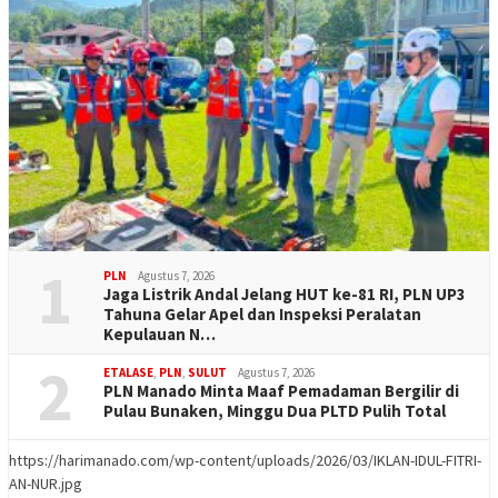
1
PLN
Agustus 7, 2026
Jaga Listrik Andal Jelang HUT ke-81 RI, PLN UP3
Tahuna Gelar Apel dan Inspeksi Peralatan
Kepulauan N…
2
ETALASE
,
PLN
,
SULUT
Agustus 7, 2026
PLN Manado Minta Maaf Pemadaman Bergilir di
Pulau Bunaken, Minggu Dua PLTD Pulih Total
https://harimanado.com/wp-content/uploads/2026/03/IKLAN-IDUL-FITRI-
AN-NUR.jpg