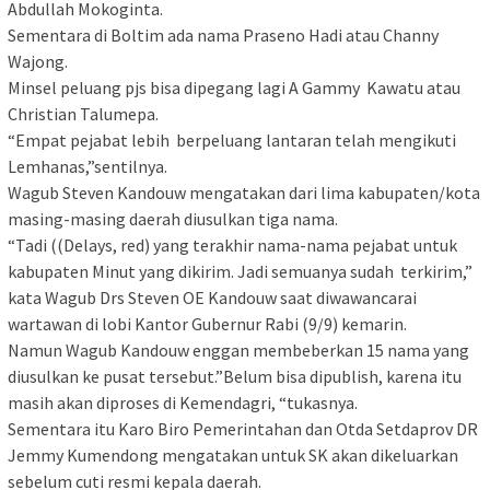
Abdullah Mokoginta.
Sementara di Boltim ada nama Praseno Hadi atau Channy
Wajong.
Minsel peluang pjs bisa dipegang lagi A Gammy Kawatu atau
Christian Talumepa.
“Empat pejabat lebih berpeluang lantaran telah mengikuti
Lemhanas,”sentilnya.
Wagub Steven Kandouw mengatakan dari lima kabupaten/kota
masing-masing daerah diusulkan tiga nama.
“Tadi ((Delays, red) yang terakhir nama-nama pejabat untuk
kabupaten Minut yang dikirim. Jadi semuanya sudah terkirim,”
kata Wagub Drs Steven OE Kandouw saat diwawancarai
wartawan di lobi Kantor Gubernur Rabi (9/9) kemarin.
Namun Wagub Kandouw enggan membeberkan 15 nama yang
diusulkan ke pusat tersebut.”Belum bisa dipublish, karena itu
masih akan diproses di Kemendagri, “tukasnya.
Sementara itu Karo Biro Pemerintahan dan Otda Setdaprov DR
Jemmy Kumendong mengatakan untuk SK akan dikeluarkan
sebelum cuti resmi kepala daerah.