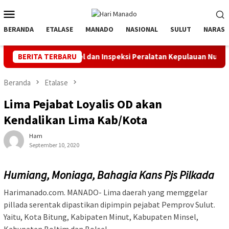
Loncat
Menu
ke
Mobile
konten
BERANDA
ETALASE
MANADO
NASIONAL
SULUT
NARASI
ar Apel dan Inspeksi Peralatan Kepulauan Nusa Utara
BERITA TERBARU
PLN 
Beranda
Etalase
Lima Pejabat Loyalis OD akan
Kendalikan Lima Kab/Kota
Ham
September 10, 2020
Humiang, Moniaga, Bahagia Kans Pjs Pilkada
Harimanado.com. MANADO- Lima daerah yang memggelar
pillada serentak dipastikan dipimpin pejabat Pemprov Sulut.
Yaitu, Kota Bitung, Kabipaten Minut, Kabupaten Minsel,