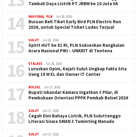
Tambah Daya Listrik PT JRBM ke 10 Juta VA
14
NASIONAL
,
PLN
Juli 28, 2026
Buruan Beli Tiket Early Bird PLN Electric Run
2026, untuk Special Ticket Ludes Terjual
15
SULUT
Juli 28, 2026
Spirit HUT ke 81 RI, PLN Sukseskan Rangkaian
Acara Nasional PIKI – UNKRIT di Tentena
16
ETALASE
Juli 28, 2026
Luruskan Opini, Kejati Sulut Ungkap Fakta Sita
Uang 18 M EL dan Owner IT Center
17
BOLSEL
Juli 27, 2026
Bupati Iskandar Kamaru Ingatkan 3 Pilar, di
Pembukaan Orientasi PPPK Pemkab Bolsel 2026
18
SULUT
Juli 27, 2026
Cegah Dini Bahaya Listrik, PLN Suluttenggo
Literasi Siswa SMAN 3 Tuminting Manado
SULUT
Juli 27, 2026