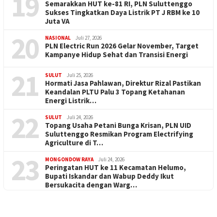
19
Semarakkan HUT ke-81 RI, PLN Suluttenggo
Sukses Tingkatkan Daya Listrik PT J RBM ke 10
Juta VA
20
NASIONAL
Juli 27, 2026
PLN Electric Run 2026 Gelar November, Target
Kampanye Hidup Sehat dan Transisi Energi
21
SULUT
Juli 25, 2026
Hormati Jasa Pahlawan, Direktur Rizal Pastikan
Keandalan PLTU Palu 3 Topang Ketahanan
Energi Listrik…
22
SULUT
Juli 24, 2026
Topang Usaha Petani Bunga Krisan, PLN UID
Suluttenggo Resmikan Program Electrifying
Agriculture di T…
23
MONGONDOW RAYA
Juli 24, 2026
Peringatan HUT ke 11 Kecamatan Helumo,
Bupati Iskandar dan Wabup Deddy Ikut
Bersukacita dengan Warg…