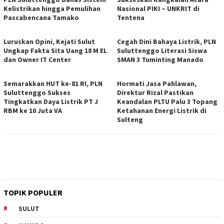
Kelistrikan hingga Pemulihan
Nasional PIKI – UNKRIT di
Pascabencana Tamako
Tentena
Luruskan Opini, Kejati Sulut
Cegah Dini Bahaya Listrik, PLN
Ungkap Fakta Sita Uang 18 M EL
Suluttenggo Literasi Siswa
dan Owner IT Center
SMAN 3 Tuminting Manado
Semarakkan HUT ke-81 RI, PLN
Hormati Jasa Pahlawan,
Suluttenggo Sukses
Direktur Rizal Pastikan
Tingkatkan Daya Listrik PT J
Keandalan PLTU Palu 3 Topang
RBM ke 10 Juta VA
Ketahanan Energi Listrik di
Sulteng
TOPIK POPULER
SULUT