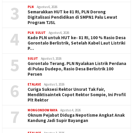
3
PLN
Agustus 6, 2026
Semarakkan HUT ke 81 RI, PLN Dorong
Digitalisasi Pendidikan di SMPN1 Palu Lewat
Program TJSL
4
PLN
,
SULUT
Agustus 6, 2026
Kado PLN untuk HUT ke- 81 RI, 100 % Rasio Desa
Gorontalo Berlistrik, Setelah Kabel Laut Listriki
P…
5
SULUT
Agustus 5, 2026
Gorontalo Terang. PLN Nyalakan Listrik Perdana
di Pulau Dudepo, Rasio Desa Berlistrik 100
Persen
6
ETALASE
Agustus 5, 2026
Curiga Suksesi Rektor Unsrat Tak Fair,
Mendiktisaintek Copot Rektor Sompie, Ini Profil
Plt Rektor
7
MONGONDOW RAYA
Agustus 4, 2026
Oknum Pejabat Diduga Nepotisme Angkat Anak
Kandung Jadi Supir Bayangan