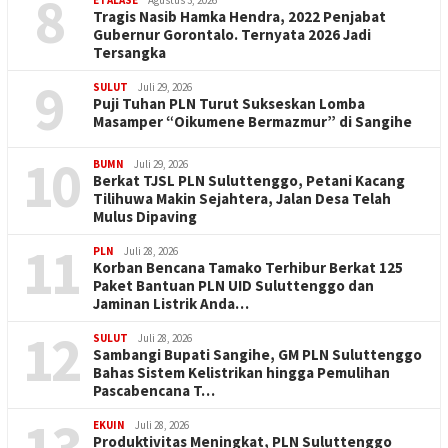
8
ETALASE
Agustus 3, 2026
Tragis Nasib Hamka Hendra, 2022 Penjabat
Gubernur Gorontalo. Ternyata 2026 Jadi
Tersangka
9
SULUT
Juli 29, 2026
Puji Tuhan PLN Turut Sukseskan Lomba
Masamper “Oikumene Bermazmur” di Sangihe
10
BUMN
Juli 29, 2026
Berkat TJSL PLN Suluttenggo, Petani Kacang
Tilihuwa Makin Sejahtera, Jalan Desa Telah
Mulus Dipaving
11
PLN
Juli 28, 2026
Korban Bencana Tamako Terhibur Berkat 125
Paket Bantuan PLN UID Suluttenggo dan
Jaminan Listrik Anda…
12
SULUT
Juli 28, 2026
Sambangi Bupati Sangihe, GM PLN Suluttenggo
Bahas Sistem Kelistrikan hingga Pemulihan
Pascabencana T…
13
EKUIN
Juli 28, 2026
Produktivitas Meningkat, PLN Suluttenggo