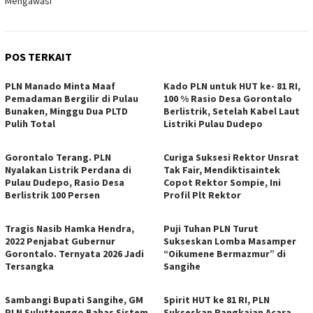
Mengawasi
POS TERKAIT
PLN Manado Minta Maaf
Kado PLN untuk HUT ke- 81 RI,
Pemadaman Bergilir di Pulau
100 % Rasio Desa Gorontalo
Bunaken, Minggu Dua PLTD
Berlistrik, Setelah Kabel Laut
Pulih Total
Listriki Pulau Dudepo
Gorontalo Terang. PLN
Curiga Suksesi Rektor Unsrat
Nyalakan Listrik Perdana di
Tak Fair, Mendiktisaintek
Pulau Dudepo, Rasio Desa
Copot Rektor Sompie, Ini
Berlistrik 100 Persen
Profil Plt Rektor
Tragis Nasib Hamka Hendra,
Puji Tuhan PLN Turut
2022 Penjabat Gubernur
Sukseskan Lomba Masamper
Gorontalo. Ternyata 2026 Jadi
“Oikumene Bermazmur” di
Tersangka
Sangihe
Sambangi Bupati Sangihe, GM
Spirit HUT ke 81 RI, PLN
PLN Suluttenggo Bahas Sistem
Sukseskan Rangkaian Acara