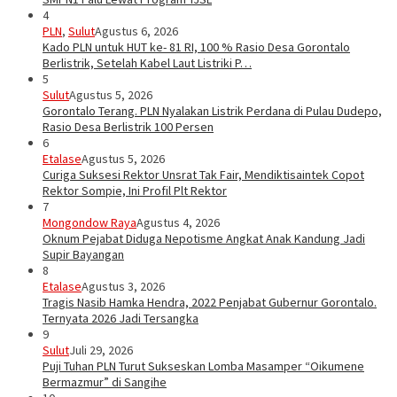
4
PLN
,
Sulut
Agustus 6, 2026
Kado PLN untuk HUT ke- 81 RI, 100 % Rasio Desa Gorontalo
Berlistrik, Setelah Kabel Laut Listriki P…
5
Sulut
Agustus 5, 2026
Gorontalo Terang. PLN Nyalakan Listrik Perdana di Pulau Dudepo,
Rasio Desa Berlistrik 100 Persen
6
Etalase
Agustus 5, 2026
Curiga Suksesi Rektor Unsrat Tak Fair, Mendiktisaintek Copot
Rektor Sompie, Ini Profil Plt Rektor
7
Mongondow Raya
Agustus 4, 2026
Oknum Pejabat Diduga Nepotisme Angkat Anak Kandung Jadi
Supir Bayangan
8
Etalase
Agustus 3, 2026
Tragis Nasib Hamka Hendra, 2022 Penjabat Gubernur Gorontalo.
Ternyata 2026 Jadi Tersangka
9
Sulut
Juli 29, 2026
Puji Tuhan PLN Turut Sukseskan Lomba Masamper “Oikumene
Bermazmur” di Sangihe