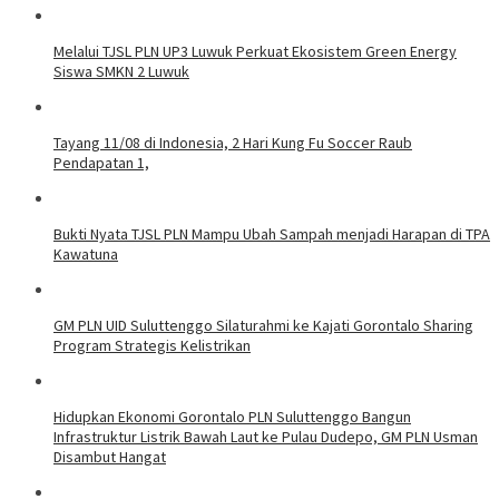
Melalui TJSL PLN UP3 Luwuk Perkuat Ekosistem Green Energy
Siswa SMKN 2 Luwuk
Tayang 11/08 di Indonesia, 2 Hari Kung Fu Soccer Raub
Pendapatan 1,
Bukti Nyata TJSL PLN Mampu Ubah Sampah menjadi Harapan di TPA
Kawatuna
GM PLN UID Suluttenggo Silaturahmi ke Kajati Gorontalo Sharing
Program Strategis Kelistrikan
Hidupkan Ekonomi Gorontalo PLN Suluttenggo Bangun
Infrastruktur Listrik Bawah Laut ke Pulau Dudepo, GM PLN Usman
Disambut Hangat