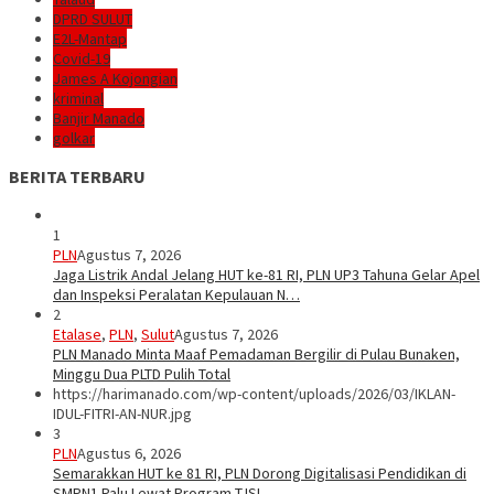
DPRD SULUT
E2L-Mantap
Covid-19
James A Kojongian
kriminal
Banjir Manado
golkar
BERITA TERBARU
1
PLN
Agustus 7, 2026
Jaga Listrik Andal Jelang HUT ke-81 RI, PLN UP3 Tahuna Gelar Apel
dan Inspeksi Peralatan Kepulauan N…
2
Etalase
,
PLN
,
Sulut
Agustus 7, 2026
PLN Manado Minta Maaf Pemadaman Bergilir di Pulau Bunaken,
Minggu Dua PLTD Pulih Total
https://harimanado.com/wp-content/uploads/2026/03/IKLAN-
IDUL-FITRI-AN-NUR.jpg
3
PLN
Agustus 6, 2026
Semarakkan HUT ke 81 RI, PLN Dorong Digitalisasi Pendidikan di
SMPN1 Palu Lewat Program TJSL