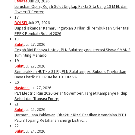
Etalase
Juli 28, 2026
Luruskan Opini, Kejati Sulut Ungkap Fakta Sita Uang 18 M EL dan
Owner IT Center
17
BOLSEL
Juli 27, 2026
Bupati Iskandar Kamaru Ingatkan 3 Pilar, di Pembukaan Orientasi
PPPK Pemkab Bolsel 2026
18
Sulut
Juli 27, 2026
Cegah Dini Bahaya Listrik, PLN Suluttenggo Literasi Siswa SMAN 3
Tuminting Manado
19
Sulut
Juli 27, 2026
Semarakkan HUT ke-81 RI, PLN Suluttenggo Sukses Tingkatkan
Daya Listrik PT J RBM ke 10 Juta VA
20
Nasional
Juli 27, 2026
PLN Electric Run 2026 Gelar November, Target Kampanye Hidup
Sehat dan Transisi Energi
21
Sulut
Juli 25, 2026
Hormati Jasa Pahlawan, Direktur Rizal Pastikan Keandalan PLTU
Palu 3 Topang Ketahanan Energi Listrik…
22
Sulut
Juli 24, 2026