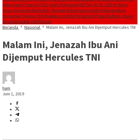
Palu Lewat Program TJSL
Kado PLN untuk HUT ke- 81 RI, 100 % Rasio
Desa Gorontalo Berlistrik, Setelah Kabel Laut Listriki Pulau Dudepo
Gorontalo Terang. PLN Nyalakan Listrik Perdana di Pulau Dudepo, Rasio
Desa Berlistrik 100 Persen
Beranda
Nasional
Malam Ini, Jenazah Ibu Ani Dijemput Hercules TNI
Malam Ini, Jenazah Ibu Ani
Dijemput Hercules TNI
ham
Juni 1, 2019