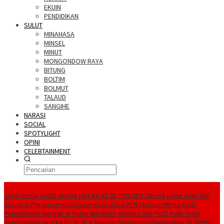
EKUIN
PENDIDIKAN
SULUT
MINAHASA
MINSEL
MINUT
MONGONDOW RAYA
BITUNG
BOLTIM
BOLMUT
TALAUD
SANGIHE
NARASI
SOCIAL
SPOTYLIGHT
OPINI
CELEBTAINMENT
BERITA TERBARU
Jaga Listrik Andal Jelang HUT ke-81 RI, PLN UP3 Tahuna Gelar Apel dan
Inspeksi Peralatan Kepulauan Nusa Utara
PLN Manado Minta Maaf
Pemadaman Bergilir di Pulau Bunaken, Minggu Dua PLTD Pulih Total
Semarakkan HUT ke 81 RI, PLN Dorong Digitalisasi Pendidikan di SMPN1