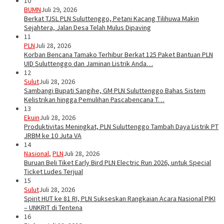
10
BUMN
Juli 29, 2026
Berkat TJSL PLN Suluttenggo, Petani Kacang Tilihuwa Makin
Sejahtera, Jalan Desa Telah Mulus Dipaving
11
PLN
Juli 28, 2026
Korban Bencana Tamako Terhibur Berkat 125 Paket Bantuan PLN
UID Suluttenggo dan Jaminan Listrik Anda…
12
Sulut
Juli 28, 2026
Sambangi Bupati Sangihe, GM PLN Suluttenggo Bahas Sistem
Kelistrikan hingga Pemulihan Pascabencana T…
13
Ekuin
Juli 28, 2026
Produktivitas Meningkat, PLN Suluttenggo Tambah Daya Listrik PT
JRBM ke 10 Juta VA
14
Nasional
,
PLN
Juli 28, 2026
Buruan Beli Tiket Early Bird PLN Electric Run 2026, untuk Special
Ticket Ludes Terjual
15
Sulut
Juli 28, 2026
Spirit HUT ke 81 RI, PLN Sukseskan Rangkaian Acara Nasional PIKI
– UNKRIT di Tentena
16