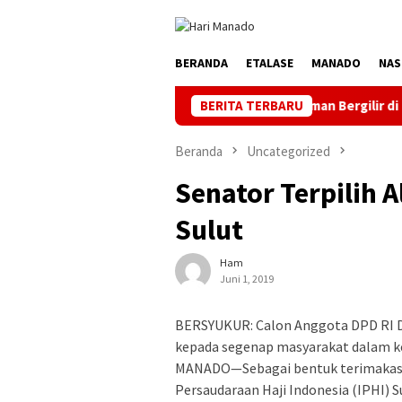
Loncat
ke
konten
BERANDA
ETALASE
MANADO
NAS
PLN Manado Minta Maaf Pemadaman Bergilir di Pulau Bunaken, M
BERITA TERBARU
Beranda
Uncategorized
Senator Terpilih A
Sulut
Ham
Juni 1, 2019
BERSYUKUR: Calon Anggota DPD RI Dj
kepada segenap masyarakat dalam ke
MANADO—Sebagai bentuk terimakasih
Persaudaraan Haji Indonesia (IPHI) 