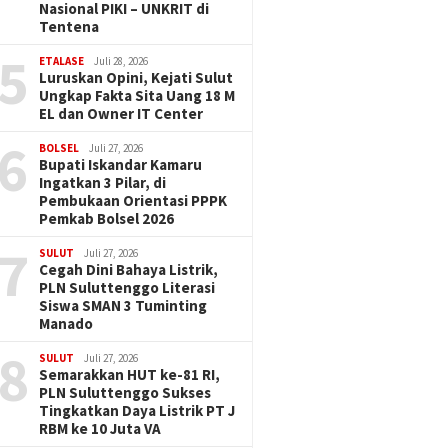
Nasional PIKI – UNKRIT di
Tentena
5
ETALASE
Juli 28, 2026
Luruskan Opini, Kejati Sulut
Ungkap Fakta Sita Uang 18 M
EL dan Owner IT Center
6
BOLSEL
Juli 27, 2026
Bupati Iskandar Kamaru
Ingatkan 3 Pilar, di
Pembukaan Orientasi PPPK
Pemkab Bolsel 2026
7
SULUT
Juli 27, 2026
Cegah Dini Bahaya Listrik,
PLN Suluttenggo Literasi
Siswa SMAN 3 Tuminting
Manado
8
SULUT
Juli 27, 2026
Semarakkan HUT ke-81 RI,
PLN Suluttenggo Sukses
Tingkatkan Daya Listrik PT J
RBM ke 10 Juta VA