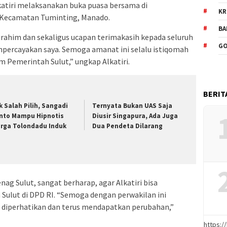
lkatiri melaksanakan buka puasa bersama di
KR
, Kecamatan Tuminting, Manado.
BA
turahim dan sekaligus ucapan terimakasih kepada seluruh
GO
ercayakan saya. Semoga amanat ini selalu istiqomah
emerintah Sulut,” ungkap Alkatiri.
BERIT
k Salah Pilih, Sangadi
Ternyata Bukan UAS Saja
nto Mampu Hipnotis
Diusir Singapura, Ada Juga
rga Tolondadu Induk
Dua Pendeta Dilarang
ag Sulut, sangat berharap, agar Alkatiri bisa
ulut di DPD RI. “Semoga dengan perwakilan ini
h diperhatikan dan terus mendapatkan perubahan,”
https: