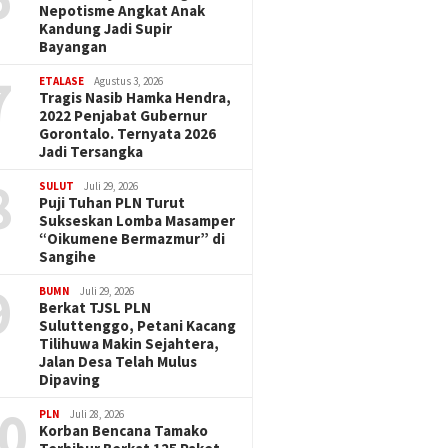
Nepotisme Angkat Anak
Kandung Jadi Supir
Bayangan
7
ETALASE
Agustus 3, 2026
Tragis Nasib Hamka Hendra,
2022 Penjabat Gubernur
Gorontalo. Ternyata 2026
Jadi Tersangka
8
SULUT
Juli 29, 2026
Puji Tuhan PLN Turut
Sukseskan Lomba Masamper
“Oikumene Bermazmur” di
Sangihe
9
BUMN
Juli 29, 2026
Berkat TJSL PLN
Suluttenggo, Petani Kacang
Tilihuwa Makin Sejahtera,
Jalan Desa Telah Mulus
Dipaving
0
PLN
Juli 28, 2026
Korban Bencana Tamako