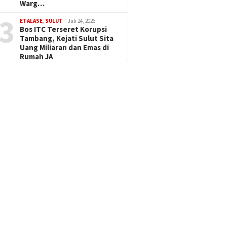
Warg…
3
ETALASE
,
SULUT
Juli 24, 2026
Bos ITC Terseret Korupsi
Tambang, Kejati Sulut Sita
Uang Miliaran dan Emas di
Rumah JA