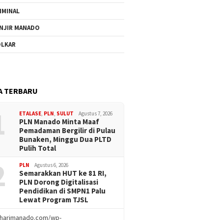
IMINAL
NJIR MANADO
LKAR
A TERBARU
1
ETALASE
,
PLN
,
SULUT
Agustus 7, 2026
PLN Manado Minta Maaf
Pemadaman Bergilir di Pulau
Bunaken, Minggu Dua PLTD
Pulih Total
2
PLN
Agustus 6, 2026
Semarakkan HUT ke 81 RI,
PLN Dorong Digitalisasi
Pendidikan di SMPN1 Palu
Lewat Program TJSL
//harimanado.com/wp-