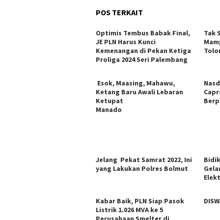
POS TERKAIT
Optimis Tembus Babak Final,
Tak 
JE PLN Harus Kunci
Mamp
Kemenangan di Pekan Ketiga
Tolo
Proliga 2024 Seri Palembang
Esok, Maasing, Mahawu,
Nasd
Ketang Baru Awali Lebaran
Capr
Ketupat
Berp
Manado
Jelang Pekat Samrat 2022, Ini
Bidi
yang Lakukan Polres Bolmut
Gela
Elekt
Kabar Baik, PLN Siap Pasok
DISW
Listrik 1.026 MVA ke 5
Perusahaan Smelter di