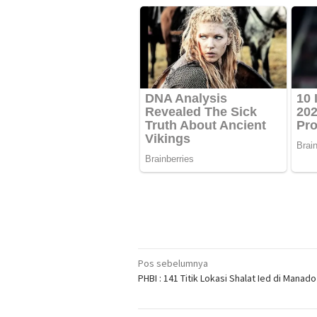
Navigasi
Pos sebelumnya
PHBI : 141 Titik Lokasi Shalat Ied di Manado
pos