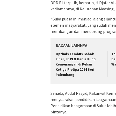
DPD RI terpilih, kemarin, H Djafar A
kediamannya, di Kelurahan Maasing
“Buka puasa ini menjadi ajang silah
elemen masyarakat, yang sudah memp
membangun dan mendorong program P
BACAAN LAINNYA
Optimis Tembus Babak
Ta
Final, JE PLN Harus Kunci
Be
Kemenangan di Pekan
Wa
Ketiga Proliga 2024 Seri
Palembang
Senada, Abdul Rasyid, Kakanwil Kemen
menyuarakan pendidikan keagamaan S
Pendidikan Keagamaan di Sulut lebi
pintanya.