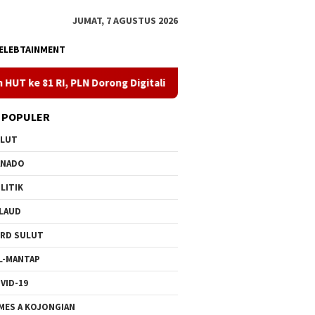
JUMAT, 7 AGUSTUS 2026
ELEBTAINMENT
N Dorong Digitalisasi Pendidikan di SMPN1 Palu Lewat Program T
 POPULER
ULUT
ANADO
LITIK
LAUD
RD SULUT
L-MANTAP
VID-19
MES A KOJONGIAN