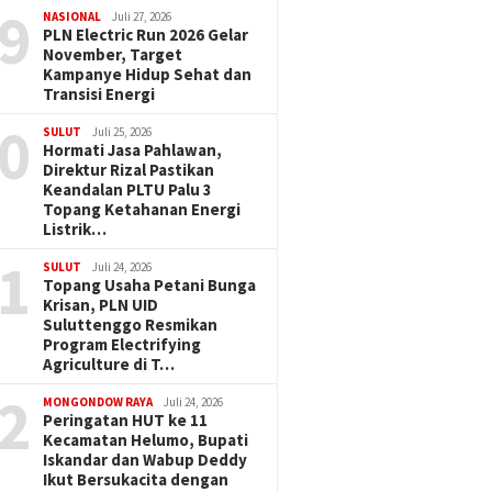
9
NASIONAL
Juli 27, 2026
PLN Electric Run 2026 Gelar
November, Target
Kampanye Hidup Sehat dan
Transisi Energi
0
SULUT
Juli 25, 2026
Hormati Jasa Pahlawan,
Direktur Rizal Pastikan
Keandalan PLTU Palu 3
Topang Ketahanan Energi
Listrik…
1
SULUT
Juli 24, 2026
Topang Usaha Petani Bunga
Krisan, PLN UID
Suluttenggo Resmikan
Program Electrifying
Agriculture di T…
2
MONGONDOW RAYA
Juli 24, 2026
Peringatan HUT ke 11
Kecamatan Helumo, Bupati
Iskandar dan Wabup Deddy
Ikut Bersukacita dengan