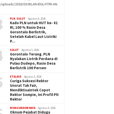
/uploads/2026/03/IKLAN-IDUL-FITRI-AN-
g
3
PLN
,
SULUT
Agustus 6, 2026
Kado PLN untuk HUT ke- 81
RI, 100 % Rasio Desa
Gorontalo Berlistrik,
Setelah Kabel Laut Listriki
P…
4
SULUT
Agustus 5, 2026
Gorontalo Terang. PLN
Nyalakan Listrik Perdana di
Pulau Dudepo, Rasio Desa
Berlistrik 100 Persen
5
ETALASE
Agustus 5, 2026
Curiga Suksesi Rektor
Unsrat Tak Fair,
Mendiktisaintek Copot
Rektor Sompie, Ini Profil Plt
Rektor
6
MONGONDOW RAYA
Agustus 4, 2026
Oknum Pejabat Diduga