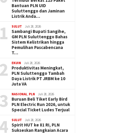
Terhibur Berkat 125 Paket
Bantuan PLN UID
Suluttenggo dan Jaminan
Listrik Anda…
1
SULUT
Juli 28, 2026
Sambangi Bupati Sangihe,
GM PLN Suluttenggo Bahas
Sistem Kelistrikan hingga
Pemulihan Pascabencana
T…
2
EKUIN
Juli 28, 2026
Produktivitas Meningkat,
PLN Suluttenggo Tambah
Daya Listrik PT JRBM ke 10
Juta VA
3
NASIONAL
,
PLN
Juli 28, 2026
Buruan Beli Tiket Early Bird
PLN Electric Run 2026, untuk
Special Ticket Ludes Terjual
4
SULUT
Juli 28, 2026
Spirit HUT ke 81 RI, PLN
Sukseskan Rangkaian Acara