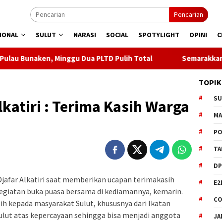
Pencarian
IONAL
SULUT
NARASI
SOCIAL
SPOTYLIGHT
OPINI
C
inggu Dua PLTD Pulih Total
Semarakkan HUT ke 81 RI, PL
TOPIK
S
lkatiri : Terima Kasih Warga
M
PO
TA
DP
afar Alkatiri saat memberikan ucapan terimakasih
E2
giatan buka puasa bersama di kediamannya, kemarin.
CO
 kepada masyarakat Sulut, khususnya dari Ikatan
Sulut atas kepercayaan sehingga bisa menjadi anggota
JA