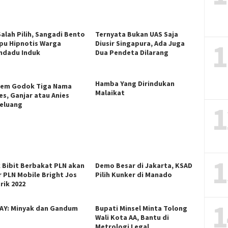
Salah Pilih, Sangadi Bento
Ternyata Bukan UAS Saja
1
u Hipnotis Warga
Diusir Singapura, Ada Juga
ndadu Induk
Dua Pendeta Dilarang
Hamba Yang Dirindukan
em Godok Tiga Nama
Malaikat
es, Ganjar atau Anies
1
eluang
1
k Bibit Berbakat PLN akan
Demo Besar di Jakarta, KSAD
r PLN Mobile Bright Jos
Pilih Kunker di Manado
rik 2022
1
AY: Minyak dan Gandum
Bupati Minsel Minta Tolong
Wali Kota AA, Bantu di
Metrologi Legal