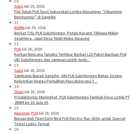
10
Sulut
Juli 29, 2026
Puji Tuhan PLN Turut Sukseskan Lomba Masamper “Oikumene
Bermazmur” di Sangihe
11
BUMN
Juli 29, 2026
Berkat TJSL PLN Suluttenggo, Petani Kacang Tilihuwa Makin
Sejahtera, Jalan Desa Telah Mulus Dipaving
12
PLN
Juli 28, 2026
Korban Bencana Tamako Terhibur Berkat 125 Paket Bantuan PLN
UID Suluttenggo dan Jaminan Listrik Anda…
13
Sulut
Juli 28, 2026
Sambangi Bupati Sangihe, GM PLN Suluttenggo Bahas Sistem
Kelistrikan hingga Pemulihan Pascabencana T…
14
Ekuin
Juli 28, 2026
Produktivitas Meningkat, PLN Suluttenggo Tambah Daya Listrik PT
JRBM ke 10 Juta VA
15
Nasional
,
PLN
Juli 28, 2026
Buruan Beli Tiket Early Bird PLN Electric Run 2026, untuk Special
Ticket Ludes Terjual
16