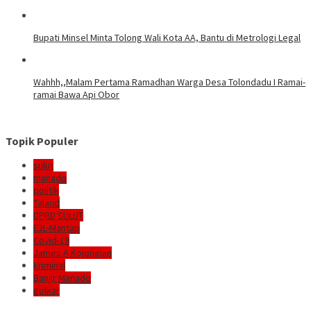
Bupati Minsel Minta Tolong Wali Kota AA, Bantu di Metrologi Legal
Wahhh,,Malam Pertama Ramadhan Warga Desa Tolondadu I Ramai-
ramai Bawa Api Obor
Topik Populer
sulut
manado
politik
Talaud
DPRD SULUT
E2L-Mantap
Covid-19
James A Kojongian
kriminal
Banjir Manado
golkar