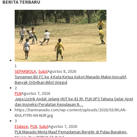
BERITA TERBARU
1
SEPAKBOLA
,
Sulut
Agustus 8, 2026
Turnamen BU FC ke 4 Kata Ketua Askot Manado Makin Inovatif,
Banyak Orbitkan Bibit Unggul
2
PLN
Agustus 7, 2026
Jaga Listrik Andal Jelang HUT ke-81 RI, PLN UP3 Tahuna Gelar Apel
dan Inspeksi Peralatan Kepulauan N…
https://harimanado.com/wp-content/uploads/2026/03/IKLAN-
IDUL-FITRI-AN-NUR.jpg
3
Etalase
,
PLN
,
Sulut
Agustus 7, 2026
PLN Manado Minta Maaf Pemadaman Bergilir di Pulau Bunaken,