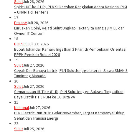
Sulut
Juli 28, 2026
Spirit HUT ke 81 RI, PLN Sukseskan Rangkaian Acara Nasional PIKI
– UNKRIT di Tentena
17
Etalase
Juli 28, 2026
Luruskan Opini, Kejati Sulut Ungkap Fakta Sita Uang 18 M EL dan
Owner IT Center
18
BOLSEL
Juli 27, 2026
Bupati Iskandar Kamaru Ingatkan 3 Pilar, di Pembukaan Orientasi
PPPK Pemkab Bolsel 2026
19
Sulut
Juli 27, 2026
Cegah Dini Bahaya Listrik, PLN Suluttenggo Literasi Siswa SMAN 3
Tuminting Manado
20
Sulut
Juli 27, 2026
Semarakkan HUT ke-81 RI, PLN Suluttenggo Sukses Tingkatkan
Daya Listrik PT J RBM ke 10 Juta VA
21
Nasional
Juli 27, 2026
PLN Electric Run 2026 Gelar November, Target Kampanye Hidup
Sehat dan Transisi Energi
22
Sulut
Juli 25, 2026