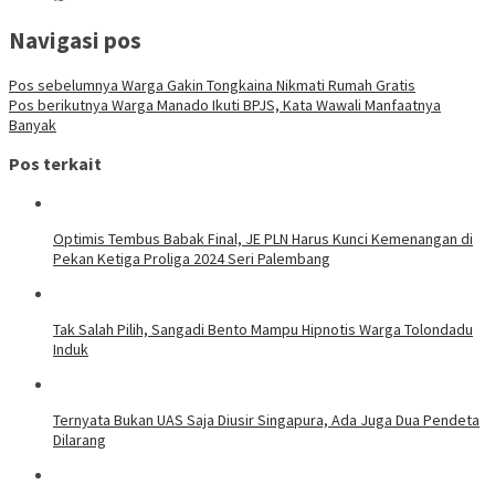
Navigasi pos
Pos sebelumnya
Warga Gakin Tongkaina Nikmati Rumah Gratis
Pos berikutnya
Warga Manado Ikuti BPJS, Kata Wawali Manfaatnya
Banyak
Pos terkait
Optimis Tembus Babak Final, JE PLN Harus Kunci Kemenangan di
Pekan Ketiga Proliga 2024 Seri Palembang
Tak Salah Pilih, Sangadi Bento Mampu Hipnotis Warga Tolondadu
Induk
Ternyata Bukan UAS Saja Diusir Singapura, Ada Juga Dua Pendeta
Dilarang