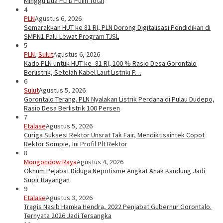
Minggu Dua PLTD Pulih Total
4
PLN
Agustus 6, 2026
Semarakkan HUT ke 81 RI, PLN Dorong Digitalisasi Pendidikan di
SMPN1 Palu Lewat Program TJSL
5
PLN
,
Sulut
Agustus 6, 2026
Kado PLN untuk HUT ke- 81 RI, 100 % Rasio Desa Gorontalo
Berlistrik, Setelah Kabel Laut Listriki P…
6
Sulut
Agustus 5, 2026
Gorontalo Terang. PLN Nyalakan Listrik Perdana di Pulau Dudepo,
Rasio Desa Berlistrik 100 Persen
7
Etalase
Agustus 5, 2026
Curiga Suksesi Rektor Unsrat Tak Fair, Mendiktisaintek Copot
Rektor Sompie, Ini Profil Plt Rektor
8
Mongondow Raya
Agustus 4, 2026
Oknum Pejabat Diduga Nepotisme Angkat Anak Kandung Jadi
Supir Bayangan
9
Etalase
Agustus 3, 2026
Tragis Nasib Hamka Hendra, 2022 Penjabat Gubernur Gorontalo.
Ternyata 2026 Jadi Tersangka