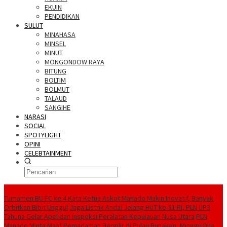
EKUIN
PENDIDIKAN
SULUT
MINAHASA
MINSEL
MINUT
MONGONDOW RAYA
BITUNG
BOLTIM
BOLMUT
TALAUD
SANGIHE
NARASI
SOCIAL
SPOTYLIGHT
OPINI
CELEBTAINMENT
BERITA TERBARU
Turnamen BU FC ke 4 Kata Ketua Askot Manado Makin Inovatif, Banyak
Orbitkan Bibit Unggul
Jaga Listrik Andal Jelang HUT ke-81 RI, PLN UP3
Tahuna Gelar Apel dan Inspeksi Peralatan Kepulauan Nusa Utara
PLN
Manado Minta Maaf Pemadaman Bergilir di Pulau Bunaken, Minggu Dua