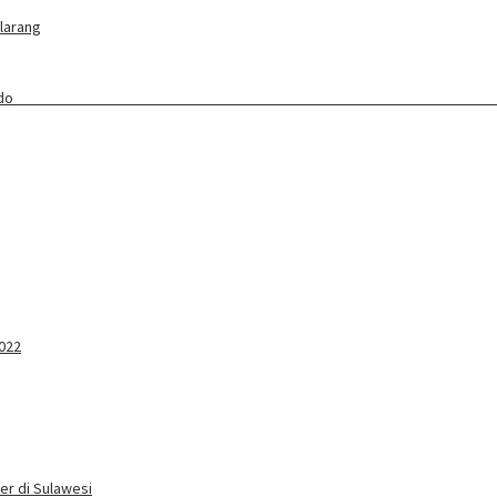
ilarang
ang Baru Awali Lebaran Ketupat
2022
er di Sulawesi