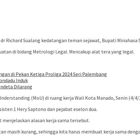
dr Richard Sualang kedatangan teman sejawat, Bupati Minahasa 
atan di bidang Metrologi Legal. Mencakup alat tera yang legal.
gan di Pekan Ketiga Proliga 2024 Seri Palembang
londadu Induk
endeta Dilarang
rstanding (MoU) di ruang kerja Wali Kota Manado, Senin (4/4/2
isten 1 Hery Saptono dan pejabat eselon dua.
t menjelaskan alasan kerja sama tersebut.
atan masih kurang, sehingga kita harus membuat kerja sama deng