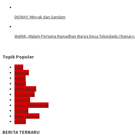
DISWAY: Minyak dan Gandum
Wahhh,,Malam Pertama Ramadhan Warga Desa Tolondadu I Ramai-r
Topik Populer
sulut
manado
politik
Talaud
DPRD SULUT
E2L-Mantap
Covid-19
James A Kojongian
kriminal
Banjir Manado
golkar
BERITA TERBARU