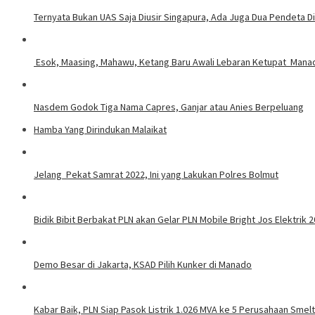
Ternyata Bukan UAS Saja Diusir Singapura, Ada Juga Dua Pendeta D
Esok, Maasing, Mahawu, Ket
Nasdem Godok Tiga Nama Capres, Ganjar atau Anies Berpeluang
Hamba Yang Dirindukan Malaikat
Jelang Pekat Samrat 2022, Ini yang Lakukan Polres Bolmut
Bidik Bibit Berbakat PLN akan Gelar PLN Mobile Bright Jos Elektrik 
Demo Besar di Jakarta, KSAD Pilih Kunker di Manado
Kabar Baik, PLN Siap Pasok Listrik 1.026 MVA ke 5 Perusahaan Smelt