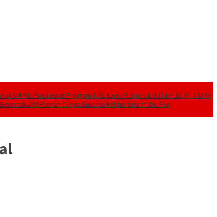
kan di SMPN1 Palu Lewat Program TJSL
Kado PLN untuk HUT ke- 81 RI, 100 %
Berlistrik 100 Persen
Curiga Suksesi Rektor Unsrat Tak Fair,
al