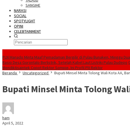
TALAUD
SANGIHE
NARASI
SOCIAL
SPOTYLIGHT
OPINI
CELEBTAINMENT
BERITA TERBARU
PLN Manado Minta Maaf Pemadaman Bergilir di Pulau Bunaken, Minggu Dua 
Rasio Desa Gorontalo Berlistrik, Setelah Kabel Laut Listriki Pulau Dudepo
Mendiktisaintek Copot Rektor Sompie, Ini Profil Plt Rektor
Beranda
Uncategorized
Bupati Minsel Minta Tolong Wali Kota AA, Ban
Bupati Minsel Minta Tolong Wali
ham
April 5, 2022