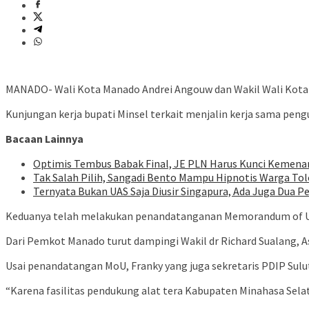
MANADO- Wali Kota Manado Andrei Angouw dan Wakil Wali Kota 
Kunjungan kerja bupati Minsel terkait menjalin kerja sama pengu
Bacaan Lainnya
Optimis Tembus Babak Final, JE PLN Harus Kunci Kemenan
Tak Salah Pilih, Sangadi Bento Mampu Hipnotis Warga To
Ternyata Bukan UAS Saja Diusir Singapura, Ada Juga Dua P
Keduanya telah melakukan penandatanganan Memorandum of Unde
Dari Pemkot Manado turut dampingi Wakil dr Richard Sualang, As
Usai penandatangan MoU, Franky yang juga sekretaris PDIP Sulu
“Karena fasilitas pendukung alat tera Kabupaten Minahasa Sel