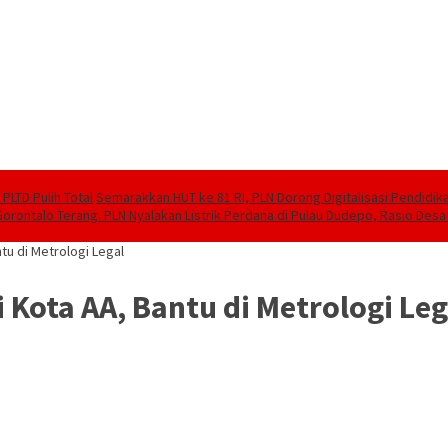
PLTD Pulih Total
Semarakkan HUT ke 81 RI, PLN Dorong Digitalisasi Pendidi
Gorontalo Terang. PLN Nyalakan Listrik Perdana di Pulau Dudepo, Rasio Desa 
tu di Metrologi Legal
 Kota AA, Bantu di Metrologi Leg