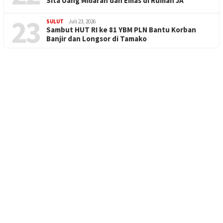
Sita Uang Miliaran dan Emas di Rumah JA
23
SULUT
Juli 23, 2026
Sambut HUT RI ke 81 YBM PLN Bantu Korban
Banjir dan Longsor di Tamako