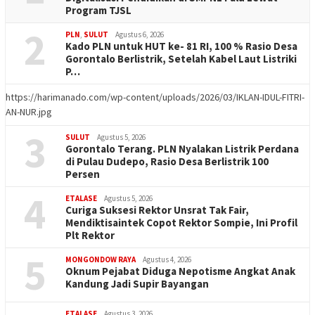
Program TJSL
2
PLN
,
SULUT
Agustus 6, 2026
Kado PLN untuk HUT ke- 81 RI, 100 % Rasio Desa
Gorontalo Berlistrik, Setelah Kabel Laut Listriki
P…
https://harimanado.com/wp-content/uploads/2026/03/IKLAN-IDUL-FITRI-
AN-NUR.jpg
3
SULUT
Agustus 5, 2026
Gorontalo Terang. PLN Nyalakan Listrik Perdana
di Pulau Dudepo, Rasio Desa Berlistrik 100
Persen
4
ETALASE
Agustus 5, 2026
Curiga Suksesi Rektor Unsrat Tak Fair,
Mendiktisaintek Copot Rektor Sompie, Ini Profil
Plt Rektor
5
MONGONDOW RAYA
Agustus 4, 2026
Oknum Pejabat Diduga Nepotisme Angkat Anak
Kandung Jadi Supir Bayangan
ETALASE
Agustus 3, 2026