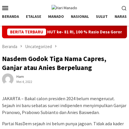
Loncat
Menu
ke
Mobile
konten
BERANDA
ETALASE
MANADO
NASIONAL
SULUT
NARASI
untuk HUT ke- 81 RI, 100 % Rasio Desa Gorontalo Berlistrik, Sete
BERITA TERBARU
Beranda
Uncategorized
Nasdem Godok Tiga Nama Capres,
Ganjar atau Anies Berpeluang
Ham
Mei 4, 2022
JAKARTA – Bakal calon presiden 2024 belum mengerucut.
Sejauh ini baru sebatas survei indipenden menyimpulkan Ganjar
Pranowo, Prabowo Subianto dan Anies Baswedan.
Partai NasDem sejauh ini belum punya jagoan. Tidak ada kader