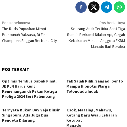
Navigasi
Pos sebelumnya
Pos berikutnya
The Reds Pupuskan Mimpi
Seorang Anak Tertidur Saat Tiga
pos
Pembunuh Raksasa, Di Final
Rumah Perkamil Dilalap Api, Cegah
Champions Enggan Bertemu City
Kebakaran Meluas Anggota FKDM
Manado Ikut Beraksi
POS TERKAIT
Optimis Tembus Babak Final,
Tak Salah Pilih, Sangadi Bento
JE PLN Harus Kunci
Mampu Hipnotis Warga
Kemenangan di Pekan Ketiga
Tolondadu Induk
Proliga 2024 Seri Palembang
Ternyata Bukan UAS Saja Diusir
Esok, Maasing, Mahawu,
Singapura, Ada Juga Dua
Ketang Baru Awali Lebaran
Pendeta Dilarang
Ketupat
Manado