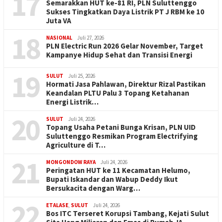
17
Semarakkan HUT ke-81 RI, PLN Suluttenggo
Sukses Tingkatkan Daya Listrik PT J RBM ke 10
Juta VA
18
NASIONAL
Juli 27, 2026
PLN Electric Run 2026 Gelar November, Target
Kampanye Hidup Sehat dan Transisi Energi
19
SULUT
Juli 25, 2026
Hormati Jasa Pahlawan, Direktur Rizal Pastikan
Keandalan PLTU Palu 3 Topang Ketahanan
Energi Listrik…
20
SULUT
Juli 24, 2026
Topang Usaha Petani Bunga Krisan, PLN UID
Suluttenggo Resmikan Program Electrifying
Agriculture di T…
21
MONGONDOW RAYA
Juli 24, 2026
Peringatan HUT ke 11 Kecamatan Helumo,
Bupati Iskandar dan Wabup Deddy Ikut
Bersukacita dengan Warg…
22
ETALASE
,
SULUT
Juli 24, 2026
Bos ITC Terseret Korupsi Tambang, Kejati Sulut