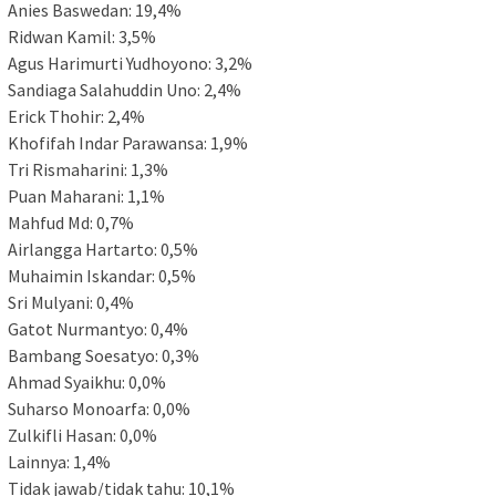
Anies Baswedan: 19,4%
Ridwan Kamil: 3,5%
Agus Harimurti Yudhoyono: 3,2%
Sandiaga Salahuddin Uno: 2,4%
Erick Thohir: 2,4%
Khofifah Indar Parawansa: 1,9%
Tri Rismaharini: 1,3%
Puan Maharani: 1,1%
Mahfud Md: 0,7%
Airlangga Hartarto: 0,5%
Muhaimin Iskandar: 0,5%
Sri Mulyani: 0,4%
Gatot Nurmantyo: 0,4%
Bambang Soesatyo: 0,3%
Ahmad Syaikhu: 0,0%
Suharso Monoarfa: 0,0%
Zulkifli Hasan: 0,0%
Lainnya: 1,4%
Tidak jawab/tidak tahu: 10,1%