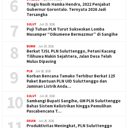
6
Tragis Nasib Hamka Hendra, 2022 Penjabat
Gubernur Gorontalo. Ternyata 2026 Jadi
Tersangka
7
SULUT
Juli 29, 2026
Puji Tuhan PLN Turut Sukseskan Lomba
Masamper “Oikumene Bermazmur” di Sangihe
8
BUMN
Juli 29, 2026
Berkat TJSL PLN Suluttenggo, Petani Kacang
Tilihuwa Makin Sejahtera, Jalan Desa Telah
Mulus Dipaving
9
PLN
Juli 28, 2026
Korban Bencana Tamako Terhibur Berkat 125
Paket Bantuan PLN UID Suluttenggo dan
Jaminan Listrik Anda…
10
SULUT
Juli 28, 2026
Sambangi Bupati Sangihe, GM PLN Suluttenggo
Bahas Sistem Kelistrikan hingga Pemulihan
Pascabencana T…
11
EKUIN
Juli 28, 2026
Produktivitas Meningkat, PLN Suluttenggo