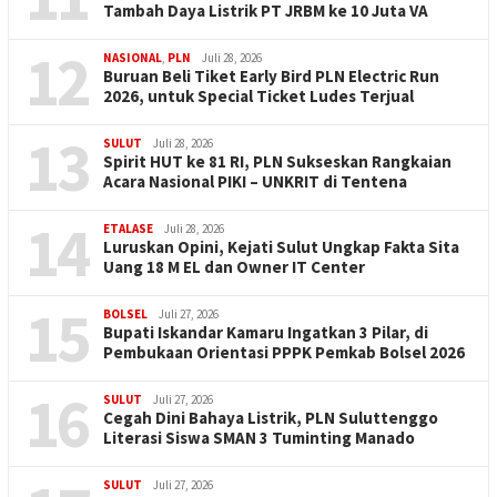
Tambah Daya Listrik PT JRBM ke 10 Juta VA
12
NASIONAL
,
PLN
Juli 28, 2026
Buruan Beli Tiket Early Bird PLN Electric Run
2026, untuk Special Ticket Ludes Terjual
13
SULUT
Juli 28, 2026
Spirit HUT ke 81 RI, PLN Sukseskan Rangkaian
Acara Nasional PIKI – UNKRIT di Tentena
14
ETALASE
Juli 28, 2026
Luruskan Opini, Kejati Sulut Ungkap Fakta Sita
Uang 18 M EL dan Owner IT Center
15
BOLSEL
Juli 27, 2026
Bupati Iskandar Kamaru Ingatkan 3 Pilar, di
Pembukaan Orientasi PPPK Pemkab Bolsel 2026
16
SULUT
Juli 27, 2026
Cegah Dini Bahaya Listrik, PLN Suluttenggo
Literasi Siswa SMAN 3 Tuminting Manado
SULUT
Juli 27, 2026