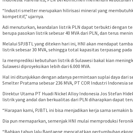
“Industri smelter merupakan hilirisasi mineral yang membutuhka
kompetitif,” ujarnya.
Adi menuturkan, keandalan listrik PLN dapat terbukti dengan t
berupa pasokan listrik sebesar 40 MVA dari PLN, dan terus meni
Melalui SPJBTL yang diteken hari ini, HNI akan mendapat tamb
listrik sebesar 30 MVA, sehingga total kapasitas terpasang pada
Ia memprediksi kebutuhan listrik di Sulawesi bakal kian meningka
Sulawesi diproyeksikan lebih dari 6.000 MVA.
Hal ini ditunjukkan dengan adanya permintaan suplai daya dari 
Smelter Pratama sebesar 236 MVA, PT COR Industri Indonesia sek
Direktur Utama PT Huadi Nickel Alloy Indonesia Jos Stefan H
listrik yang andal dan berkualitas dari PLN diharapkan dapat teru
“Harapan kami, PJBTL ini bisa menjadikan kerja sama semakin bai
Dia pun memaparkan, semenjak HNI mulai memproduksi feronike
“Bahkan tahun lalu Bantaeng mencatatkan pertumbuhan ekonomi 