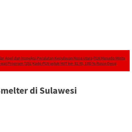
elar Apel dan Inspeksi Peralatan Kepulauan Nusa Utara
PLN Manado Minta
Lewat Program TJSL
Kado PLN untuk HUT ke- 81 RI, 100 % Rasio Desa
Smelter di Sulawesi