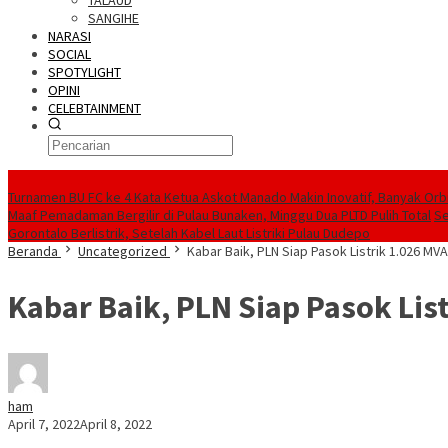
TALAUD
SANGIHE
NARASI
SOCIAL
SPOTYLIGHT
OPINI
CELEBTAINMENT
BERITA TERBARU
Turnamen BU FC ke 4 Kata Ketua Askot Manado Makin Inovatif, Banyak Orbi
Maaf Pemadaman Bergilir di Pulau Bunaken, Minggu Dua PLTD Pulih Total
Se
Gorontalo Berlistrik, Setelah Kabel Laut Listriki Pulau Dudepo
Beranda
Uncategorized
Kabar Baik, PLN Siap Pasok Listrik 1.026 MV
Kabar Baik, PLN Siap Pasok Lis
ham
April 7, 2022
April 8, 2022