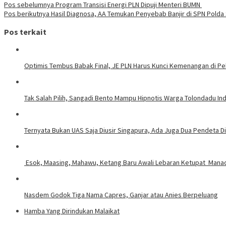
Pos sebelumnya
Program Transisi Energi PLN Dipuji Menteri BUMN
Pos berikutnya
Hasil Diagnosa, AA Temukan Penyebab Banjir di SPN Polda 
Pos terkait
Optimis Tembus Babak Final, JE PLN Harus Kunci Kemenangan di Pe
Tak Salah Pilih, Sangadi Bento Mampu Hipnotis Warga Tolondadu In
Ternyata Bukan UAS Saja Diusir Singapura, Ada Juga Dua Pendeta D
Esok, Maasing, Mahawu, Ket
Nasdem Godok Tiga Nama Capres, Ganjar atau Anies Berpeluang
Hamba Yang Dirindukan Malaikat