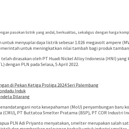
gan pasokan listrik yang andal, berkualitas, sekaligus dengan harga kompe
ntuk menyuplai daya listrik sebesar 1.026 megavolt ampere (MV
emerintah untuk meningkatkan nilai tambah bagi produk tambang 
if telah dirasakan oleh PT Huadi Nickel Alloy Indonesia (HNI) ya
L) dengan PLN pada Selasa, 5 April 2022.
gan di Pekan Ketiga Proliga 2024 Seri Palembang
londadu Induk
endeta Dilarang
menandatangani nota kesepahaman (MoU) penyambungan baru ko
(CMU), PT Buttatoa Smelter Pratama (BSP), PT COR Industri Indo
Papua PLN Adi Priyanto menyatakan, smelter merupakan salah satu
strik dan memberikan pelayanan terbaik untuk industri smelter.