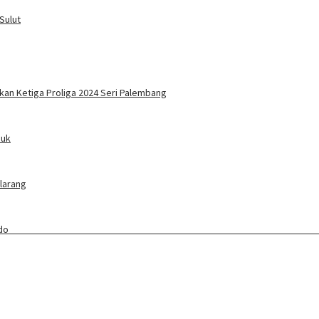
Sulut
kan Ketiga Proliga 2024 Seri Palembang
duk
ilarang
ang Baru Awali Lebaran Ketupat