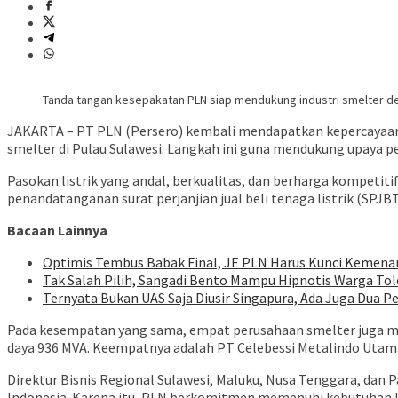
Tanda tangan kesepakatan PLN siap mendukung industri smelter den
JAKARTA – PT PLN (Persero) kembali mendapatkan kepercayaan u
smelter di Pulau Sulawesi. Langkah ini guna mendukung upaya p
Pasokan listrik yang andal, berkualitas, dan berharga kompetit
penandatanganan surat perjanjian jual beli tenaga listrik (SPJBT
Bacaan Lainnya
Optimis Tembus Babak Final, JE PLN Harus Kunci Kemenan
Tak Salah Pilih, Sangadi Bento Mampu Hipnotis Warga To
Ternyata Bukan UAS Saja Diusir Singapura, Ada Juga Dua P
Pada kesempatan yang sama, empat perusahaan smelter juga 
daya 936 MVA. Keempatnya adalah PT Celebessi Metalindo Utama 
Direktur Bisnis Regional Sulawesi, Maluku, Nusa Tenggara, dan 
Indonesia. Karena itu, PLN berkomitmen memenuhi kebutuhan li