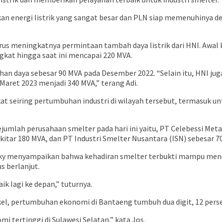
n energi listrik yang sangat besar dan PLN siap memenuhinya den
erus meningkatnya permintaan tambah daya listrik dari HNI. Awal
ngkat hingga saat ini mencapai 220 MVA.
ahan daya sebesar 90 MVA pada Desember 2022. “Selain itu, HNI
 Maret 2023 menjadi 340 MVA,” terang Adi.
t seiring pertumbuhan industri di wilayah tersebut, termasuk untu
sejumlah perusahaan smelter pada hari ini yaitu, PT Celebessi M
itar 180 MVA, dan PT Industri Smelter Nusantara (ISN) sebesar 7
ideky menyampaikan bahwa kehadiran smelter terbukti mampu me
s berlanjut.
k lagi ke depan,” tuturnya.
l, pertumbuhan ekonomi di Bantaeng tumbuh dua digit, 12 pers
tertinggi di Sulawesi Selatan,” kata Jos.