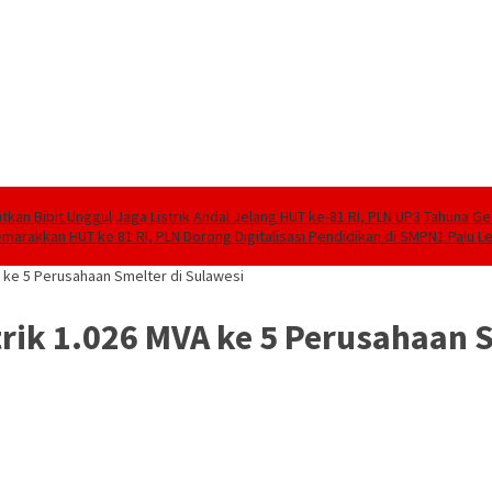
tkan Bibit Unggul
Jaga Listrik Andal Jelang HUT ke-81 RI, PLN UP3 Tahuna G
marakkan HUT ke 81 RI, PLN Dorong Digitalisasi Pendidikan di SMPN1 Palu 
A ke 5 Perusahaan Smelter di Sulawesi
trik 1.026 MVA ke 5 Perusahaan 