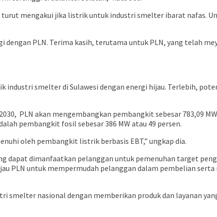
turut mengakui jika listrik untuk industri smelter ibarat nafas
 dengan PLN. Terima kasih, terutama untuk PLN, yang telah mey
industri smelter di Sulawesi dengan energi hijau. Terlebih, pote
2030, PLN akan mengembangkan pembangkit sebesar 783,09 MW di 
alah pembangkit fosil sebesar 386 MW atau 49 persen.
penuhi oleh pembangkit listrik berbasis EBT,” ungkap dia.
yang dapat dimanfaatkan pelanggan untuk pemenuhan target pengg
uk hijau PLN untuk mempermudah pelanggan dalam pembelian ser
ri smelter nasional dengan memberikan produk dan layanan yang in