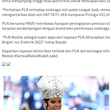
serta menjunjung tinggi nilai sportifitas untuk mencapai hasil y
“Perhatian PLN terhadap olahraga voli sudah sangat baik, semog
mengantarkan klub voli HATTA FC UEA menjuarai Proliga U21 Uni
PLN bersama PBVSI membawa harapan peningkatan prestasi olahr
berjalan berdampingan dengan komitmen pembinaan olahraga bol
“PLN Mobile sebagai super apps dari layanan PLN diharapkan me
Bright Jos Elektrik 2022” tutup Basuki.
Dapatkan layanan kelistrikan terbaik dari PLN dan berbagai info
Mobile #SemuaMakinMudah.(adv)