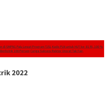
kan di SMPN1 Palu Lewat Program TJSL
Kado PLN untuk HUT ke- 81 RI, 100 %
Berlistrik 100 Persen
Curiga Suksesi Rektor Unsrat Tak Fair,
trik 2022