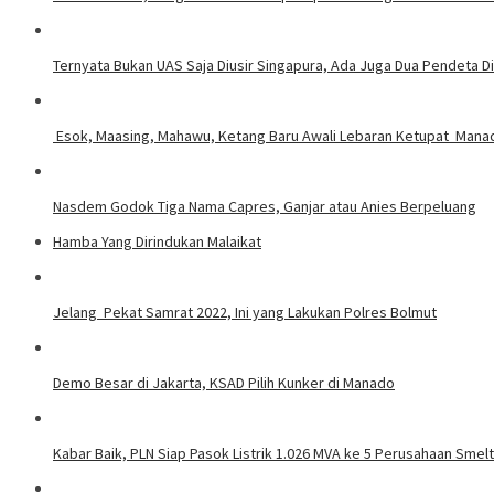
Ternyata Bukan UAS Saja Diusir Singapura, Ada Juga Dua Pendeta D
Esok, Maasing, Mahawu, Ket
Nasdem Godok Tiga Nama Capres, Ganjar atau Anies Berpeluang
Hamba Yang Dirindukan Malaikat
Jelang Pekat Samrat 2022, Ini yang Lakukan Polres Bolmut
Demo Besar di Jakarta, KSAD Pilih Kunker di Manado
Kabar Baik, PLN Siap Pasok Listrik 1.026 MVA ke 5 Perusahaan Smelt