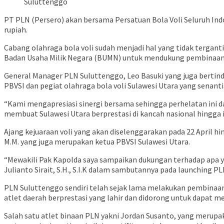
Suluttenggo
PT PLN (Persero) akan bersama Persatuan Bola Voli Seluruh Indo
rupiah.
Cabang olahraga bola voli sudah menjadi hal yang tidak tergan
Badan Usaha Milik Negara (BUMN) untuk mendukung pembinaan 
General Manager PLN Suluttenggo, Leo Basuki yang juga bertin
PBVSI dan pegiat olahraga bola voli Sulawesi Utara yang senan
“Kami mengapresiasi sinergi bersama sehingga perhelatan ini 
membuat Sulawesi Utara berprestasi di kancah nasional hingga i
Ajang kejuaraan voli yang akan diselenggarakan pada 22 April hin
M.M. yang juga merupakan ketua PBVSI Sulawesi Utara.
“Mewakili Pak Kapolda saya sampaikan dukungan terhadap apa ya
Julianto Sirait, S.H., S.I.K dalam sambutannya pada launching PL
PLN Suluttenggo sendiri telah sejak lama melakukan pembinaan 
atlet daerah berprestasi yang lahir dan didorong untuk dapat 
Salah satu atlet binaan PLN yakni Jordan Susanto, yang merup