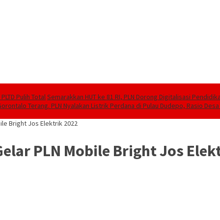
PLTD Pulih Total
Semarakkan HUT ke 81 RI, PLN Dorong Digitalisasi Pendidi
Gorontalo Terang. PLN Nyalakan Listrik Perdana di Pulau Dudepo, Rasio Desa 
le Bright Jos Elektrik 2022
elar PLN Mobile Bright Jos Elek