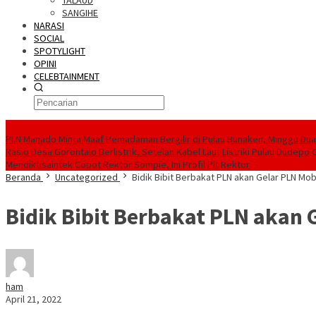
TALAUD
SANGIHE
NARASI
SOCIAL
SPOTYLIGHT
OPINI
CELEBTAINMENT
BERITA TERBARU
PLN Manado Minta Maaf Pemadaman Bergilir di Pulau Bunaken, Minggu Dua 
Rasio Desa Gorontalo Berlistrik, Setelah Kabel Laut Listriki Pulau Dudepo
Mendiktisaintek Copot Rektor Sompie, Ini Profil Plt Rektor
Beranda
Uncategorized
Bidik Bibit Berbakat PLN akan Gelar PLN Mobi
Bidik Bibit Berbakat PLN akan G
ham
April 21, 2022