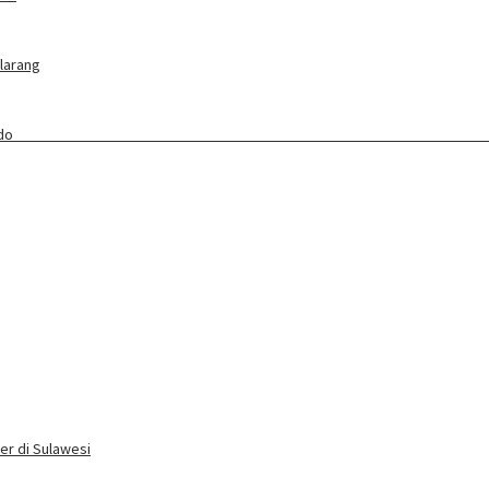
ilarang
ang Baru Awali Lebaran Ketupat
er di Sulawesi