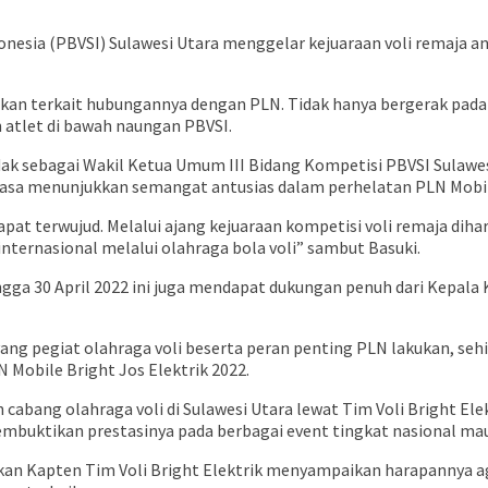
nesia (PBVSI) Sulawesi Utara menggelar kejuaraan voli remaja an
tikan terkait hubungannya dengan PLN. Tidak hanya bergerak pada
atlet di bawah naungan PBVSI.
dak sebagai Wakil Ketua Umum III Bidang Kompetisi PBVSI Sulaw
tiasa menunjukkan semangat antusias dalam perhelatan PLN Mobile
dapat terwujud. Melalui ajang kejuaraan kompetisi voli remaja d
nternasional melalui olahraga bola voli” sambut Basuki.
gga 30 April 2022 ini juga mendapat dukungan penuh dari Kepala Kep
ng pegiat olahraga voli beserta peran penting PLN lakukan, sehin
N Mobile Bright Jos Elektrik 2022.
cabang olahraga voli di Sulawesi Utara lewat Tim Voli Bright Ele
membuktikan prestasinya pada berbagai event tingkat nasional ma
akan Kapten Tim Voli Bright Elektrik menyampaikan harapannya a