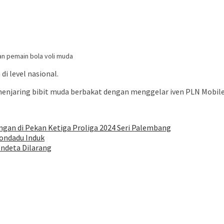
an pemain bola voli muda
i level nasional.
menjaring bibit muda berbakat dengan menggelar iven PLN Mobile 
gan di Pekan Ketiga Proliga 2024 Seri Palembang
londadu Induk
endeta Dilarang