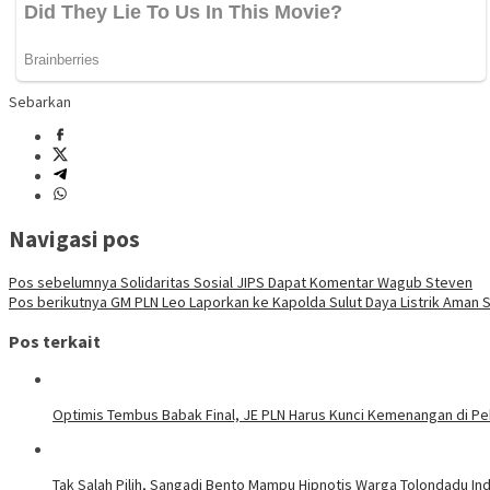
Sebarkan
Navigasi pos
Pos sebelumnya
Solidaritas Sosial JIPS Dapat Komentar Wagub Steven
Pos berikutnya
GM PLN Leo Laporkan ke Kapolda Sulut Daya Listrik Aman Sa
Pos terkait
Optimis Tembus Babak Final, JE PLN Harus Kunci Kemenangan di Pe
Tak Salah Pilih, Sangadi Bento Mampu Hipnotis Warga Tolondadu In