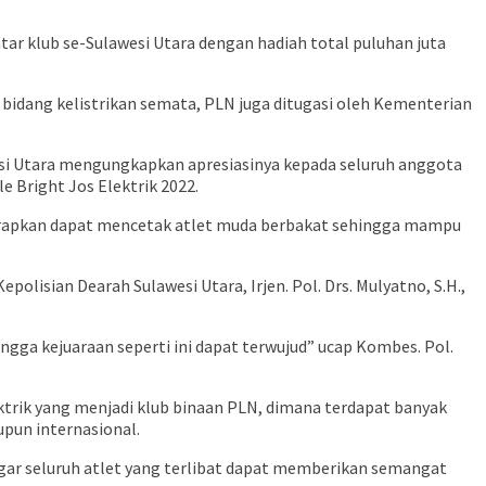
tar klub se-Sulawesi Utara dengan hadiah total puluhan juta
 bidang kelistrikan semata, PLN juga ditugasi oleh Kementerian
esi Utara mengungkapkan apresiasinya kepada seluruh anggota
 Bright Jos Elektrik 2022.
iharapkan dapat mencetak atlet muda berbakat sehingga mampu
olisian Dearah Sulawesi Utara, Irjen. Pol. Drs. Mulyatno, S.H.,
gga kejuaraan seperti ini dapat terwujud” ucap Kombes. Pol.
ktrik yang menjadi klub binaan PLN, dimana terdapat banyak
upun internasional.
gar seluruh atlet yang terlibat dapat memberikan semangat