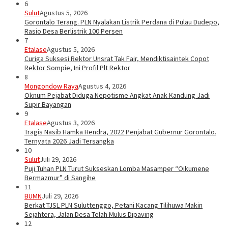
6
Sulut
Agustus 5, 2026
Gorontalo Terang. PLN Nyalakan Listrik Perdana di Pulau Dudepo,
Rasio Desa Berlistrik 100 Persen
7
Etalase
Agustus 5, 2026
Curiga Suksesi Rektor Unsrat Tak Fair, Mendiktisaintek Copot
Rektor Sompie, Ini Profil Plt Rektor
8
Mongondow Raya
Agustus 4, 2026
Oknum Pejabat Diduga Nepotisme Angkat Anak Kandung Jadi
Supir Bayangan
9
Etalase
Agustus 3, 2026
Tragis Nasib Hamka Hendra, 2022 Penjabat Gubernur Gorontalo.
Ternyata 2026 Jadi Tersangka
10
Sulut
Juli 29, 2026
Puji Tuhan PLN Turut Sukseskan Lomba Masamper “Oikumene
Bermazmur” di Sangihe
11
BUMN
Juli 29, 2026
Berkat TJSL PLN Suluttenggo, Petani Kacang Tilihuwa Makin
Sejahtera, Jalan Desa Telah Mulus Dipaving
12