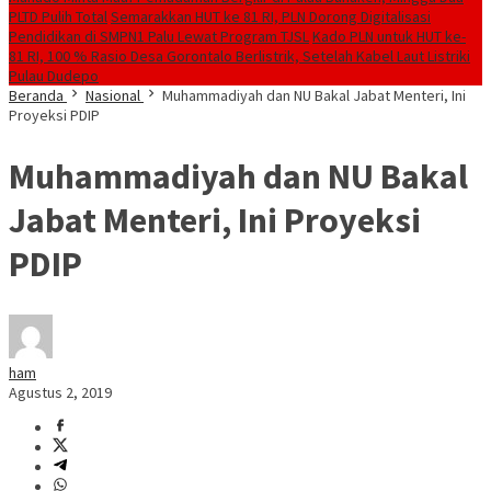
PLTD Pulih Total
Semarakkan HUT ke 81 RI, PLN Dorong Digitalisasi
Pendidikan di SMPN1 Palu Lewat Program TJSL
Kado PLN untuk HUT ke-
81 RI, 100 % Rasio Desa Gorontalo Berlistrik, Setelah Kabel Laut Listriki
Pulau Dudepo
Beranda
Nasional
Muhammadiyah dan NU Bakal Jabat Menteri, Ini
Proyeksi PDIP
Muhammadiyah dan NU Bakal
Jabat Menteri, Ini Proyeksi
PDIP
ham
Agustus 2, 2019