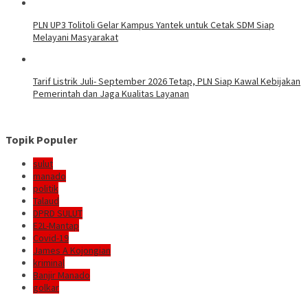
PLN UP3 Tolitoli Gelar Kampus Yantek untuk Cetak SDM Siap
Melayani Masyarakat
Tarif Listrik Juli- September 2026 Tetap, PLN Siap Kawal Kebijakan
Pemerintah dan Jaga Kualitas Layanan
Topik Populer
sulut
manado
politik
Talaud
DPRD SULUT
E2L-Mantap
Covid-19
James A Kojongian
kriminal
Banjir Manado
golkar