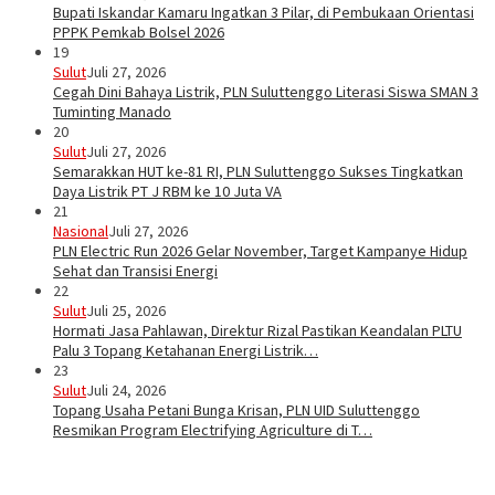
Bupati Iskandar Kamaru Ingatkan 3 Pilar, di Pembukaan Orientasi
PPPK Pemkab Bolsel 2026
19
Sulut
Juli 27, 2026
Cegah Dini Bahaya Listrik, PLN Suluttenggo Literasi Siswa SMAN 3
Tuminting Manado
20
Sulut
Juli 27, 2026
Semarakkan HUT ke-81 RI, PLN Suluttenggo Sukses Tingkatkan
Daya Listrik PT J RBM ke 10 Juta VA
21
Nasional
Juli 27, 2026
PLN Electric Run 2026 Gelar November, Target Kampanye Hidup
Sehat dan Transisi Energi
22
Sulut
Juli 25, 2026
Hormati Jasa Pahlawan, Direktur Rizal Pastikan Keandalan PLTU
Palu 3 Topang Ketahanan Energi Listrik…
23
Sulut
Juli 24, 2026
Topang Usaha Petani Bunga Krisan, PLN UID Suluttenggo
Resmikan Program Electrifying Agriculture di T…