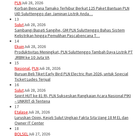
PLN
Juli 28, 2026
Korban Bencana Tamako Terhibur Berkat 125 Paket Bantuan PLN
UID Suluttenggo dan Jaminan Listrik Anda…
13
Sulut
Juli 28, 2026
Sambangi Bupati Sangihe, GM PLN Suluttenggo Bahas Sistem
Kelistrikan hingga Pemulihan Pascabencana T…
14
Ekuin
Juli 28, 2026
Produktivitas Meningkat, PLN Suluttenggo Tambah Daya Listrik PT
JRBM ke 10 Juta VA
15
Nasional
,
PLN
Juli 28, 2026
Buruan Beli Tiket Early Bird PLN Electric Run 2026, untuk Special
Ticket Ludes Terjual
16
Sulut
Juli 28, 2026
Spirit HUT ke 81 RI, PLN Sukseskan Rangkaian Acara Nasional PIKI
– UNKRIT di Tentena
17
Etalase
Juli 28, 2026
Luruskan Opini, Kejati Sulut Ungkap Fakta Sita Uang 18 M EL dan
Owner IT Center
18
BOLSEL
Juli 27, 2026