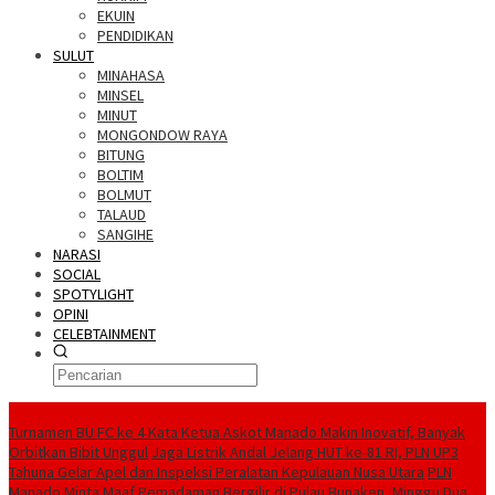
EKUIN
PENDIDIKAN
SULUT
MINAHASA
MINSEL
MINUT
MONGONDOW RAYA
BITUNG
BOLTIM
BOLMUT
TALAUD
SANGIHE
NARASI
SOCIAL
SPOTYLIGHT
OPINI
CELEBTAINMENT
BERITA TERBARU
Turnamen BU FC ke 4 Kata Ketua Askot Manado Makin Inovatif, Banyak
Orbitkan Bibit Unggul
Jaga Listrik Andal Jelang HUT ke-81 RI, PLN UP3
Tahuna Gelar Apel dan Inspeksi Peralatan Kepulauan Nusa Utara
PLN
Manado Minta Maaf Pemadaman Bergilir di Pulau Bunaken, Minggu Dua