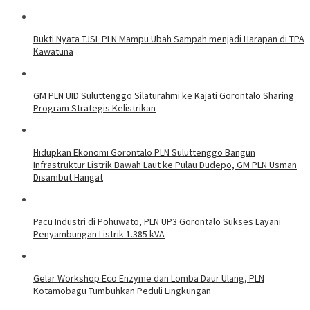
Bukti Nyata TJSL PLN Mampu Ubah Sampah menjadi Harapan di TPA
Kawatuna
GM PLN UID Suluttenggo Silaturahmi ke Kajati Gorontalo Sharing
Program Strategis Kelistrikan
Hidupkan Ekonomi Gorontalo PLN Suluttenggo Bangun
Infrastruktur Listrik Bawah Laut ke Pulau Dudepo, GM PLN Usman
Disambut Hangat
Pacu Industri di Pohuwato, PLN UP3 Gorontalo Sukses Layani
Penyambungan Listrik 1.385 kVA
Gelar Workshop Eco Enzyme dan Lomba Daur Ulang, PLN
Kotamobagu Tumbuhkan Peduli Lingkungan