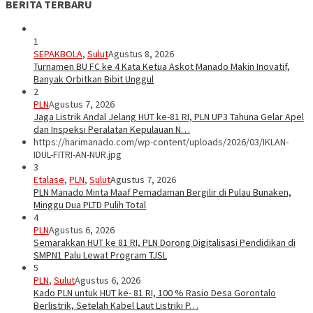
BERITA TERBARU
1
SEPAKBOLA
,
Sulut
Agustus 8, 2026
Turnamen BU FC ke 4 Kata Ketua Askot Manado Makin Inovatif,
Banyak Orbitkan Bibit Unggul
2
PLN
Agustus 7, 2026
Jaga Listrik Andal Jelang HUT ke-81 RI, PLN UP3 Tahuna Gelar Apel
dan Inspeksi Peralatan Kepulauan N…
https://harimanado.com/wp-content/uploads/2026/03/IKLAN-
IDUL-FITRI-AN-NUR.jpg
3
Etalase
,
PLN
,
Sulut
Agustus 7, 2026
PLN Manado Minta Maaf Pemadaman Bergilir di Pulau Bunaken,
Minggu Dua PLTD Pulih Total
4
PLN
Agustus 6, 2026
Semarakkan HUT ke 81 RI, PLN Dorong Digitalisasi Pendidikan di
SMPN1 Palu Lewat Program TJSL
5
PLN
,
Sulut
Agustus 6, 2026
Kado PLN untuk HUT ke- 81 RI, 100 % Rasio Desa Gorontalo
Berlistrik, Setelah Kabel Laut Listriki P…