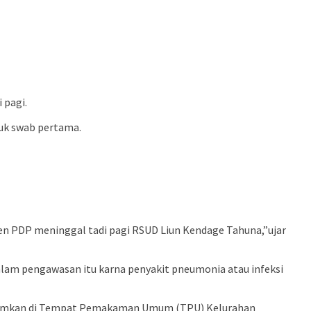
 pagi.
tuk swab pertama.
ien PDP meninggal tadi pagi RSUD Liun Kendage Tahuna,”ujar
alam pengawasan itu karna penyakit pneumonia atau infeksi
makamkan di Tempat Pemakaman Umum (TPU) Kelurahan