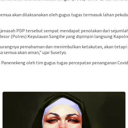
emua akan dilaksanakan oleh gugus tugas termasuk lahan pekubu
nasah PDP tersebut sempat mendapat penolakan dari sejumlah w
 Resor (Polres) Kepulauan Sangihe yang dipimpin langsung Kapol
rangnya pemahaman dan menimbulkan ketakutan, akan tetapi se
a semua akan aman,” ujar Susetyo.
U Panenekeng oleh tim gugus tugas percepatan penanganan Covid-