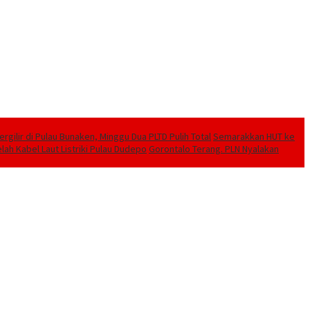
ilir di Pulau Bunaken, Minggu Dua PLTD Pulih Total
Semarakkan HUT ke
lah Kabel Laut Listriki Pulau Dudepo
Gorontalo Terang. PLN Nyalakan