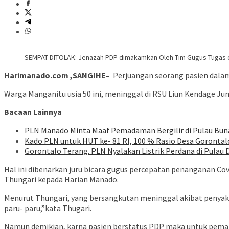
SEMPAT DITOLAK: Jenazah PDP dimakamkan Oleh Tim Gugus Tugas d
Harimanado.com ,SANGIHE–
Perjuangan seorang pasien dalam 
Warga Manganitu usia 50 ini, meninggal di RSU Liun Kendage Jum
Bacaan Lainnya
PLN Manado Minta Maaf Pemadaman Bergilir di Pulau Buna
Kado PLN untuk HUT ke- 81 RI, 100 % Rasio Desa Gorontalo 
Gorontalo Terang. PLN Nyalakan Listrik Perdana di Pulau D
Hal ini dibenarkan juru bicara gugus percepatan penanganan C
Thungari kepada Harian Manado.
Menurut Thungari, yang bersangkutan meninggal akibat penyaki
paru- paru,”kata Thugari.
Namun demikian, karna pasien berstatus PDP maka untuk pem