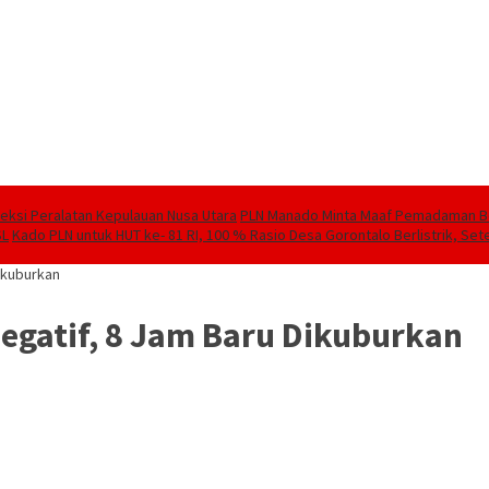
speksi Peralatan Kepulauan Nusa Utara
PLN Manado Minta Maaf Pemadaman Berg
SL
Kado PLN untuk HUT ke- 81 RI, 100 % Rasio Desa Gorontalo Berlistrik, Sete
ikuburkan
egatif, 8 Jam Baru Dikuburkan