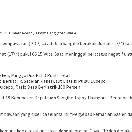
i TPU Panenekeng, Jumat siang.(foto:WAG)
pengawasan (PDP) covid 19 di Sangihe berakhir Jumat (17/4) tadi
at (17/4) pukul 06.15 Wita. Saat meninggal berstatus negatif un
ken, Minggu Dua PLTD Pulih Total
Berlistrik, Setelah Kabel Laut Listriki Pulau Dudepo
udepo, Rasio Desa Berlistrik 100 Persen
ovid-19 Kabupaten Kepulauan Sangihe Joppy Thungari. “Benar pas
t bawaan yang diderita selama ini. “Penyebab kematian pasien d
akaman akan dilakukan sesuai dengan protap Covid- 19 dan di