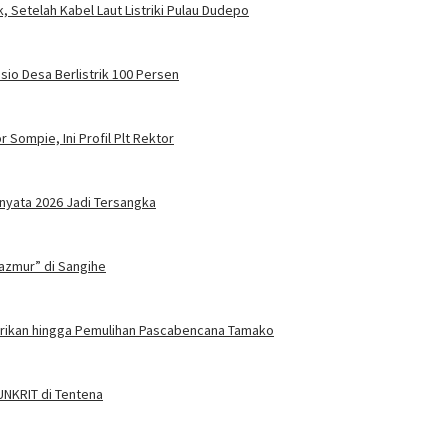
, Setelah Kabel Laut Listriki Pulau Dudepo
sio Desa Berlistrik 100 Persen
 Sompie, Ini Profil Plt Rektor
nyata 2026 Jadi Tersangka
azmur” di Sangihe
trikan hingga Pemulihan Pascabencana Tamako
 UNKRIT di Tentena