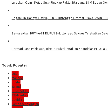
Luruskan Opini, Kejati Sulut Ungkap Fakta Sita Uang 18 M EL dan Ow
Cegah Dini Bahaya Listrik, PLN Suluttenggo Literasi Siswa SMAN 3 
Semarakkan HUT ke-81 RI, PLN Suluttenggo Sukses Tingkatkan Daya 
Hormati Jasa Pahlawan, Direktur Rizal Pastikan Keandalan PLTU Palu
Topik Populer
sulut
manado
politik
Talaud
DPRD SULUT
E2L-Mantap
Covid-19
James A Kojongian