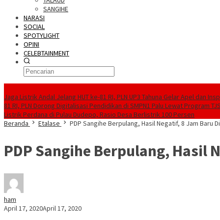
TALAUD
SANGIHE
NARASI
SOCIAL
SPOTYLIGHT
OPINI
CELEBTAINMENT
BERITA TERBARU
Jaga Listrik Andal Jelang HUT ke-81 RI, PLN UP3 Tahuna Gelar Apel dan In
81 RI, PLN Dorong Digitalisasi Pendidikan di SMPN1 Palu Lewat Program TJ
Listrik Perdana di Pulau Dudepo, Rasio Desa Berlistrik 100 Persen
Beranda
Etalase
PDP Sangihe Berpulang, Hasil Negatif, 8 Jam Baru D
PDP Sangihe Berpulang, Hasil N
ham
April 17, 2020
April 17, 2020