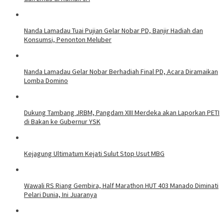
Nanda Lamadau Tuai Pujian Gelar Nobar PD, Banjir Hadiah dan
Konsumsi, Penonton Meluber
Nanda Lamadau Gelar Nobar Berhadiah Final PD, Acara Diramaikan
Lomba Domino
Dukung Tambang JRBM, Pangdam XIII Merdeka akan Laporkan PETI
di Bakan ke Gubernur YSK
Kejagung Ultimatum Kejati Sulut Stop Usut MBG
Wawali RS Riang Gembira, Half Marathon HUT 403 Manado Diminati
Pelari Dunia, Ini Juaranya