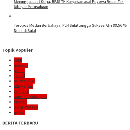
Meninggal saat Kerja, BPJS TK Karyawan asal Poyowa Besar Tak
Dibayar Perusahaan
Terobos Medan Berbahaya, PLN Suluttenggo Sukses Aliri 99,56 %
Desa di Sulut
Topik Populer
sulut
manado
politik
Talaud
DPRD SULUT
E2L-Mantap
Covid-19
James A Kojongian
kriminal
Banjir Manado
golkar
BERITA TERBARU