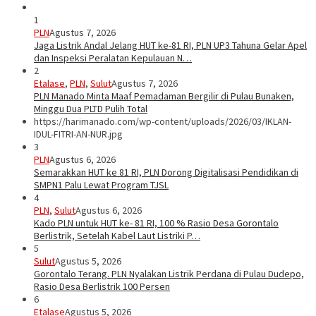
1
PLN
Agustus 7, 2026
Jaga Listrik Andal Jelang HUT ke-81 RI, PLN UP3 Tahuna Gelar Apel
dan Inspeksi Peralatan Kepulauan N…
2
Etalase
,
PLN
,
Sulut
Agustus 7, 2026
PLN Manado Minta Maaf Pemadaman Bergilir di Pulau Bunaken,
Minggu Dua PLTD Pulih Total
https://harimanado.com/wp-content/uploads/2026/03/IKLAN-
IDUL-FITRI-AN-NUR.jpg
3
PLN
Agustus 6, 2026
Semarakkan HUT ke 81 RI, PLN Dorong Digitalisasi Pendidikan di
SMPN1 Palu Lewat Program TJSL
4
PLN
,
Sulut
Agustus 6, 2026
Kado PLN untuk HUT ke- 81 RI, 100 % Rasio Desa Gorontalo
Berlistrik, Setelah Kabel Laut Listriki P…
5
Sulut
Agustus 5, 2026
Gorontalo Terang. PLN Nyalakan Listrik Perdana di Pulau Dudepo,
Rasio Desa Berlistrik 100 Persen
6
Etalase
Agustus 5, 2026