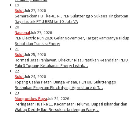
19
Sulut
Juli 27, 2026
Semarakkan HUT ke-81 RI, PLN Suluttenggo Sukses Tingkatkan
Daya Listrik PT J RBM ke 10 Juta VA
20
Nasional
Juli 27, 2026
PLN Electric Run 2026 Gelar November, Target Kampanye Hidup
Sehat dan Transisi Energi
21
Sulut
Juli 25, 2026
Hormati Jasa Pahlawan, Direktur Rizal Pastikan Keandalan PLTU
Palu 3 Topang Ketahanan Energi Listrik…
22
Sulut
Juli 24, 2026
Topang Usaha Petani Bunga Krisan, PLN UID Suluttenggo
Resmikan Program Electrifying Agriculture di T…
23
Mongondow Raya
Juli 24, 2026
Peringatan HUT ke 11 Kecamatan Helumo, Bupati Iskandar dan
Wabup Deddy Ikut Bersukacita dengan Warg…