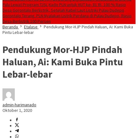
Palu Lewat Program TJSL
Kado PLN untuk HUT ke- 81 RI, 100 % Rasio
Desa Gorontalo Berlistrik, Setelah Kabel Laut Listriki Pulau Dudepo
Gorontalo Terang. PLN Nyalakan Listrik Perdana di Pulau Dudepo, Rasio
Desa Berlistrik 100 Persen
Beranda
Etalase
Pendukung Mor-HJP Pindah Haluan, Ai: Kami Buka
Pintu Lebar-lebar
Pendukung Mor-HJP Pindah
Haluan, Ai: Kami Buka Pintu
Lebar-lebar
admin-harimanado
Oktober 1, 2020