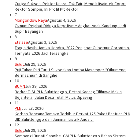
Curiga Suksesi Rektor Unsrat Tak Fair, Mendiktisaintek Copot
Rektor Sompie, Ini Profil Plt Rektor
7
Mongondow Raya
Agustus 4, 2026
Oknum Pejabat Diduga Nepotisme Angkat Anak Kandung Jadi
Supir Bayangan
8
Etalase
Agustus 3, 2026
Tragis Nasib Hamka Hendra, 2022 Penjabat Gubernur Gorontalo.
Ternyata 2026 Jadi Tersangka
9
Sulut
Juli 29, 2026
Puji Tuhan PLN Turut Sukseskan Lomba Masamper “Oikumene
Bermazmur” di Sangihe
10
BUMN
Juli 29, 2026
Berkat TJSL PLN Suluttenggo, Petani Kacang Tilihuwa Makin
Sejahtera, Jalan Desa Telah Mulus Dipaving
11
PLN
Juli 28, 2026
Korban Bencana Tamako Terhibur Berkat 125 Paket Bantuan PLN
UID Suluttenggo dan Jaminan Listrik Anda…
12
Sulut
Juli 28, 2026
Sambangi Bupati Sangihe, GM PLN Suluttenggo Bahas Sistem