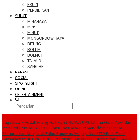
EKUIN
PENDIDIKAN
SULUT
MINAHASA
MINSEL
MINUT
MONGONDOW RAYA
BITUNG
BOLTIM
BOLMUT
TALAUD
SANGIHE
NARASI
SOCIAL
SPOTYLIGHT
OPINI
CELEBTAINMENT
BERITA TERBARU
Jaga Listrik Andal Jelang HUT ke-81 RI, PLN UP3 Tahuna Gelar Apel dan
Inspeksi Peralatan Kepulauan Nusa Utara
PLN Manado Minta Maaf
Pemadaman Bergilir di Pulau Bunaken, Minggu Dua PLTD Pulih Total
Semarakkan HUT ke 81 RI, PLN Dorong Digitalisasi Pendidikan di SMPN1