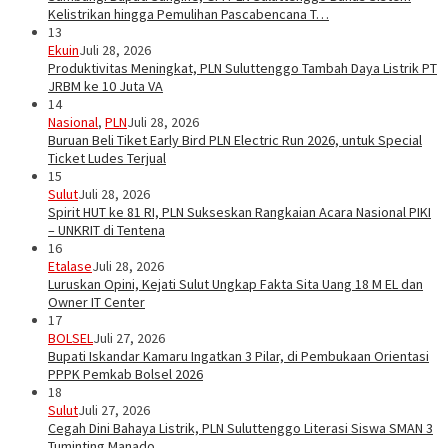
Kelistrikan hingga Pemulihan Pascabencana T…
13
Ekuin
Juli 28, 2026
Produktivitas Meningkat, PLN Suluttenggo Tambah Daya Listrik PT
JRBM ke 10 Juta VA
14
Nasional
,
PLN
Juli 28, 2026
Buruan Beli Tiket Early Bird PLN Electric Run 2026, untuk Special
Ticket Ludes Terjual
15
Sulut
Juli 28, 2026
Spirit HUT ke 81 RI, PLN Sukseskan Rangkaian Acara Nasional PIKI
– UNKRIT di Tentena
16
Etalase
Juli 28, 2026
Luruskan Opini, Kejati Sulut Ungkap Fakta Sita Uang 18 M EL dan
Owner IT Center
17
BOLSEL
Juli 27, 2026
Bupati Iskandar Kamaru Ingatkan 3 Pilar, di Pembukaan Orientasi
PPPK Pemkab Bolsel 2026
18
Sulut
Juli 27, 2026
Cegah Dini Bahaya Listrik, PLN Suluttenggo Literasi Siswa SMAN 3
Tuminting Manado