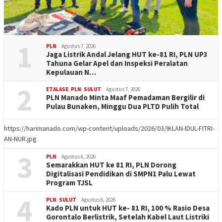
1
PLN
Agustus 7, 2026
Jaga Listrik Andal Jelang HUT ke-81 RI, PLN UP3
Tahuna Gelar Apel dan Inspeksi Peralatan
Kepulauan N…
2
ETALASE
,
PLN
,
SULUT
Agustus 7, 2026
PLN Manado Minta Maaf Pemadaman Bergilir di
Pulau Bunaken, Minggu Dua PLTD Pulih Total
https://harimanado.com/wp-content/uploads/2026/03/IKLAN-IDUL-FITRI-
AN-NUR.jpg
3
PLN
Agustus 6, 2026
Semarakkan HUT ke 81 RI, PLN Dorong
Digitalisasi Pendidikan di SMPN1 Palu Lewat
Program TJSL
4
PLN
,
SULUT
Agustus 6, 2026
Kado PLN untuk HUT ke- 81 RI, 100 % Rasio Desa
Gorontalo Berlistrik, Setelah Kabel Laut Listriki