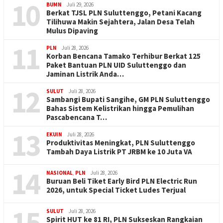
10
BUMN
Juli 29, 2026
Berkat TJSL PLN Suluttenggo, Petani Kacang
Tilihuwa Makin Sejahtera, Jalan Desa Telah
Mulus Dipaving
11
PLN
Juli 28, 2026
Korban Bencana Tamako Terhibur Berkat 125
Paket Bantuan PLN UID Suluttenggo dan
Jaminan Listrik Anda…
12
SULUT
Juli 28, 2026
Sambangi Bupati Sangihe, GM PLN Suluttenggo
Bahas Sistem Kelistrikan hingga Pemulihan
Pascabencana T…
13
EKUIN
Juli 28, 2026
Produktivitas Meningkat, PLN Suluttenggo
Tambah Daya Listrik PT JRBM ke 10 Juta VA
14
NASIONAL
,
PLN
Juli 28, 2026
Buruan Beli Tiket Early Bird PLN Electric Run
2026, untuk Special Ticket Ludes Terjual
15
SULUT
Juli 28, 2026
Spirit HUT ke 81 RI, PLN Sukseskan Rangkaian