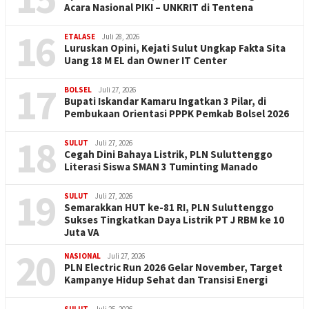
Acara Nasional PIKI – UNKRIT di Tentena
16
ETALASE
Juli 28, 2026
Luruskan Opini, Kejati Sulut Ungkap Fakta Sita
Uang 18 M EL dan Owner IT Center
17
BOLSEL
Juli 27, 2026
Bupati Iskandar Kamaru Ingatkan 3 Pilar, di
Pembukaan Orientasi PPPK Pemkab Bolsel 2026
18
SULUT
Juli 27, 2026
Cegah Dini Bahaya Listrik, PLN Suluttenggo
Literasi Siswa SMAN 3 Tuminting Manado
19
SULUT
Juli 27, 2026
Semarakkan HUT ke-81 RI, PLN Suluttenggo
Sukses Tingkatkan Daya Listrik PT J RBM ke 10
Juta VA
20
NASIONAL
Juli 27, 2026
PLN Electric Run 2026 Gelar November, Target
Kampanye Hidup Sehat dan Transisi Energi