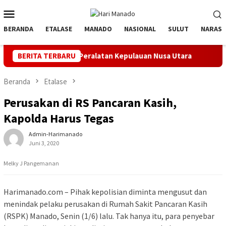
Loncat
Menu
ke
Mobile
konten
BERANDA
ETALASE
MANADO
NASIONAL
SULUT
NARASI
 Inspeksi Peralatan Kepulauan Nusa Utara
BERITA TERBARU
PLN Manado Min
Beranda
Etalase
Perusakan di RS Pancaran Kasih,
Kapolda Harus Tegas
Admin-Harimanado
Juni 3, 2020
Melky J Pangemanan
Harimanado.com – Pihak kepolisian diminta mengusut dan
menindak pelaku perusakan di Rumah Sakit Pancaran Kasih
(RSPK) Manado, Senin (1/6) lalu. Tak hanya itu, para penyebar