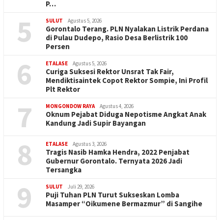
P…
5
SULUT
Agustus 5, 2026
Gorontalo Terang. PLN Nyalakan Listrik Perdana
di Pulau Dudepo, Rasio Desa Berlistrik 100
Persen
6
ETALASE
Agustus 5, 2026
Curiga Suksesi Rektor Unsrat Tak Fair,
Mendiktisaintek Copot Rektor Sompie, Ini Profil
Plt Rektor
7
MONGONDOW RAYA
Agustus 4, 2026
Oknum Pejabat Diduga Nepotisme Angkat Anak
Kandung Jadi Supir Bayangan
8
ETALASE
Agustus 3, 2026
Tragis Nasib Hamka Hendra, 2022 Penjabat
Gubernur Gorontalo. Ternyata 2026 Jadi
Tersangka
9
SULUT
Juli 29, 2026
Puji Tuhan PLN Turut Sukseskan Lomba
Masamper “Oikumene Bermazmur” di Sangihe