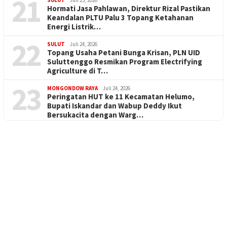
21
SULUT
Juli 25, 2026
Hormati Jasa Pahlawan, Direktur Rizal Pastikan
Keandalan PLTU Palu 3 Topang Ketahanan
Energi Listrik…
22
SULUT
Juli 24, 2026
Topang Usaha Petani Bunga Krisan, PLN UID
Suluttenggo Resmikan Program Electrifying
Agriculture di T…
23
MONGONDOW RAYA
Juli 24, 2026
Peringatan HUT ke 11 Kecamatan Helumo,
Bupati Iskandar dan Wabup Deddy Ikut
Bersukacita dengan Warg…