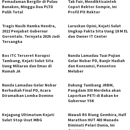
Pemadaman Bergilir di Pulau
Tak Fair, Mendiktisaintek
Bunaken, Minggu Dua PLTD
Copot Rektor Sompie, Ini
Pulih Total
Profil Plt Rektor
Tragis Nasib Hamka Hendra,
Luruskan Opini, Kejati Sulut
2022 Penjabat Gubernur
Ungkap Fakta Sita Uang 18 M EL
Gorontalo. Ternyata 2026 Jadi
dan Owner IT Center
Tersangka
Bos ITC Terseret Korupsi
Nanda Lamadau Tuai Pujian
Tambang, Kejati Sulut Sita
Gelar Nobar PD, Banjir Hadiah
Uang Miliaran dan Emas di
dan Konsumsi, Penonton
Rumah JA
Meluber
Nanda Lamadau Gelar Nobar
Dukung Tambang JRBM,
Berhadiah Final PD, Acara
Pangdam XIII Merdeka akan
Diramaikan Lomba Domino
Laporkan PETI di Bakan ke
Gubernur YSK
Kejagung Ultimatum Kejati
Wawali RS Riang Gembira, Half
Sulut Stop Usut MBG
Marathon HUT 403 Manado
Diminati Pelari Dunia, Ini