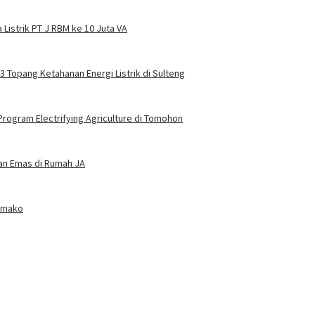
Listrik PT J RBM ke 10 Juta VA
 3 Topang Ketahanan Energi Listrik di Sulteng
rogram Electrifying Agriculture di Tomohon
dan Emas di Rumah JA
Tamako