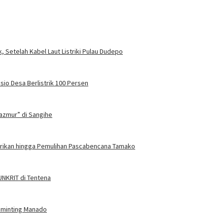
, Setelah Kabel Laut Listriki Pulau Dudepo
sio Desa Berlistrik 100 Persen
azmur” di Sangihe
trikan hingga Pemulihan Pascabencana Tamako
 UNKRIT di Tentena
Tuminting Manado