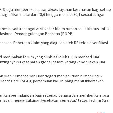
KIS juga memberi kepastian akses layanan kesehatan bagi setiap
signifikan mulai dari 78,6 hingga menjadi 80,1 sesuai dengan
sia, yaitu sebagai verifikator klaim rumah sakit khusus untuk
 Nasional Penanggulangan Bencana (BNPB).
atan. Beberapa klaim yang diajukan oleh RS telah diverifikasi
i merupakan forum yang diinisiasi oleh tujuh menteri luar
entingnya isu kesehatan global dalam kerangka kebijakan luar
an oleh Kementerian Luar Negeri menjadi tuan rumah untuk
ath Care For All, pertemuan kali ini yang menitikberatkan
erikan perlindungan bagi segenap bangsa dan memberikan rasa
sehatan menuju cakupan kesehatan semesta,” tegas Fachmi.(tra)