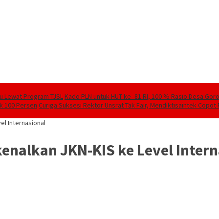
lu Lewat Program TJSL
Kado PLN untuk HUT ke- 81 RI, 100 % Rasio Desa Goront
ik 100 Persen
Curiga Suksesi Rektor Unsrat Tak Fair, Mendiktisaintek Copot R
el Internasional
kenalkan JKN-KIS ke Level Inter