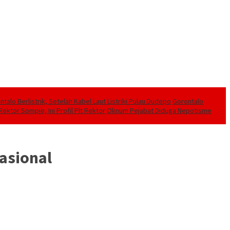
alo Berlistrik, Setelah Kabel Laut Listriki Pulau Dudepo
Gorontalo
ektor Sompie, Ini Profil Plt Rektor
Oknum Pejabat Diduga Nepotisme
nasional