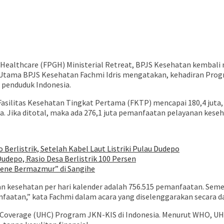
Healthcare (FPGH) Ministerial Retreat, BPJS Kesehatan kemba
ur Utama BPJS Kesehatan Fachmi Idris mengatakan, kehadiran Pr
 penduduk Indonesia.
silitas Kesehatan Tingkat Pertama (FKTP) mencapai 180,4 juta, p
a. Jika ditotal, maka ada 276,1 juta pemanfaatan pelayanan keseh
Berlistrik, Setelah Kabel Laut Listriki Pulau Dudepo
udepo, Rasio Desa Berlistrik 100 Persen
ene Bermazmur” di Sangihe
an kesehatan per hari kalender adalah 756.515 pemanfaatan. Sem
faatan,” kata Fachmi dalam acara yang diselenggarakan secara dar
 Coverage (UHC) Program JKN-KIS di Indonesia. Menurut WHO, U