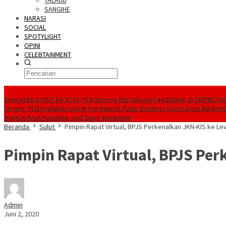
TALAUD
SANGIHE
NARASI
SOCIAL
SPOTYLIGHT
OPINI
CELEBTAINMENT
BERITA TERBARU
Semarakkan HUT ke 81 RI, PLN Dorong Digitalisasi Pendidikan di SMPN1 Pa
Terang. PLN Nyalakan Listrik Perdana di Pulau Dudepo, Rasio Desa Berlistr
Angkat Anak Kandung Jadi Supir Bayangan
Beranda
Sulut
Pimpin Rapat Virtual, BPJS Perkenalkan JKN-KIS ke Lev
Pimpin Rapat Virtual, BPJS Per
Admin
Juni 2, 2020