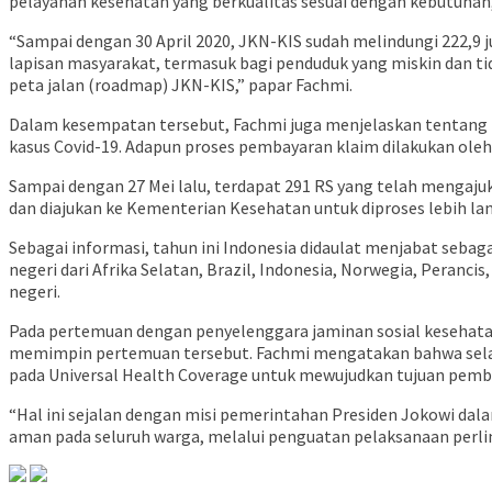
pelayanan kesehatan yang berkualitas sesuai dengan kebutuhan, 
“Sampai dengan 30 April 2020, JKN-KIS sudah melindungi 222,9 
lapisan masyarakat, termasuk bagi penduduk yang miskin dan tid
peta jalan (roadmap) JKN-KIS,” papar Fachmi.
Dalam kesempatan tersebut, Fachmi juga menjelaskan tentang p
kasus Covid-19. Adapun proses pembayaran klaim dilakukan o
Sampai dengan 27 Mei lalu, terdapat 291 RS yang telah mengajuk
dan diajukan ke Kementerian Kesehatan untuk diproses lebih lan
Sebagai informasi, tahun ini Indonesia didaulat menjabat sebaga
negeri dari Afrika Selatan, Brazil, Indonesia, Norwegia, Peran
negeri.
Pada pertemuan dengan penyelenggara jaminan sosial kesehata
memimpin pertemuan tersebut. Fachmi mengatakan bahwa selaras
pada Universal Health Coverage untuk mewujudkan tujuan pemb
“Hal ini sejalan dengan misi pemerintahan Presiden Jokowi da
aman pada seluruh warga, melalui penguatan pelaksanaan perli