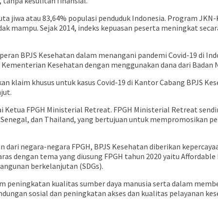
tanpa kesulitan finansial.
juta jiwa atau 83,64% populasi penduduk Indonesia. Program JKN-
ak mampu. Sejak 2014, indeks kepuasan peserta meningkat secara 
eran BPJS Kesehatan dalam menangani pandemi Covid-19 di Indone
leh Kementerian Kesehatan dengan menggunakan dana dari Badan
an klaim khusus untuk kasus Covid-19 di Kantor Cabang BPJS Keseh
jut.
i Ketua FPGH Ministerial Retreat. FPGH Ministerial Retreat sendir
cis, Senegal, dan Thailand, yang bertujuan untuk mempromosikan p
n dari negara-negara FPGH, BPJS Kesehatan diberikan kepercaya
 dengan tema yang diusung FPGH tahun 2020 yaitu Affordable He
angunan berkelanjutan (SDGs).
lam peningkatan kualitas sumber daya manusia serta dalam memb
ndungan sosial dan peningkatan akses dan kualitas pelayanan ke