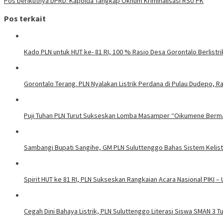
Pos berikutnya
DPRD: Kapolda Tangkap Oknum Kriminalisasi RSU PK
Pos terkait
Kado PLN untuk HUT ke- 81 RI, 100 % Rasio Desa Gorontalo Berlistrik
Gorontalo Terang. PLN Nyalakan Listrik Perdana di Pulau Dudepo, Ra
Puji Tuhan PLN Turut Sukseskan Lomba Masamper “Oikumene Berm
Sambangi Bupati Sangihe, GM PLN Suluttenggo Bahas Sistem Kelis
Spirit HUT ke 81 RI, PLN Sukseskan Rangkaian Acara Nasional PIKI –
Cegah Dini Bahaya Listrik, PLN Suluttenggo Literasi Siswa SMAN 3 