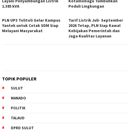
Layani Penyambungan Listrik
Kotamobagu Tumbuhkan
1.385 kVA
Peduli Lingkungan
PLN UP3 Tolitoli Gelar Kampus
Tarif Listrik Juli- September
Yantek untuk Cetak SDM Siap
2026 Tetap, PLN Siap Kawal
Melayani Masyarakat
Kebijakan Pemerintah dan
Jaga Kualitas Layanan
TOPIK POPULER
SULUT
MANADO
POLITIK
TALAUD
DPRD SULUT