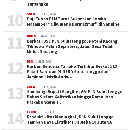
Tersangka
10
SULUT
Juli 29, 2026
Puji Tuhan PLN Turut Sukseskan Lomba
Masamper “Oikumene Bermazmur” di Sangihe
11
BUMN
Juli 29, 2026
Berkat TJSL PLN Suluttenggo, Petani Kacang
Tilihuwa Makin Sejahtera, Jalan Desa Telah
Mulus Dipaving
12
PLN
Juli 28, 2026
Korban Bencana Tamako Terhibur Berkat 125
Paket Bantuan PLN UID Suluttenggo dan
Jaminan Listrik Anda…
13
SULUT
Juli 28, 2026
Sambangi Bupati Sangihe, GM PLN Suluttenggo
Bahas Sistem Kelistrikan hingga Pemulihan
Pascabencana T…
14
EKUIN
Juli 28, 2026
Produktivitas Meningkat, PLN Suluttenggo
Tambah Daya Listrik PT JRBM ke 10 Juta VA