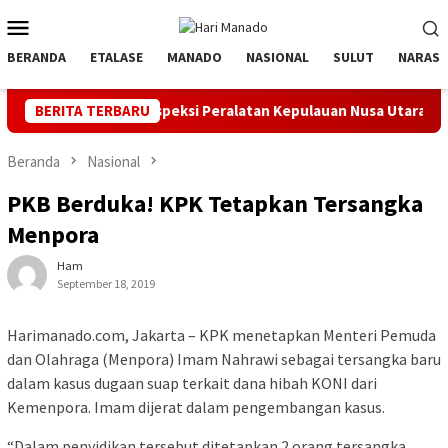
Loncat
Menu
ke
Mobile
konten
BERANDA
ETALASE
MANADO
NASIONAL
SULUT
NARASI
l dan Inspeksi Peralatan Kepulauan Nusa Utara
BERITA TERBARU
PLN Manado
Beranda
Nasional
PKB Berduka! KPK Tetapkan Tersangka
Menpora
Ham
September 18, 2019
Harimanado.com, Jakarta – KPK menetapkan Menteri Pemuda
dan Olahraga (Menpora) Imam Nahrawi sebagai tersangka baru
dalam kasus dugaan suap terkait dana hibah KONI dari
Kemenpora. Imam dijerat dalam pengembangan kasus.
“Dalam penyidikan tersebut ditetapkan 2 orang tersangka,