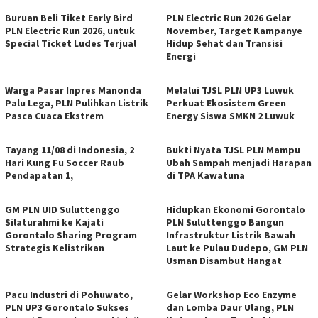
Buruan Beli Tiket Early Bird
PLN Electric Run 2026 Gelar
PLN Electric Run 2026, untuk
November, Target Kampanye
Special Ticket Ludes Terjual
Hidup Sehat dan Transisi
Energi
Warga Pasar Inpres Manonda
Melalui TJSL PLN UP3 Luwuk
Palu Lega, PLN Pulihkan Listrik
Perkuat Ekosistem Green
Pasca Cuaca Ekstrem
Energy Siswa SMKN 2 Luwuk
Tayang 11/08 di Indonesia, 2
Bukti Nyata TJSL PLN Mampu
Hari Kung Fu Soccer Raub
Ubah Sampah menjadi Harapan
Pendapatan 1,
di TPA Kawatuna
GM PLN UID Suluttenggo
Hidupkan Ekonomi Gorontalo
Silaturahmi ke Kajati
PLN Suluttenggo Bangun
Gorontalo Sharing Program
Infrastruktur Listrik Bawah
Strategis Kelistrikan
Laut ke Pulau Dudepo, GM PLN
Usman Disambut Hangat
Pacu Industri di Pohuwato,
Gelar Workshop Eco Enzyme
PLN UP3 Gorontalo Sukses
dan Lomba Daur Ulang, PLN