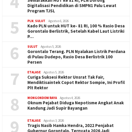
4
Semarakkan HUT ke 81 RI, PLN Dorong
Digitalisasi Pendidikan di SMPN1 Palu Lewat
Program TJSL
5
PLN
,
SULUT
Agustus 6, 2026
Kado PLN untuk HUT ke- 81 RI, 100 % Rasio Desa
Gorontalo Berlistrik, Setelah Kabel Laut Listriki
P…
6
SULUT
Agustus 5, 2026
Gorontalo Terang. PLN Nyalakan Listrik Perdana
di Pulau Dudepo, Rasio Desa Berlistrik 100
Persen
7
ETALASE
Agustus 5, 2026
Curiga Suksesi Rektor Unsrat Tak Fair,
Mendiktisaintek Copot Rektor Sompie, Ini Profil
Plt Rektor
8
MONGONDOW RAYA
Agustus 4, 2026
Oknum Pejabat Diduga Nepotisme Angkat Anak
Kandung Jadi Supir Bayangan
9
ETALASE
Agustus 3, 2026
Tragis Nasib Hamka Hendra, 2022 Penjabat
Gubernur Gorontalo. Ternyata 2026 Jadi