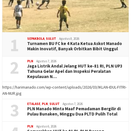
1
SEPAKBOLA
,
SULUT
Agustus 8, 2026
Turnamen BU FC ke 4 Kata Ketua Askot Manado
Makin Inovatif, Banyak Orbitkan Bibit Unggul
2
PLN
Agustus 7, 2026
Jaga Listrik Andal Jelang HUT ke-81 RI, PLN UP3
Tahuna Gelar Apel dan Inspeksi Peralatan
Kepulauan N…
https://harimanado.com/wp-content/uploads/2026/03/IKLAN-IDUL-FITRI-
AN-NUR.jpg
3
ETALASE
,
PLN
,
SULUT
Agustus 7, 2026
PLN Manado Minta Maaf Pemadaman Bergilir di
Pulau Bunaken, Minggu Dua PLTD Pulih Total
PLN
Agustus 6, 2026