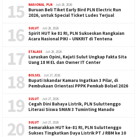
15
NASIONAL
,
PLN
Juli 28, 2026
Buruan Beli Tiket Early Bird PLN Electric Run
2026, untuk Special Ticket Ludes Terjual
16
SULUT
Juli 28, 2026
Spirit HUT ke 81 RI, PLN Sukseskan Rangkaian
Acara Nasional PIKI – UNKRIT di Tentena
17
ETALASE
Juli 28, 2026
Luruskan Opini, Kejati Sulut Ungkap Fakta Sita
Uang 18 M EL dan Owner IT Center
18
BOLSEL
Juli 27, 2026
Bupati Iskandar Kamaru Ingatkan 3 Pilar, di
Pembukaan Orientasi PPPK Pemkab Bolsel 2026
19
SULUT
Juli 27, 2026
Cegah Dini Bahaya Listrik, PLN Suluttenggo
Literasi Siswa SMAN 3 Tuminting Manado
20
SULUT
Juli 27, 2026
Semarakkan HUT ke-81 RI, PLN Suluttenggo
Sukses Tingkatkan Daya Listrik PT J RBM ke 10