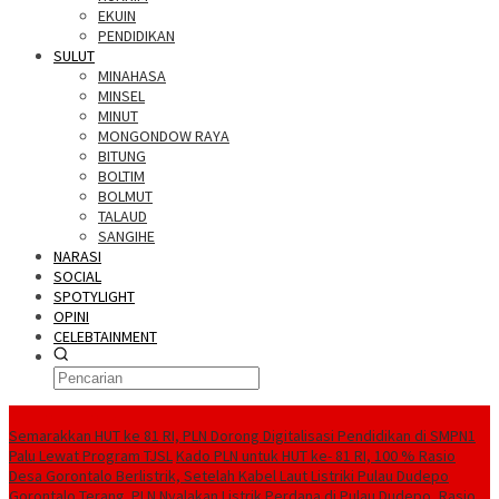
EKUIN
PENDIDIKAN
SULUT
MINAHASA
MINSEL
MINUT
MONGONDOW RAYA
BITUNG
BOLTIM
BOLMUT
TALAUD
SANGIHE
NARASI
SOCIAL
SPOTYLIGHT
OPINI
CELEBTAINMENT
BERITA TERBARU
Semarakkan HUT ke 81 RI, PLN Dorong Digitalisasi Pendidikan di SMPN1
Palu Lewat Program TJSL
Kado PLN untuk HUT ke- 81 RI, 100 % Rasio
Desa Gorontalo Berlistrik, Setelah Kabel Laut Listriki Pulau Dudepo
Gorontalo Terang. PLN Nyalakan Listrik Perdana di Pulau Dudepo, Rasio