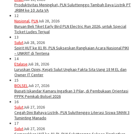
Produktivitas Meningkat, PLN Suluttenggo Tambah Daya Listrik PT
JRBM ke 10 Juta VA
12
Nasional
,
PLN
Juli 28, 2026
Buruan Beli Tiket Early Bird PLN Electric Run 2026, untuk Special
Ticket Ludes Terjual
13
Sulut
Juli 28, 2026
Spirit HUT ke 81 RI, PLN Sukseskan Rangkaian Acara Nasional PIKI
– UNKRIT di Tentena
14
Etalase
Juli 28, 2026
Luruskan Opini, Kejati Sulut Ungkap Fakta Sita Uang 18 M EL dan
Owner IT Center
15
BOLSEL
Juli 27, 2026
Bupati Iskandar Kamaru Ingatkan 3 Pilar, di Pembukaan Orientasi
PPPK Pemkab Bolsel 2026
16
Sulut
Juli 27, 2026
Cegah Dini Bahaya Listrik, PLN Suluttenggo Literasi Siswa SMAN 3
Tuminting Manado
17
Sulut
Juli 27, 2026