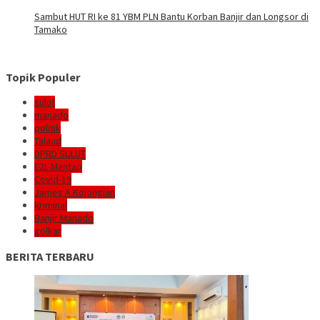
Sambut HUT RI ke 81 YBM PLN Bantu Korban Banjir dan Longsor di
Tamako
Topik Populer
sulut
manado
politik
Talaud
DPRD SULUT
E2L-Mantap
Covid-19
James A Kojongian
kriminal
Banjir Manado
golkar
BERITA TERBARU