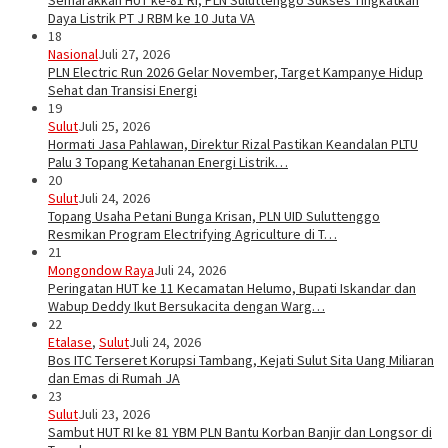
Semarakkan HUT ke-81 RI, PLN Suluttenggo Sukses Tingkatkan
Daya Listrik PT J RBM ke 10 Juta VA
18
Nasional
Juli 27, 2026
PLN Electric Run 2026 Gelar November, Target Kampanye Hidup
Sehat dan Transisi Energi
19
Sulut
Juli 25, 2026
Hormati Jasa Pahlawan, Direktur Rizal Pastikan Keandalan PLTU
Palu 3 Topang Ketahanan Energi Listrik…
20
Sulut
Juli 24, 2026
Topang Usaha Petani Bunga Krisan, PLN UID Suluttenggo
Resmikan Program Electrifying Agriculture di T…
21
Mongondow Raya
Juli 24, 2026
Peringatan HUT ke 11 Kecamatan Helumo, Bupati Iskandar dan
Wabup Deddy Ikut Bersukacita dengan Warg…
22
Etalase
,
Sulut
Juli 24, 2026
Bos ITC Terseret Korupsi Tambang, Kejati Sulut Sita Uang Miliaran
dan Emas di Rumah JA
23
Sulut
Juli 23, 2026
Sambut HUT RI ke 81 YBM PLN Bantu Korban Banjir dan Longsor di