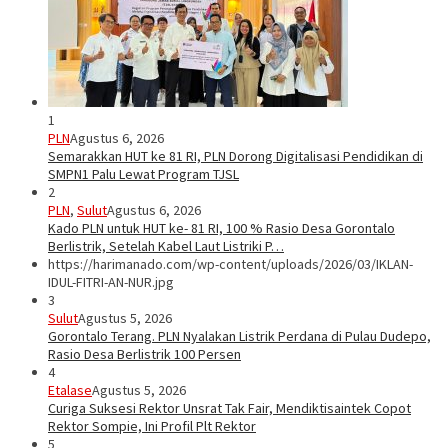
1
PLN
Agustus 6, 2026
Semarakkan HUT ke 81 RI, PLN Dorong Digitalisasi Pendidikan di
SMPN1 Palu Lewat Program TJSL
2
PLN
,
Sulut
Agustus 6, 2026
Kado PLN untuk HUT ke- 81 RI, 100 % Rasio Desa Gorontalo
Berlistrik, Setelah Kabel Laut Listriki P…
https://harimanado.com/wp-content/uploads/2026/03/IKLAN-
IDUL-FITRI-AN-NUR.jpg
3
Sulut
Agustus 5, 2026
Gorontalo Terang. PLN Nyalakan Listrik Perdana di Pulau Dudepo,
Rasio Desa Berlistrik 100 Persen
4
Etalase
Agustus 5, 2026
Curiga Suksesi Rektor Unsrat Tak Fair, Mendiktisaintek Copot
Rektor Sompie, Ini Profil Plt Rektor
5