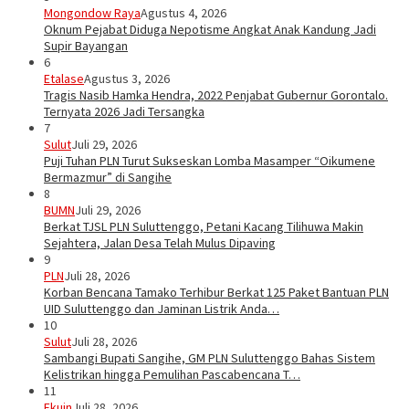
Mongondow Raya
Agustus 4, 2026
Oknum Pejabat Diduga Nepotisme Angkat Anak Kandung Jadi
Supir Bayangan
6
Etalase
Agustus 3, 2026
Tragis Nasib Hamka Hendra, 2022 Penjabat Gubernur Gorontalo.
Ternyata 2026 Jadi Tersangka
7
Sulut
Juli 29, 2026
Puji Tuhan PLN Turut Sukseskan Lomba Masamper “Oikumene
Bermazmur” di Sangihe
8
BUMN
Juli 29, 2026
Berkat TJSL PLN Suluttenggo, Petani Kacang Tilihuwa Makin
Sejahtera, Jalan Desa Telah Mulus Dipaving
9
PLN
Juli 28, 2026
Korban Bencana Tamako Terhibur Berkat 125 Paket Bantuan PLN
UID Suluttenggo dan Jaminan Listrik Anda…
10
Sulut
Juli 28, 2026
Sambangi Bupati Sangihe, GM PLN Suluttenggo Bahas Sistem
Kelistrikan hingga Pemulihan Pascabencana T…
11
Ekuin
Juli 28, 2026