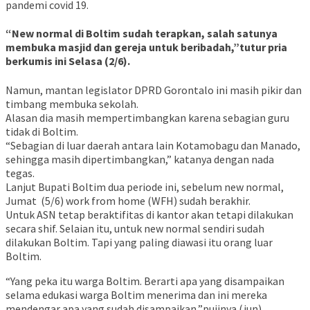
pandemi covid 19.
“New normal di Boltim sudah terapkan, salah satunya
membuka masjid dan gereja untuk beribadah,”tutur pria
berkumis ini Selasa (2/6).
Namun, mantan legislator DPRD Gorontalo ini masih pikir dan
timbang membuka sekolah.
Alasan dia masih mempertimbangkan karena sebagian guru
tidak di Boltim.
“Sebagian di luar daerah antara lain Kotamobagu dan Manado,
sehingga masih dipertimbangkan,” katanya dengan nada
tegas.
Lanjut Bupati Boltim dua periode ini, sebelum new normal,
Jumat (5/6) work from home (WFH) sudah berakhir.
Untuk ASN tetap beraktifitas di kantor akan tetapi dilakukan
secara shif. Selaian itu, untuk new normal sendiri sudah
dilakukan Boltim. Tapi yang paling diawasi itu orang luar
Boltim.
“Yang peka itu warga Boltim. Berarti apa yang disampaikan
selama edukasi warga Boltim menerima dan ini mereka
mendengar apa yang sudah disampaikan,”pujinya.(jun)