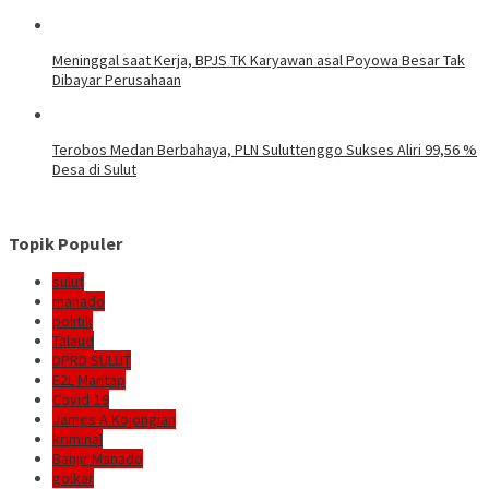
Meninggal saat Kerja, BPJS TK Karyawan asal Poyowa Besar Tak
Dibayar Perusahaan
Terobos Medan Berbahaya, PLN Suluttenggo Sukses Aliri 99,56 %
Desa di Sulut
Topik Populer
sulut
manado
politik
Talaud
DPRD SULUT
E2L-Mantap
Covid-19
James A Kojongian
kriminal
Banjir Manado
golkar