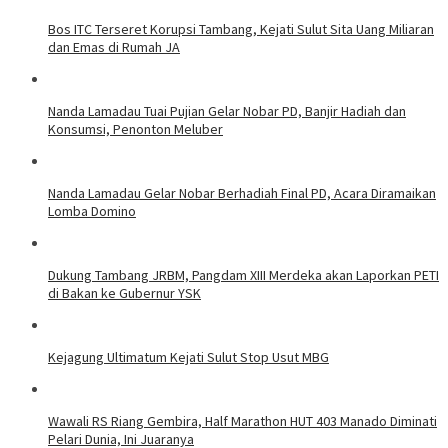
Bos ITC Terseret Korupsi Tambang, Kejati Sulut Sita Uang Miliaran
dan Emas di Rumah JA
Nanda Lamadau Tuai Pujian Gelar Nobar PD, Banjir Hadiah dan
Konsumsi, Penonton Meluber
Nanda Lamadau Gelar Nobar Berhadiah Final PD, Acara Diramaikan
Lomba Domino
Dukung Tambang JRBM, Pangdam XIII Merdeka akan Laporkan PETI
di Bakan ke Gubernur YSK
Kejagung Ultimatum Kejati Sulut Stop Usut MBG
Wawali RS Riang Gembira, Half Marathon HUT 403 Manado Diminati
Pelari Dunia, Ini Juaranya