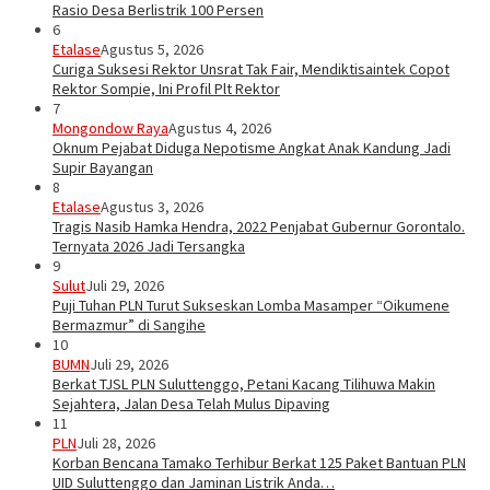
Rasio Desa Berlistrik 100 Persen
6
Etalase
Agustus 5, 2026
Curiga Suksesi Rektor Unsrat Tak Fair, Mendiktisaintek Copot
Rektor Sompie, Ini Profil Plt Rektor
7
Mongondow Raya
Agustus 4, 2026
Oknum Pejabat Diduga Nepotisme Angkat Anak Kandung Jadi
Supir Bayangan
8
Etalase
Agustus 3, 2026
Tragis Nasib Hamka Hendra, 2022 Penjabat Gubernur Gorontalo.
Ternyata 2026 Jadi Tersangka
9
Sulut
Juli 29, 2026
Puji Tuhan PLN Turut Sukseskan Lomba Masamper “Oikumene
Bermazmur” di Sangihe
10
BUMN
Juli 29, 2026
Berkat TJSL PLN Suluttenggo, Petani Kacang Tilihuwa Makin
Sejahtera, Jalan Desa Telah Mulus Dipaving
11
PLN
Juli 28, 2026
Korban Bencana Tamako Terhibur Berkat 125 Paket Bantuan PLN
UID Suluttenggo dan Jaminan Listrik Anda…