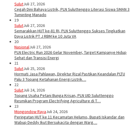
Sulut
Juli 27, 2026
Cegah Dini Bahaya Listrik, PLN Suluttenggo Literasi Siswa SMAN 3
Tuminting Manado
19
Sulut
Juli 27, 2026
Semarakkan HUT ke-81 RI, PLN Suluttenggo Sukses Tingkatkan
Daya Listrik PT J RBM ke 10 Juta VA
20
Nasional
Juli 27, 2026
PLN Electric Run 2026 Gelar November, Target Kampanye Hidup
Sehat dan Transisi Energi
21
Sulut
Juli 25, 2026
Hormati Jasa Pahlawan, Direktur Rizal Pastikan Keandalan PLTU
Palu 3 Topang Ketahanan Energi Listrik…
22
Sulut
Juli 24, 2026
Topang Usaha Petani Bunga Krisan, PLN UID Suluttenggo
Resmikan Program Electrifying Agriculture di T…
23
Mongondow Raya
Juli 24, 2026
Peringatan HUT ke 11 Kecamatan Helumo, Bupati Iskandar dan
Wabup Deddy Ikut Bersukacita dengan Warg…