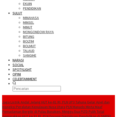
EKUIN
PENDIDIKAN
SULUT
MINAHASA
MINSEL
MINUT
MONGONDOW RAYA
BITUNG
BOLTIM
BOLMUT
TALAUD
SANGIHE
NARASI
SOCIAL
SPOTYLIGHT
OPINI
CELEBTAINMENT
BERITA TERBARU
Jaga Listrik Andal Jelang HUT ke-81 RI, PLN UP3 Tahuna Gelar Apel dan
Inspeksi Peralatan Kepulauan Nusa Utara
PLN Manado Minta Maaf
Pemadaman Bergilir di Pulau Bunaken, Minggu Dua PLTD Pulih Total
Semarakkan HUT ke 81 RI, PLN Dorong Digitalisasi Pendidikan di SMPN1