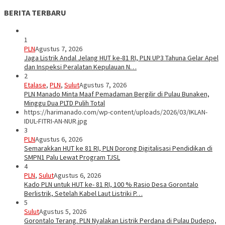
BERITA TERBARU
1
PLN
Agustus 7, 2026
Jaga Listrik Andal Jelang HUT ke-81 RI, PLN UP3 Tahuna Gelar Apel
dan Inspeksi Peralatan Kepulauan N…
2
Etalase
,
PLN
,
Sulut
Agustus 7, 2026
PLN Manado Minta Maaf Pemadaman Bergilir di Pulau Bunaken,
Minggu Dua PLTD Pulih Total
https://harimanado.com/wp-content/uploads/2026/03/IKLAN-
IDUL-FITRI-AN-NUR.jpg
3
PLN
Agustus 6, 2026
Semarakkan HUT ke 81 RI, PLN Dorong Digitalisasi Pendidikan di
SMPN1 Palu Lewat Program TJSL
4
PLN
,
Sulut
Agustus 6, 2026
Kado PLN untuk HUT ke- 81 RI, 100 % Rasio Desa Gorontalo
Berlistrik, Setelah Kabel Laut Listriki P…
5
Sulut
Agustus 5, 2026
Gorontalo Terang. PLN Nyalakan Listrik Perdana di Pulau Dudepo,