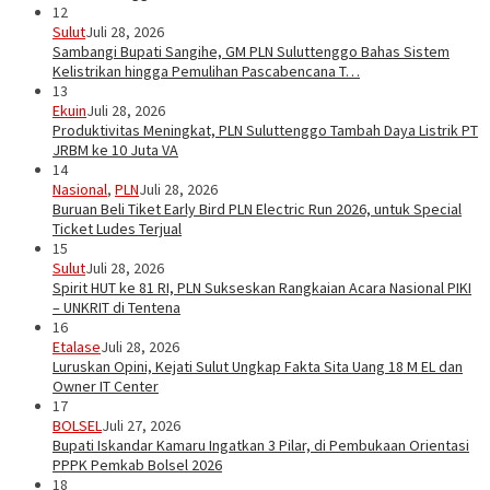
12
Sulut
Juli 28, 2026
Sambangi Bupati Sangihe, GM PLN Suluttenggo Bahas Sistem
Kelistrikan hingga Pemulihan Pascabencana T…
13
Ekuin
Juli 28, 2026
Produktivitas Meningkat, PLN Suluttenggo Tambah Daya Listrik PT
JRBM ke 10 Juta VA
14
Nasional
,
PLN
Juli 28, 2026
Buruan Beli Tiket Early Bird PLN Electric Run 2026, untuk Special
Ticket Ludes Terjual
15
Sulut
Juli 28, 2026
Spirit HUT ke 81 RI, PLN Sukseskan Rangkaian Acara Nasional PIKI
– UNKRIT di Tentena
16
Etalase
Juli 28, 2026
Luruskan Opini, Kejati Sulut Ungkap Fakta Sita Uang 18 M EL dan
Owner IT Center
17
BOLSEL
Juli 27, 2026
Bupati Iskandar Kamaru Ingatkan 3 Pilar, di Pembukaan Orientasi
PPPK Pemkab Bolsel 2026
18