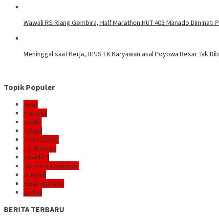
Wawali RS Riang Gembira, Half Marathon HUT 403 Manado Diminati Pel
Meninggal saat Kerja, BPJS TK Karyawan asal Poyowa Besar Tak Di
Topik Populer
sulut
manado
politik
Talaud
DPRD SULUT
E2L-Mantap
Covid-19
James A Kojongian
kriminal
Banjir Manado
golkar
BERITA TERBARU