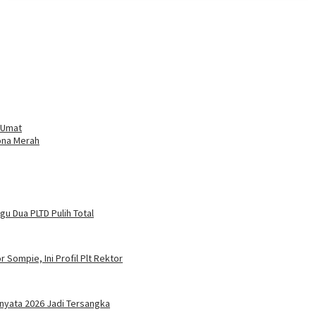
 Umat
ona Merah
u Dua PLTD Pulih Total
 Sompie, Ini Profil Plt Rektor
nyata 2026 Jadi Tersangka