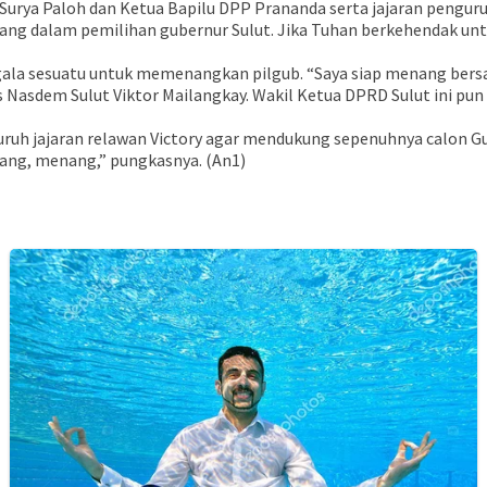
Surya Paloh dan Ketua Bapilu DPP Prananda serta jajaran pengu
nang dalam pemilihan gubernur Sulut. Jika Tuhan berkehendak u
gala sesuatu untuk memenangkan pilgub. “Saya siap menang bersa
is Nasdem Sulut Viktor Mailangkay. Wakil Ketua DPRD Sulut ini p
uruh jajaran relawan Victory agar mendukung sepenuhnya calon Gu
uang, menang,” pungkasnya. (An1)