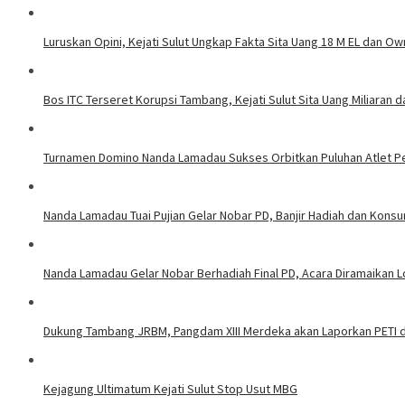
Luruskan Opini, Kejati Sulut Ungkap Fakta Sita Uang 18 M EL dan Ow
Bos ITC Terseret Korupsi Tambang, Kejati Sulut Sita Uang Miliaran 
Turnamen Domino Nanda Lamadau Sukses Orbitkan Puluhan Atlet Pe
Nanda Lamadau Tuai Pujian Gelar Nobar PD, Banjir Hadiah dan Kons
Nanda Lamadau Gelar Nobar Berhadiah Final PD, Acara Diramaikan
Dukung Tambang JRBM, Pangdam XIII Merdeka akan Laporkan PETI d
Kejagung Ultimatum Kejati Sulut Stop Usut MBG