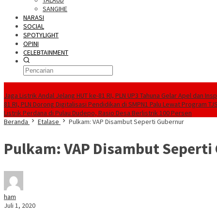
TALAUD
SANGIHE
NARASI
SOCIAL
SPOTYLIGHT
OPINI
CELEBTAINMENT
BERITA TERBARU
Jaga Listrik Andal Jelang HUT ke-81 RI, PLN UP3 Tahuna Gelar Apel dan In
81 RI, PLN Dorong Digitalisasi Pendidikan di SMPN1 Palu Lewat Program TJ
Listrik Perdana di Pulau Dudepo, Rasio Desa Berlistrik 100 Persen
Beranda
Etalase
Pulkam: VAP Disambut Seperti Gubernur
Pulkam: VAP Disambut Seperti
ham
Juli 1, 2020