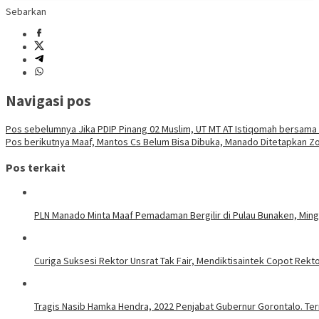
Sebarkan
Navigasi pos
Pos sebelumnya
Jika PDIP Pinang 02 Muslim, UT MT AT Istiqomah bersama
Pos berikutnya
Maaf, Mantos Cs Belum Bisa Dibuka, Manado Ditetapkan Z
Pos terkait
PLN Manado Minta Maaf Pemadaman Bergilir di Pulau Bunaken, Mingg
Curiga Suksesi Rektor Unsrat Tak Fair, Mendiktisaintek Copot Rektor
Tragis Nasib Hamka Hendra, 2022 Penjabat Gubernur Gorontalo. Ter