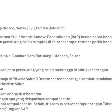
 Manado, Selasa (30/6) kemarin.(foto:ando)
bernur Sulut Vonnie Anneke Panambunan (VAP) benar-benar heboh 
n pendukung telah tumplek di selasar sampai tempat parkir band
iba di Bandara Sam Ratulangi, Manado, Selasa
lukan para pendukung yang telah menunggu di pintu kedatangan.
maju di Pilkada Sulut 9 Desember mendatang, disambut pendukun
 Nasdem Sulut.
ya.
kan doa syukur bersama.
an apa yang didapatinya sampai saat ini.
capai sampai saat ini. Sebab, itu semua berkat campur tangan Tuh
em,” ungkap VAP.