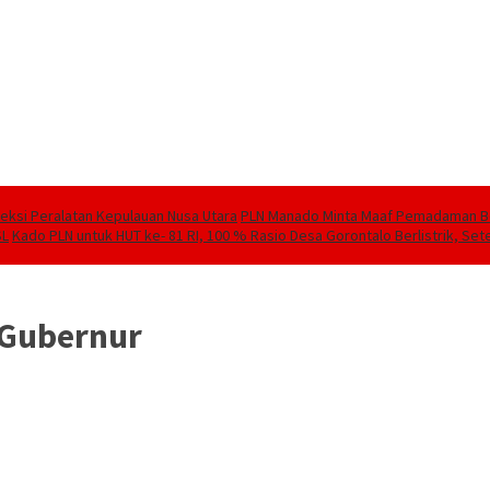
speksi Peralatan Kepulauan Nusa Utara
PLN Manado Minta Maaf Pemadaman Berg
SL
Kado PLN untuk HUT ke- 81 RI, 100 % Rasio Desa Gorontalo Berlistrik, Sete
 Gubernur