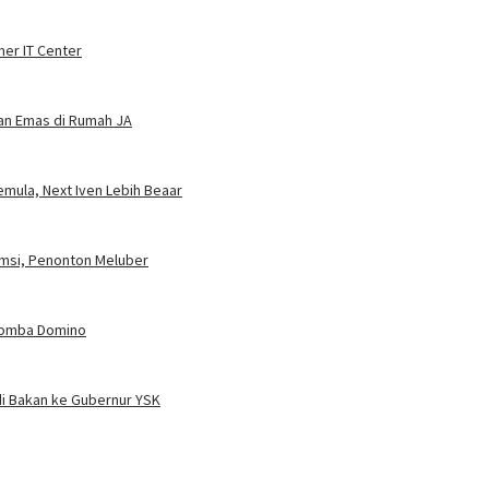
ner IT Center
dan Emas di Rumah JA
mula, Next Iven Lebih Beaar
umsi, Penonton Meluber
 Lomba Domino
i Bakan ke Gubernur YSK