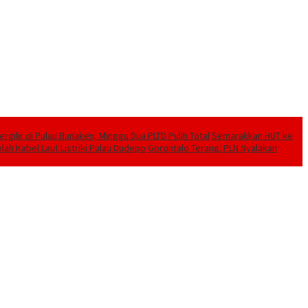
ilir di Pulau Bunaken, Minggu Dua PLTD Pulih Total
Semarakkan HUT ke
lah Kabel Laut Listriki Pulau Dudepo
Gorontalo Terang. PLN Nyalakan