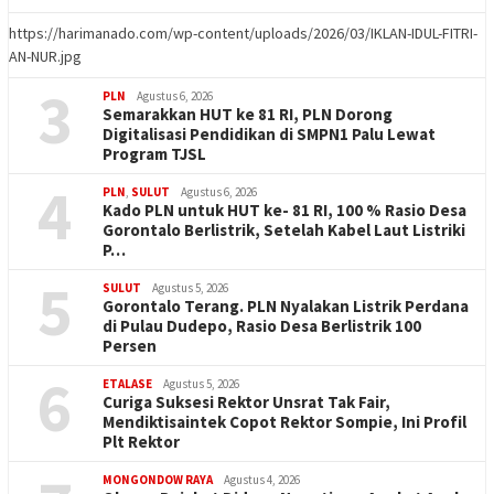
https://harimanado.com/wp-content/uploads/2026/03/IKLAN-IDUL-FITRI-
AN-NUR.jpg
3
PLN
Agustus 6, 2026
Semarakkan HUT ke 81 RI, PLN Dorong
Digitalisasi Pendidikan di SMPN1 Palu Lewat
Program TJSL
4
PLN
,
SULUT
Agustus 6, 2026
Kado PLN untuk HUT ke- 81 RI, 100 % Rasio Desa
Gorontalo Berlistrik, Setelah Kabel Laut Listriki
P…
5
SULUT
Agustus 5, 2026
Gorontalo Terang. PLN Nyalakan Listrik Perdana
di Pulau Dudepo, Rasio Desa Berlistrik 100
Persen
6
ETALASE
Agustus 5, 2026
Curiga Suksesi Rektor Unsrat Tak Fair,
Mendiktisaintek Copot Rektor Sompie, Ini Profil
Plt Rektor
MONGONDOW RAYA
Agustus 4, 2026