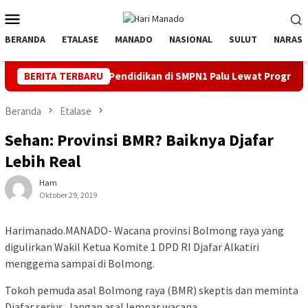
Loncat
Menu
ke
Mobile
konten
BERANDA
ETALASE
MANADO
NASIONAL
SULUT
NARASI
alisasi Pendidikan di SMPN1 Palu Lewat Program TJSL
BERITA TERBARU
Ka
Beranda
Etalase
Sehan: Provinsi BMR? Baiknya Djafar
Lebih Real
Ham
Oktober 29, 2019
Harimanado.MANADO- Wacana provinsi Bolmong raya yang
digulirkan Wakil Ketua Komite 1 DPD RI Djafar Alkatiri
menggema sampai di Bolmong.
Tokoh pemuda asal Bolmong raya (BMR) skeptis dan meminta
Djafar serius. Jangan asal lempar wacana.