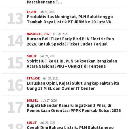
Pascabencana T…
13
EKUIN
Juli 28, 2026
Produktivitas Meningkat, PLN Suluttenggo
Tambah Daya Listrik PT JRBM ke 10 Juta VA
14
NASIONAL
,
PLN
Juli 28, 2026
Buruan Beli Tiket Early Bird PLN Electric Run
2026, untuk Special Ticket Ludes Terjual
15
SULUT
Juli 28, 2026
Spirit HUT ke 81 RI, PLN Sukseskan Rangkaian
Acara Nasional PIKI – UNKRIT di Tentena
16
ETALASE
Juli 28, 2026
Luruskan Opini, Kejati Sulut Ungkap Fakta Sita
Uang 18 M EL dan Owner IT Center
17
BOLSEL
Juli 27, 2026
Bupati Iskandar Kamaru Ingatkan 3 Pilar, di
Pembukaan Orientasi PPPK Pemkab Bolsel 2026
18
SULUT
Juli 27, 2026
Cegah Dini Bahaya Listrik, PLN Suluttenggo