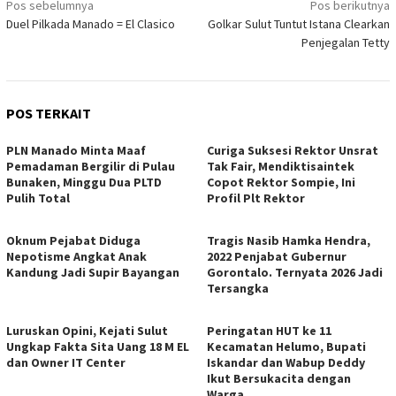
Navigasi
Pos sebelumnya
Pos berikutnya
Duel Pilkada Manado = El Clasico
Golkar Sulut Tuntut Istana Clearkan
pos
Penjegalan Tetty
POS TERKAIT
PLN Manado Minta Maaf
Curiga Suksesi Rektor Unsrat
Pemadaman Bergilir di Pulau
Tak Fair, Mendiktisaintek
Bunaken, Minggu Dua PLTD
Copot Rektor Sompie, Ini
Pulih Total
Profil Plt Rektor
Oknum Pejabat Diduga
Tragis Nasib Hamka Hendra,
Nepotisme Angkat Anak
2022 Penjabat Gubernur
Kandung Jadi Supir Bayangan
Gorontalo. Ternyata 2026 Jadi
Tersangka
Luruskan Opini, Kejati Sulut
Peringatan HUT ke 11
Ungkap Fakta Sita Uang 18 M EL
Kecamatan Helumo, Bupati
dan Owner IT Center
Iskandar dan Wabup Deddy
Ikut Bersukacita dengan
Warga