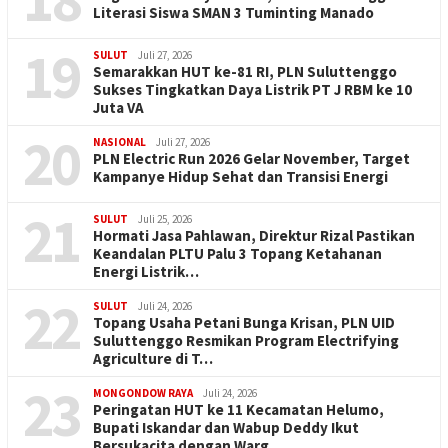
Literasi Siswa SMAN 3 Tuminting Manado
19
SULUT
Juli 27, 2026
Semarakkan HUT ke-81 RI, PLN Suluttenggo
Sukses Tingkatkan Daya Listrik PT J RBM ke 10
Juta VA
20
NASIONAL
Juli 27, 2026
PLN Electric Run 2026 Gelar November, Target
Kampanye Hidup Sehat dan Transisi Energi
21
SULUT
Juli 25, 2026
Hormati Jasa Pahlawan, Direktur Rizal Pastikan
Keandalan PLTU Palu 3 Topang Ketahanan
Energi Listrik…
22
SULUT
Juli 24, 2026
Topang Usaha Petani Bunga Krisan, PLN UID
Suluttenggo Resmikan Program Electrifying
Agriculture di T…
23
MONGONDOW RAYA
Juli 24, 2026
Peringatan HUT ke 11 Kecamatan Helumo,
Bupati Iskandar dan Wabup Deddy Ikut
Bersukacita dengan Warg…