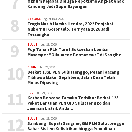
7
Oknum Pejabat Diduga Nepotisme Angkat Anak
Kandung Jadi Supir Bayangan
8
ETALASE
Agustus 3, 2026
Tragis Nasib Hamka Hendra, 2022 Penjabat
Gubernur Gorontalo. Ternyata 2026 Jadi
Tersangka
9
SULUT
Juli 29, 2026
Puji Tuhan PLN Turut Sukseskan Lomba
Masamper “Oikumene Bermazmur” di Sangihe
10
BUMN
Juli 29, 2026
Berkat TJSL PLN Suluttenggo, Petani Kacang
Tilihuwa Makin Sejahtera, Jalan Desa Telah
Mulus Dipaving
11
PLN
Juli 28, 2026
Korban Bencana Tamako Terhibur Berkat 125
Paket Bantuan PLN UID Suluttenggo dan
Jaminan Listrik Anda…
12
SULUT
Juli 28, 2026
Sambangi Bupati Sangihe, GM PLN Suluttenggo
Bahas Sistem Kelistrikan hingga Pemulihan