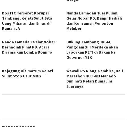
Bos ITC Terseret Korupsi
Nanda Lamadau Tuai Pujian
Tambang, Kejati Sulut Sita
Gelar Nobar PD, Banjir Hadiah
Uang Miliaran dan Emas di
dan Konsumsi, Penonton
Rumah JA
Meluber
Nanda Lamadau Gelar Nobar
Dukung Tambang JRBM,
Berhadiah Final PD, Acara
Pangdam XIII Merdeka akan
Diramaikan Lomba Domino
Laporkan PETI di Bakan ke
Gubernur YSK
Kejagung Ultimatum Kejati
Wawali RS Riang Gembira, Half
Sulut Stop Usut MBG
Marathon HUT 403 Manado
Diminati Pelari Dunia, Ini
Juaranya