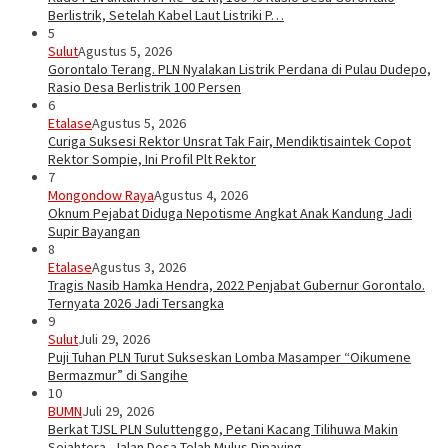
Berlistrik, Setelah Kabel Laut Listriki P…
5
Sulut
Agustus 5, 2026
Gorontalo Terang. PLN Nyalakan Listrik Perdana di Pulau Dudepo,
Rasio Desa Berlistrik 100 Persen
6
Etalase
Agustus 5, 2026
Curiga Suksesi Rektor Unsrat Tak Fair, Mendiktisaintek Copot
Rektor Sompie, Ini Profil Plt Rektor
7
Mongondow Raya
Agustus 4, 2026
Oknum Pejabat Diduga Nepotisme Angkat Anak Kandung Jadi
Supir Bayangan
8
Etalase
Agustus 3, 2026
Tragis Nasib Hamka Hendra, 2022 Penjabat Gubernur Gorontalo.
Ternyata 2026 Jadi Tersangka
9
Sulut
Juli 29, 2026
Puji Tuhan PLN Turut Sukseskan Lomba Masamper “Oikumene
Bermazmur” di Sangihe
10
BUMN
Juli 29, 2026
Berkat TJSL PLN Suluttenggo, Petani Kacang Tilihuwa Makin
Sejahtera, Jalan Desa Telah Mulus Dipaving