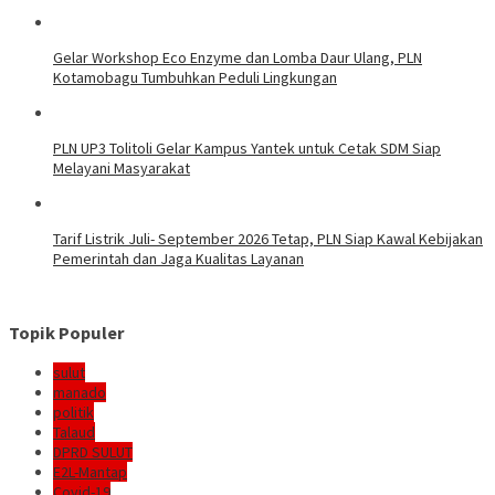
Gelar Workshop Eco Enzyme dan Lomba Daur Ulang, PLN
Kotamobagu Tumbuhkan Peduli Lingkungan
PLN UP3 Tolitoli Gelar Kampus Yantek untuk Cetak SDM Siap
Melayani Masyarakat
Tarif Listrik Juli- September 2026 Tetap, PLN Siap Kawal Kebijakan
Pemerintah dan Jaga Kualitas Layanan
Topik Populer
sulut
manado
politik
Talaud
DPRD SULUT
E2L-Mantap
Covid-19