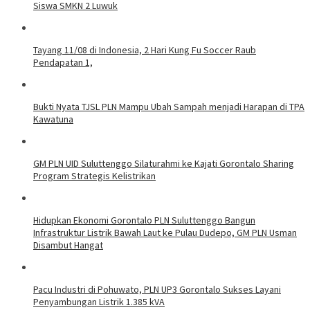
Siswa SMKN 2 Luwuk
Tayang 11/08 di Indonesia, 2 Hari Kung Fu Soccer Raub
Pendapatan 1,
Bukti Nyata TJSL PLN Mampu Ubah Sampah menjadi Harapan di TPA
Kawatuna
GM PLN UID Suluttenggo Silaturahmi ke Kajati Gorontalo Sharing
Program Strategis Kelistrikan
Hidupkan Ekonomi Gorontalo PLN Suluttenggo Bangun
Infrastruktur Listrik Bawah Laut ke Pulau Dudepo, GM PLN Usman
Disambut Hangat
Pacu Industri di Pohuwato, PLN UP3 Gorontalo Sukses Layani
Penyambungan Listrik 1.385 kVA