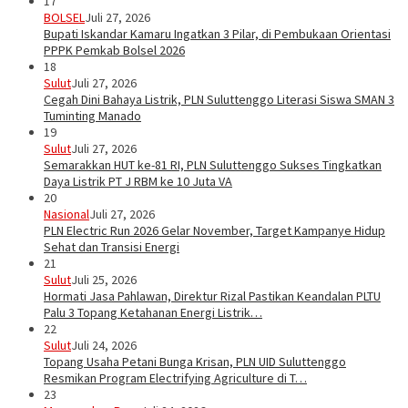
17
BOLSEL
Juli 27, 2026
Bupati Iskandar Kamaru Ingatkan 3 Pilar, di Pembukaan Orientasi
PPPK Pemkab Bolsel 2026
18
Sulut
Juli 27, 2026
Cegah Dini Bahaya Listrik, PLN Suluttenggo Literasi Siswa SMAN 3
Tuminting Manado
19
Sulut
Juli 27, 2026
Semarakkan HUT ke-81 RI, PLN Suluttenggo Sukses Tingkatkan
Daya Listrik PT J RBM ke 10 Juta VA
20
Nasional
Juli 27, 2026
PLN Electric Run 2026 Gelar November, Target Kampanye Hidup
Sehat dan Transisi Energi
21
Sulut
Juli 25, 2026
Hormati Jasa Pahlawan, Direktur Rizal Pastikan Keandalan PLTU
Palu 3 Topang Ketahanan Energi Listrik…
22
Sulut
Juli 24, 2026
Topang Usaha Petani Bunga Krisan, PLN UID Suluttenggo
Resmikan Program Electrifying Agriculture di T…
23