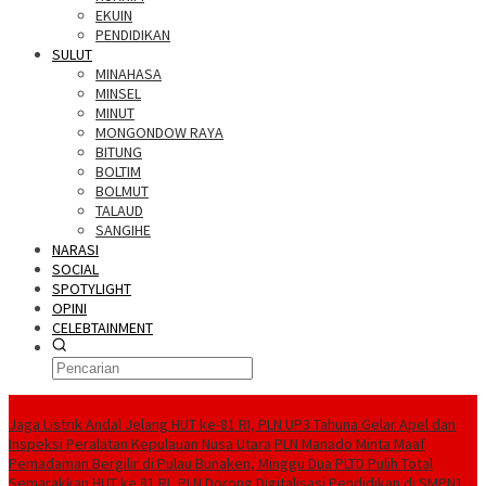
EKUIN
PENDIDIKAN
SULUT
MINAHASA
MINSEL
MINUT
MONGONDOW RAYA
BITUNG
BOLTIM
BOLMUT
TALAUD
SANGIHE
NARASI
SOCIAL
SPOTYLIGHT
OPINI
CELEBTAINMENT
BERITA TERBARU
Jaga Listrik Andal Jelang HUT ke-81 RI, PLN UP3 Tahuna Gelar Apel dan
Inspeksi Peralatan Kepulauan Nusa Utara
PLN Manado Minta Maaf
Pemadaman Bergilir di Pulau Bunaken, Minggu Dua PLTD Pulih Total
Semarakkan HUT ke 81 RI, PLN Dorong Digitalisasi Pendidikan di SMPN1