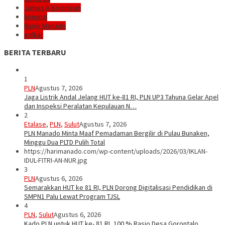
James A Kojongian
kriminal
Banjir Manado
golkar
BERITA TERBARU
1
PLN
Agustus 7, 2026
Jaga Listrik Andal Jelang HUT ke-81 RI, PLN UP3 Tahuna Gelar Apel
dan Inspeksi Peralatan Kepulauan N…
2
Etalase
,
PLN
,
Sulut
Agustus 7, 2026
PLN Manado Minta Maaf Pemadaman Bergilir di Pulau Bunaken,
Minggu Dua PLTD Pulih Total
https://harimanado.com/wp-content/uploads/2026/03/IKLAN-
IDUL-FITRI-AN-NUR.jpg
3
PLN
Agustus 6, 2026
Semarakkan HUT ke 81 RI, PLN Dorong Digitalisasi Pendidikan di
SMPN1 Palu Lewat Program TJSL
4
PLN
,
Sulut
Agustus 6, 2026
Kado PLN untuk HUT ke- 81 RI, 100 % Rasio Desa Gorontalo