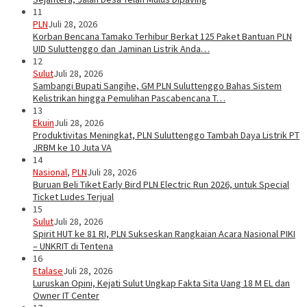
11
PLN
Juli 28, 2026
Korban Bencana Tamako Terhibur Berkat 125 Paket Bantuan PLN
UID Suluttenggo dan Jaminan Listrik Anda…
12
Sulut
Juli 28, 2026
Sambangi Bupati Sangihe, GM PLN Suluttenggo Bahas Sistem
Kelistrikan hingga Pemulihan Pascabencana T…
13
Ekuin
Juli 28, 2026
Produktivitas Meningkat, PLN Suluttenggo Tambah Daya Listrik PT
JRBM ke 10 Juta VA
14
Nasional
,
PLN
Juli 28, 2026
Buruan Beli Tiket Early Bird PLN Electric Run 2026, untuk Special
Ticket Ludes Terjual
15
Sulut
Juli 28, 2026
Spirit HUT ke 81 RI, PLN Sukseskan Rangkaian Acara Nasional PIKI
– UNKRIT di Tentena
16
Etalase
Juli 28, 2026
Luruskan Opini, Kejati Sulut Ungkap Fakta Sita Uang 18 M EL dan
Owner IT Center