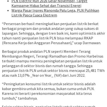
PLN Electric Run 2026 Gelar November, Target
Kampanye Hidup Sehat dan Transisi Energi
Warga Pasar Inpres Manonda Palu Lega, PLN Pulihkan
Listrik Pasca Cuaca Ekstrem
“Perseroan berhasil meningkatkan penjualan listrik berkat
berbagai program dan produk andalan yang cukup sukses di
lapangan. Sehingga, dengan tren baik ini, kami optimistis akhir
tahun nanti penjualan listrik PLN bisa melampaui RKAP
(Rencana Kerja dan Anggaran Perusahaan),” ucap Darmawan.
Berbagai produk andalan PLN seperti Memberi Terang
Membangun Negeri, Terangi Ramadhan dan Promo Harbelnas
terbukti mampu memicu peningkatan penjualan listrik untuk
pelanggan di sektor bisnis dan rumah tangga. Sehingga
penjualan listrik PLN untuk sektor bisnis mencapai 25,481 TWh
atau naik 13,07% _Year on Year_ (YoY) dari Juni 2022.
“Peningkatan konsumsi listrik untuk sektor bisnis adalah
kabar gembira untuk kita semua, bukan cuma untuk PLN.
Karena ini berarti perekonomian masyarakat kita terus
tumbuh,” tambahnya.
Selain sektor bisnis, penjualan listrik untuk sektor rumah