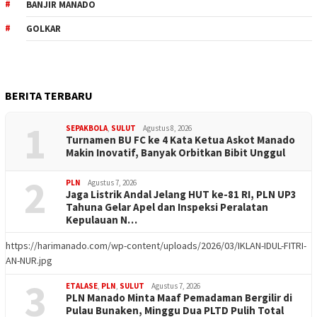
BANJIR MANADO
GOLKAR
BERITA TERBARU
1
SEPAKBOLA
,
SULUT
Agustus 8, 2026
Turnamen BU FC ke 4 Kata Ketua Askot Manado
Makin Inovatif, Banyak Orbitkan Bibit Unggul
2
PLN
Agustus 7, 2026
Jaga Listrik Andal Jelang HUT ke-81 RI, PLN UP3
Tahuna Gelar Apel dan Inspeksi Peralatan
Kepulauan N…
https://harimanado.com/wp-content/uploads/2026/03/IKLAN-IDUL-FITRI-
AN-NUR.jpg
3
ETALASE
,
PLN
,
SULUT
Agustus 7, 2026
PLN Manado Minta Maaf Pemadaman Bergilir di
Pulau Bunaken, Minggu Dua PLTD Pulih Total