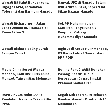
Wawali RS Salut Bukber yang
Banyak UPZ di Manado Belum
Digagas APM, Cerminkan
Ikut Aturan UU 23, Seperti Ini
Toleransi dan Harmoni Manado
Sikap Baznas Manado
Wawali Richard Ingin Jalan
Sek PP Muhammadiyah
Sehat Alumni HMI Manado di
Saksikan Pengukuhan 9
Reuni Akbar 3
Pimpinan Cabang
Muhammadiyah Manado
Wawali Richard Roling Lurah
Ingin Jadi Ketua PDIP Manado,
Sampai Camat
RS Harus Lolos 2 Syarat dari
DPP PDIP
Media China Survei Wisata
Rolling Part 2, AARS Bongkar
Manado, Kalu Oke Turis China,
Pasang 7 Kadis, Dinilai
Mongol, Taiwan Siap Meluncur
Berprestasi Camat Singkil
Promosi Kadisnaker
RAPBDP 2025 Mulus, AARS –
Cegah Kebakaran, 40 Relawan
Pimdekot Manado Teken KUA-
Damkar Manado Disebar di 10
PPAS
Kecamatan