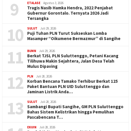
9
ETALASE
Agustus 3, 2026
Tragis Nasib Hamka Hendra, 2022 Penjabat
Gubernur Gorontalo. Ternyata 2026 Jadi
Tersangka
10
SULUT
Juli 29, 2026
Puji Tuhan PLN Turut Sukseskan Lomba
Masamper “Oikumene Bermazmur” di Sangihe
11
BUMN
Juli 29, 2026
Berkat TJSL PLN Suluttenggo, Petani Kacang
Tilihuwa Makin Sejahtera, Jalan Desa Telah
Mulus Dipaving
12
PLN
Juli 28, 2026
Korban Bencana Tamako Terhibur Berkat 125
Paket Bantuan PLN UID Suluttenggo dan
Jaminan Listrik Anda…
13
SULUT
Juli 28, 2026
Sambangi Bupati Sangihe, GM PLN Suluttenggo
Bahas Sistem Kelistrikan hingga Pemulihan
Pascabencana T…
EKUIN
Juli 28, 2026