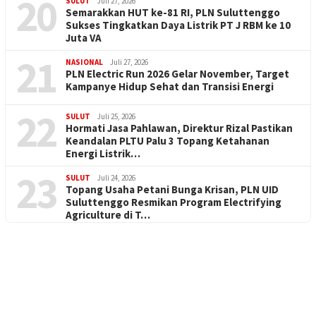
20
SULUT
Juli 27, 2026
Semarakkan HUT ke-81 RI, PLN Suluttenggo
Sukses Tingkatkan Daya Listrik PT J RBM ke 10
Juta VA
21
NASIONAL
Juli 27, 2026
PLN Electric Run 2026 Gelar November, Target
Kampanye Hidup Sehat dan Transisi Energi
22
SULUT
Juli 25, 2026
Hormati Jasa Pahlawan, Direktur Rizal Pastikan
Keandalan PLTU Palu 3 Topang Ketahanan
Energi Listrik…
23
SULUT
Juli 24, 2026
Topang Usaha Petani Bunga Krisan, PLN UID
Suluttenggo Resmikan Program Electrifying
Agriculture di T…