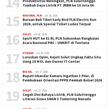
14
Produktivitas Meningkat, PLN Suluttenggo
Tambah Daya Listrik PT JRBM ke 10 Juta VA
15
NASIONAL
,
PLN
Juli 28, 2026
Buruan Beli Tiket Early Bird PLN Electric Run
2026, untuk Special Ticket Ludes Terjual
16
SULUT
Juli 28, 2026
Spirit HUT ke 81 RI, PLN Sukseskan Rangkaian
Acara Nasional PIKI – UNKRIT di Tentena
17
ETALASE
Juli 28, 2026
Luruskan Opini, Kejati Sulut Ungkap Fakta Sita
Uang 18 M EL dan Owner IT Center
18
BOLSEL
Juli 27, 2026
Bupati Iskandar Kamaru Ingatkan 3 Pilar, di
Pembukaan Orientasi PPPK Pemkab Bolsel 2026
19
SULUT
Juli 27, 2026
Cegah Dini Bahaya Listrik, PLN Suluttenggo
Literasi Siswa SMAN 3 Tuminting Manado