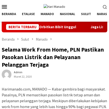
Loncat
Menu
ke
Mobile
konten
BERANDA
ETALASE
MANADO
NASIONAL
SULUT
NARASI
 Banyak Orbitkan Bibit Unggul
BERITA TERBARU
Jaga Listrik Andal Jelang
Beranda
Sulut
Manado
Selama Work From Home, PLN Pastikan
Pasokan Listrik dan Pelayanan
Pelanggan Terjaga
Admin
Maret 22, 2020
Harimanado.com, MANADO — Kabar gembira bagi masyarakat.
Pasalnya, PLN memastikan pasokan listrik tetap aman dan
pelayanan pelanggan terjaga. Meskipun diberlakukan kebijakan
work from home yang lebih luas hingga 90% bagi pegawai PLN.