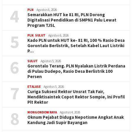
4
PLN
Agustus 6, 2026
Semarakkan HUT ke 81 RI, PLN Dorong
Digitalisasi Pendidikan di SMPN1 Palu Lewat
Program TJSL
5
PLN
,
SULUT
Agustus 6, 2026
Kado PLN untuk HUT ke- 81 RI, 100 % Rasio Desa
Gorontalo Berlistrik, Setelah Kabel Laut Listriki
P…
6
SULUT
Agustus 5, 2026
Gorontalo Terang. PLN Nyalakan Listrik Perdana
di Pulau Dudepo, Rasio Desa Berlistrik 100
Persen
7
ETALASE
Agustus 5, 2026
Curiga Suksesi Rektor Unsrat Tak Fair,
Mendiktisaintek Copot Rektor Sompie, Ini Profil
Plt Rektor
8
MONGONDOW RAYA
Agustus 4, 2026
Oknum Pejabat Diduga Nepotisme Angkat Anak
Kandung Jadi Supir Bayangan