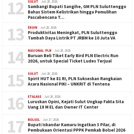
12
SULUT
Juli 28, 2026
Sambangi Bupati Sangihe, GM PLN Suluttenggo
Bahas Sistem Kelistrikan hingga Pemulihan
Pascabencana T…
13
EKUIN
Juli 28, 2026
Produktivitas Meningkat, PLN Suluttenggo
Tambah Daya Listrik PT JRBM ke 10 Juta VA
14
NASIONAL
,
PLN
Juli 28, 2026
Buruan Beli Tiket Early Bird PLN Electric Run
2026, untuk Special Ticket Ludes Terjual
15
SULUT
Juli 28, 2026
Spirit HUT ke 81 RI, PLN Sukseskan Rangkaian
Acara Nasional PIKI – UNKRIT di Tentena
16
ETALASE
Juli 28, 2026
Luruskan Opini, Kejati Sulut Ungkap Fakta Sita
Uang 18 M EL dan Owner IT Center
17
BOLSEL
Juli 27, 2026
Bupati Iskandar Kamaru Ingatkan 3 Pilar, di
Pembukaan Orientasi PPPK Pemkab Bolsel 2026