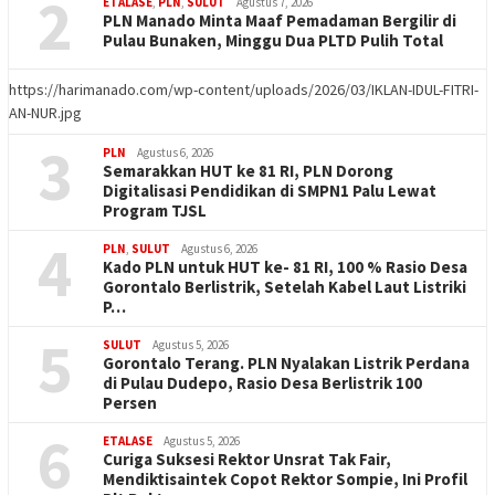
2
ETALASE
,
PLN
,
SULUT
Agustus 7, 2026
PLN Manado Minta Maaf Pemadaman Bergilir di
Pulau Bunaken, Minggu Dua PLTD Pulih Total
https://harimanado.com/wp-content/uploads/2026/03/IKLAN-IDUL-FITRI-
AN-NUR.jpg
3
PLN
Agustus 6, 2026
Semarakkan HUT ke 81 RI, PLN Dorong
Digitalisasi Pendidikan di SMPN1 Palu Lewat
Program TJSL
4
PLN
,
SULUT
Agustus 6, 2026
Kado PLN untuk HUT ke- 81 RI, 100 % Rasio Desa
Gorontalo Berlistrik, Setelah Kabel Laut Listriki
P…
5
SULUT
Agustus 5, 2026
Gorontalo Terang. PLN Nyalakan Listrik Perdana
di Pulau Dudepo, Rasio Desa Berlistrik 100
Persen
6
ETALASE
Agustus 5, 2026
Curiga Suksesi Rektor Unsrat Tak Fair,
Mendiktisaintek Copot Rektor Sompie, Ini Profil