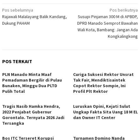
Navigasi
Pos sebelumnya
Pos berikutnya
Rajawali Malalayang Balik Kandang,
Susupi Pinjaman 300 M di APBDP,
pos
Dukung PAHAM
DPRD Manado Semprot Bawahan
Wali Kota, Bambang: Jangan Ada
Kongkalingkong
POS TERKAIT
PLN Manado Minta Maaf
Curiga Suksesi Rektor Unsrat
Pemadaman Bergilir di Pulau
Tak Fair, Mendiktisaintek
Bunaken, Minggu Dua PLTD
Copot Rektor Sompie, Ini
Pulih Total
Profil Plt Rektor
Tragis Nasib Hamka Hendra,
Luruskan Opini, Kejati Sulut
2022 Penjabat Gubernur
Ungkap Fakta Sita Uang 18 M EL
Gorontalo. Ternyata 2026 Jadi
dan Owner IT Center
Tersangka
Bos ITC Terseret Korupsi
Turnamen Domino Nanda