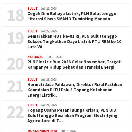
18
SULUT
Juli 27, 2026
Cegah Dini Bahaya Listrik, PLN Suluttenggo
Literasi Siswa SMAN 3 Tuminting Manado
19
SULUT
Juli 27, 2026
Semarakkan HUT ke-81 RI, PLN Suluttenggo
Sukses Tingkatkan Daya Listrik PT J RBM ke 10
Juta VA
20
NASIONAL
Juli 27, 2026
PLN Electric Run 2026 Gelar November, Target
Kampanye Hidup Sehat dan Transisi Energi
21
SULUT
Juli 25, 2026
Hormati Jasa Pahlawan, Direktur Rizal Pastikan
Keandalan PLTU Palu 3 Topang Ketahanan
Energi Listrik…
22
SULUT
Juli 24, 2026
Topang Usaha Petani Bunga Krisan, PLN UID
Suluttenggo Resmikan Program Electrifying
Agriculture di T…
MONGONDOW RAYA
Juli 24, 2026