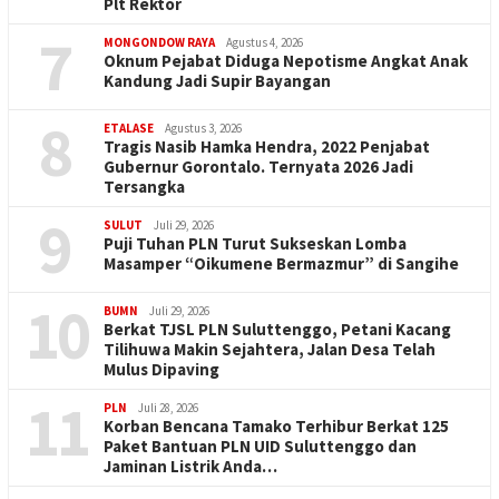
Plt Rektor
7
MONGONDOW RAYA
Agustus 4, 2026
Oknum Pejabat Diduga Nepotisme Angkat Anak
Kandung Jadi Supir Bayangan
8
ETALASE
Agustus 3, 2026
Tragis Nasib Hamka Hendra, 2022 Penjabat
Gubernur Gorontalo. Ternyata 2026 Jadi
Tersangka
9
SULUT
Juli 29, 2026
Puji Tuhan PLN Turut Sukseskan Lomba
Masamper “Oikumene Bermazmur” di Sangihe
10
BUMN
Juli 29, 2026
Berkat TJSL PLN Suluttenggo, Petani Kacang
Tilihuwa Makin Sejahtera, Jalan Desa Telah
Mulus Dipaving
11
PLN
Juli 28, 2026
Korban Bencana Tamako Terhibur Berkat 125
Paket Bantuan PLN UID Suluttenggo dan
Jaminan Listrik Anda…