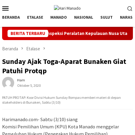
Loncat
Menu
ke
Mobile
konten
BERANDA
ETALASE
MANADO
NASIONAL
SULUT
NARASI
pel dan Inspeksi Peralatan Kepulauan Nusa Utara
BERITA TERBARU
PLN Mana
Beranda
Etalase
Sunday Ajak Toga-Aparat Bunaken Giat
Patuhi Protqp
Ham
Oktober 5, 2020
PATUH PROTAP: Koor Divisi Hukum Sunday Rompas memberi materi di depan
stakeholders di Bunaken, Sabtu (3/10)
Harimanado.com- Sabtu (3/10) siang
Komisi Pemilihan Umum (KPU) Kota Manado menggelar
Penyuluhan Hukum (Penegakan Hukum Pemilihan).