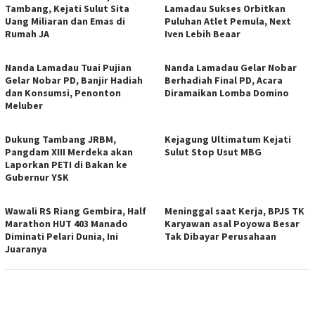
Tambang, Kejati Sulut Sita
Lamadau Sukses Orbitkan
Uang Miliaran dan Emas di
Puluhan Atlet Pemula, Next
Rumah JA
Iven Lebih Beaar
Nanda Lamadau Tuai Pujian
Nanda Lamadau Gelar Nobar
Gelar Nobar PD, Banjir Hadiah
Berhadiah Final PD, Acara
dan Konsumsi, Penonton
Diramaikan Lomba Domino
Meluber
Dukung Tambang JRBM,
Kejagung Ultimatum Kejati
Pangdam XIII Merdeka akan
Sulut Stop Usut MBG
Laporkan PETI di Bakan ke
Gubernur YSK
Wawali RS Riang Gembira, Half
Meninggal saat Kerja, BPJS TK
Marathon HUT 403 Manado
Karyawan asal Poyowa Besar
Diminati Pelari Dunia, Ini
Tak Dibayar Perusahaan
Juaranya