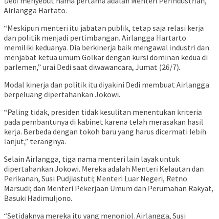
Dedi menyebut nama pertama adalah Menteri Perindustrian,
Airlangga Hartato.
“Meskipun menteri itu jabatan publik, tetap saja relasi kerja
dan politik menjadi pertimbangan. Airlangga Hartarto
memiliki keduanya. Dia berkinerja baik mengawal industri dan
menjabat ketua umum Golkar dengan kursi dominan kedua di
parlemen,” urai Dedi saat diwawancara, Jumat (26/7).
Modal kinerja dan politik itu diyakini Dedi membuat Airlangga
berpeluang dipertahankan Jokowi.
“Paling tidak, presiden tidak kesulitan menentukan kriteria
pada pembantunya di kabinet karena telah merasakan hasil
kerja. Berbeda dengan tokoh baru yang harus dicermati lebih
lanjut,” terangnya.
Selain Airlangga, tiga nama menteri lain layak untuk
dipertahankan Jokowi. Mereka adalah Menteri Kelautan dan
Perikanan, Susi Pudjiastuti; Menteri Luar Negeri, Retno
Marsudi; dan Menteri Pekerjaan Umum dan Perumahan Rakyat,
Basuki Hadimuljono.
“Setidaknya mereka itu yang menonjol. Airlangga, Susi