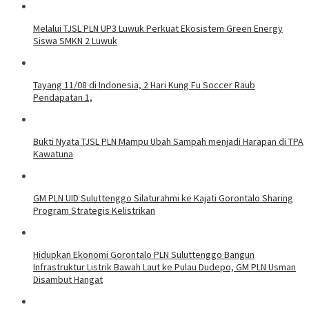
Melalui TJSL PLN UP3 Luwuk Perkuat Ekosistem Green Energy
Siswa SMKN 2 Luwuk
Tayang 11/08 di Indonesia, 2 Hari Kung Fu Soccer Raub
Pendapatan 1,
Bukti Nyata TJSL PLN Mampu Ubah Sampah menjadi Harapan di TPA
Kawatuna
GM PLN UID Suluttenggo Silaturahmi ke Kajati Gorontalo Sharing
Program Strategis Kelistrikan
Hidupkan Ekonomi Gorontalo PLN Suluttenggo Bangun
Infrastruktur Listrik Bawah Laut ke Pulau Dudepo, GM PLN Usman
Disambut Hangat