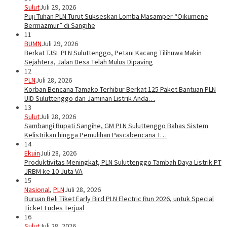
Sulut
Juli 29, 2026
Puji Tuhan PLN Turut Sukseskan Lomba Masamper “Oikumene
Bermazmur” di Sangihe
11
BUMN
Juli 29, 2026
Berkat TJSL PLN Suluttenggo, Petani Kacang Tilihuwa Makin
Sejahtera, Jalan Desa Telah Mulus Dipaving
12
PLN
Juli 28, 2026
Korban Bencana Tamako Terhibur Berkat 125 Paket Bantuan PLN
UID Suluttenggo dan Jaminan Listrik Anda…
13
Sulut
Juli 28, 2026
Sambangi Bupati Sangihe, GM PLN Suluttenggo Bahas Sistem
Kelistrikan hingga Pemulihan Pascabencana T…
14
Ekuin
Juli 28, 2026
Produktivitas Meningkat, PLN Suluttenggo Tambah Daya Listrik PT
JRBM ke 10 Juta VA
15
Nasional
,
PLN
Juli 28, 2026
Buruan Beli Tiket Early Bird PLN Electric Run 2026, untuk Special
Ticket Ludes Terjual
16
Sulut
Juli 28, 2026