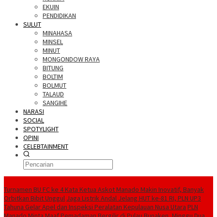
EKUIN
PENDIDIKAN
SULUT
MINAHASA
MINSEL
MINUT
MONGONDOW RAYA
BITUNG
BOLTIM
BOLMUT
TALAUD
SANGIHE
NARASI
SOCIAL
SPOTYLIGHT
OPINI
CELEBTAINMENT
BERITA TERBARU
Turnamen BU FC ke 4 Kata Ketua Askot Manado Makin Inovatif, Banyak
Orbitkan Bibit Unggul
Jaga Listrik Andal Jelang HUT ke-81 RI, PLN UP3
Tahuna Gelar Apel dan Inspeksi Peralatan Kepulauan Nusa Utara
PLN
Manado Minta Maaf Pemadaman Bergilir di Pulau Bunaken, Minggu Dua