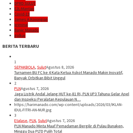
DPRD SULUT
E2L-Mantap
Covid-19
James A Kojongian
kriminal
Banjir Manado
golkar
BERITA TERBARU
1
SEPAKBOLA
,
Sulut
Agustus 8, 2026
Turnamen BU FC ke 4 Kata Ketua Askot Manado Makin Inovatif,
Banyak Orbitkan Bibit Unggul
2
PLN
Agustus 7, 2026
Jaga Listrik Andal Jelang HUT ke-81 RI, PLN UP3 Tahuna Gelar Apel
dan Inspeksi Peralatan Kepulauan N…
https://harimanado.com/wp-content/uploads/2026/03/IKLAN-
IDUL-FITRI-AN-NUR.jpg
3
Etalase
,
PLN
,
Sulut
Agustus 7, 2026
PLN Manado Minta Maaf Pemadaman Bergilir di Pulau Bunaken,
Minggu Dua PLTD Pulih Total