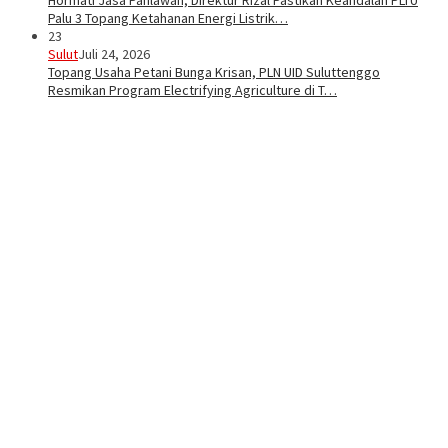
Hormati Jasa Pahlawan, Direktur Rizal Pastikan Keandalan PLTU
Palu 3 Topang Ketahanan Energi Listrik…
23
Sulut
Juli 24, 2026
Topang Usaha Petani Bunga Krisan, PLN UID Suluttenggo
Resmikan Program Electrifying Agriculture di T…