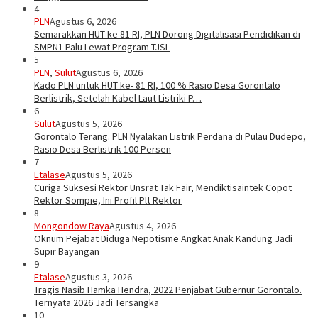
4
PLN
Agustus 6, 2026
Semarakkan HUT ke 81 RI, PLN Dorong Digitalisasi Pendidikan di
SMPN1 Palu Lewat Program TJSL
5
PLN
,
Sulut
Agustus 6, 2026
Kado PLN untuk HUT ke- 81 RI, 100 % Rasio Desa Gorontalo
Berlistrik, Setelah Kabel Laut Listriki P…
6
Sulut
Agustus 5, 2026
Gorontalo Terang. PLN Nyalakan Listrik Perdana di Pulau Dudepo,
Rasio Desa Berlistrik 100 Persen
7
Etalase
Agustus 5, 2026
Curiga Suksesi Rektor Unsrat Tak Fair, Mendiktisaintek Copot
Rektor Sompie, Ini Profil Plt Rektor
8
Mongondow Raya
Agustus 4, 2026
Oknum Pejabat Diduga Nepotisme Angkat Anak Kandung Jadi
Supir Bayangan
9
Etalase
Agustus 3, 2026
Tragis Nasib Hamka Hendra, 2022 Penjabat Gubernur Gorontalo.
Ternyata 2026 Jadi Tersangka
10