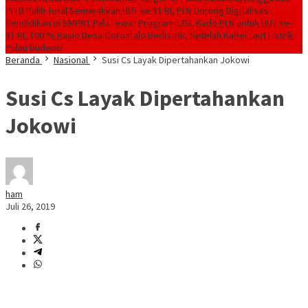
PLTD Pulih Total
Semarakkan HUT ke 81 RI, PLN Dorong Digitalisasi
Pendidikan di SMPN1 Palu Lewat Program TJSL
Kado PLN untuk HUT ke-
81 RI, 100 % Rasio Desa Gorontalo Berlistrik, Setelah Kabel Laut Listriki
Pulau Dudepo
Beranda
Nasional
Susi Cs Layak Dipertahankan Jokowi
Susi Cs Layak Dipertahankan
Jokowi
ham
Juli 26, 2019