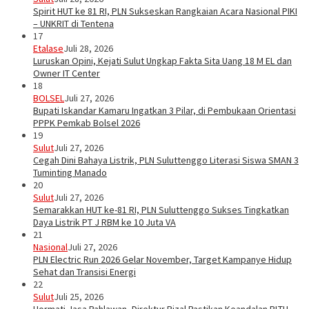
Spirit HUT ke 81 RI, PLN Sukseskan Rangkaian Acara Nasional PIKI
– UNKRIT di Tentena
17
Etalase
Juli 28, 2026
Luruskan Opini, Kejati Sulut Ungkap Fakta Sita Uang 18 M EL dan
Owner IT Center
18
BOLSEL
Juli 27, 2026
Bupati Iskandar Kamaru Ingatkan 3 Pilar, di Pembukaan Orientasi
PPPK Pemkab Bolsel 2026
19
Sulut
Juli 27, 2026
Cegah Dini Bahaya Listrik, PLN Suluttenggo Literasi Siswa SMAN 3
Tuminting Manado
20
Sulut
Juli 27, 2026
Semarakkan HUT ke-81 RI, PLN Suluttenggo Sukses Tingkatkan
Daya Listrik PT J RBM ke 10 Juta VA
21
Nasional
Juli 27, 2026
PLN Electric Run 2026 Gelar November, Target Kampanye Hidup
Sehat dan Transisi Energi
22
Sulut
Juli 25, 2026