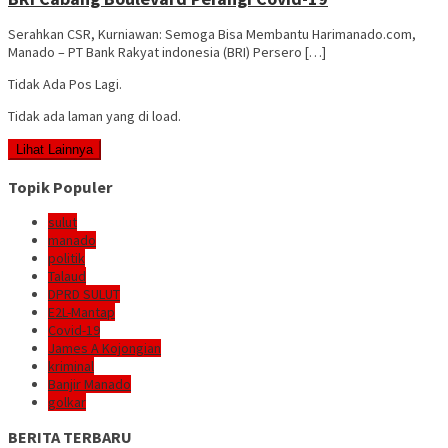
Serahkan CSR, Kurniawan: Semoga Bisa Membantu Harimanado.com,
Manado – PT Bank Rakyat indonesia (BRI) Persero […]
Tidak Ada Pos Lagi.
Tidak ada laman yang di load.
Lihat Lainnya
Topik Populer
sulut
manado
politik
Talaud
DPRD SULUT
E2L-Mantap
Covid-19
James A Kojongian
kriminal
Banjir Manado
golkar
BERITA TERBARU