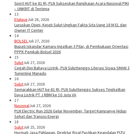
Spirit HUT ke 81 RI, PLN Sukseskan Rangkaian Acara Nasional PIKI
– UNKRIT di Tentena
13
Etalase
Juli 28, 2026
Luruskan Opini, Kejati Sulut Ungkap Fakta Sita Uang 18 M EL dan
Owner IT Center
14
BOLSEL
Juli 27, 2026
Bupati Iskandar Kamaru Ingatkan 3 Pilar, di Pembukaan Orientasi
PPPK Pemkab Bolsel 2026
15
Sulut
Juli 27, 2026
Cegah Dini Bahaya Listrik, PLN Suluttenggo Literasi Siswa SMAN 3
Tuminting Manado
16
Sulut
Juli 27, 2026
Semarakkan HUT ke-81 RI, PLN Suluttenggo Sukses Tingkatkan
Daya Listrik PT J RBM ke 10 Juta VA
17
Nasional
Juli 27, 2026
PLN Electric Run 2026 Gelar November, Target Kampanye Hidup
Sehat dan Transisi Energi
18
Sulut
Juli 25, 2026
Hormati Jasa Pahlawan, Direktur Rizal Pastikan Keandalan PLTU