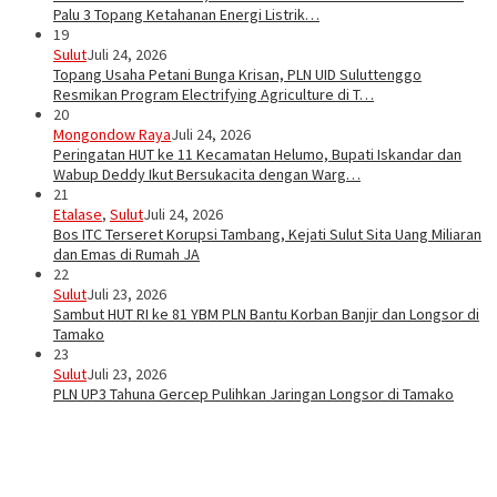
Palu 3 Topang Ketahanan Energi Listrik…
19
Sulut
Juli 24, 2026
Topang Usaha Petani Bunga Krisan, PLN UID Suluttenggo
Resmikan Program Electrifying Agriculture di T…
20
Mongondow Raya
Juli 24, 2026
Peringatan HUT ke 11 Kecamatan Helumo, Bupati Iskandar dan
Wabup Deddy Ikut Bersukacita dengan Warg…
21
Etalase
,
Sulut
Juli 24, 2026
Bos ITC Terseret Korupsi Tambang, Kejati Sulut Sita Uang Miliaran
dan Emas di Rumah JA
22
Sulut
Juli 23, 2026
Sambut HUT RI ke 81 YBM PLN Bantu Korban Banjir dan Longsor di
Tamako
23
Sulut
Juli 23, 2026
PLN UP3 Tahuna Gercep Pulihkan Jaringan Longsor di Tamako