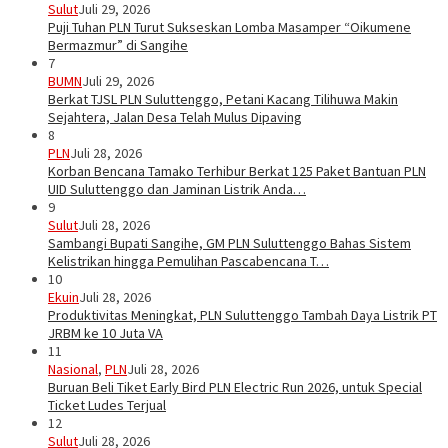
Sulut
Juli 29, 2026
Puji Tuhan PLN Turut Sukseskan Lomba Masamper “Oikumene
Bermazmur” di Sangihe
7
BUMN
Juli 29, 2026
Berkat TJSL PLN Suluttenggo, Petani Kacang Tilihuwa Makin
Sejahtera, Jalan Desa Telah Mulus Dipaving
8
PLN
Juli 28, 2026
Korban Bencana Tamako Terhibur Berkat 125 Paket Bantuan PLN
UID Suluttenggo dan Jaminan Listrik Anda…
9
Sulut
Juli 28, 2026
Sambangi Bupati Sangihe, GM PLN Suluttenggo Bahas Sistem
Kelistrikan hingga Pemulihan Pascabencana T…
10
Ekuin
Juli 28, 2026
Produktivitas Meningkat, PLN Suluttenggo Tambah Daya Listrik PT
JRBM ke 10 Juta VA
11
Nasional
,
PLN
Juli 28, 2026
Buruan Beli Tiket Early Bird PLN Electric Run 2026, untuk Special
Ticket Ludes Terjual
12
Sulut
Juli 28, 2026