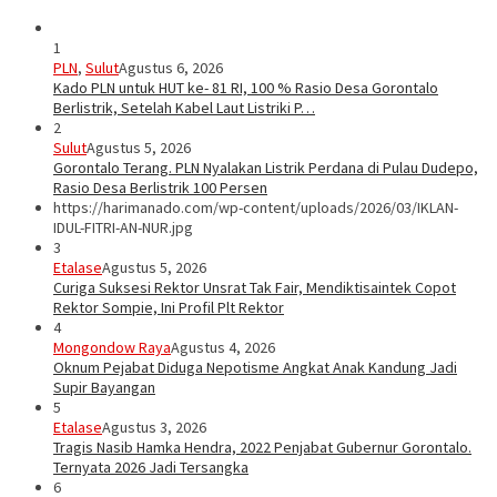
1
PLN
,
Sulut
Agustus 6, 2026
Kado PLN untuk HUT ke- 81 RI, 100 % Rasio Desa Gorontalo
Berlistrik, Setelah Kabel Laut Listriki P…
2
Sulut
Agustus 5, 2026
Gorontalo Terang. PLN Nyalakan Listrik Perdana di Pulau Dudepo,
Rasio Desa Berlistrik 100 Persen
https://harimanado.com/wp-content/uploads/2026/03/IKLAN-
IDUL-FITRI-AN-NUR.jpg
3
Etalase
Agustus 5, 2026
Curiga Suksesi Rektor Unsrat Tak Fair, Mendiktisaintek Copot
Rektor Sompie, Ini Profil Plt Rektor
4
Mongondow Raya
Agustus 4, 2026
Oknum Pejabat Diduga Nepotisme Angkat Anak Kandung Jadi
Supir Bayangan
5
Etalase
Agustus 3, 2026
Tragis Nasib Hamka Hendra, 2022 Penjabat Gubernur Gorontalo.
Ternyata 2026 Jadi Tersangka
6