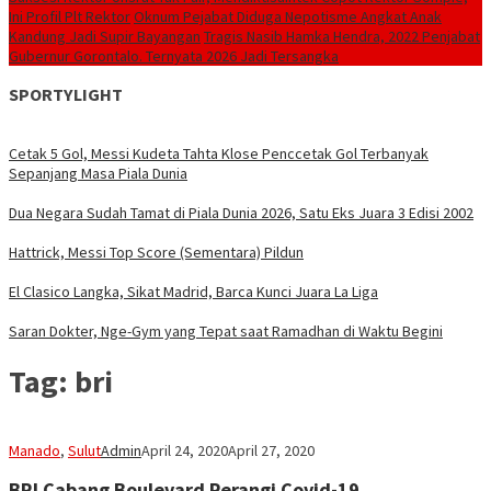
Ini Profil Plt Rektor
Oknum Pejabat Diduga Nepotisme Angkat Anak
Kandung Jadi Supir Bayangan
Tragis Nasib Hamka Hendra, 2022 Penjabat
Gubernur Gorontalo. Ternyata 2026 Jadi Tersangka
SPORTYLIGHT
Cetak 5 Gol, Messi Kudeta Tahta Klose Penccetak Gol Terbanyak
Sepanjang Masa Piala Dunia
Dua Negara Sudah Tamat di Piala Dunia 2026, Satu Eks Juara 3 Edisi 2002
Hattrick, Messi Top Score (Sementara) Pildun
El Clasico Langka, Sikat Madrid, Barca Kunci Juara La Liga
Saran Dokter, Nge-Gym yang Tepat saat Ramadhan di Waktu Begini
Tag:
bri
Manado
,
Sulut
Admin
April 24, 2020
April 27, 2020
BRI Cabang Boulevard Perangi Covid-19