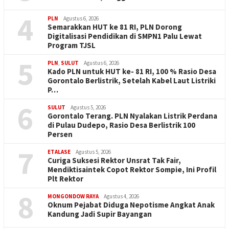
4
PLN
Agustus 6, 2026
Semarakkan HUT ke 81 RI, PLN Dorong
Digitalisasi Pendidikan di SMPN1 Palu Lewat
Program TJSL
5
PLN
,
SULUT
Agustus 6, 2026
Kado PLN untuk HUT ke- 81 RI, 100 % Rasio Desa
Gorontalo Berlistrik, Setelah Kabel Laut Listriki
P…
6
SULUT
Agustus 5, 2026
Gorontalo Terang. PLN Nyalakan Listrik Perdana
di Pulau Dudepo, Rasio Desa Berlistrik 100
Persen
7
ETALASE
Agustus 5, 2026
Curiga Suksesi Rektor Unsrat Tak Fair,
Mendiktisaintek Copot Rektor Sompie, Ini Profil
Plt Rektor
8
MONGONDOW RAYA
Agustus 4, 2026
Oknum Pejabat Diduga Nepotisme Angkat Anak
Kandung Jadi Supir Bayangan