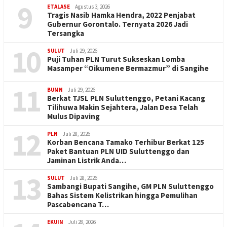
9
ETALASE
Agustus 3, 2026
Tragis Nasib Hamka Hendra, 2022 Penjabat
Gubernur Gorontalo. Ternyata 2026 Jadi
Tersangka
10
SULUT
Juli 29, 2026
Puji Tuhan PLN Turut Sukseskan Lomba
Masamper “Oikumene Bermazmur” di Sangihe
11
BUMN
Juli 29, 2026
Berkat TJSL PLN Suluttenggo, Petani Kacang
Tilihuwa Makin Sejahtera, Jalan Desa Telah
Mulus Dipaving
12
PLN
Juli 28, 2026
Korban Bencana Tamako Terhibur Berkat 125
Paket Bantuan PLN UID Suluttenggo dan
Jaminan Listrik Anda…
13
SULUT
Juli 28, 2026
Sambangi Bupati Sangihe, GM PLN Suluttenggo
Bahas Sistem Kelistrikan hingga Pemulihan
Pascabencana T…
EKUIN
Juli 28, 2026