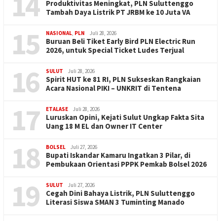
14
Produktivitas Meningkat, PLN Suluttenggo
Tambah Daya Listrik PT JRBM ke 10 Juta VA
15
NASIONAL
,
PLN
Juli 28, 2026
Buruan Beli Tiket Early Bird PLN Electric Run
2026, untuk Special Ticket Ludes Terjual
16
SULUT
Juli 28, 2026
Spirit HUT ke 81 RI, PLN Sukseskan Rangkaian
Acara Nasional PIKI – UNKRIT di Tentena
17
ETALASE
Juli 28, 2026
Luruskan Opini, Kejati Sulut Ungkap Fakta Sita
Uang 18 M EL dan Owner IT Center
18
BOLSEL
Juli 27, 2026
Bupati Iskandar Kamaru Ingatkan 3 Pilar, di
Pembukaan Orientasi PPPK Pemkab Bolsel 2026
19
SULUT
Juli 27, 2026
Cegah Dini Bahaya Listrik, PLN Suluttenggo
Literasi Siswa SMAN 3 Tuminting Manado