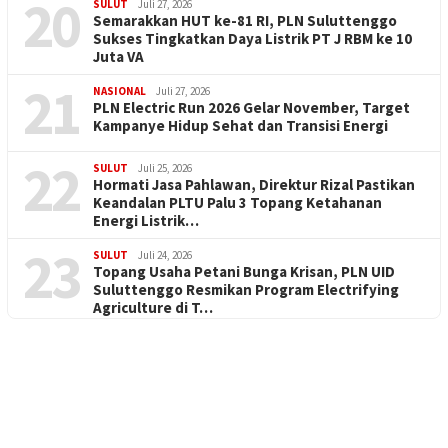
20
SULUT
Juli 27, 2026
Semarakkan HUT ke-81 RI, PLN Suluttenggo
Sukses Tingkatkan Daya Listrik PT J RBM ke 10
Juta VA
21
NASIONAL
Juli 27, 2026
PLN Electric Run 2026 Gelar November, Target
Kampanye Hidup Sehat dan Transisi Energi
22
SULUT
Juli 25, 2026
Hormati Jasa Pahlawan, Direktur Rizal Pastikan
Keandalan PLTU Palu 3 Topang Ketahanan
Energi Listrik…
23
SULUT
Juli 24, 2026
Topang Usaha Petani Bunga Krisan, PLN UID
Suluttenggo Resmikan Program Electrifying
Agriculture di T…