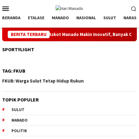
Loncat
Menu
ke
Mobile
konten
BERANDA
ETALASE
MANADO
NASIONAL
SULUT
NARASI
 ke 4 Kata Ketua Askot Manado Makin Inovatif, Banyak Orbitkan 
BERITA TERBARU
SPORTYLIGHT
TAG:
FKUB
FKUB: Warga Sulut Tetap Hidup Rukun
TOPIK POPULER
SULUT
MANADO
POLITIK