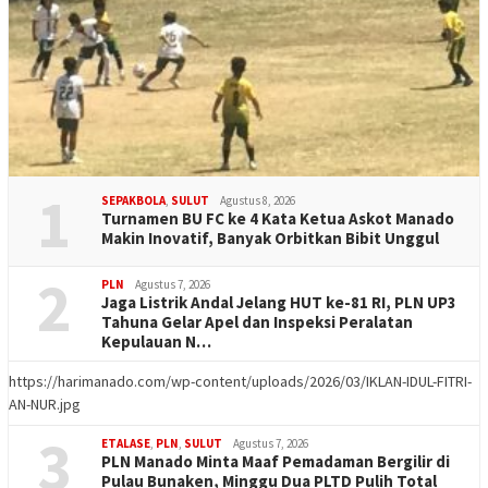
1
SEPAKBOLA
,
SULUT
Agustus 8, 2026
Turnamen BU FC ke 4 Kata Ketua Askot Manado
Makin Inovatif, Banyak Orbitkan Bibit Unggul
2
PLN
Agustus 7, 2026
Jaga Listrik Andal Jelang HUT ke-81 RI, PLN UP3
Tahuna Gelar Apel dan Inspeksi Peralatan
Kepulauan N…
https://harimanado.com/wp-content/uploads/2026/03/IKLAN-IDUL-FITRI-
AN-NUR.jpg
3
ETALASE
,
PLN
,
SULUT
Agustus 7, 2026
PLN Manado Minta Maaf Pemadaman Bergilir di
Pulau Bunaken, Minggu Dua PLTD Pulih Total