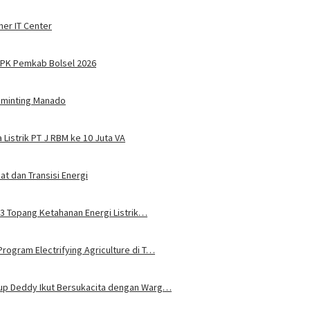
ner IT Center
PPPK Pemkab Bolsel 2026
Tuminting Manado
Listrik PT J RBM ke 10 Juta VA
t dan Transisi Energi
u 3 Topang Ketahanan Energi Listrik…
rogram Electrifying Agriculture di T…
bup Deddy Ikut Bersukacita dengan Warg…