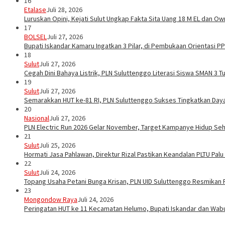
16
Etalase
Juli 28, 2026
Luruskan Opini, Kejati Sulut Ungkap Fakta Sita Uang 18 M EL dan Ow
17
BOLSEL
Juli 27, 2026
Bupati Iskandar Kamaru Ingatkan 3 Pilar, di Pembukaan Orientasi 
18
Sulut
Juli 27, 2026
Cegah Dini Bahaya Listrik, PLN Suluttenggo Literasi Siswa SMAN 3 
19
Sulut
Juli 27, 2026
Semarakkan HUT ke-81 RI, PLN Suluttenggo Sukses Tingkatkan Daya 
20
Nasional
Juli 27, 2026
PLN Electric Run 2026 Gelar November, Target Kampanye Hidup Seha
21
Sulut
Juli 25, 2026
Hormati Jasa Pahlawan, Direktur Rizal Pastikan Keandalan PLTU Pal
22
Sulut
Juli 24, 2026
Topang Usaha Petani Bunga Krisan, PLN UID Suluttenggo Resmikan P
23
Mongondow Raya
Juli 24, 2026
Peringatan HUT ke 11 Kecamatan Helumo, Bupati Iskandar dan Wa