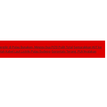
ilir di Pulau Bunaken, Minggu Dua PLTD Pulih Total
Semarakkan HUT ke
lah Kabel Laut Listriki Pulau Dudepo
Gorontalo Terang. PLN Nyalakan