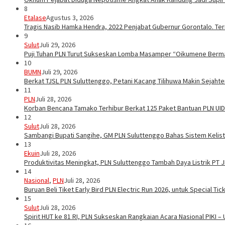
8
Etalase
Agustus 3, 2026
Tragis Nasib Hamka Hendra, 2022 Penjabat Gubernur Gorontalo. Ter
9
Sulut
Juli 29, 2026
Puji Tuhan PLN Turut Sukseskan Lomba Masamper “Oikumene Berm
10
BUMN
Juli 29, 2026
Berkat TJSL PLN Suluttenggo, Petani Kacang Tilihuwa Makin Sejahte
11
PLN
Juli 28, 2026
Korban Bencana Tamako Terhibur Berkat 125 Paket Bantuan PLN UID
12
Sulut
Juli 28, 2026
Sambangi Bupati Sangihe, GM PLN Suluttenggo Bahas Sistem Kelis
13
Ekuin
Juli 28, 2026
Produktivitas Meningkat, PLN Suluttenggo Tambah Daya Listrik PT 
14
Nasional
,
PLN
Juli 28, 2026
Buruan Beli Tiket Early Bird PLN Electric Run 2026, untuk Special Tic
15
Sulut
Juli 28, 2026
Spirit HUT ke 81 RI, PLN Sukseskan Rangkaian Acara Nasional PIKI –