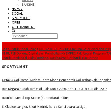
TALAUD
SANGIHE
NARASI
SOCIAL
SPOTYLIGHT
OPINI
CELEBTAINMENT
BERITA TERBARU
Jaga Listrik Andal Jelang HUT ke-81 RI, PLN UP3 Tahuna Gelar Apel dan In
81 RI, PLN Dorong Digitalisasi Pendidikan di SMPN1 Palu Lewat Program TJ
Listrik Perdana di Pulau Dudepo, Rasio Desa Berlistrik 100 Persen
SPORTYLIGHT
Cetak 5 Gol, Messi Kudeta Tahta Klose Penccetak Gol Terbanyak Sepanjan
Dua Negara Sudah Tamat di Piala Dunia 2026, Satu Eks Juara 3 Edisi 2002
Hattrick, Messi Top Score (Sementara) Pildun
El Clasico Langka, Sikat Madrid, Barca Kunci Juara La Liga