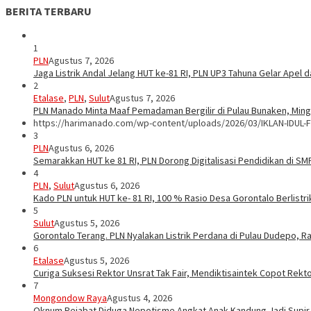
BERITA TERBARU
1
PLN
Agustus 7, 2026
Jaga Listrik Andal Jelang HUT ke-81 RI, PLN UP3 Tahuna Gelar Apel
2
Etalase
,
PLN
,
Sulut
Agustus 7, 2026
PLN Manado Minta Maaf Pemadaman Bergilir di Pulau Bunaken, Mingg
https://harimanado.com/wp-content/uploads/2026/03/IKLAN-IDUL-F
3
PLN
Agustus 6, 2026
Semarakkan HUT ke 81 RI, PLN Dorong Digitalisasi Pendidikan di S
4
PLN
,
Sulut
Agustus 6, 2026
Kado PLN untuk HUT ke- 81 RI, 100 % Rasio Desa Gorontalo Berlistrik
5
Sulut
Agustus 5, 2026
Gorontalo Terang. PLN Nyalakan Listrik Perdana di Pulau Dudepo, Ra
6
Etalase
Agustus 5, 2026
Curiga Suksesi Rektor Unsrat Tak Fair, Mendiktisaintek Copot Rektor
7
Mongondow Raya
Agustus 4, 2026
Oknum Pejabat Diduga Nepotisme Angkat Anak Kandung Jadi Supir