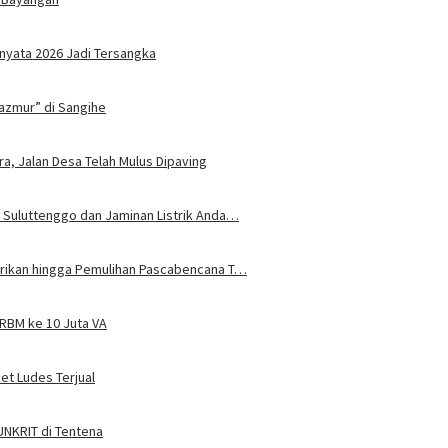
nyata 2026 Jadi Tersangka
azmur” di Sangihe
ra, Jalan Desa Telah Mulus Dipaving
 Suluttenggo dan Jaminan Listrik Anda…
trikan hingga Pemulihan Pascabencana T…
JRBM ke 10 Juta VA
ket Ludes Terjual
 UNKRIT di Tentena