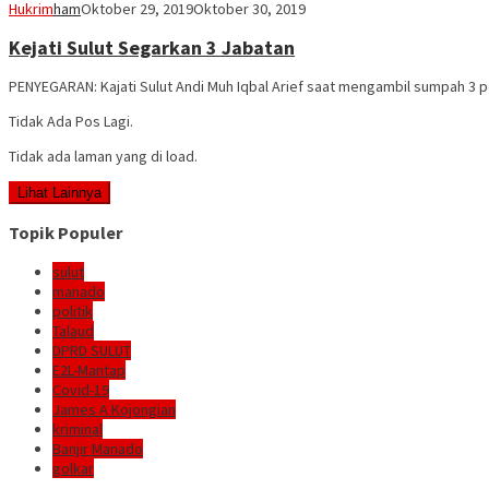
Hukrim
ham
Oktober 29, 2019
Oktober 30, 2019
Kejati Sulut Segarkan 3 Jabatan
PENYEGARAN: Kajati Sulut Andi Muh Iqbal Arief saat mengambil sumpah 3 p
Tidak Ada Pos Lagi.
Tidak ada laman yang di load.
Lihat Lainnya
Topik Populer
sulut
manado
politik
Talaud
DPRD SULUT
E2L-Mantap
Covid-19
James A Kojongian
kriminal
Banjir Manado
golkar