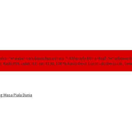
speksi Peralatan Kepulauan Nusa Utara
PLN Manado Minta Maaf Pemadaman Berg
SL
Kado PLN untuk HUT ke- 81 RI, 100 % Rasio Desa Gorontalo Berlistrik, Sete
g Masa Piala Dunia