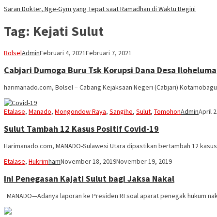
Saran Dokter, Nge-Gym yang Tepat saat Ramadhan di Waktu Begini
Tag:
Kejati Sulut
Bolsel
Admin
Februari 4, 2021
Februari 7, 2021
Cabjari Dumoga Buru Tsk Korupsi Dana Desa Iloheluma
harimanado.com, Bolsel – Cabang Kejaksaan Negeri (Cabjari) Kotamobagu 
Etalase
,
Manado
,
Mongondow Raya
,
Sangihe
,
Sulut
,
Tomohon
Admin
April 
Sulut Tambah 12 Kasus Positif Covid-19
Harimanado.com, MANADO-Sulawesi Utara dipastikan bertambah 12 kasus po
Etalase
,
Hukrim
ham
November 18, 2019
November 19, 2019
Ini Penegasan Kajati Sulut bagi Jaksa Nakal
MANADO—Adanya laporan ke Presiden RI soal aparat penegak hukum n