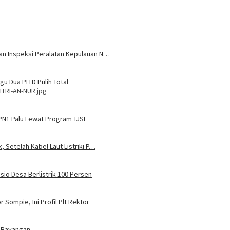
 dan Inspeksi Peralatan Kepulauan N…
u Dua PLTD Pulih Total
ITRI-AN-NUR.jpg
MPN1 Palu Lewat Program TJSL
, Setelah Kabel Laut Listriki P…
sio Desa Berlistrik 100 Persen
 Sompie, Ini Profil Plt Rektor
 Bayangan