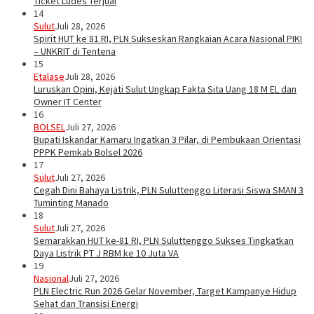
Ticket Ludes Terjual
14
Sulut
Juli 28, 2026
Spirit HUT ke 81 RI, PLN Sukseskan Rangkaian Acara Nasional PIKI
– UNKRIT di Tentena
15
Etalase
Juli 28, 2026
Luruskan Opini, Kejati Sulut Ungkap Fakta Sita Uang 18 M EL dan
Owner IT Center
16
BOLSEL
Juli 27, 2026
Bupati Iskandar Kamaru Ingatkan 3 Pilar, di Pembukaan Orientasi
PPPK Pemkab Bolsel 2026
17
Sulut
Juli 27, 2026
Cegah Dini Bahaya Listrik, PLN Suluttenggo Literasi Siswa SMAN 3
Tuminting Manado
18
Sulut
Juli 27, 2026
Semarakkan HUT ke-81 RI, PLN Suluttenggo Sukses Tingkatkan
Daya Listrik PT J RBM ke 10 Juta VA
19
Nasional
Juli 27, 2026
PLN Electric Run 2026 Gelar November, Target Kampanye Hidup
Sehat dan Transisi Energi