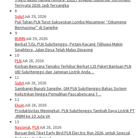
Ternyata 2026 Jadi Tersangka
8
Sulut
Juli 29, 2026
Puji Tuhan PLN Turut Sukseskan Lomba Masamper “Oikumene
Bermazmur” di Sangihe
9
BUMN
Juli 29, 2026
Berkat TJSL PLN Suluttenggo, Petani Kacang Tilihuwa Makin
Sejahtera, Jalan Desa Telah Mulus Dipaving
10
PLN
Juli 28, 2026
Korban Bencana Tamako Terhibur Berkat 125 Paket Bantuan PLN
UID Suluttenggo dan Jaminan Listrik Anda…
11
Sulut
Juli 28, 2026
Sambangi Bupati Sangihe, GM PLN Suluttenggo Bahas Sistem
Kelistrikan hingga Pemulihan Pascabencana T…
12
Ekuin
Juli 28, 2026
Produktivitas Meningkat, PLN Suluttenggo Tambah Daya Listrik PT
JRBM ke 10 Juta VA
13
Nasional
,
PLN
Juli 28, 2026
Buruan Beli Tiket Early Bird PLN Electric Run 2026, untuk Special