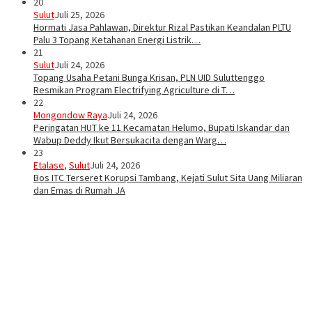
20
Sulut
Juli 25, 2026
Hormati Jasa Pahlawan, Direktur Rizal Pastikan Keandalan PLTU
Palu 3 Topang Ketahanan Energi Listrik…
21
Sulut
Juli 24, 2026
Topang Usaha Petani Bunga Krisan, PLN UID Suluttenggo
Resmikan Program Electrifying Agriculture di T…
22
Mongondow Raya
Juli 24, 2026
Peringatan HUT ke 11 Kecamatan Helumo, Bupati Iskandar dan
Wabup Deddy Ikut Bersukacita dengan Warg…
23
Etalase
,
Sulut
Juli 24, 2026
Bos ITC Terseret Korupsi Tambang, Kejati Sulut Sita Uang Miliaran
dan Emas di Rumah JA