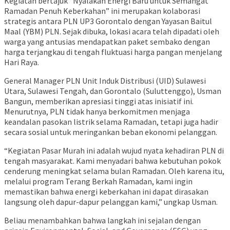
Kegiatan bertajuk “Nyalakan Energi Baru untuk Semangat
Ramadan Penuh Keberkahan” ini merupakan kolaborasi
strategis antara PLN UP3 Gorontalo dengan Yayasan Baitul
Maal (YBM) PLN. Sejak dibuka, lokasi acara telah dipadati oleh
warga yang antusias mendapatkan paket sembako dengan
harga terjangkau di tengah fluktuasi harga pangan menjelang
Hari Raya.
General Manager PLN Unit Induk Distribusi (UID) Sulawesi
Utara, Sulawesi Tengah, dan Gorontalo (Suluttenggo), Usman
Bangun, memberikan apresiasi tinggi atas inisiatif ini.
Menurutnya, PLN tidak hanya berkomitmen menjaga
keandalan pasokan listrik selama Ramadan, tetapi juga hadir
secara sosial untuk meringankan beban ekonomi pelanggan.
“Kegiatan Pasar Murah ini adalah wujud nyata kehadiran PLN di
tengah masyarakat. Kami menyadari bahwa kebutuhan pokok
cenderung meningkat selama bulan Ramadan. Oleh karena itu,
melalui program Terang Berkah Ramadan, kami ingin
memastikan bahwa energi keberkahan ini dapat dirasakan
langsung oleh dapur-dapur pelanggan kami,” ungkap Usman.
Beliau menambahkan bahwa langkah ini sejalan dengan