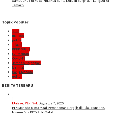
Sambut HUT RI ke 81 YBM PLN Bantu Korban Banjir dan Longsor di
Tamako
Topik Populer
sulut
manado
politik
Talaud
DPRD SULUT
E2L-Mantap
Covid-19
James A Kojongian
kriminal
Banjir Manado
golkar
BERITA TERBARU
1
Etalase
,
PLN
,
Sulut
Agustus 7, 2026
PLN Manado Minta Maaf Pemadaman Bergilir di Pulau Bunaken,
Minggu Dua PLTD Pulih Total