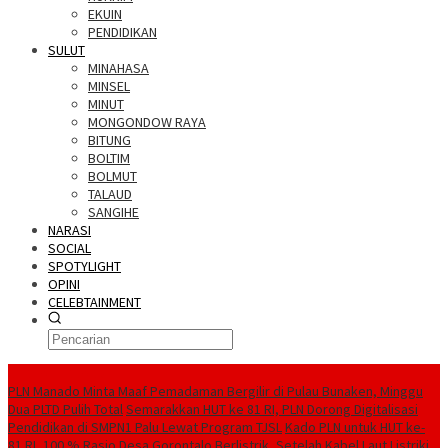
EKUIN
PENDIDIKAN
SULUT
MINAHASA
MINSEL
MINUT
MONGONDOW RAYA
BITUNG
BOLTIM
BOLMUT
TALAUD
SANGIHE
NARASI
SOCIAL
SPOTYLIGHT
OPINI
CELEBTAINMENT
BERITA TERBARU
PLN Manado Minta Maaf Pemadaman Bergilir di Pulau Bunaken, Minggu
Dua PLTD Pulih Total
Semarakkan HUT ke 81 RI, PLN Dorong Digitalisasi
Pendidikan di SMPN1 Palu Lewat Program TJSL
Kado PLN untuk HUT ke-
81 RI, 100 % Rasio Desa Gorontalo Berlistrik, Setelah Kabel Laut Listriki