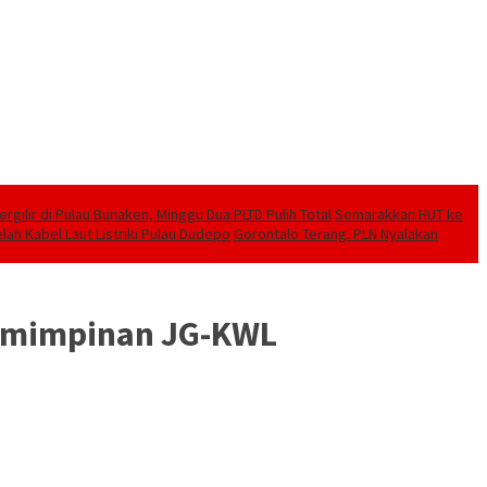
ilir di Pulau Bunaken, Minggu Dua PLTD Pulih Total
Semarakkan HUT ke
lah Kabel Laut Listriki Pulau Dudepo
Gorontalo Terang. PLN Nyalakan
pemimpinan JG-KWL