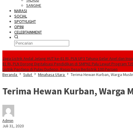
TALAUD
SANGIHE
NARASI
SOCIAL
SPOTYLIGHT
OPINI
CELEBTAINMENT
BERITA TERBARU
Jaga Listrik Andal Jelang HUT ke-81 RI, PLN UP3 Tahuna Gelar Apel dan In
81 RI, PLN Dorong Digitalisasi Pendidikan di SMPN1 Palu Lewat Program TJ
Listrik Perdana di Pulau Dudepo, Rasio Desa Berlistrik 100 Persen
Beranda
Sulut
Minahasa Utara
Terima Hewan Kurban, Warga Musl
Terima Hewan Kurban, Warga 
Admin
Juli 31, 2020