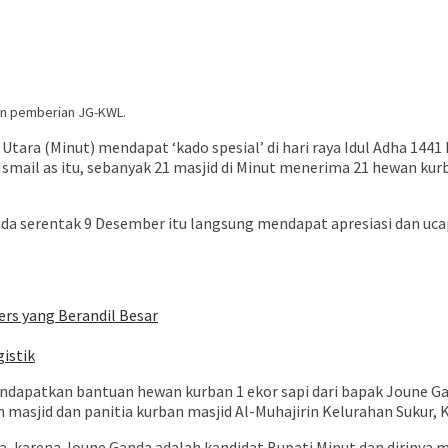
an pemberian JG-KWL.
a (Minut) mendapat ‘kado spesial’ di hari raya Idul Adha 1441 
 Ismail as itu, sebanyak 21 masjid di Minut menerima 21 hewan kur
da serentak 9 Desember itu langsung mendapat apresiasi dan uca
ers yang Berandil Besar
istik
ndapatkan bantuan hewan kurban 1 ekor sapi dari bapak Joune Gan
sjid dan panitia kurban masjid Al-Muhajirin Kelurahan Sukur, K
 karena Joune Ganda adalah kandidat Bupati Minut dan dirinya 