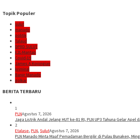
Topik Populer
sulut
manado
politik
Talaud
DPRD SULUT
E2L-Mantap
Covid-19
James A Kojongian
kriminal
Banjir Manado
golkar
BERITA TERBARU
1
PLN
Agustus 7, 2026
Jaga Listrik Andal Jelang HUT ke-81 RI, PLN UP3 Tahuna Gelar Apel
2
Etalase
,
PLN
,
Sulut
Agustus 7, 2026
PLN Manado Minta Maaf Pemadaman Bergilir di Pulau Bunaken, Mingg