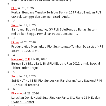
11
PLN
Juli 28, 2026
Korban Bencana Tamako Terhibur Berkat 125 Paket Bantuan PLN
UID Suluttenggo dan Jaminan Listrik Anda…
12
Sulut
Juli 28, 2026
Sambangi Bupati Sangihe, GM PLN Suluttenggo Bahas Sistem
Kelistrikan hingga Pemulihan Pascabencana T…
13
Ekuin
Juli 28, 2026
Produktivitas Meningkat, PLN Suluttenggo Tambah Daya Listrik PT
JRBM ke 10 Juta VA
14
Nasional
,
PLN
Juli 28, 2026
Buruan Beli Tiket Early Bird PLN Electric Run 2026, untuk Special
Ticket Ludes Terjual
15
Sulut
Juli 28, 2026
Spirit HUT ke 81 RI, PLN Sukseskan Rangkaian Acara Nasional PIKI
– UNKRIT di Tentena
16
Etalase
Juli 28, 2026
Luruskan Opini, Kejati Sulut Ungkap Fakta Sita Uang 18 M EL dan
Owner IT Center