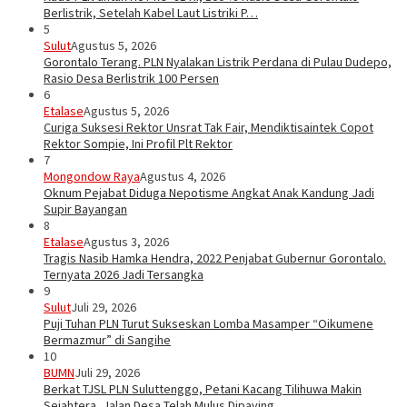
Berlistrik, Setelah Kabel Laut Listriki P…
5
Sulut
Agustus 5, 2026
Gorontalo Terang. PLN Nyalakan Listrik Perdana di Pulau Dudepo,
Rasio Desa Berlistrik 100 Persen
6
Etalase
Agustus 5, 2026
Curiga Suksesi Rektor Unsrat Tak Fair, Mendiktisaintek Copot
Rektor Sompie, Ini Profil Plt Rektor
7
Mongondow Raya
Agustus 4, 2026
Oknum Pejabat Diduga Nepotisme Angkat Anak Kandung Jadi
Supir Bayangan
8
Etalase
Agustus 3, 2026
Tragis Nasib Hamka Hendra, 2022 Penjabat Gubernur Gorontalo.
Ternyata 2026 Jadi Tersangka
9
Sulut
Juli 29, 2026
Puji Tuhan PLN Turut Sukseskan Lomba Masamper “Oikumene
Bermazmur” di Sangihe
10
BUMN
Juli 29, 2026
Berkat TJSL PLN Suluttenggo, Petani Kacang Tilihuwa Makin
Sejahtera, Jalan Desa Telah Mulus Dipaving