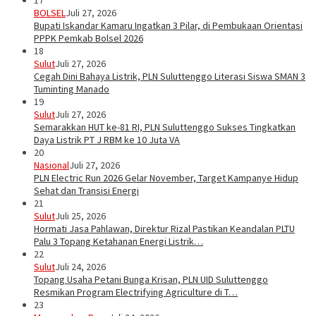
17
BOLSEL
Juli 27, 2026
Bupati Iskandar Kamaru Ingatkan 3 Pilar, di Pembukaan Orientasi
PPPK Pemkab Bolsel 2026
18
Sulut
Juli 27, 2026
Cegah Dini Bahaya Listrik, PLN Suluttenggo Literasi Siswa SMAN 3
Tuminting Manado
19
Sulut
Juli 27, 2026
Semarakkan HUT ke-81 RI, PLN Suluttenggo Sukses Tingkatkan
Daya Listrik PT J RBM ke 10 Juta VA
20
Nasional
Juli 27, 2026
PLN Electric Run 2026 Gelar November, Target Kampanye Hidup
Sehat dan Transisi Energi
21
Sulut
Juli 25, 2026
Hormati Jasa Pahlawan, Direktur Rizal Pastikan Keandalan PLTU
Palu 3 Topang Ketahanan Energi Listrik…
22
Sulut
Juli 24, 2026
Topang Usaha Petani Bunga Krisan, PLN UID Suluttenggo
Resmikan Program Electrifying Agriculture di T…
23