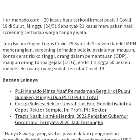
Harimanado.com – 29 kasus baru terkonfirmasi positif Covid-
19 di Sulut, Minggu (24/5). Sebanyak 21 kasus merupakan hasil
screening terhadap warga tanpa gejala.
Juru Bicara Gugus Tugas Covid-19 Sulut dr Steaven Dandel MPH
menerangkan, screening terhadap pelaku perjalanan maupun,
kontak erat risiko tinggi, orang dalam pemantauan (ODP),
maupun orang tanpa gejala (OTG), efektif hingga 60 persen
mendeteksi warga yang sudah tertular Covid-19.
Bacaan Lainnya
PLN Manado Minta Maaf Pemadaman Bergilir di Pulau
Bunaken, Minggu Dua PLTD Pulih Total
Curiga Suksesi Rektor Unsrat Tak Fair, Mendiktisaintek
Copot Rektor Sompie, Ini Profil Plt Rektor
Tragis Nasib Hamka Hendra, 2022 Penjabat Gubernur
Gorontalo. Ternyata 2026 Jadi Tersangka
“Hanya 8 warga yang status pasien dalam pengawasan
kemudian diambil sampel swab ketika sedang dirawat di RS,”