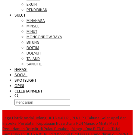
EKUIN
PENDIDIKAN
SULUT
MINAHASA
MINSEL
MINUT
MONGONDOW RAYA
BITUNG
BOLTIM
BOLMUT
TALAUD
SANGIHE
NARASI
SOCIAL
SPOTYLIGHT
OPINI
CELEBTAINMENT
BERITA TERBARU
Jaga Listrik Andal Jelang HUT ke-81 RI, PLN UP3 Tahuna Gelar Apel dan
Inspeksi Peralatan Kepulauan Nusa Utara
PLN Manado Minta Maaf
Pemadaman Bergilir di Pulau Bunaken, Minggu Dua PLTD Pulih Total
Semarakkan HUT ke 81 RI, PLN Dorong Digitalisasi Pendidikan di SMPN1