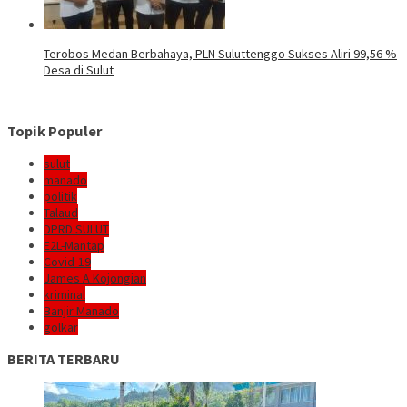
Terobos Medan Berbahaya, PLN Suluttenggo Sukses Aliri 99,56 %
Desa di Sulut
Topik Populer
sulut
manado
politik
Talaud
DPRD SULUT
E2L-Mantap
Covid-19
James A Kojongian
kriminal
Banjir Manado
golkar
BERITA TERBARU