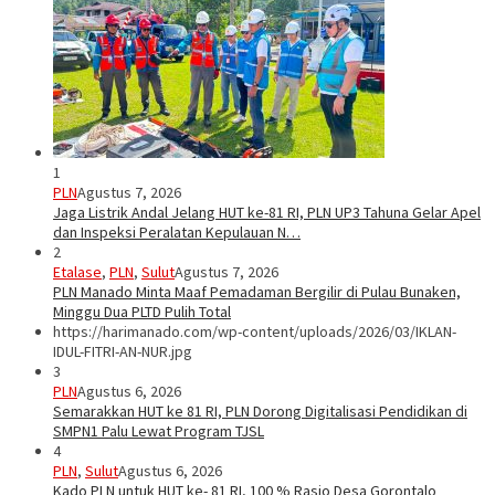
1
PLN
Agustus 7, 2026
Jaga Listrik Andal Jelang HUT ke-81 RI, PLN UP3 Tahuna Gelar Apel
dan Inspeksi Peralatan Kepulauan N…
2
Etalase
,
PLN
,
Sulut
Agustus 7, 2026
PLN Manado Minta Maaf Pemadaman Bergilir di Pulau Bunaken,
Minggu Dua PLTD Pulih Total
https://harimanado.com/wp-content/uploads/2026/03/IKLAN-
IDUL-FITRI-AN-NUR.jpg
3
PLN
Agustus 6, 2026
Semarakkan HUT ke 81 RI, PLN Dorong Digitalisasi Pendidikan di
SMPN1 Palu Lewat Program TJSL
4
PLN
,
Sulut
Agustus 6, 2026
Kado PLN untuk HUT ke- 81 RI, 100 % Rasio Desa Gorontalo