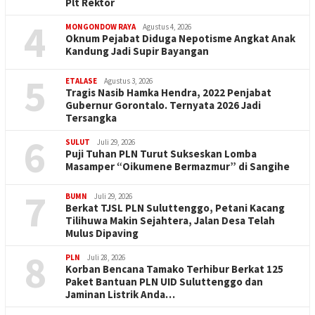
Plt Rektor
4
MONGONDOW RAYA
Agustus 4, 2026
Oknum Pejabat Diduga Nepotisme Angkat Anak
Kandung Jadi Supir Bayangan
5
ETALASE
Agustus 3, 2026
Tragis Nasib Hamka Hendra, 2022 Penjabat
Gubernur Gorontalo. Ternyata 2026 Jadi
Tersangka
6
SULUT
Juli 29, 2026
Puji Tuhan PLN Turut Sukseskan Lomba
Masamper “Oikumene Bermazmur” di Sangihe
7
BUMN
Juli 29, 2026
Berkat TJSL PLN Suluttenggo, Petani Kacang
Tilihuwa Makin Sejahtera, Jalan Desa Telah
Mulus Dipaving
8
PLN
Juli 28, 2026
Korban Bencana Tamako Terhibur Berkat 125
Paket Bantuan PLN UID Suluttenggo dan
Jaminan Listrik Anda…