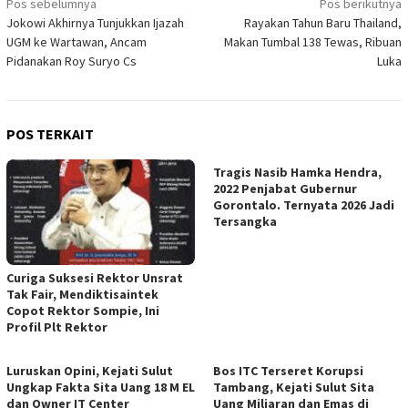
Navigasi
Pos sebelumnya
Pos berikutnya
Jokowi Akhirnya Tunjukkan Ijazah
Rayakan Tahun Baru Thailand,
pos
UGM ke Wartawan, Ancam
Makan Tumbal 138 Tewas, Ribuan
Pidanakan Roy Suryo Cs
Luka
POS TERKAIT
Tragis Nasib Hamka Hendra,
2022 Penjabat Gubernur
Gorontalo. Ternyata 2026 Jadi
Tersangka
Curiga Suksesi Rektor Unsrat
Tak Fair, Mendiktisaintek
Copot Rektor Sompie, Ini
Profil Plt Rektor
Luruskan Opini, Kejati Sulut
Bos ITC Terseret Korupsi
Ungkap Fakta Sita Uang 18 M EL
Tambang, Kejati Sulut Sita
dan Owner IT Center
Uang Miliaran dan Emas di