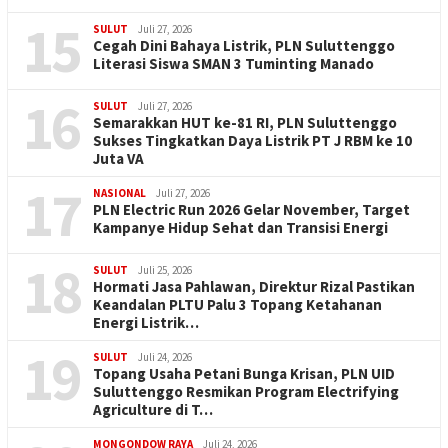
15
SULUT
Juli 27, 2026
Cegah Dini Bahaya Listrik, PLN Suluttenggo
Literasi Siswa SMAN 3 Tuminting Manado
16
SULUT
Juli 27, 2026
Semarakkan HUT ke-81 RI, PLN Suluttenggo
Sukses Tingkatkan Daya Listrik PT J RBM ke 10
Juta VA
17
NASIONAL
Juli 27, 2026
PLN Electric Run 2026 Gelar November, Target
Kampanye Hidup Sehat dan Transisi Energi
18
SULUT
Juli 25, 2026
Hormati Jasa Pahlawan, Direktur Rizal Pastikan
Keandalan PLTU Palu 3 Topang Ketahanan
Energi Listrik…
19
SULUT
Juli 24, 2026
Topang Usaha Petani Bunga Krisan, PLN UID
Suluttenggo Resmikan Program Electrifying
Agriculture di T…
MONGONDOW RAYA
Juli 24, 2026