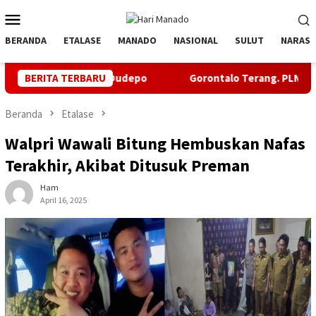
Loncat
Menu
ke
Mobile
konten
BERANDA
ETALASE
MANADO
NASIONAL
SULUT
NARASI
ki Pulau Dudepo
BERITA TERBARU
Gorontalo Terang. PLN Nyalakan Listrik P
Beranda
Etalase
Walpri Wawali Bitung Hembuskan Nafas
Terakhir, Akibat Ditusuk Preman
Ham
April 16, 2025