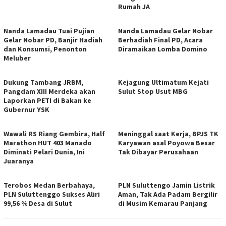
Rumah JA
Nanda Lamadau Tuai Pujian
Nanda Lamadau Gelar Nobar
Gelar Nobar PD, Banjir Hadiah
Berhadiah Final PD, Acara
dan Konsumsi, Penonton
Diramaikan Lomba Domino
Meluber
Dukung Tambang JRBM,
Kejagung Ultimatum Kejati
Pangdam XIII Merdeka akan
Sulut Stop Usut MBG
Laporkan PETI di Bakan ke
Gubernur YSK
Wawali RS Riang Gembira, Half
Meninggal saat Kerja, BPJS TK
Marathon HUT 403 Manado
Karyawan asal Poyowa Besar
Diminati Pelari Dunia, Ini
Tak Dibayar Perusahaan
Juaranya
Terobos Medan Berbahaya,
PLN Suluttengo Jamin Listrik
PLN Suluttenggo Sukses Aliri
Aman, Tak Ada Padam Bergilir
99,56 % Desa di Sulut
di Musim Kemarau Panjang