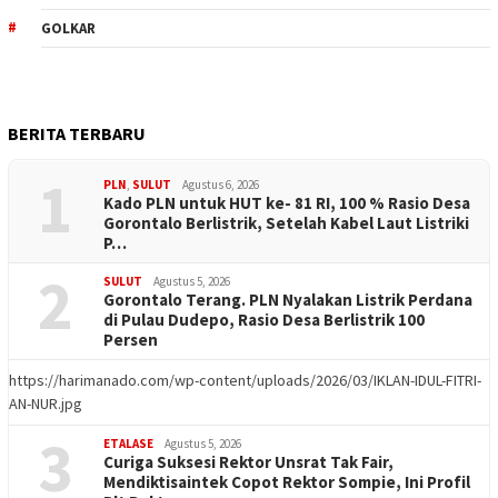
GOLKAR
BERITA TERBARU
1
PLN
,
SULUT
Agustus 6, 2026
Kado PLN untuk HUT ke- 81 RI, 100 % Rasio Desa
Gorontalo Berlistrik, Setelah Kabel Laut Listriki
P…
2
SULUT
Agustus 5, 2026
Gorontalo Terang. PLN Nyalakan Listrik Perdana
di Pulau Dudepo, Rasio Desa Berlistrik 100
Persen
https://harimanado.com/wp-content/uploads/2026/03/IKLAN-IDUL-FITRI-
AN-NUR.jpg
3
ETALASE
Agustus 5, 2026
Curiga Suksesi Rektor Unsrat Tak Fair,
Mendiktisaintek Copot Rektor Sompie, Ini Profil