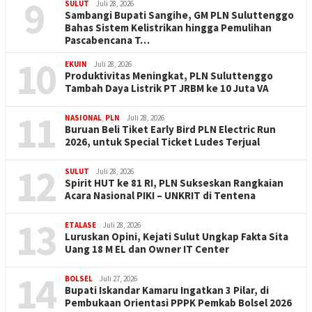
9
SULUT
Juli 28, 2026
Sambangi Bupati Sangihe, GM PLN Suluttenggo
Bahas Sistem Kelistrikan hingga Pemulihan
Pascabencana T…
10
EKUIN
Juli 28, 2026
Produktivitas Meningkat, PLN Suluttenggo
Tambah Daya Listrik PT JRBM ke 10 Juta VA
11
NASIONAL
,
PLN
Juli 28, 2026
Buruan Beli Tiket Early Bird PLN Electric Run
2026, untuk Special Ticket Ludes Terjual
12
SULUT
Juli 28, 2026
Spirit HUT ke 81 RI, PLN Sukseskan Rangkaian
Acara Nasional PIKI – UNKRIT di Tentena
13
ETALASE
Juli 28, 2026
Luruskan Opini, Kejati Sulut Ungkap Fakta Sita
Uang 18 M EL dan Owner IT Center
14
BOLSEL
Juli 27, 2026
Bupati Iskandar Kamaru Ingatkan 3 Pilar, di
Pembukaan Orientasi PPPK Pemkab Bolsel 2026