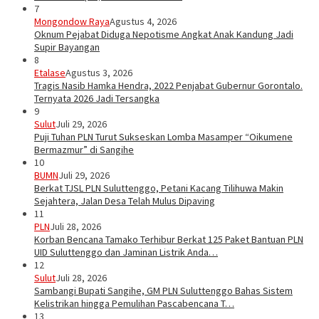
7
Mongondow Raya
Agustus 4, 2026
Oknum Pejabat Diduga Nepotisme Angkat Anak Kandung Jadi
Supir Bayangan
8
Etalase
Agustus 3, 2026
Tragis Nasib Hamka Hendra, 2022 Penjabat Gubernur Gorontalo.
Ternyata 2026 Jadi Tersangka
9
Sulut
Juli 29, 2026
Puji Tuhan PLN Turut Sukseskan Lomba Masamper “Oikumene
Bermazmur” di Sangihe
10
BUMN
Juli 29, 2026
Berkat TJSL PLN Suluttenggo, Petani Kacang Tilihuwa Makin
Sejahtera, Jalan Desa Telah Mulus Dipaving
11
PLN
Juli 28, 2026
Korban Bencana Tamako Terhibur Berkat 125 Paket Bantuan PLN
UID Suluttenggo dan Jaminan Listrik Anda…
12
Sulut
Juli 28, 2026
Sambangi Bupati Sangihe, GM PLN Suluttenggo Bahas Sistem
Kelistrikan hingga Pemulihan Pascabencana T…
13