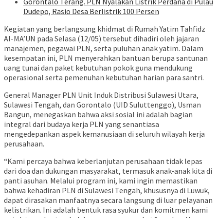
Gorontalo Terang. PLN Nyalakan Listrik Perdana di Pulau
Dudepo, Rasio Desa Berlistrik 100 Persen
Kegiatan yang berlangsung khidmat di Rumah Yatim Tahfidz
Al-MA’UN pada Selasa (12/05) tersebut dihadiri oleh jajaran
manajemen, pegawai PLN, serta puluhan anak yatim. Dalam
kesempatan ini, PLN menyerahkan bantuan berupa santunan
uang tunai dan paket kebutuhan pokok guna mendukung
operasional serta pemenuhan kebutuhan harian para santri.
General Manager PLN Unit Induk Distribusi Sulawesi Utara,
Sulawesi Tengah, dan Gorontalo (UID Suluttenggo), Usman
Bangun, menegaskan bahwa aksi sosial ini adalah bagian
integral dari budaya kerja PLN yang senantiasa
mengedepankan aspek kemanusiaan di seluruh wilayah kerja
perusahaan.
“Kami percaya bahwa keberlanjutan perusahaan tidak lepas
dari doa dan dukungan masyarakat, termasuk anak-anak kita di
panti asuhan. Melalui program ini, kami ingin memastikan
bahwa kehadiran PLN di Sulawesi Tengah, khususnya di Luwuk,
dapat dirasakan manfaatnya secara langsung di luar pelayanan
kelistrikan. Ini adalah bentuk rasa syukur dan komitmen kami