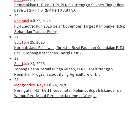
Semarakkan HUT ke-81 RI, PLN Suluttenggo Sukses Tingkatkan
Daya Listrik PT J RBM ke 10 Juta VA
20
Nasional
Juli 27, 2026
PLN Electric Run 2026 Gelar November, Target Kampanye Hidup
Sehat dan Transisi Energi
21
Sulut
Juli 25, 2026
Hormati Jasa Pahlawan, Direktur Rizal Pastikan Keandalan PLTU
Palu 3 Topang Ketahanan Energi Listrik…
22
Sulut
Juli 24, 2026
Topang Usaha Petani Bunga Krisan, PLN UID Suluttenggo
Resmikan Program Electrifying Agriculture di T…
23
Mongondow Raya
Juli 24, 2026
Peringatan HUT ke 11 Kecamatan Helumo, Bupati Iskandar dan
Wabup Deddy Ikut Bersukacita dengan Warg…