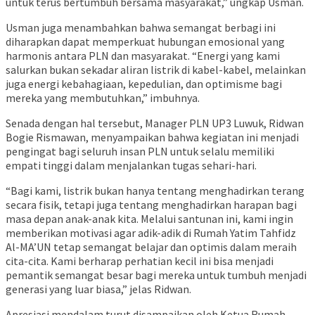
untuk terus bertumbuh bersama masyarakat,” ungkap Usman.
Usman juga menambahkan bahwa semangat berbagi ini
diharapkan dapat memperkuat hubungan emosional yang
harmonis antara PLN dan masyarakat. “Energi yang kami
salurkan bukan sekadar aliran listrik di kabel-kabel, melainkan
juga energi kebahagiaan, kepedulian, dan optimisme bagi
mereka yang membutuhkan,” imbuhnya.
Senada dengan hal tersebut, Manager PLN UP3 Luwuk, Ridwan
Bogie Rismawan, menyampaikan bahwa kegiatan ini menjadi
pengingat bagi seluruh insan PLN untuk selalu memiliki
empati tinggi dalam menjalankan tugas sehari-hari.
“Bagi kami, listrik bukan hanya tentang menghadirkan terang
secara fisik, tetapi juga tentang menghadirkan harapan bagi
masa depan anak-anak kita. Melalui santunan ini, kami ingin
memberikan motivasi agar adik-adik di Rumah Yatim Tahfidz
Al-MA’UN tetap semangat belajar dan optimis dalam meraih
cita-cita. Kami berharap perhatian kecil ini bisa menjadi
pemantik semangat besar bagi mereka untuk tumbuh menjadi
generasi yang luar biasa,” jelas Ridwan.
Apresiasi mendalam turut disampaikan oleh Ketua Rumah