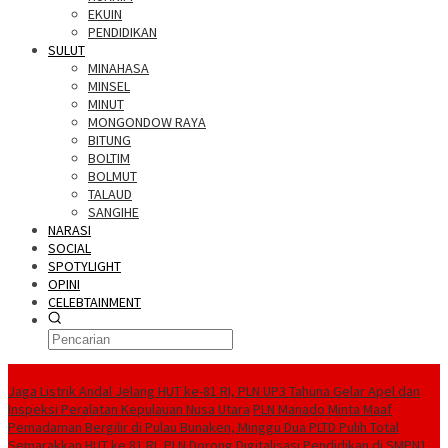
EKUIN
PENDIDIKAN
SULUT
MINAHASA
MINSEL
MINUT
MONGONDOW RAYA
BITUNG
BOLTIM
BOLMUT
TALAUD
SANGIHE
NARASI
SOCIAL
SPOTYLIGHT
OPINI
CELEBTAINMENT
BERITA TERBARU
Jaga Listrik Andal Jelang HUT ke-81 RI, PLN UP3 Tahuna Gelar Apel dan
Inspeksi Peralatan Kepulauan Nusa Utara
PLN Manado Minta Maaf
Pemadaman Bergilir di Pulau Bunaken, Minggu Dua PLTD Pulih Total
Semarakkan HUT ke 81 RI, PLN Dorong Digitalisasi Pendidikan di SMPN1