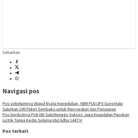
Sebarkan
Navigasi pos
Pos sebelumnya
Wujud Nyata Kepedulian, YBM PLN UP3 Gorontalo
Salurkan 100 Paket Sembako untuk Masyarakat dan Pensiunan
Pos berikutnya
PLN UID Suluttenggo Sukses Jaga Keandalan Pasokan
Listrik Tanpa Kedip Selama Idul Adha 1447 H
Pos terkait