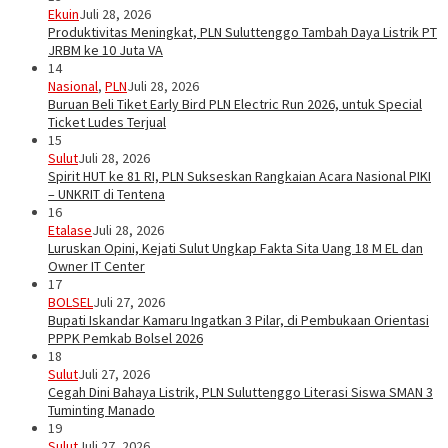
Ekuin
Juli 28, 2026
Produktivitas Meningkat, PLN Suluttenggo Tambah Daya Listrik PT
JRBM ke 10 Juta VA
14
Nasional
,
PLN
Juli 28, 2026
Buruan Beli Tiket Early Bird PLN Electric Run 2026, untuk Special
Ticket Ludes Terjual
15
Sulut
Juli 28, 2026
Spirit HUT ke 81 RI, PLN Sukseskan Rangkaian Acara Nasional PIKI
– UNKRIT di Tentena
16
Etalase
Juli 28, 2026
Luruskan Opini, Kejati Sulut Ungkap Fakta Sita Uang 18 M EL dan
Owner IT Center
17
BOLSEL
Juli 27, 2026
Bupati Iskandar Kamaru Ingatkan 3 Pilar, di Pembukaan Orientasi
PPPK Pemkab Bolsel 2026
18
Sulut
Juli 27, 2026
Cegah Dini Bahaya Listrik, PLN Suluttenggo Literasi Siswa SMAN 3
Tuminting Manado
19
Sulut
Juli 27, 2026