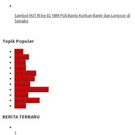
Sambut HUT RI ke 81 YBM PLN Bantu Korban Banjir dan Longsor di
Tamako
Topik Populer
sulut
manado
politik
Talaud
DPRD SULUT
E2L-Mantap
Covid-19
James A Kojongian
kriminal
Banjir Manado
golkar
BERITA TERBARU
1