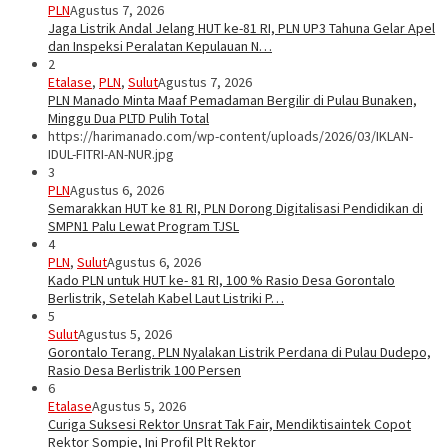
PLN
Agustus 7, 2026
Jaga Listrik Andal Jelang HUT ke-81 RI, PLN UP3 Tahuna Gelar Apel
dan Inspeksi Peralatan Kepulauan N…
2
Etalase
,
PLN
,
Sulut
Agustus 7, 2026
PLN Manado Minta Maaf Pemadaman Bergilir di Pulau Bunaken,
Minggu Dua PLTD Pulih Total
https://harimanado.com/wp-content/uploads/2026/03/IKLAN-
IDUL-FITRI-AN-NUR.jpg
3
PLN
Agustus 6, 2026
Semarakkan HUT ke 81 RI, PLN Dorong Digitalisasi Pendidikan di
SMPN1 Palu Lewat Program TJSL
4
PLN
,
Sulut
Agustus 6, 2026
Kado PLN untuk HUT ke- 81 RI, 100 % Rasio Desa Gorontalo
Berlistrik, Setelah Kabel Laut Listriki P…
5
Sulut
Agustus 5, 2026
Gorontalo Terang. PLN Nyalakan Listrik Perdana di Pulau Dudepo,
Rasio Desa Berlistrik 100 Persen
6
Etalase
Agustus 5, 2026
Curiga Suksesi Rektor Unsrat Tak Fair, Mendiktisaintek Copot
Rektor Sompie, Ini Profil Plt Rektor