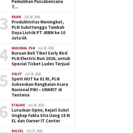
Pemulihan Pascabencana
T…
3
EKUIN
Juli 28, 2026
Produktivitas Meningkat,
PLN Suluttenggo Tambah
Daya Listrik PT JRBM ke 10
Juta VA
4
NASIONAL
,
PLN
Juli 28, 2026
Buruan Beli Tiket Early Bird
PLN Electric Run 2026, untuk
Special Ticket Ludes Terjual
5
SULUT
Juli 28, 2026
Spirit HUT ke 81 RI, PLN
Sukseskan Rangkaian Acara
Nasional PIKI – UNKRIT di
Tentena
6
ETALASE
Juli 28, 2026
Luruskan Opini, Kejati Sulut
Ungkap Fakta Sita Uang 18 M
EL dan Owner IT Center
BOLSEL
Juli 27, 2026