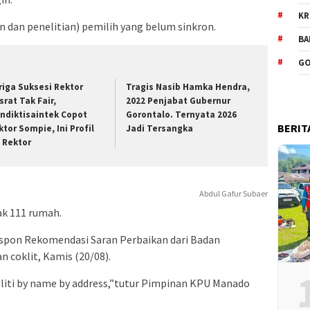
KR
 dan penelitian) pemilih yang belum sinkron.
BA
GO
riga Suksesi Rektor
Tragis Nasib Hamka Hendra,
srat Tak Fair,
2022 Penjabat Gubernur
ndiktisaintek Copot
Gorontalo. Ternyata 2026
BERIT
ktor Sompie, Ini Profil
Jadi Tersangka
t Rektor
Abdul Gafur Subaer
k 111 rumah.
pon Rekomendasi Saran Perbaikan dari Badan
coklit, Kamis (20/08).
iti by name by address,”tutur Pimpinan KPU Manado