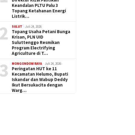
Keandalan PLTU Palu 3
Topang Ketahanan Energi
Listrik…
2
SULUT
Juli 24, 2026
Topang Usaha Petani Bunga
Krisan, PLN UID
Suluttenggo Resmikan
Program Electrifying
Agriculture di T…
3
MONGONDOW RAYA
Juli 24, 2026
Peringatan HUT ke 11
Kecamatan Helumo, Bupati
Iskandar dan Wabup Deddy
Ikut Bersukacita dengan
Warg…