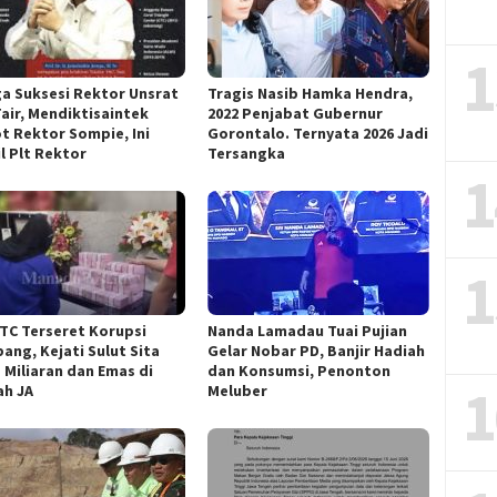
1
ga Suksesi Rektor Unsrat
Tragis Nasib Hamka Hendra,
Fair, Mendiktisaintek
2022 Penjabat Gubernur
t Rektor Sompie, Ini
Gorontalo. Ternyata 2026 Jadi
l Plt Rektor
Tersangka
1
1
ITC Terseret Korupsi
Nanda Lamadau Tuai Pujian
ang, Kejati Sulut Sita
Gelar Nobar PD, Banjir Hadiah
 Miliaran dan Emas di
dan Konsumsi, Penonton
1
h JA
Meluber