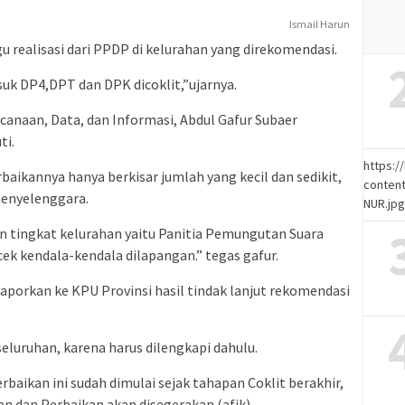
Ismail Harun
realisasi dari PPDP di kelurahan yang direkomendasi.
k DP4,DPT dan DPK dicoklit,”ujarnya.
anaan, Data, dan Informasi, Abdul Gafur Subaer
ti.
https:
baikannya hanya berkisar jumlah yang kecil dan sedikit,
content
penyelenggara.
NUR.jp
n tingkat kelurahan yaitu Panitia Pemungutan Suara
k kendala-kendala dilapangan.” tegas gafur.
aporkan ke KPU Provinsi hasil tindak lanjut rekomendasi
eluruhan, karena harus dilengkapi dahulu.
aikan ini sudah dimulai sejak tahapan Coklit berakhir,
n dan Perbaikan akan disegerakan.(afik)