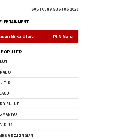
SABTU, 8 AGUSTUS 2026
ELEBTAINMENT
PLN Manado Minta Maaf Pemadaman Bergilir di Pulau Bunaken
 POPULER
ULUT
ANADO
LITIK
LAUD
RD SULUT
L-MANTAP
VID-19
MES A KOJONGIAN