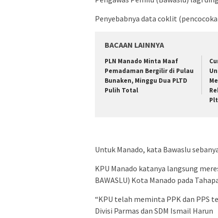
Penyebabnya data coklit (pencocokan
BACAAN LAINNYA
PLN Manado Minta Maaf
Cu
Pemadaman Bergilir di Pulau
Un
Bunaken, Minggu Dua PLTD
Me
Pulih Total
Re
Pl
Untuk Manado, kata Bawaslu sebanya
KPU Manado katanya langsung meres
BAWASLU) Kota Manado pada Tahapan 
“KPU telah meminta PPK dan PPS tel
Divisi Parmas dan SDM Ismail Harun