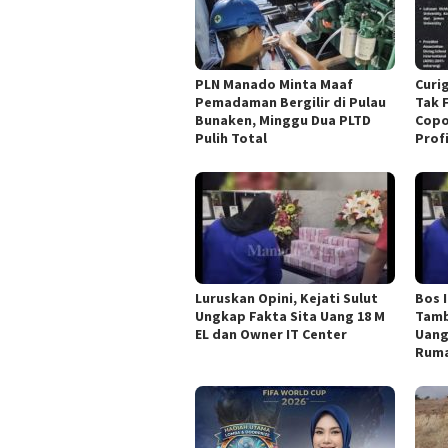
PLN Manado Minta Maaf
Curi
Pemadaman Bergilir di Pulau
Tak 
Bunaken, Minggu Dua PLTD
Copo
Pulih Total
Profi
Luruskan Opini, Kejati Sulut
Bos 
Ungkap Fakta Sita Uang 18 M
Tamb
EL dan Owner IT Center
Uang
Ruma