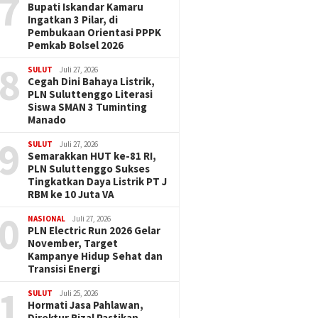
7
Bupati Iskandar Kamaru
Ingatkan 3 Pilar, di
Pembukaan Orientasi PPPK
Pemkab Bolsel 2026
8
SULUT
Juli 27, 2026
Cegah Dini Bahaya Listrik,
PLN Suluttenggo Literasi
Siswa SMAN 3 Tuminting
Manado
9
SULUT
Juli 27, 2026
Semarakkan HUT ke-81 RI,
PLN Suluttenggo Sukses
Tingkatkan Daya Listrik PT J
RBM ke 10 Juta VA
0
NASIONAL
Juli 27, 2026
PLN Electric Run 2026 Gelar
November, Target
Kampanye Hidup Sehat dan
Transisi Energi
1
SULUT
Juli 25, 2026
Hormati Jasa Pahlawan,
Direktur Rizal Pastikan