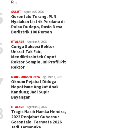
P…
5
SULUT
Agustus 5, 2026
Gorontalo Terang. PLN
Nyalakan Listrik Perdana di
Pulau Dudepo, Rasio Desa
Berlistrik 100 Persen
6
ETALASE
Agustus 5, 2026
Curiga Suksesi Rektor
Unsrat Tak Fair,
Mendiktisaintek Copot
Rektor Sompie, Ini Profil Plt
Rektor
7
MONGONDOW RAYA
Agustus 4, 2026
Oknum Pejabat Diduga
Nepotisme Angkat Anak
Kandung Jadi Supir
Bayangan
8
ETALASE
Agustus 3, 2026
Tragis Nasib Hamka Hendra,
2022 Penjabat Gubernur
Gorontalo. Ternyata 2026
Jadi Tersangka