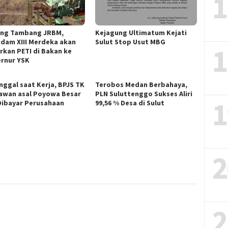
1
ng Tambang JRBM,
Kejagung Ultimatum Kejati
dam XIII Merdeka akan
Sulut Stop Usut MBG
1
rkan PETI di Bakan ke
rnur YSK
nggal saat Kerja, BPJS TK
Terobos Medan Berbahaya,
awan asal Poyowa Besar
PLN Suluttenggo Sukses Aliri
1
Dibayar Perusahaan
99,56 % Desa di Sulut
2
2