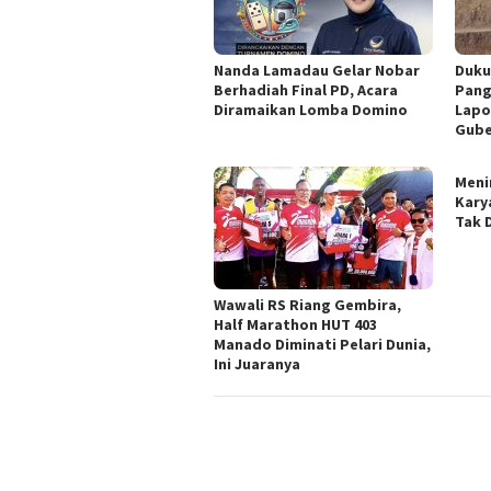
Nanda Lamadau Gelar Nobar
Duku
Berhadiah Final PD, Acara
Pang
Diramaikan Lomba Domino
Lapo
Gube
Meni
Kary
Tak 
Wawali RS Riang Gembira,
Half Marathon HUT 403
Manado Diminati Pelari Dunia,
Ini Juaranya