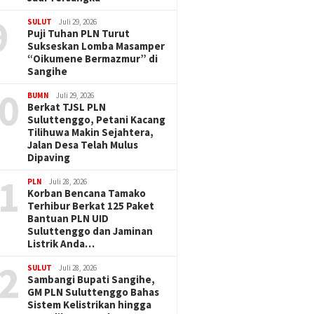
9
SULUT
Juli 29, 2026
Puji Tuhan PLN Turut
Sukseskan Lomba Masamper
“Oikumene Bermazmur” di
Sangihe
0
BUMN
Juli 29, 2026
Berkat TJSL PLN
Suluttenggo, Petani Kacang
Tilihuwa Makin Sejahtera,
Jalan Desa Telah Mulus
Dipaving
1
PLN
Juli 28, 2026
Korban Bencana Tamako
Terhibur Berkat 125 Paket
Bantuan PLN UID
Suluttenggo dan Jaminan
Listrik Anda…
2
SULUT
Juli 28, 2026
Sambangi Bupati Sangihe,
GM PLN Suluttenggo Bahas
Sistem Kelistrikan hingga