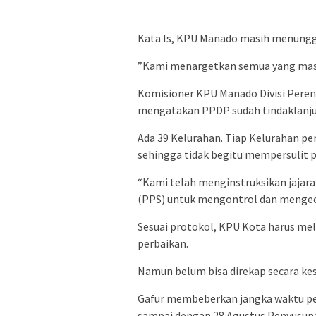
Kata Is, KPU Manado masih menunggu 
”Kami menargetkan semua yang masu
Komisioner KPU Manado Divisi Perenc
mengatakan PPDP sudah tindaklanju
Ada 39 Kelurahan. Tiap Kelurahan per
sehingga tidak begitu mempersulit 
“Kami telah menginstruksikan jajara
(PPS) untuk mengontrol dan mengece
Sesuai protokol, KPU Kota harus mel
perbaikan.
Namun belum bisa direkap secara kes
Gafur membeberkan jangka waktu perb
sampai dengan 28 Agustus Penyusuna