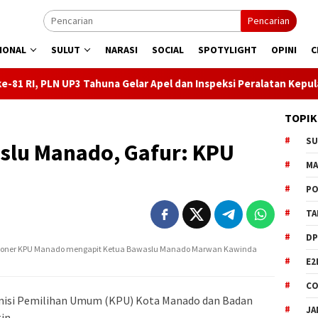
Pencarian
IONAL
SULUT
NARASI
SOCIAL
SPOTYLIGHT
OPINI
C
huna Gelar Apel dan Inspeksi Peralatan Kepulauan Nusa Utara
TOPIK
S
lu Manado, Gafur: KPU
M
PO
TA
DP
ioner KPU Manado mengapit Ketua Bawaslu Manado Marwan Kawinda
E2
CO
misi Pemilihan Umum (KPU) Kota Manado dan Badan
JA
in.