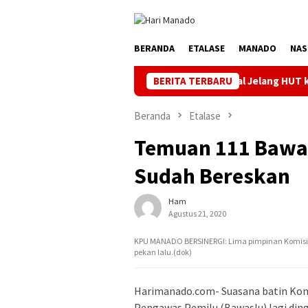
Loncat
ke
konten
BERANDA
ETALASE
MANADO
NAS
Jaga Listrik Andal Jelang HUT ke-81 RI, PLN UP3 Ta
BERITA TERBARU
Beranda
Etalase
Temuan 111 Bawas
Sudah Bereskan
Ham
Agustus 21, 2020
KPU MANADO BERSINERGI: Lima pimpinan Komis
pekan lalu.(dok)
Harimanado.com- Suasana batin Ko
Pengawas Pemilu (Bawaslu) lagi ding