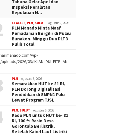
Tahuna Gelar Apel dan
Inspeksi Peralatan
Kepulauan N…
2
ETALASE
,
PLN
,
SULUT
Agustus 7, 2026
PLN Manado Minta Maaf
Pemadaman Bergilir di Pulau
Bunaken, Minggu Dua PLTD
Pulih Total
//harimanado.com/wp-
/uploads/2026/03/IKLAN-IDUL-FITRI-AN-
g
3
PLN
Agustus 6, 2026
Semarakkan HUT ke 81 RI,
PLN Dorong Digitalisasi
Pendidikan di SMPN1 Palu
Lewat Program TJSL
4
PLN
,
SULUT
Agustus 6, 2026
Kado PLN untuk HUT ke- 81
RI, 100 % Rasio Desa
Gorontalo Berlistrik,
Setelah Kabel Laut Listriki