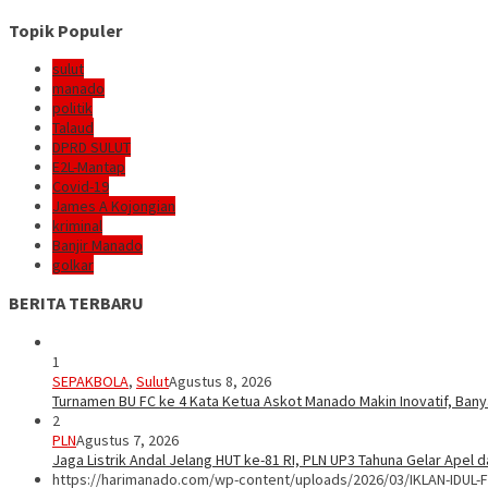
Topik Populer
sulut
manado
politik
Talaud
DPRD SULUT
E2L-Mantap
Covid-19
James A Kojongian
kriminal
Banjir Manado
golkar
BERITA TERBARU
1
SEPAKBOLA
,
Sulut
Agustus 8, 2026
Turnamen BU FC ke 4 Kata Ketua Askot Manado Makin Inovatif, Bany
2
PLN
Agustus 7, 2026
Jaga Listrik Andal Jelang HUT ke-81 RI, PLN UP3 Tahuna Gelar Apel
https://harimanado.com/wp-content/uploads/2026/03/IKLAN-IDUL-F