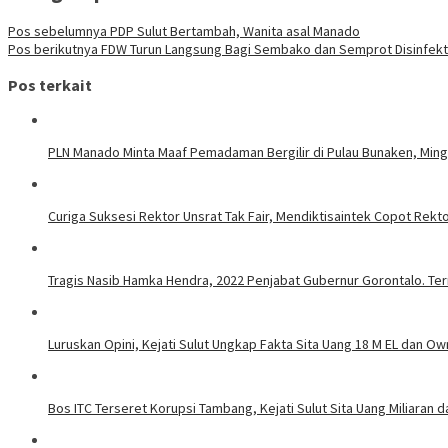
Pos sebelumnya
PDP Sulut Bertambah, Wanita asal Manado
Pos berikutnya
FDW Turun Langsung Bagi Sembako dan Semprot Disinfek
Pos terkait
PLN Manado Minta Maaf Pemadaman Bergilir di Pulau Bunaken, Mingg
Curiga Suksesi Rektor Unsrat Tak Fair, Mendiktisaintek Copot Rektor
Tragis Nasib Hamka Hendra, 2022 Penjabat Gubernur Gorontalo. Ter
Luruskan Opini, Kejati Sulut Ungkap Fakta Sita Uang 18 M EL dan Ow
Bos ITC Terseret Korupsi Tambang, Kejati Sulut Sita Uang Miliaran 