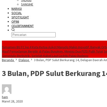
TALAUD
SANGIHE
NARASI
SOCIAL
SPOTYLIGHT
OPINI
CELEBTAINMENT
BERITA TERBARU
Turnamen BU FC ke 4 Kata Ketua Askot Manado Makin Inovatif, Banyak Orbi
Maaf Pemadaman Bergilir di Pulau Bunaken, Minggu Dua PLTD Pulih Total
Se
Gorontalo Berlistrik, Setelah Kabel Laut Listriki Pulau Dudepo
Beranda
Etalase
3 Bulan, PDP Sulut Berkurang 14, Delapan Daerah A
3 Bulan, PDP Sulut Berkurang 
ham
Maret 28, 2020