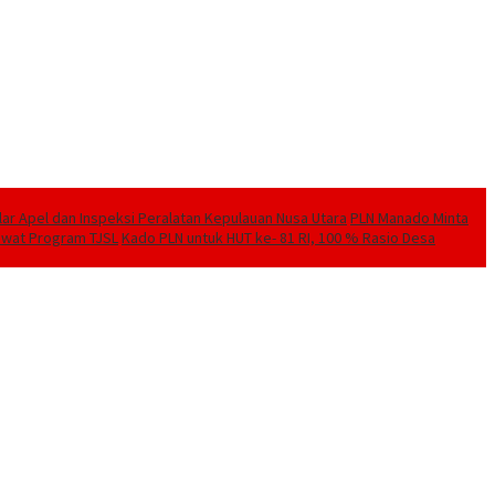
elar Apel dan Inspeksi Peralatan Kepulauan Nusa Utara
PLN Manado Minta
Lewat Program TJSL
Kado PLN untuk HUT ke- 81 RI, 100 % Rasio Desa