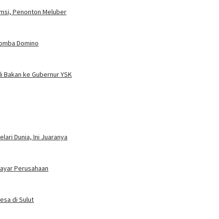
umsi, Penonton Meluber
 Lomba Domino
i Bakan ke Gubernur YSK
ari Dunia, Ini Juaranya
bayar Perusahaan
esa di Sulut