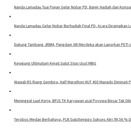
Nanda Lamadau Tuai Pujian Gelar Nobar PD, Banjir Hadiah dan Kons
Nanda Lamadau Gelar Nobar Berhadiah Final PD, Acara Diramaikan
Dukung Tambang JRBM, Pangdam XIII Merdeka akan Laporkan PETI d
Kejagung Ultimatum Kejati Sulut Stop Usut MBG
Wawali RS Riang Gembira, Half Marathon HUT 403 Manado Diminati Pel
Meninggal saat Kerja, BPJS TK Karyawan asal Poyowa Besar Tak Di
Terobos Medan Berbahaya, PLN Suluttenggo Sukses Aliri 99,56 % D