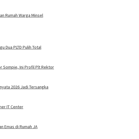
tan Rumah Warga Minsel
u Dua PLTD Pulih Total
 Sompie, Ini Profil Plt Rektor
nyata 2026 Jadi Tersangka
ner IT Center
dan Emas di Rumah JA