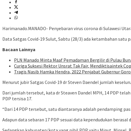
Harimanado.MANADO- Penyebaran virus corona di Sulawesi Utara
Data Satgas Covid-19 Sulut, Sabtu (28/3) ada ketambahan satu 
Bacaan Lainnya
PLN Manado Minta Maaf Pemadaman Bergilir di Pulau Buna
Curiga Suksesi Rektor Unsrat Tak Fair, Mendiktisaintek Cop
Tragis Nasib Hamka Hendra, 2022 Penjabat Gubernur Goron
Menurut jubir Satgas Covid-19 dr Steven Daendel jumlah keseluru
Dari jumlah tersebut, kata dr Steaven Dandel MPH, 14 PDP telah
PDP tersisa 17.
“Dari 14 PDP tersebut, satu diantaranya adalah pendamping pas
Adapun data sebaran 17 PDP sesuai data kependudukan berasal d
Sedangkan kabupaten/kota yang nihil PDP yaitu Minut, Minsel, B