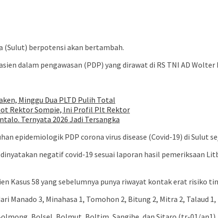
 (Sulut) berpotensi akan bertambah.
pasien dalam pengawasan (PDP) yang dirawat di RS TNI AD Wolter M
ken, Minggu Dua PLTD Pulih Total
ot Rektor Sompie, Ini Profil Plt Rektor
talo. Ternyata 2026 Jadi Tersangka
han epidemiologik PDP corona virus disease (Covid-19) di Sulut se
 dinyatakan negatif covid-19 sesuai laporan hasil pemeriksaan L
ien Kasus 58 yang sebelumnya punya riwayat kontak erat risiko 
ari Manado 3, Minahasa 1, Tomohon 2, Bitung 2, Mitra 2, Talaud 1
olmong, Bolsel, Bolmut, Boltim, Sangihe, dan Sitaro.(tr-01/an1)