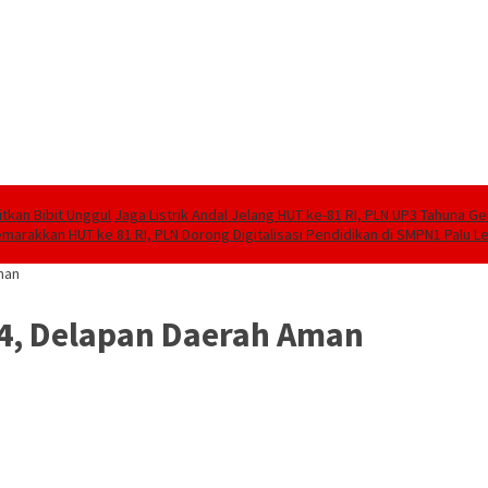
tkan Bibit Unggul
Jaga Listrik Andal Jelang HUT ke-81 RI, PLN UP3 Tahuna G
marakkan HUT ke 81 RI, PLN Dorong Digitalisasi Pendidikan di SMPN1 Palu 
man
14, Delapan Daerah Aman