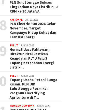
PLN Suluttenggo Sukses
Tingkatkan Daya Listrik PT J
RBM ke 10 Juta VA
8
NASIONAL
Juli 27, 2026
PLN Electric Run 2026 Gelar
November, Target
Kampanye Hidup Sehat dan
Transisi Energi
9
SULUT
Juli 25, 2026
Hormati Jasa Pahlawan,
Direktur Rizal Pastikan
Keandalan PLTU Palu 3
Topang Ketahanan Energi
Listrik…
0
SULUT
Juli 24, 2026
Topang Usaha Petani Bunga
Krisan, PLN UID
Suluttenggo Resmikan
Program Electrifying
Agriculture di T…
MONGONDOW RAYA
Juli 24, 2026
Peringatan HUT ke 11