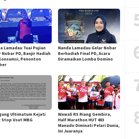
a Lamadau Tuai Pujian
Nanda Lamadau Gelar Nobar
r Nobar PD, Banjir Hadiah
Berhadiah Final PD, Acara
Konsumsi, Penonton
Diramaikan Lomba Domino
ber
gung Ultimatum Kejati
Wawali RS Riang Gembira,
t Stop Usut MBG
Half Marathon HUT 403
Manado Diminati Pelari Dunia,
Ini Juaranya