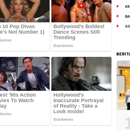
KR
BA
GO
BERIT