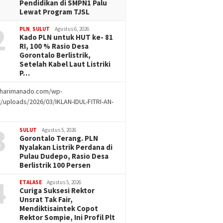
Pendidikan di SMPN1 Palu
Lewat Program TJSL
2
PLN
,
SULUT
Agustus 6, 2026
Kado PLN untuk HUT ke- 81
RI, 100 % Rasio Desa
Gorontalo Berlistrik,
Setelah Kabel Laut Listriki
P…
//harimanado.com/wp-
/uploads/2026/03/IKLAN-IDUL-FITRI-AN-
g
3
SULUT
Agustus 5, 2026
Gorontalo Terang. PLN
Nyalakan Listrik Perdana di
Pulau Dudepo, Rasio Desa
Berlistrik 100 Persen
4
ETALASE
Agustus 5, 2026
Curiga Suksesi Rektor
Unsrat Tak Fair,
Mendiktisaintek Copot
Rektor Sompie, Ini Profil Plt