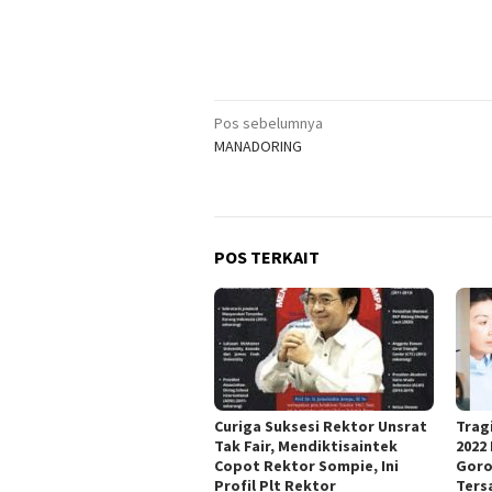
Navigasi
Pos sebelumnya
MANADORING
pos
POS TERKAIT
Curiga Suksesi Rektor Unsrat
Trag
Tak Fair, Mendiktisaintek
2022
Copot Rektor Sompie, Ini
Goro
Profil Plt Rektor
Ters