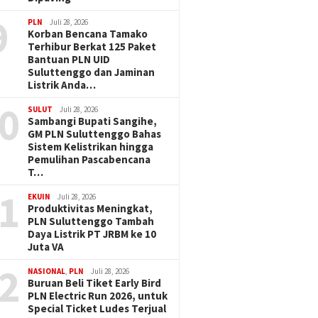
9
PLN
Juli 28, 2026
Korban Bencana Tamako
Terhibur Berkat 125 Paket
Bantuan PLN UID
Suluttenggo dan Jaminan
Listrik Anda…
0
SULUT
Juli 28, 2026
Sambangi Bupati Sangihe,
GM PLN Suluttenggo Bahas
Sistem Kelistrikan hingga
Pemulihan Pascabencana
T…
1
EKUIN
Juli 28, 2026
Produktivitas Meningkat,
PLN Suluttenggo Tambah
Daya Listrik PT JRBM ke 10
Juta VA
2
NASIONAL
,
PLN
Juli 28, 2026
Buruan Beli Tiket Early Bird
PLN Electric Run 2026, untuk
Special Ticket Ludes Terjual