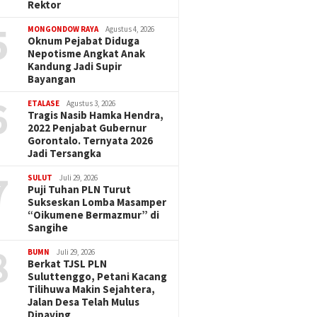
Rektor
5
MONGONDOW RAYA
Agustus 4, 2026
Oknum Pejabat Diduga
Nepotisme Angkat Anak
Kandung Jadi Supir
Bayangan
6
ETALASE
Agustus 3, 2026
Tragis Nasib Hamka Hendra,
2022 Penjabat Gubernur
Gorontalo. Ternyata 2026
Jadi Tersangka
7
SULUT
Juli 29, 2026
Puji Tuhan PLN Turut
Sukseskan Lomba Masamper
“Oikumene Bermazmur” di
Sangihe
8
BUMN
Juli 29, 2026
Berkat TJSL PLN
Suluttenggo, Petani Kacang
Tilihuwa Makin Sejahtera,
Jalan Desa Telah Mulus
Dipaving