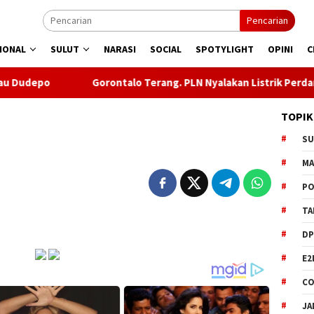
Pencarian
IONAL
SULUT
NARASI
SOCIAL
SPOTYLIGHT
OPINI
C
Gorontalo Terang. PLN Nyalakan Listrik Perdana di Pulau Dudepo, 
TOPIK
S
M
PO
TA
DP
E2
CO
JA