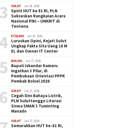
3
SULUT
Juli 28, 2026
Spirit HUT ke 81 RI, PLN
Sukseskan Rangkaian Acara
Nasional PIKI – UNKRIT di
Tentena
4
ETALASE
Juli 28, 2026
Luruskan Opini, Kejati Sulut
Ungkap Fakta Sita Uang 18 M
EL dan Owner IT Center
5
BOLSEL
Juli 27, 2026
Bupati Iskandar Kamaru
Ingatkan 3 Pilar, di
Pembukaan Orientasi PPPK
Pemkab Bolsel 2026
6
SULUT
Juli 27, 2026
Cegah Dini Bahaya Listrik,
PLN Suluttenggo Literasi
Siswa SMAN 3 Tuminting
Manado
7
SULUT
Juli 27, 2026
Semarakkan HUT ke-81 RI,