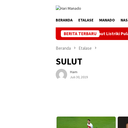
Loncat
ke
konten
BERANDA
ETALASE
MANADO
NAS
lo Berlistrik, Setelah Kabel Laut Listriki Pulau Dudepo
BERITA TERBARU
Beranda
Etalase
SULUT
Ham
Juli 30, 2019