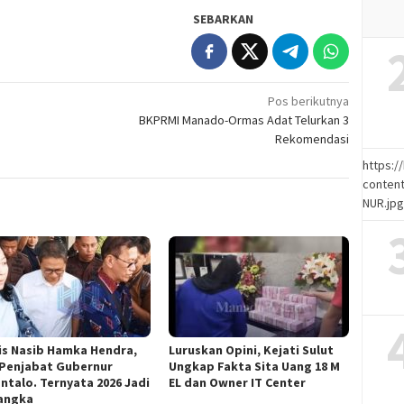
SEBARKAN
Pos berikutnya
BKPRMI Manado-Ormas Adat Telurkan 3
Rekomendasi
https:
content
NUR.jp
is Nasib Hamka Hendra,
Luruskan Opini, Kejati Sulut
 Penjabat Gubernur
Ungkap Fakta Sita Uang 18 M
ntalo. Ternyata 2026 Jadi
EL dan Owner IT Center
angka