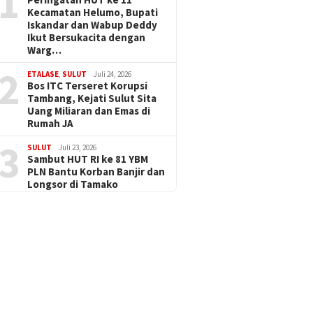
1
Kecamatan Helumo, Bupati
Iskandar dan Wabup Deddy
Ikut Bersukacita dengan
Warg…
2
ETALASE
,
SULUT
Juli 24, 2026
Bos ITC Terseret Korupsi
Tambang, Kejati Sulut Sita
Uang Miliaran dan Emas di
Rumah JA
3
SULUT
Juli 23, 2026
Sambut HUT RI ke 81 YBM
PLN Bantu Korban Banjir dan
Longsor di Tamako