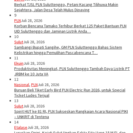
Berkat TJSL PLN Suluttenggo, Petani Kacang Tilihuwa Makin
Sejahtera, Jalan Desa Telah Mulus Dipaving
9
PLN
Juli 28, 2026
Korban Bencana Tamako Terhibur Berkat 125 Paket Bantuan PLN
UID Suluttenggo dan Jaminan Listrik Anda…
10
Sulut
Juli 28, 2026
Sambangi Bupati Sangihe, GM PLN Suluttenggo Bahas Sistem
Kelistrikan hingga Pemulihan Pascabencana T…
11
Ekuin
Juli 28, 2026
Produktivitas Meningkat, PLN Suluttenggo Tambah Daya Listrik PT
JRBM ke 10 Juta VA
12
Nasional
,
PLN
Juli 28, 2026
Buruan Beli Tiket Early Bird PLN Electric Run 2026, untuk Special
Ticket Ludes Terjual
13
Sulut
Juli 28, 2026
Spirit HUT ke 81 RI, PLN Sukseskan Rangkaian Acara Nasional PIKI
– UNKRIT di Tentena
14
Etalase
Juli 28, 2026
Luruskan Opini, Kejati Sulut Ungkap Fakta Sita Uang 18 M EL dan