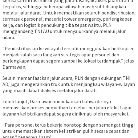
kerusakan infrastruktur yang parah. Banyak akses jalan utama
terputus, sehingga beberapa wilayah masih sulit dijangkau
melalui jalur darat. Untuk memastikan seluruh pendistribusian,
termasuk personel, material tower emergency, perlengkapan
kerja, dan logistik pendukung tiba tepat waktu, PLN
menggandeng TNI AU untuk menyalurkannya melalui jalur
udara.
“Pendistribusian ke wilayah terisolir menggunakan helikopter
menjadi salah satu langkah strategis agar personel dan
perlengkapan dapat segera sampai ke lokasi terdampak,” jelas
Darmawan.
Selain memanfaatkan jalur udara, PLN dengan dukungan TNI
AD, juga mengerahkan truk untuk menjangkau wilayah-wilayah
yang masih dapat diakses melalui jalur darat.
Lebih lanjut, Darmawan menekankan bahwa dirinya
memastikan proses pemulihan tersebut berjalan efektif agar
layanan kelistrikan dapat segera dinikmati oleh masyarakat.
“Para personel terus bekerja nonstop dengan semangat tinggi
untuk memastikan sistem kelistrikan pulih secara cepat dan
aman,” tegasnya.(ham)