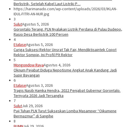
Berlistrik, Setelah Kabel Laut Listriki P…
https://harimanado.com/wp-content/uploads/2026/03/IKLAN-
IDUL-FITRI-AN-NUR.jpg
3
Sulut
Agustus 5, 2026
Gorontalo Terang. PLN Nyalakan Listrik Perdana di Pulau Dudepo,
Rasio Desa Berlistrik 100 Persen
4
Etalase
Agustus 5, 2026
Curiga Suksesi Rektor Unsrat Tak Fair, Mendiktisaintek Copot
Rektor Sompie, Ini Profil Plt Rektor
5
Mongondow Raya
Agustus 4, 2026
Oknum Pejabat Diduga Nepotisme Angkat Anak Kandung Jadi
Supir Bayangan
6
Etalase
Agustus 3, 2026
Tragis Nasib Hamka Hendra, 2022 Penjabat Gubernur Gorontalo.
Ternyata 2026 Jadi Tersangka
7
Sulut
Juli 29, 2026
Puji Tuhan PLN Turut Sukseskan Lomba Masamper “Oikumene
Bermazmur” di Sangihe
8
BUMN
Juli 29, 2026