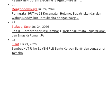
Resmikan Program Electrifying Agriculture di T…
21
Mongondow Raya
Juli 24, 2026
Peringatan HUT ke 11 Kecamatan Helumo, Bupati Iskandar dan
Wabup Deddy Ikut Bersukacita dengan Warg…
22
Etalase
,
Sulut
Juli 24, 2026
Bos ITC Terseret Korupsi Tambang, Kejati Sulut Sita Uang Miliaran
dan Emas di Rumah JA
23
Sulut
Juli 23, 2026
Sambut HUT RI ke 81 YBM PLN Bantu Korban Banjir dan Longsor di
Tamako