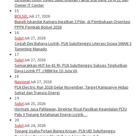
Owner IT Center
15
BOLSEL
Juli 27, 2026
Bupati Iskandar Kamaru Ingatkan 3 Pilar, di Pembukaan Orientasi
PPPK Pemkab Bolsel 2026
16
Sulut
Juli 27, 2026
Cegah Dini Bahaya Listrik, PLN Suluttenggo Literasi Siswa SMAN 3
Tuminting Manado
17
Sulut
Juli 27, 2026
Semarakkan HUT ke-81 RI, PLN Suluttenggo Sukses Tingkatkan
Daya Listrik PT J RBM ke 10 Juta VA
18
Nasional
Juli 27, 2026
PLN Electric Run 2026 Gelar November, Target Kampanye Hidup
Sehat dan Transisi Energi
19
Sulut
Juli 25, 2026
Hormati Jasa Pahlawan, Direktur Rizal Pastikan Keandalan PLTU
Palu 3 Topang Ketahanan Energi Listrik…
20
Sulut
Juli 24, 2026
Topang Usaha Petani Bunga Krisan, PLN UID Suluttenggo