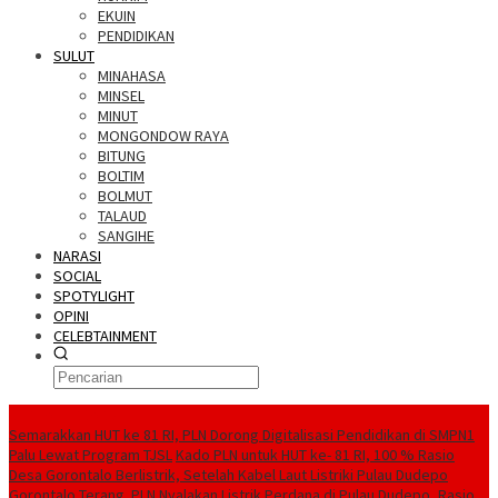
EKUIN
PENDIDIKAN
SULUT
MINAHASA
MINSEL
MINUT
MONGONDOW RAYA
BITUNG
BOLTIM
BOLMUT
TALAUD
SANGIHE
NARASI
SOCIAL
SPOTYLIGHT
OPINI
CELEBTAINMENT
BERITA TERBARU
Semarakkan HUT ke 81 RI, PLN Dorong Digitalisasi Pendidikan di SMPN1
Palu Lewat Program TJSL
Kado PLN untuk HUT ke- 81 RI, 100 % Rasio
Desa Gorontalo Berlistrik, Setelah Kabel Laut Listriki Pulau Dudepo
Gorontalo Terang. PLN Nyalakan Listrik Perdana di Pulau Dudepo, Rasio