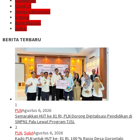
E2L-Mantap
Covid-19
James A Kojongian
kriminal
Banjir Manado
golkar
BERITA TERBARU
1
PLN
Agustus 6, 2026
Semarakkan HUT ke 81 RI, PLN Dorong Digitalisasi Pendidikan di
SMPN1 Palu Lewat Program TJSL
2
PLN
,
Sulut
Agustus 6, 2026
Kado PLN untuk HUT ke- 81 RI, 100 % Rasio Desa Gorontalo