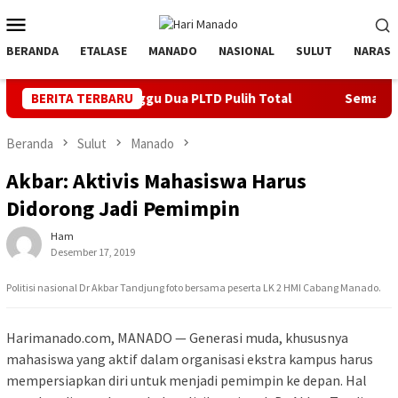
Loncat
Menu
ke
Mobile
konten
BERANDA
ETALASE
MANADO
NASIONAL
SULUT
NARASI
aken, Minggu Dua PLTD Pulih Total
BERITA TERBARU
Semarakkan HUT ke 81 
Beranda
Sulut
Manado
Akbar: Aktivis Mahasiswa Harus
Didorong Jadi Pemimpin
Ham
Desember 17, 2019
Politisi nasional Dr Akbar Tandjung foto bersama peserta LK 2 HMI Cabang Manado.
Harimanado.com, MANADO — Generasi muda, khususnya
mahasiswa yang aktif dalam organisasi ekstra kampus harus
mempersiapkan diri untuk menjadi pemimpin ke depan. Hal