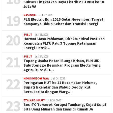
Sukses Tingkatkan Daya Listrik PT J RBM ke 10
Juta VA
19
NASIONAL
Juli 27, 2026
PLN Electric Run 2026 Gelar November, Target
Kampanye Hidup Sehat dan Transisi Energi
20
SULUT
Juli 25, 2026
Hormati Jasa Pahlawan, Direktur Rizal Pastikan
Keandalan PLTU Palu 3 Topang Ketahanan
Energi Listrik…
21
SULUT
Juli 24, 2026
Topang Usaha Petani Bunga Krisan, PLN UID
Suluttenggo Resmikan Program Electrifying
Agriculture di T…
22
MONGONDOW RAYA
Juli 24, 2026
Peringatan HUT ke 11 Kecamatan Helumo,
Bupati Iskandar dan Wabup Deddy Ikut
Bersukacita dengan Warg…
23
ETALASE
,
SULUT
Juli 24, 2026
Bos ITC Terseret Korupsi Tambang, Kejati Sulut
Sita Uang Miliaran dan Emas di Rumah JA