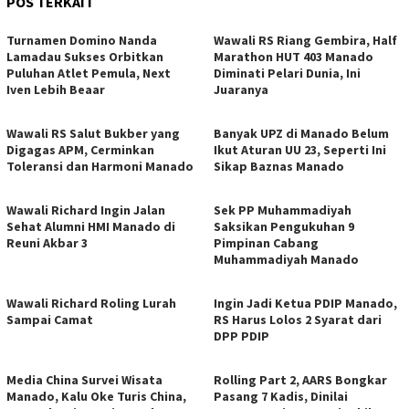
POS TERKAIT
Turnamen Domino Nanda
Wawali RS Riang Gembira, Half
Lamadau Sukses Orbitkan
Marathon HUT 403 Manado
Puluhan Atlet Pemula, Next
Diminati Pelari Dunia, Ini
Iven Lebih Beaar
Juaranya
Wawali RS Salut Bukber yang
Banyak UPZ di Manado Belum
Digagas APM, Cerminkan
Ikut Aturan UU 23, Seperti Ini
Toleransi dan Harmoni Manado
Sikap Baznas Manado
Wawali Richard Ingin Jalan
Sek PP Muhammadiyah
Sehat Alumni HMI Manado di
Saksikan Pengukuhan 9
Reuni Akbar 3
Pimpinan Cabang
Muhammadiyah Manado
Wawali Richard Roling Lurah
Ingin Jadi Ketua PDIP Manado,
Sampai Camat
RS Harus Lolos 2 Syarat dari
DPP PDIP
Media China Survei Wisata
Rolling Part 2, AARS Bongkar
Manado, Kalu Oke Turis China,
Pasang 7 Kadis, Dinilai