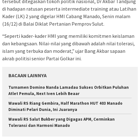
tersebut ditegaskan tokoh politik nasional, Dr Akbar Tandjung
di hadapan ratusan peserta intermediate training atau Latihan
Kader (LK) 2 yang digelar HMI Cabang Manado, Senin malam
(16/12) di Balai Diklat Pertanian Pemprov Sulut.
“Seperti kader-kader HMI yang memiliki komitmen keislaman
dan kebangsaan. Nilai-nilai yang dibawah adalah nilai tolerasi,
islam yang terbuka dan moderat,” ujar Bang Akbar sapaan
akrab politisi senior Partai Golkar ini.
BACAAN LAINNYA
Turnamen Domino Nanda Lamadau Sukses Orbitkan Puluhan
Atlet Pemula, Next Iven Lebih Beaar
Wawali RS Riang Gembira, Half Marathon HUT 403 Manado
Diminati Pelari Dunia, Ini Juaranya
Wawali RS Salut Bukber yang Digagas APM, Cerminkan
Toleransi dan Harmoni Manado