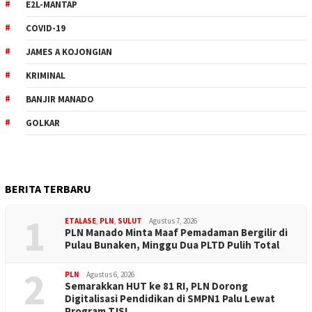
E2L-MANTAP
COVID-19
JAMES A KOJONGIAN
KRIMINAL
BANJIR MANADO
GOLKAR
BERITA TERBARU
1
ETALASE
,
PLN
,
SULUT
Agustus 7, 2026
PLN Manado Minta Maaf Pemadaman Bergilir di
Pulau Bunaken, Minggu Dua PLTD Pulih Total
2
PLN
Agustus 6, 2026
Semarakkan HUT ke 81 RI, PLN Dorong
Digitalisasi Pendidikan di SMPN1 Palu Lewat
Program TJSL