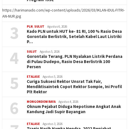
https://harimanado.com/wp-content/uploads/2026/03/IKLAN-IDUL-FITRI-
AN-NUR.jpg
3
PLN
,
SULUT
Agustus 6, 2026
Kado PLN untuk HUT ke- 81 RI, 100 % Rasio Desa
Gorontalo Berlistrik, Setelah Kabel Laut Listriki
P…
4
SULUT
Agustus 5, 2026
Gorontalo Terang. PLN Nyalakan Listrik Perdana
di Pulau Dudepo, Rasio Desa Berlistrik 100
Persen
5
ETALASE
Agustus 5, 2026
Curiga Suksesi Rektor Unsrat Tak Fair,
Mendiktisaintek Copot Rektor Sompie, Ini Profil
Plt Rektor
6
MONGONDOW RAYA
Agustus 4, 2026
Oknum Pejabat Diduga Nepotisme Angkat Anak
Kandung Jadi Supir Bayangan
ETALASE
Agustus 3, 2026
Tragis Nasib Hamka Hendra, 2022 Penjabat