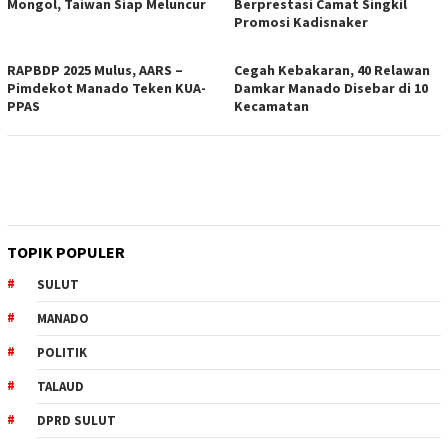
Mongol, Taiwan Siap Meluncur
Berprestasi Camat Singkil
Promosi Kadisnaker
RAPBDP 2025 Mulus, AARS –
Cegah Kebakaran, 40 Relawan
Pimdekot Manado Teken KUA-
Damkar Manado Disebar di 10
PPAS
Kecamatan
TOPIK POPULER
SULUT
MANADO
POLITIK
TALAUD
DPRD SULUT