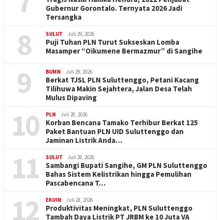
7
Gubernur Gorontalo. Ternyata 2026 Jadi
Tersangka
8
SULUT
Juli 29, 2026
Puji Tuhan PLN Turut Sukseskan Lomba
Masamper “Oikumene Bermazmur” di Sangihe
9
BUMN
Juli 29, 2026
Berkat TJSL PLN Suluttenggo, Petani Kacang
Tilihuwa Makin Sejahtera, Jalan Desa Telah
Mulus Dipaving
10
PLN
Juli 28, 2026
Korban Bencana Tamako Terhibur Berkat 125
Paket Bantuan PLN UID Suluttenggo dan
Jaminan Listrik Anda…
11
SULUT
Juli 28, 2026
Sambangi Bupati Sangihe, GM PLN Suluttenggo
Bahas Sistem Kelistrikan hingga Pemulihan
Pascabencana T…
12
EKUIN
Juli 28, 2026
Produktivitas Meningkat, PLN Suluttenggo
Tambah Daya Listrik PT JRBM ke 10 Juta VA