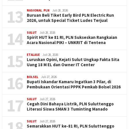
13
NASIONAL
,
PLN
Juli 28, 2026
Buruan Beli Tiket Early Bird PLN Electric Run
2026, untuk Special Ticket Ludes Terjual
14
SULUT
Juli 28, 2026
Spirit HUT ke 81 RI, PLN Sukseskan Rangkaian
Acara Nasional PIKI – UNKRIT di Tentena
15
ETALASE
Juli 28, 2026
Luruskan Opini, Kejati Sulut Ungkap Fakta Sita
Uang 18 M EL dan Owner IT Center
16
BOLSEL
Juli 27, 2026
Bupati Iskandar Kamaru Ingatkan 3 Pilar, di
Pembukaan Orientasi PPPK Pemkab Bolsel 2026
17
SULUT
Juli 27, 2026
Cegah Dini Bahaya Listrik, PLN Suluttenggo
Literasi Siswa SMAN 3 Tuminting Manado
18
SULUT
Juli 27, 2026
Semarakkan HUT ke-81 RI, PLN Suluttenggo