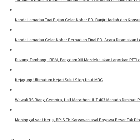
Nanda Lamadau Tuai Pujian Gelar Nobar PD, Banjir Hadiah dan Kons
Nanda Lamadau Gelar Nobar Berhadiah Final PD, Acara Diramaikan
Dukung Tambang JRBM, Pangdam XIII Merdeka akan Laporkan PETI d
Kejagung Ultimatum Kejati Sulut Stop Usut MBG
Wawali RS Riang Gembira, Half Marathon HUT 403 Manado Diminati Pel
Meninggal saat Kerja, BPJS TK Karyawan asal Poyowa Besar Tak Di