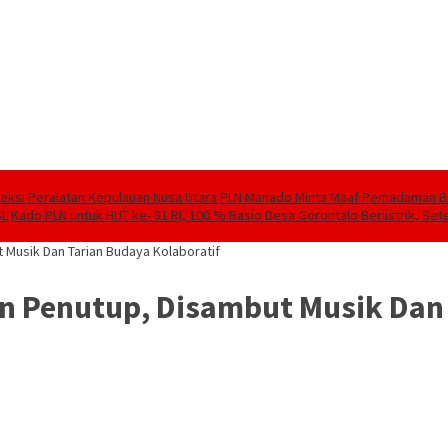
speksi Peralatan Kepulauan Nusa Utara
PLN Manado Minta Maaf Pemadaman Berg
SL
Kado PLN untuk HUT ke- 81 RI, 100 % Rasio Desa Gorontalo Berlistrik, Sete
 Musik Dan Tarian Budaya Kolaboratif
an Penutup, Disambut Musik Dan 