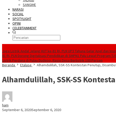
TALAUD
SANGIHE
NARASI
SOCIAL
SPOTYLIGHT
OPINI
CELEBTAINMENT
BERITA TERBARU
Jaga Listrik Andal Jelang HUT ke-81 RI, PLN UP3 Tahuna Gelar Apel dan In
81 RI, PLN Dorong Digitalisasi Pendidikan di SMPN1 Palu Lewat Program TJ
Listrik Perdana di Pulau Dudepo, Rasio Desa Berlistrik 100 Persen
Beranda
Etalase
Alhamdulillah, SSK-SS Kontestan Penutup, Disambut
Alhamdulillah, SSK-SS Kontest
ham
September 6, 2020
September 6, 2020