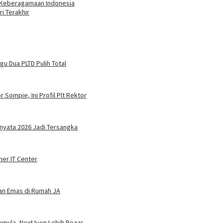
 Keberagamaan Indonesia
i Terakhir
u Dua PLTD Pulih Total
 Sompie, Ini Profil Plt Rektor
nyata 2026 Jadi Tersangka
ner IT Center
dan Emas di Rumah JA
mula, Next Iven Lebih Beaar