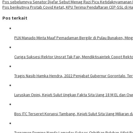
Pos sebelumnya
Senator Djafar Sebut Menag Razi Picu Ketidaknyamanan
Pos berikutnya
Protab Covid Ketat, KPU Terima Pendaftaran CEP-SSL di Har
Pos terkait
PLN Manado Minta Maaf Pemadaman Bergilir di Pulau Bunaken, Mingg
Curiga Suksesi Rektor Unsrat Tak Fair, Mendiktisaintek Copot Rektor
Tragis Nasib Hamka Hendra, 2022 Penjabat Gubernur Gorontalo. Ter
Luruskan Opini, Kejati Sulut Ungkap Fakta Sita Uang 18 M EL dan Ow
Bos ITC Terseret Korupsi Tambang, Kejati Sulut Sita Uang Miliaran 
Turnamen Domino Nanda Lamadau Sukses Orbitkan Puluhan Atlet Pe