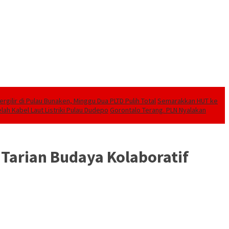
ilir di Pulau Bunaken, Minggu Dua PLTD Pulih Total
Semarakkan HUT ke
lah Kabel Laut Listriki Pulau Dudepo
Gorontalo Terang. PLN Nyalakan
Tarian Budaya Kolaboratif