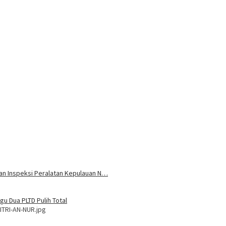
 dan Inspeksi Peralatan Kepulauan N…
u Dua PLTD Pulih Total
ITRI-AN-NUR.jpg