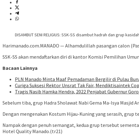
DISAMBUT SENI RELIGIUS: SSK-SS disambut hadrah dan grup kasidah
Harimanado.com.MANADO — Alhamdulillah pasangan calon (Paslon)
SSK-SS akan mendaftarkan diri di kantor Komisi Pemilihan Umu
Bacaan Lainnya
PLN Manado Minta Maaf Pemadaman Bergilir di Pulau Buna
Curiga Suksesi Rektor Unsrat Tak Fair, Mendiktisaintek Cop
Tragis Nasib Hamka Hendra, 2022 Penjabat Gubernur Goron
Sebelum tiba, grup Hadra Sholawat Nabi Gema Ma-Isya Masjid A
Dengan mengenakan Kostum Hijau-Kuning yang serasih, grup ter
Nampak dengan penuh semangat, kedua grup tersebut sementara 
Hotel Quality Manado.(tr21)