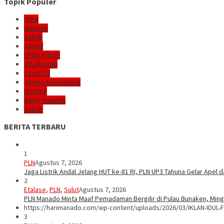
Topik Populer
sulut
manado
politik
Talaud
DPRD SULUT
E2L-Mantap
Covid-19
James A Kojongian
kriminal
Banjir Manado
golkar
BERITA TERBARU
1
PLN
Agustus 7, 2026
Jaga Listrik Andal Jelang HUT ke-81 RI, PLN UP3 Tahuna Gelar Apel
2
Etalase
,
PLN
,
Sulut
Agustus 7, 2026
PLN Manado Minta Maaf Pemadaman Bergilir di Pulau Bunaken, Mingg
https://harimanado.com/wp-content/uploads/2026/03/IKLAN-IDUL-F
3