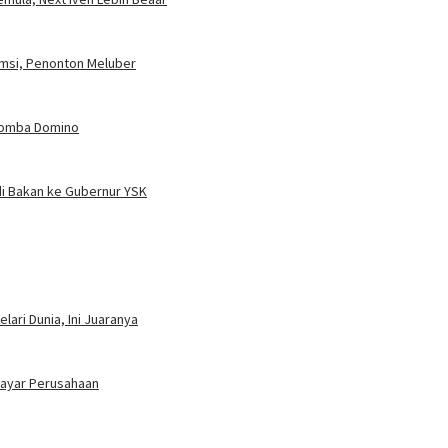
umsi, Penonton Meluber
 Lomba Domino
i Bakan ke Gubernur YSK
ari Dunia, Ini Juaranya
bayar Perusahaan