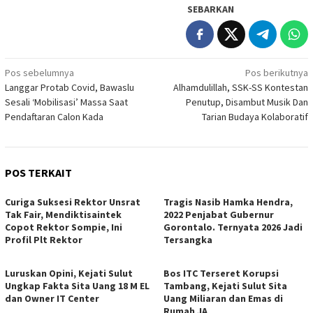
SEBARKAN
Navigasi
Pos sebelumnya
Pos berikutnya
Langgar Protab Covid, Bawaslu
Alhamdulillah, SSK-SS Kontestan
pos
Sesali ‘Mobilisasi’ Massa Saat
Penutup, Disambut Musik Dan
Pendaftaran Calon Kada
Tarian Budaya Kolaboratif
POS TERKAIT
Curiga Suksesi Rektor Unsrat
Tragis Nasib Hamka Hendra,
Tak Fair, Mendiktisaintek
2022 Penjabat Gubernur
Copot Rektor Sompie, Ini
Gorontalo. Ternyata 2026 Jadi
Profil Plt Rektor
Tersangka
Luruskan Opini, Kejati Sulut
Bos ITC Terseret Korupsi
Ungkap Fakta Sita Uang 18 M EL
Tambang, Kejati Sulut Sita
dan Owner IT Center
Uang Miliaran dan Emas di
Rumah JA