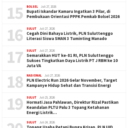
15
BOLSEL
Juli 27, 2026
Bupati Iskandar Kamaru Ingatkan 3 Pilar, di
Pembukaan Orientasi PPPK Pemkab Bolsel 2026
16
SULUT
Juli 27, 2026
Cegah Dini Bahaya Listrik, PLN Suluttenggo
Literasi Siswa SMAN 3 Tuminting Manado
17
SULUT
Juli 27, 2026
Semarakkan HUT ke-81 RI, PLN Suluttenggo
Sukses Tingkatkan Daya Listrik PT J RBM ke 10
Juta VA
18
NASIONAL
Juli 27, 2026
PLN Electric Run 2026 Gelar November, Target
Kampanye Hidup Sehat dan Transisi Energi
19
SULUT
Juli 25, 2026
Hormati Jasa Pahlawan, Direktur Rizal Pastikan
Keandalan PLTU Palu 3 Topang Ketahanan
Energi Listrik…
SULUT
Juli 24, 2026
Topang Usaha Petani Bunga Krisan, PLN UID