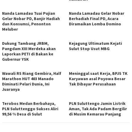
Nanda Lamadau Tuai Pujian
Nanda Lamadau Gelar Nobar
Gelar Nobar PD, Banjir Hadiah
Berhadiah Final PD, Acara
dan Konsumsi, Penonton
Diramaikan Lomba Domino
Meluber
Dukung Tambang JRBM,
Kejagung Ultimatum Kejati
Pangdam XIII Merdeka akan
Sulut Stop Usut MBG
Laporkan PETI di Bakan ke
Gubernur YSK
Wawali RS Riang Gembira, Half
Meninggal saat Kerja, BPJS TK
Marathon HUT 403 Manado
Karyawan asal Poyowa Besar
Diminati Pelari Dunia, Ini
Tak Dibayar Perusahaan
Juaranya
Terobos Medan Berbahaya,
PLN Suluttengo Jamin Listrik
PLN Suluttenggo Sukses Aliri
Aman, Tak Ada Padam Bergilir
99,56 % Desa di Sulut
di Musim Kemarau Panjang