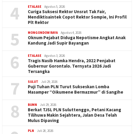
4
ETALASE
Agustus 5, 2026
Curiga Suksesi Rektor Unsrat Tak Fair,
Mendiktisaintek Copot Rektor Sompie, Ini Profil
Plt Rektor
5
MONGONDOW RAYA
Agustus 4, 2026
Oknum Pejabat Diduga Nepotisme Angkat Anak
Kandung Jadi Supir Bayangan
6
ETALASE
Agustus 3, 2026
Tragis Nasib Hamka Hendra, 2022 Penjabat
Gubernur Gorontalo. Ternyata 2026 Jadi
Tersangka
7
SULUT
Juli 29, 2026
Puji Tuhan PLN Turut Sukseskan Lomba
Masamper “Oikumene Bermazmur” di Sangihe
8
BUMN
Juli 29, 2026
Berkat TJSL PLN Suluttenggo, Petani Kacang
Tilihuwa Makin Sejahtera, Jalan Desa Telah
Mulus Dipaving
PLN
Juli 28, 2026