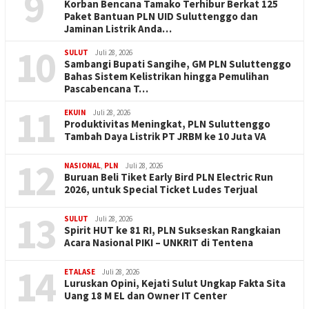
9
Korban Bencana Tamako Terhibur Berkat 125
Paket Bantuan PLN UID Suluttenggo dan
Jaminan Listrik Anda…
10
SULUT
Juli 28, 2026
Sambangi Bupati Sangihe, GM PLN Suluttenggo
Bahas Sistem Kelistrikan hingga Pemulihan
Pascabencana T…
11
EKUIN
Juli 28, 2026
Produktivitas Meningkat, PLN Suluttenggo
Tambah Daya Listrik PT JRBM ke 10 Juta VA
12
NASIONAL
,
PLN
Juli 28, 2026
Buruan Beli Tiket Early Bird PLN Electric Run
2026, untuk Special Ticket Ludes Terjual
13
SULUT
Juli 28, 2026
Spirit HUT ke 81 RI, PLN Sukseskan Rangkaian
Acara Nasional PIKI – UNKRIT di Tentena
14
ETALASE
Juli 28, 2026
Luruskan Opini, Kejati Sulut Ungkap Fakta Sita
Uang 18 M EL dan Owner IT Center