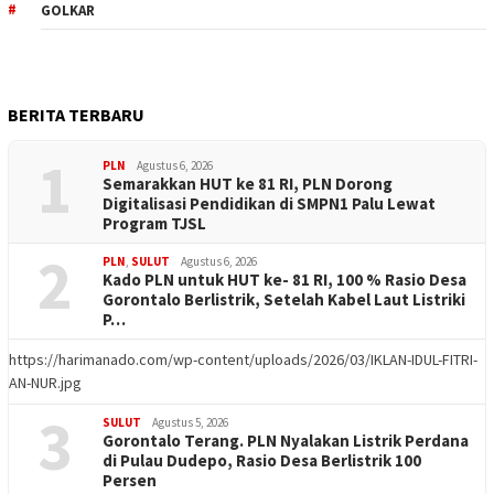
GOLKAR
BERITA TERBARU
1
PLN
Agustus 6, 2026
Semarakkan HUT ke 81 RI, PLN Dorong
Digitalisasi Pendidikan di SMPN1 Palu Lewat
Program TJSL
2
PLN
,
SULUT
Agustus 6, 2026
Kado PLN untuk HUT ke- 81 RI, 100 % Rasio Desa
Gorontalo Berlistrik, Setelah Kabel Laut Listriki
P…
https://harimanado.com/wp-content/uploads/2026/03/IKLAN-IDUL-FITRI-
AN-NUR.jpg
3
SULUT
Agustus 5, 2026
Gorontalo Terang. PLN Nyalakan Listrik Perdana
di Pulau Dudepo, Rasio Desa Berlistrik 100
Persen