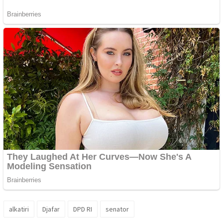
alkatiri
Djafar
DPD RI
senator