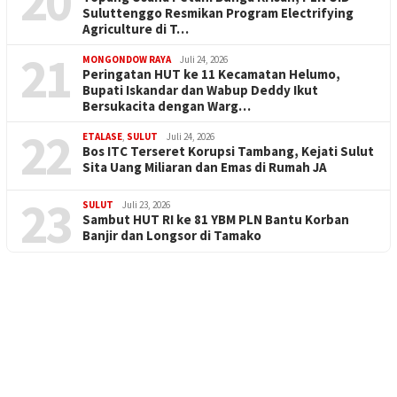
20
Suluttenggo Resmikan Program Electrifying
Agriculture di T…
21
MONGONDOW RAYA
Juli 24, 2026
Peringatan HUT ke 11 Kecamatan Helumo,
Bupati Iskandar dan Wabup Deddy Ikut
Bersukacita dengan Warg…
22
ETALASE
,
SULUT
Juli 24, 2026
Bos ITC Terseret Korupsi Tambang, Kejati Sulut
Sita Uang Miliaran dan Emas di Rumah JA
23
SULUT
Juli 23, 2026
Sambut HUT RI ke 81 YBM PLN Bantu Korban
Banjir dan Longsor di Tamako