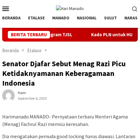
Loncat
Menu
ke
Mobile
konten
BERANDA
ETALASE
MANADO
NASIONAL
SULUT
NARASI
ewat Program TJSL
BERITA TERBARU
Kado PLN untuk HUT ke- 81 RI, 100 % R
Beranda
Etalase
Senator Djafar Sebut Menag Razi Picu
Ketidaknyamanan Keberagamaan
Indonesia
Ham
September 6, 2020
Harimanado.MANADO- Pernyataan terbaru Menteri Agama
(Menag) Fachrul Razi memicu keresahan.
Dia mengatakan pemuda good locking harus diawasi. Lantaran