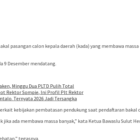
kal pasangan calon kepala daerah (kada) yang membawa massa da
kada 9 Desember mendatang.
ken, Minggu Dua PLTD Pulih Total
ot Rektor Sompie, Ini Profil Plt Rektor
talo. Ternyata 2026 Jadi Tersangka
rkait kebijakan pembatasan pendukung saat pendaftaran bakal c
 jika ada membawa massa banyak,” kata Ketua Bawaslu Sulut Herw
ehatan,” tegasnya.