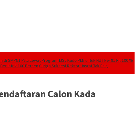
kan di SMPN1 Palu Lewat Program TJSL
Kado PLN untuk HUT ke- 81 RI, 100 %
Berlistrik 100 Persen
Curiga Suksesi Rektor Unsrat Tak Fair,
Pendaftaran Calon Kada