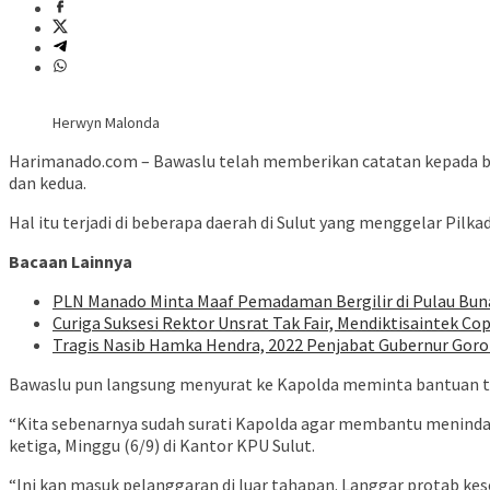
Herwyn Malonda
Harimanado.com – Bawaslu telah memberikan catatan kepada ba
dan kedua.
Hal itu terjadi di beberapa daerah di Sulut yang menggelar Pil
Bacaan Lainnya
PLN Manado Minta Maaf Pemadaman Bergilir di Pulau Buna
Curiga Suksesi Rektor Unsrat Tak Fair, Mendiktisaintek Cop
Tragis Nasib Hamka Hendra, 2022 Penjabat Gubernur Goron
Bawaslu pun langsung menyurat ke Kapolda meminta bantuan te
“Kita sebenarnya sudah surati Kapolda agar membantu menindak
ketiga, Minggu (6/9) di Kantor KPU Sulut.
“Ini kan masuk pelanggaran di luar tahapan. Langgar protab kes