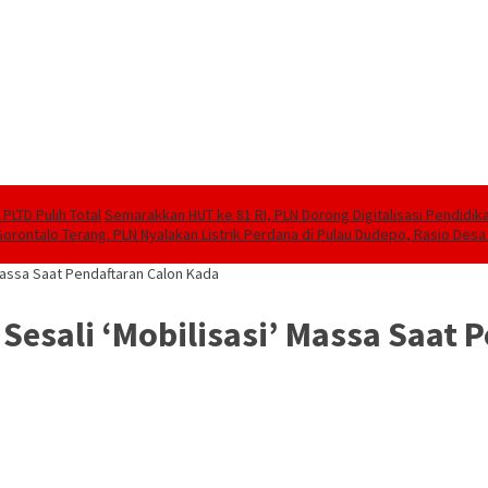
PLTD Pulih Total
Semarakkan HUT ke 81 RI, PLN Dorong Digitalisasi Pendidi
Gorontalo Terang. PLN Nyalakan Listrik Perdana di Pulau Dudepo, Rasio Desa 
Massa Saat Pendaftaran Calon Kada
Sesali ‘Mobilisasi’ Massa Saat 