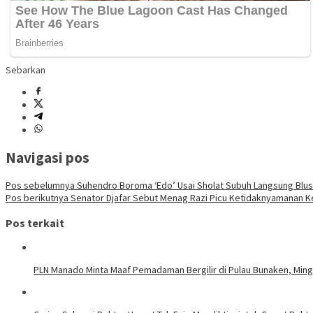
Sebarkan
Navigasi pos
Pos sebelumnya
Suhendro Boroma ‘Edo’ Usai Sholat Subuh Langsung Blu
Pos berikutnya
Senator Djafar Sebut Menag Razi Picu Ketidaknyamanan 
Pos terkait
PLN Manado Minta Maaf Pemadaman Bergilir di Pulau Bunaken, Mingg