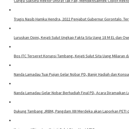
Curiga Suksesi Rektor Unsrat Tak Fair, Mendiktisaintek Copot Rektor
Tragis Nasib Hamka Hendra, 2022 Penjabat Gubernur Gorontalo. Ter
Luruskan Opini, Kejati Sulut Ungkap Fakta Sita Uang 18 M EL dan Ow
Bos ITC Terseret Korupsi Tambang, Kejati Sulut Sita Uang Miliaran 
Nanda Lamadau Tuai Pujian Gelar Nobar PD, Banjir Hadiah dan Kons
Nanda Lamadau Gelar Nobar Berhadiah Final PD, Acara Diramaikan
Dukung Tambang JRBM, Pangdam XIII Merdeka akan Laporkan PETI d