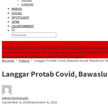
TALAUD
SANGIHE
NARASI
SOCIAL
SPOTYLIGHT
OPINI
CELEBTAINMENT
BERITA TERBARU
PLN Manado Minta Maaf Pemadaman Bergilir di Pulau Bunaken, Minggu Dua 
Rasio Desa Gorontalo Berlistrik, Setelah Kabel Laut Listriki Pulau Dudepo
Mendiktisaintek Copot Rektor Sompie, Ini Profil Plt Rektor
Beranda
Etalase
Langgar Protab Covid, Bawaslu Sesali 'Mobilisasi' 
Langgar Protab Covid, Bawaslu 
admin-harimanado
September 6, 2020
September 6, 2020