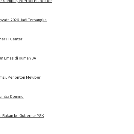
 Sompie, Ini Profil Plt Rektor
nyata 2026 Jadi Tersangka
ner IT Center
dan Emas di Rumah JA
umsi, Penonton Meluber
 Lomba Domino
i Bakan ke Gubernur YSK