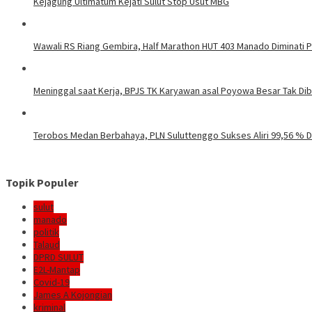
Kejagung Ultimatum Kejati Sulut Stop Usut MBG
Wawali RS Riang Gembira, Half Marathon HUT 403 Manado Diminati Pel
Meninggal saat Kerja, BPJS TK Karyawan asal Poyowa Besar Tak Di
Terobos Medan Berbahaya, PLN Suluttenggo Sukses Aliri 99,56 % D
Topik Populer
sulut
manado
politik
Talaud
DPRD SULUT
E2L-Mantap
Covid-19
James A Kojongian
kriminal