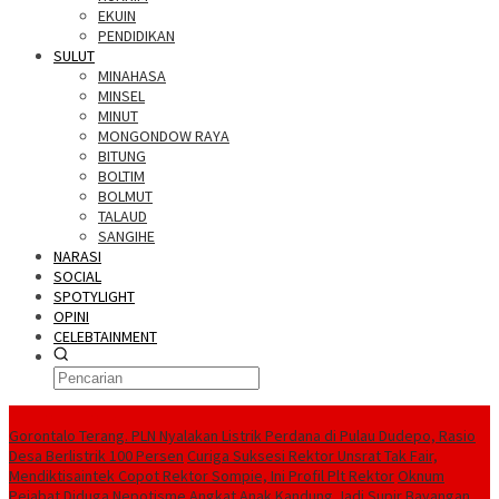
EKUIN
PENDIDIKAN
SULUT
MINAHASA
MINSEL
MINUT
MONGONDOW RAYA
BITUNG
BOLTIM
BOLMUT
TALAUD
SANGIHE
NARASI
SOCIAL
SPOTYLIGHT
OPINI
CELEBTAINMENT
BERITA TERBARU
Gorontalo Terang. PLN Nyalakan Listrik Perdana di Pulau Dudepo, Rasio
Desa Berlistrik 100 Persen
Curiga Suksesi Rektor Unsrat Tak Fair,
Mendiktisaintek Copot Rektor Sompie, Ini Profil Plt Rektor
Oknum
Pejabat Diduga Nepotisme Angkat Anak Kandung Jadi Supir Bayangan