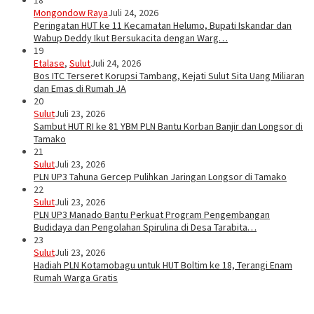
Mongondow Raya
Juli 24, 2026
Peringatan HUT ke 11 Kecamatan Helumo, Bupati Iskandar dan
Wabup Deddy Ikut Bersukacita dengan Warg…
19
Etalase
,
Sulut
Juli 24, 2026
Bos ITC Terseret Korupsi Tambang, Kejati Sulut Sita Uang Miliaran
dan Emas di Rumah JA
20
Sulut
Juli 23, 2026
Sambut HUT RI ke 81 YBM PLN Bantu Korban Banjir dan Longsor di
Tamako
21
Sulut
Juli 23, 2026
PLN UP3 Tahuna Gercep Pulihkan Jaringan Longsor di Tamako
22
Sulut
Juli 23, 2026
PLN UP3 Manado Bantu Perkuat Program Pengembangan
Budidaya dan Pengolahan Spirulina di Desa Tarabita…
23
Sulut
Juli 23, 2026
Hadiah PLN Kotamobagu untuk HUT Boltim ke 18, Terangi Enam
Rumah Warga Gratis