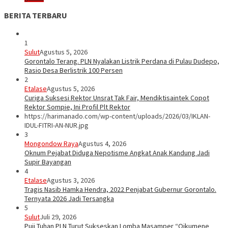
BERITA TERBARU
1
Sulut
Agustus 5, 2026
Gorontalo Terang. PLN Nyalakan Listrik Perdana di Pulau Dudepo,
Rasio Desa Berlistrik 100 Persen
2
Etalase
Agustus 5, 2026
Curiga Suksesi Rektor Unsrat Tak Fair, Mendiktisaintek Copot
Rektor Sompie, Ini Profil Plt Rektor
https://harimanado.com/wp-content/uploads/2026/03/IKLAN-
IDUL-FITRI-AN-NUR.jpg
3
Mongondow Raya
Agustus 4, 2026
Oknum Pejabat Diduga Nepotisme Angkat Anak Kandung Jadi
Supir Bayangan
4
Etalase
Agustus 3, 2026
Tragis Nasib Hamka Hendra, 2022 Penjabat Gubernur Gorontalo.
Ternyata 2026 Jadi Tersangka
5
Sulut
Juli 29, 2026
Puji Tuhan PLN Turut Sukseskan Lomba Masamper “Oikumene