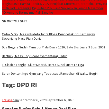
Tragis Nasib Hamka Hendra, 2022 Penjabat Gubernur Gorontalo. Ternyata
2026 Jadi Tersangka
Puji Tuhan PLN Turut Sukseskan Lomba Masamper
“Oikumene Bermazmur” di Sangihe
SPORTYLIGHT
Cetak 5 Gol, Messi Kudeta Tahta Klose Penccetak Gol Terbanyak
Sepanjang Masa Piala Dunia
Dua Negara Sudah Tamat di Piala Dunia 2026, Satu Eks Juara 3 Edisi 2002
Hattrick, Messi Top Score (Sementara) Pildun
El Clasico Langka, Sikat Madrid, Barca Kunci Juara La Liga
Saran Dokter, Nge-Gym yang Tepat saat Ramadhan di Waktu Begini
Tag:
DPD RI
Etalase
ham
September 6, 2020
September 6, 2020
Senator Djafar Sebut Menag Razi Picu