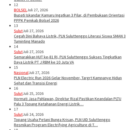
12
BOLSEL
Juli 27, 2026
Bupati Iskandar Kamaru Ingatkan 3 Pilar, di Pembukaan Orientasi
PPPK Pemkab Bolsel 2026
13
Sulut
Juli 27, 2026
Cegah Dini Bahaya Listrik, PLN Suluttenggo Literasi Siswa SMAN 3
Tuminting Manado
14
Sulut
Juli 27, 2026
Semarakkan HUT ke-81 RI, PLN Suluttenggo Sukses Tingkatkan
Daya Listrik PT J RBM ke 10 Juta VA
15
Nasional
Juli 27, 2026
PLN Electric Run 2026 Gelar November, Targrt Kampanye Hidup
Sehat dan Transisi Energi
16
Sulut
Juli 25, 2026
Hormati Jasa Pahlawan, Direktur Rizal Pastikan Keandalan PLTU
Palu 3 Topang Ketahanan Energi Listrik…
17
Sulut
Juli 24, 2026
Topang Usaha Petani Bunga Krisan, PLN UID Suluttenggo
Resmikan Program Electrifying Agriculture di T…
18