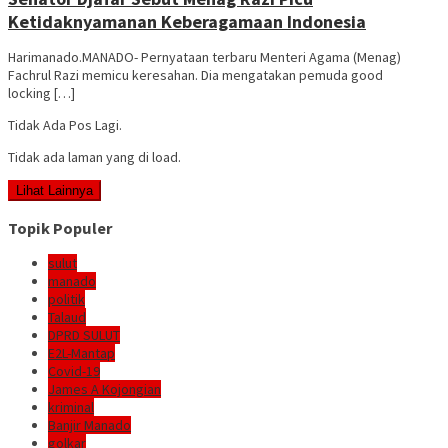
Ketidaknyamanan Keberagamaan Indonesia
Harimanado.MANADO- Pernyataan terbaru Menteri Agama (Menag)
Fachrul Razi memicu keresahan. Dia mengatakan pemuda good
locking […]
Tidak Ada Pos Lagi.
Tidak ada laman yang di load.
Lihat Lainnya
Topik Populer
sulut
manado
politik
Talaud
DPRD SULUT
E2L-Mantap
Covid-19
James A Kojongian
kriminal
Banjir Manado
golkar