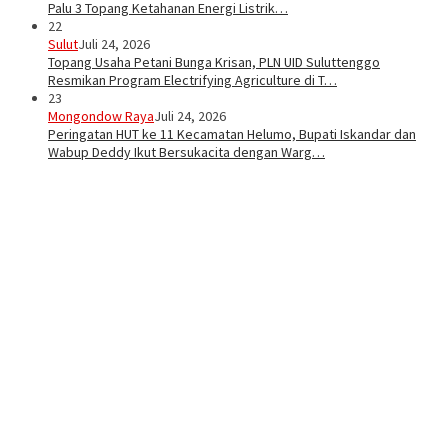
Palu 3 Topang Ketahanan Energi Listrik…
22
Sulut
Juli 24, 2026
Topang Usaha Petani Bunga Krisan, PLN UID Suluttenggo
Resmikan Program Electrifying Agriculture di T…
23
Mongondow Raya
Juli 24, 2026
Peringatan HUT ke 11 Kecamatan Helumo, Bupati Iskandar dan
Wabup Deddy Ikut Bersukacita dengan Warg…