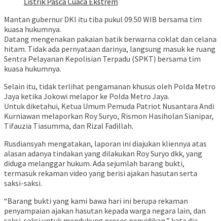
Listrik Pasca Cuaca Ekstrem
Mantan gubernur DKI itu tiba pukul 09.50 WIB bersama tim
kuasa hukumnya.
Datang mengenakan pakaian batik berwarna coklat dan celana
hitam. Tidak ada pernyataan darinya, langsung masuk ke ruang
Sentra Pelayanan Kepolisian Terpadu (SPKT) bersama tim
kuasa hukumnya.
Selain itu, tidak terlihat pengamanan khusus oleh Polda Metro
Jaya ketika Jokowi melapor ke Polda Metro Jaya.
Untuk diketahui, Ketua Umum Pemuda Patriot Nusantara Andi
Kurniawan melaporkan Roy Suryo, Rismon Hasiholan Sianipar,
Tifauzia Tiasumma, dan Rizal Fadillah.
Rusdiansyah mengatakan, laporan ini diajukan kliennya atas
alasan adanya tindakan yang dilakukan Roy Suryo dkk, yang
diduga melanggar hukum. Ada sejumlah barang bukti,
termasuk rekaman video yang berisi ajakan hasutan serta
saksi-saksi.
“Barang bukti yang kami bawa hari ini berupa rekaman
penyampaian ajakan hasutan kepada warga negara lain, dan
saksi-saksi untuk mendukung proses penyidikan,” kata dia.