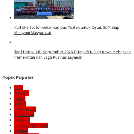
PLN UP3 Tolitoli Gelar Kampus Yantek untuk Cetak SDM Siap
Melayani Masyarakat
Tarif Listrik Juli- September 2026 Tetap, PLN Siap Kawal Kebijakan
Pemerintah dan Jaga Kualitas Layanan
Topik Populer
sulut
manado
politik
Talaud
DPRD SULUT
E2L-Mantap
Covid-19
James A Kojongian
kriminal