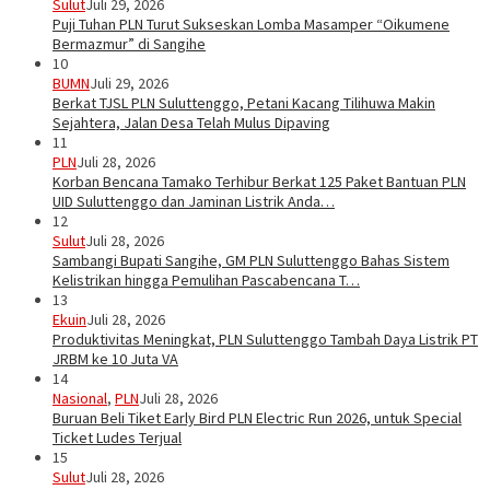
Sulut
Juli 29, 2026
Puji Tuhan PLN Turut Sukseskan Lomba Masamper “Oikumene
Bermazmur” di Sangihe
10
BUMN
Juli 29, 2026
Berkat TJSL PLN Suluttenggo, Petani Kacang Tilihuwa Makin
Sejahtera, Jalan Desa Telah Mulus Dipaving
11
PLN
Juli 28, 2026
Korban Bencana Tamako Terhibur Berkat 125 Paket Bantuan PLN
UID Suluttenggo dan Jaminan Listrik Anda…
12
Sulut
Juli 28, 2026
Sambangi Bupati Sangihe, GM PLN Suluttenggo Bahas Sistem
Kelistrikan hingga Pemulihan Pascabencana T…
13
Ekuin
Juli 28, 2026
Produktivitas Meningkat, PLN Suluttenggo Tambah Daya Listrik PT
JRBM ke 10 Juta VA
14
Nasional
,
PLN
Juli 28, 2026
Buruan Beli Tiket Early Bird PLN Electric Run 2026, untuk Special
Ticket Ludes Terjual
15
Sulut
Juli 28, 2026