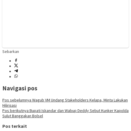
Sebarkan
Navigasi pos
Pos sebelumnya
Wagub VM Undang Stakeholders Kelapa, Minta Lakukan
Hilirisasi
Pos berikutnya
Bupati Iskandar dan Wabup Deddy Sebut Kunker Kapolda
Sulut Banggakan Bolsel
Pos terkait