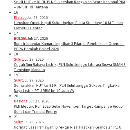
Spirit HUT ke 81 RI, PLN Sukseskan Rangkaian Acara Nasional PIKI
– UNKRIT di Tentena
16
Etalase
Juli 28, 2026
Luruskan Opini, Kejati Sulut Ungkap Fakta Sita Uang 18 M EL dan
Owner IT Center
17
BOLSEL
Juli 27, 2026
Bupati Iskandar Kamaru Ingatkan 3 Pilar, di Pembukaan Orientasi
PPPK Pemkab Bolsel 2026
18
Sulut
Juli 27, 2026
Cegah Dini Bahaya Listrik, PLN Suluttenggo Literasi Siswa SMAN 3
Tuminting Manado
19
Sulut
Juli 27, 2026
Semarakkan HUT ke-81 RI, PLN Suluttenggo Sukses Tingkatkan
Daya Listrik PT J RBM ke 10 Juta VA
20
Nasional
Juli 27, 2026
PLN Electric Run 2026 Gelar November, Target Kampanye Hidup
Sehat dan Transisi Energi
21
Sulut
Juli 25, 2026
Hormati Jasa Pahlawan, Direktur Rizal Pastikan Keandalan PLTU