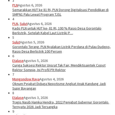
3
PLN
Agustus 6, 2026
Semarakkan HUT ke 81 RI, PLN Dorong Digitalisasi Pendidikan di
SMPN1 Palu Lewat Program TJSL
4
PLN
,
Sulut
Agustus 6, 2026
Kado PLN untuk HUT ke- 81 RI, 100 % Rasio Desa Gorontalo
Berlistrik, Setelah Kabel Laut Listriki P…
5
Sulut
Agustus 5, 2026
Gorontalo Terang. PLN Nyalakan Listrik Perdana di Pulau Dudepo,
Rasio Desa Berlistrik 100 Persen
6
Etalase
Agustus 5, 2026
Curiga Suksesi Rektor Unsrat Tak Fair, Mendiktisaintek Copot
Rektor Sompie, Ini Profil Plt Rektor
7
Mongondow Raya
Agustus 4, 2026
Oknum Pejabat Diduga Nepotisme Angkat Anak Kandung Jadi
Supir Bayangan
8
Etalase
Agustus 3, 2026
Tragis Nasib Hamka Hendra, 2022 Penjabat Gubernur Gorontalo.
Ternyata 2026 Jadi Tersangka
9