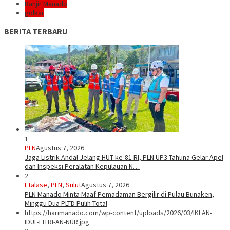
Banjir Manado
golkar
BERITA TERBARU
1
PLN
Agustus 7, 2026
Jaga Listrik Andal Jelang HUT ke-81 RI, PLN UP3 Tahuna Gelar Apel
dan Inspeksi Peralatan Kepulauan N…
2
Etalase
,
PLN
,
Sulut
Agustus 7, 2026
PLN Manado Minta Maaf Pemadaman Bergilir di Pulau Bunaken,
Minggu Dua PLTD Pulih Total
https://harimanado.com/wp-content/uploads/2026/03/IKLAN-
IDUL-FITRI-AN-NUR.jpg