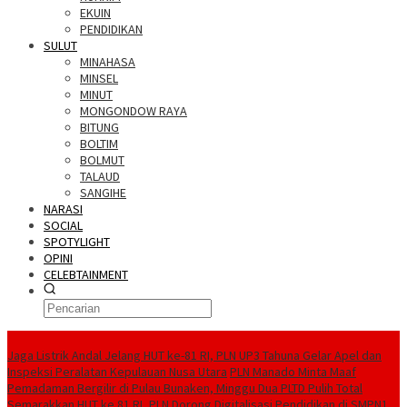
EKUIN
PENDIDIKAN
SULUT
MINAHASA
MINSEL
MINUT
MONGONDOW RAYA
BITUNG
BOLTIM
BOLMUT
TALAUD
SANGIHE
NARASI
SOCIAL
SPOTYLIGHT
OPINI
CELEBTAINMENT
BERITA TERBARU
Jaga Listrik Andal Jelang HUT ke-81 RI, PLN UP3 Tahuna Gelar Apel dan
Inspeksi Peralatan Kepulauan Nusa Utara
PLN Manado Minta Maaf
Pemadaman Bergilir di Pulau Bunaken, Minggu Dua PLTD Pulih Total
Semarakkan HUT ke 81 RI, PLN Dorong Digitalisasi Pendidikan di SMPN1