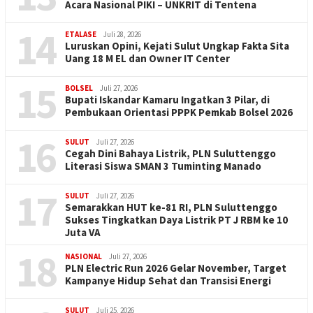
Acara Nasional PIKI – UNKRIT di Tentena
14
ETALASE
Juli 28, 2026
Luruskan Opini, Kejati Sulut Ungkap Fakta Sita
Uang 18 M EL dan Owner IT Center
15
BOLSEL
Juli 27, 2026
Bupati Iskandar Kamaru Ingatkan 3 Pilar, di
Pembukaan Orientasi PPPK Pemkab Bolsel 2026
16
SULUT
Juli 27, 2026
Cegah Dini Bahaya Listrik, PLN Suluttenggo
Literasi Siswa SMAN 3 Tuminting Manado
17
SULUT
Juli 27, 2026
Semarakkan HUT ke-81 RI, PLN Suluttenggo
Sukses Tingkatkan Daya Listrik PT J RBM ke 10
Juta VA
18
NASIONAL
Juli 27, 2026
PLN Electric Run 2026 Gelar November, Target
Kampanye Hidup Sehat dan Transisi Energi
SULUT
Juli 25, 2026