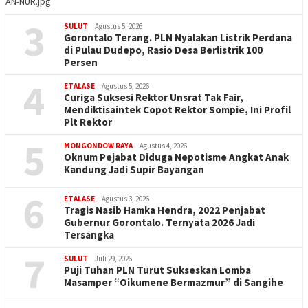
AN-NUR.jpg
3
SULUT
Agustus 5, 2026
Gorontalo Terang. PLN Nyalakan Listrik Perdana
di Pulau Dudepo, Rasio Desa Berlistrik 100
Persen
4
ETALASE
Agustus 5, 2026
Curiga Suksesi Rektor Unsrat Tak Fair,
Mendiktisaintek Copot Rektor Sompie, Ini Profil
Plt Rektor
5
MONGONDOW RAYA
Agustus 4, 2026
Oknum Pejabat Diduga Nepotisme Angkat Anak
Kandung Jadi Supir Bayangan
6
ETALASE
Agustus 3, 2026
Tragis Nasib Hamka Hendra, 2022 Penjabat
Gubernur Gorontalo. Ternyata 2026 Jadi
Tersangka
7
SULUT
Juli 29, 2026
Puji Tuhan PLN Turut Sukseskan Lomba
Masamper “Oikumene Bermazmur” di Sangihe