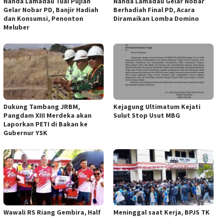
Nanda Lamadau Tuai Pujian
Nanda Lamadau Gelar Nobar
Gelar Nobar PD, Banjir Hadiah
Berhadiah Final PD, Acara
dan Konsumsi, Penonton
Diramaikan Lomba Domino
Meluber
Dukung Tambang JRBM,
Kejagung Ultimatum Kejati
Pangdam XIII Merdeka akan
Sulut Stop Usut MBG
Laporkan PETI di Bakan ke
Gubernur YSK
Wawali RS Riang Gembira, Half
Meninggal saat Kerja, BPJS TK