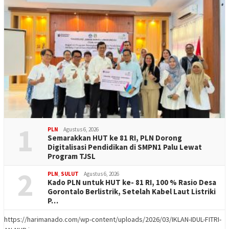
1
PLN
Agustus 6, 2026
Semarakkan HUT ke 81 RI, PLN Dorong
Digitalisasi Pendidikan di SMPN1 Palu Lewat
Program TJSL
2
PLN
,
SULUT
Agustus 6, 2026
Kado PLN untuk HUT ke- 81 RI, 100 % Rasio Desa
Gorontalo Berlistrik, Setelah Kabel Laut Listriki
P…
https://harimanado.com/wp-content/uploads/2026/03/IKLAN-IDUL-FITRI-