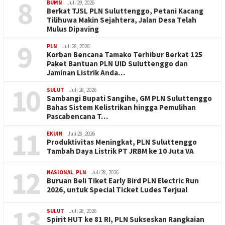
8
BUMN
Juli 29, 2026
Berkat TJSL PLN Suluttenggo, Petani Kacang
Tilihuwa Makin Sejahtera, Jalan Desa Telah
Mulus Dipaving
9
PLN
Juli 28, 2026
Korban Bencana Tamako Terhibur Berkat 125
Paket Bantuan PLN UID Suluttenggo dan
Jaminan Listrik Anda…
10
SULUT
Juli 28, 2026
Sambangi Bupati Sangihe, GM PLN Suluttenggo
Bahas Sistem Kelistrikan hingga Pemulihan
Pascabencana T…
11
EKUIN
Juli 28, 2026
Produktivitas Meningkat, PLN Suluttenggo
Tambah Daya Listrik PT JRBM ke 10 Juta VA
12
NASIONAL
,
PLN
Juli 28, 2026
Buruan Beli Tiket Early Bird PLN Electric Run
2026, untuk Special Ticket Ludes Terjual
13
SULUT
Juli 28, 2026
Spirit HUT ke 81 RI, PLN Sukseskan Rangkaian