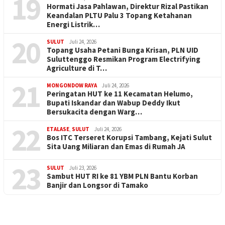
19
Hormati Jasa Pahlawan, Direktur Rizal Pastikan
Keandalan PLTU Palu 3 Topang Ketahanan
Energi Listrik…
20
SULUT
Juli 24, 2026
Topang Usaha Petani Bunga Krisan, PLN UID
Suluttenggo Resmikan Program Electrifying
Agriculture di T…
21
MONGONDOW RAYA
Juli 24, 2026
Peringatan HUT ke 11 Kecamatan Helumo,
Bupati Iskandar dan Wabup Deddy Ikut
Bersukacita dengan Warg…
22
ETALASE
,
SULUT
Juli 24, 2026
Bos ITC Terseret Korupsi Tambang, Kejati Sulut
Sita Uang Miliaran dan Emas di Rumah JA
23
SULUT
Juli 23, 2026
Sambut HUT RI ke 81 YBM PLN Bantu Korban
Banjir dan Longsor di Tamako