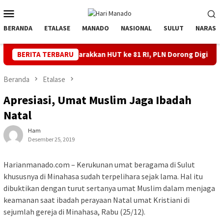
Loncat
Menu
ke
Mobile
konten
BERANDA
ETALASE
MANADO
NASIONAL
SULUT
NARASI
Semarakkan HUT ke 81 RI, PLN Dorong Digitalisasi Pendidikan 
BERITA TERBARU
Beranda
Etalase
Apresiasi, Umat Muslim Jaga Ibadah
Natal
Ham
Desember 25, 2019
Harianmanado.com – Kerukunan umat beragama di Sulut
khususnya di Minahasa sudah terpelihara sejak lama. Hal itu
dibuktikan dengan turut sertanya umat Muslim dalam menjaga
keamanan saat ibadah perayaan Natal umat Kristiani di
sejumlah gereja di Minahasa, Rabu (25/12).