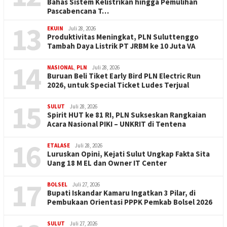
Bahas Sistem Kelistrikan hingga Pemulihan
Pascabencana T…
13
EKUIN
Juli 28, 2026
Produktivitas Meningkat, PLN Suluttenggo
Tambah Daya Listrik PT JRBM ke 10 Juta VA
14
NASIONAL
,
PLN
Juli 28, 2026
Buruan Beli Tiket Early Bird PLN Electric Run
2026, untuk Special Ticket Ludes Terjual
15
SULUT
Juli 28, 2026
Spirit HUT ke 81 RI, PLN Sukseskan Rangkaian
Acara Nasional PIKI – UNKRIT di Tentena
16
ETALASE
Juli 28, 2026
Luruskan Opini, Kejati Sulut Ungkap Fakta Sita
Uang 18 M EL dan Owner IT Center
17
BOLSEL
Juli 27, 2026
Bupati Iskandar Kamaru Ingatkan 3 Pilar, di
Pembukaan Orientasi PPPK Pemkab Bolsel 2026
SULUT
Juli 27, 2026