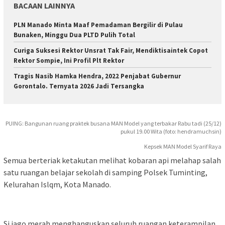
BACAAN LAINNYA
PLN Manado Minta Maaf Pemadaman Bergilir di Pulau
Bunaken, Minggu Dua PLTD Pulih Total
Curiga Suksesi Rektor Unsrat Tak Fair, Mendiktisaintek Copot
Rektor Sompie, Ini Profil Plt Rektor
Tragis Nasib Hamka Hendra, 2022 Penjabat Gubernur
Gorontalo. Ternyata 2026 Jadi Tersangka
PUING: Bangunan ruang praktek busana MAN Model yang terbakar Rabu tadi (25/12)
pukul 19.00 Wita (foto: hendramuchsin)
Kepsek MAN Model Syarif Raya
Semua berteriak ketakutan melihat kobaran api melahap salah
satu ruangan belajar sekolah di samping Polsek Tuminting,
Kelurahan Islqm, Kota Manado.
Si jago merah menghanguskan seluruh ruangan keterampilan