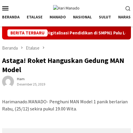
Loncat
Menu
ke
Mobile
konten
BERANDA
ETALASE
MANADO
NASIONAL
SULUT
NARASI
LN Dorong Digitalisasi Pendidikan di SMPN1 Palu Lewat Program 
BERITA TERBARU
Beranda
Etalase
Astaga! Roket Hanguskan Gedung MAN
Model
Ham
Desember 25, 2019
Harimanado.MANADO- Penghuni MAN Model 1 panik berlarian
Rabu, (25/12) sekira pukul 19.00 Wita.