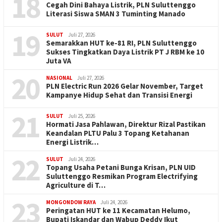
18
Cegah Dini Bahaya Listrik, PLN Suluttenggo
Literasi Siswa SMAN 3 Tuminting Manado
19
SULUT
Juli 27, 2026
Semarakkan HUT ke-81 RI, PLN Suluttenggo
Sukses Tingkatkan Daya Listrik PT J RBM ke 10
Juta VA
20
NASIONAL
Juli 27, 2026
PLN Electric Run 2026 Gelar November, Target
Kampanye Hidup Sehat dan Transisi Energi
21
SULUT
Juli 25, 2026
Hormati Jasa Pahlawan, Direktur Rizal Pastikan
Keandalan PLTU Palu 3 Topang Ketahanan
Energi Listrik…
22
SULUT
Juli 24, 2026
Topang Usaha Petani Bunga Krisan, PLN UID
Suluttenggo Resmikan Program Electrifying
Agriculture di T…
23
MONGONDOW RAYA
Juli 24, 2026
Peringatan HUT ke 11 Kecamatan Helumo,
Bupati Iskandar dan Wabup Deddy Ikut