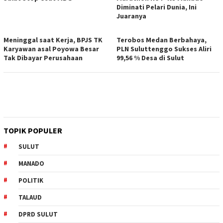
Diminati Pelari Dunia, Ini
Juaranya
Meninggal saat Kerja, BPJS TK
Terobos Medan Berbahaya,
Karyawan asal Poyowa Besar
PLN Suluttenggo Sukses Aliri
Tak Dibayar Perusahaan
99,56 % Desa di Sulut
TOPIK POPULER
SULUT
MANADO
POLITIK
TALAUD
DPRD SULUT