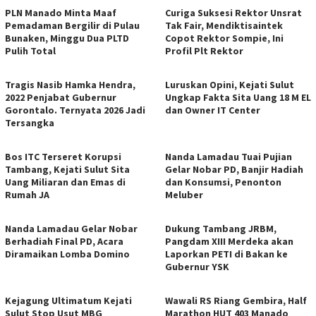
PLN Manado Minta Maaf
Curiga Suksesi Rektor Unsrat
Pemadaman Bergilir di Pulau
Tak Fair, Mendiktisaintek
Bunaken, Minggu Dua PLTD
Copot Rektor Sompie, Ini
Pulih Total
Profil Plt Rektor
Tragis Nasib Hamka Hendra,
Luruskan Opini, Kejati Sulut
2022 Penjabat Gubernur
Ungkap Fakta Sita Uang 18 M EL
Gorontalo. Ternyata 2026 Jadi
dan Owner IT Center
Tersangka
Bos ITC Terseret Korupsi
Nanda Lamadau Tuai Pujian
Tambang, Kejati Sulut Sita
Gelar Nobar PD, Banjir Hadiah
Uang Miliaran dan Emas di
dan Konsumsi, Penonton
Rumah JA
Meluber
Nanda Lamadau Gelar Nobar
Dukung Tambang JRBM,
Berhadiah Final PD, Acara
Pangdam XIII Merdeka akan
Diramaikan Lomba Domino
Laporkan PETI di Bakan ke
Gubernur YSK
Kejagung Ultimatum Kejati
Wawali RS Riang Gembira, Half
Sulut Stop Usut MBG
Marathon HUT 403 Manado