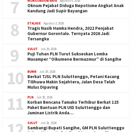
7
MONGONDOW RAYA
Agustus 4, 2026
Oknum Pejabat Diduga Nepotisme Angkat Anak
Kandung Jadi Supir Bayangan
8
ETALASE
Agustus 3, 2026
Tragis Nasib Hamka Hendra, 2022 Penjabat
Gubernur Gorontalo. Ternyata 2026 Jadi
Tersangka
9
SULUT
Juli 29, 2026
Puji Tuhan PLN Turut Sukseskan Lomba
Masamper “Oikumene Bermazmur” di Sangihe
10
BUMN
Juli 29, 2026
Berkat TJSL PLN Suluttenggo, Petani Kacang
Tilihuwa Makin Sejahtera, Jalan Desa Telah
Mulus Dipaving
11
PLN
Juli 28, 2026
Korban Bencana Tamako Terhibur Berkat 125
Paket Bantuan PLN UID Suluttenggo dan
Jaminan Listrik Anda…
12
SULUT
Juli 28, 2026
Sambangi Bupati Sangihe, GM PLN Suluttenggo