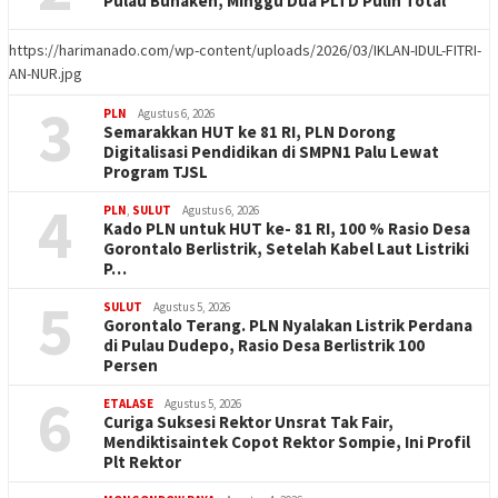
Pulau Bunaken, Minggu Dua PLTD Pulih Total
https://harimanado.com/wp-content/uploads/2026/03/IKLAN-IDUL-FITRI-
AN-NUR.jpg
3
PLN
Agustus 6, 2026
Semarakkan HUT ke 81 RI, PLN Dorong
Digitalisasi Pendidikan di SMPN1 Palu Lewat
Program TJSL
4
PLN
,
SULUT
Agustus 6, 2026
Kado PLN untuk HUT ke- 81 RI, 100 % Rasio Desa
Gorontalo Berlistrik, Setelah Kabel Laut Listriki
P…
5
SULUT
Agustus 5, 2026
Gorontalo Terang. PLN Nyalakan Listrik Perdana
di Pulau Dudepo, Rasio Desa Berlistrik 100
Persen
6
ETALASE
Agustus 5, 2026
Curiga Suksesi Rektor Unsrat Tak Fair,
Mendiktisaintek Copot Rektor Sompie, Ini Profil
Plt Rektor