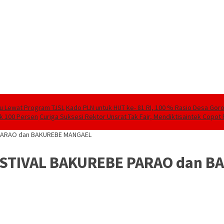
lu Lewat Program TJSL
Kado PLN untuk HUT ke- 81 RI, 100 % Rasio Desa Goront
ik 100 Persen
Curiga Suksesi Rektor Unsrat Tak Fair, Mendiktisaintek Copot R
 PARAO dan BAKUREBE MANGAEL
ESTIVAL BAKUREBE PARAO dan 