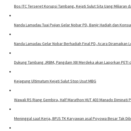
Bos ITC Terseret Korupsi Tambang, Kejati Sulut Sita Uang Miliaran 
Nanda Lamadau Tuai Pujian Gelar Nobar PD, Banjir Hadiah dan Kons
Nanda Lamadau Gelar Nobar Berhadiah Final PD, Acara Diramaikan
Dukung Tambang JRBM, Pangdam XIII Merdeka akan Laporkan PETI d
Kejagung Ultimatum Kejati Sulut Stop Usut MBG
Wawali RS Riang Gembira, Half Marathon HUT 403 Manado Diminati Pel
Meninggal saat Kerja, BPJS TK Karyawan asal Poyowa Besar Tak Di