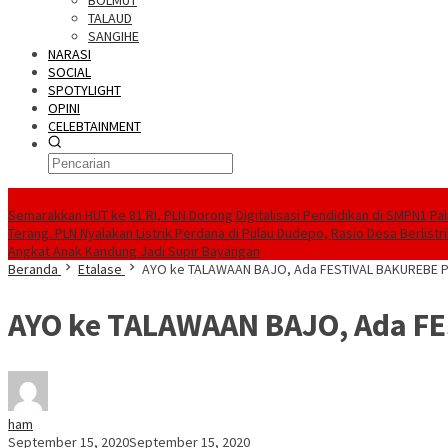
BOLMUT
TALAUD
SANGIHE
NARASI
SOCIAL
SPOTYLIGHT
OPINI
CELEBTAINMENT
BERITA TERBARU
Semarakkan HUT ke 81 RI, PLN Dorong Digitalisasi Pendidikan di SMPN1 Pa
Terang. PLN Nyalakan Listrik Perdana di Pulau Dudepo, Rasio Desa Berlistr
Angkat Anak Kandung Jadi Supir Bayangan
Beranda
Etalase
AYO ke TALAWAAN BAJO, Ada FESTIVAL BAKUREBE
AYO ke TALAWAAN BAJO, Ada F
ham
September 15, 2020
September 15, 2020