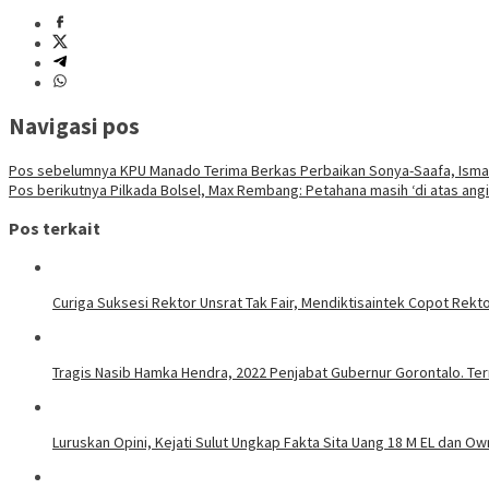
Navigasi pos
Pos sebelumnya
KPU Manado Terima Berkas Perbaikan Sonya-Saafa, Isma
Pos berikutnya
Pilkada Bolsel, Max Rembang: Petahana masih ‘di atas angi
Pos terkait
Curiga Suksesi Rektor Unsrat Tak Fair, Mendiktisaintek Copot Rektor
Tragis Nasib Hamka Hendra, 2022 Penjabat Gubernur Gorontalo. Ter
Luruskan Opini, Kejati Sulut Ungkap Fakta Sita Uang 18 M EL dan Ow