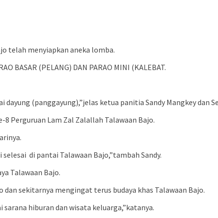
ajo telah menyiapkan aneka lomba.
AO BASAR (PELANG) DAN PARAO MINI (KALEBAT.
i dayung (panggayung),”jelas ketua panitia Sandy Mangkey dan S
e-8 Perguruan Lam Zal Zalallah Talawaan Bajo.
arinya.
 selesai di pantai Talawaan Bajo,”tambah Sandy.
aya Talawaan Bajo.
o dan sekitarnya mengingat terus budaya khas Talawaan Bajo.
ai sarana hiburan dan wisata keluarga,”katanya.