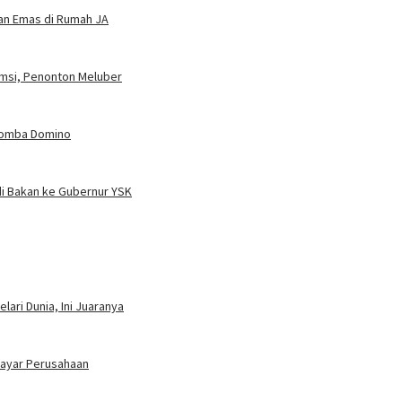
dan Emas di Rumah JA
umsi, Penonton Meluber
 Lomba Domino
i Bakan ke Gubernur YSK
ari Dunia, Ini Juaranya
bayar Perusahaan