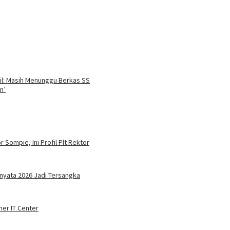
il: Masih Menunggu Berkas SS
n’
 Sompie, Ini Profil Plt Rektor
nyata 2026 Jadi Tersangka
ner IT Center