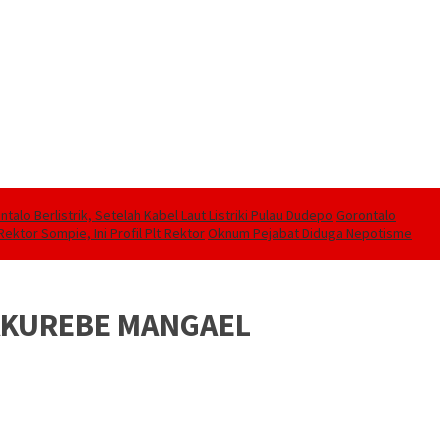
alo Berlistrik, Setelah Kabel Laut Listriki Pulau Dudepo
Gorontalo
ektor Sompie, Ini Profil Plt Rektor
Oknum Pejabat Diduga Nepotisme
BAKUREBE MANGAEL