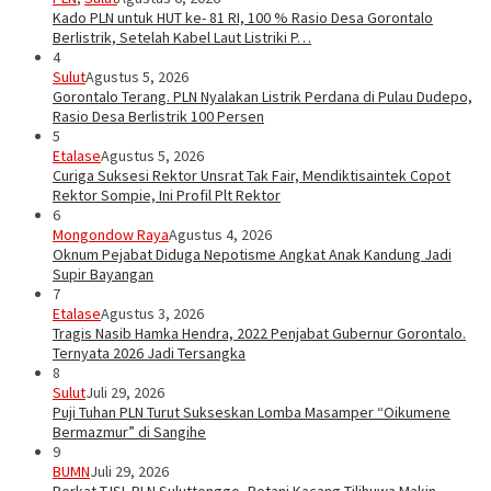
Kado PLN untuk HUT ke- 81 RI, 100 % Rasio Desa Gorontalo
Berlistrik, Setelah Kabel Laut Listriki P…
4
Sulut
Agustus 5, 2026
Gorontalo Terang. PLN Nyalakan Listrik Perdana di Pulau Dudepo,
Rasio Desa Berlistrik 100 Persen
5
Etalase
Agustus 5, 2026
Curiga Suksesi Rektor Unsrat Tak Fair, Mendiktisaintek Copot
Rektor Sompie, Ini Profil Plt Rektor
6
Mongondow Raya
Agustus 4, 2026
Oknum Pejabat Diduga Nepotisme Angkat Anak Kandung Jadi
Supir Bayangan
7
Etalase
Agustus 3, 2026
Tragis Nasib Hamka Hendra, 2022 Penjabat Gubernur Gorontalo.
Ternyata 2026 Jadi Tersangka
8
Sulut
Juli 29, 2026
Puji Tuhan PLN Turut Sukseskan Lomba Masamper “Oikumene
Bermazmur” di Sangihe
9
BUMN
Juli 29, 2026