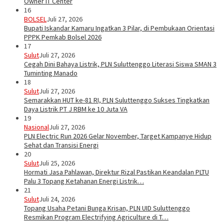
Owner IT Center
16
BOLSEL
Juli 27, 2026
Bupati Iskandar Kamaru Ingatkan 3 Pilar, di Pembukaan Orientasi
PPPK Pemkab Bolsel 2026
17
Sulut
Juli 27, 2026
Cegah Dini Bahaya Listrik, PLN Suluttenggo Literasi Siswa SMAN 3
Tuminting Manado
18
Sulut
Juli 27, 2026
Semarakkan HUT ke-81 RI, PLN Suluttenggo Sukses Tingkatkan
Daya Listrik PT J RBM ke 10 Juta VA
19
Nasional
Juli 27, 2026
PLN Electric Run 2026 Gelar November, Target Kampanye Hidup
Sehat dan Transisi Energi
20
Sulut
Juli 25, 2026
Hormati Jasa Pahlawan, Direktur Rizal Pastikan Keandalan PLTU
Palu 3 Topang Ketahanan Energi Listrik…
21
Sulut
Juli 24, 2026
Topang Usaha Petani Bunga Krisan, PLN UID Suluttenggo
Resmikan Program Electrifying Agriculture di T…