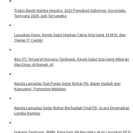
Tragis Nasib Hamka Hendra, 2022 Penjabat Gubernur Gorontalo.
Ternyata 2026 Jadi Tersangka
Luruskan Opini, Kejati Sulut Ungkap Fakta Sita Uang 18 M EL dan
Owner IT Center
Bos ITC Terseret Korupsi Tambang, Kejati Sulut Sita Uang Miliaran
dan Emas di Rumah JA
Nanda Lamadau Tuai Pujian Gelar Nobar PD, Banjir Hadiah dan
Konsumsi, Penonton Meluber
Nanda Lamadau Gelar Nobar Berhadiah Final PD, Acara Diramaikan
Lomba Domino
Dukung Tambang JRBM, Pangdam XIII Merdeka akan Laporkan PETI