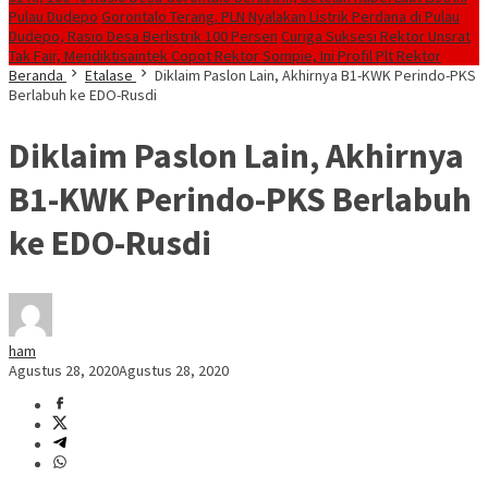
Pulau Dudepo
Gorontalo Terang. PLN Nyalakan Listrik Perdana di Pulau
Dudepo, Rasio Desa Berlistrik 100 Persen
Curiga Suksesi Rektor Unsrat
Tak Fair, Mendiktisaintek Copot Rektor Sompie, Ini Profil Plt Rektor
Beranda
Etalase
Diklaim Paslon Lain, Akhirnya B1-KWK Perindo-PKS
Berlabuh ke EDO-Rusdi
Diklaim Paslon Lain, Akhirnya
B1-KWK Perindo-PKS Berlabuh
ke EDO-Rusdi
ham
Agustus 28, 2020
Agustus 28, 2020