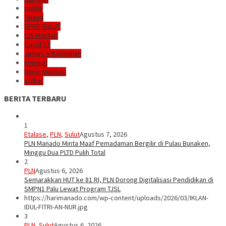
politik
Talaud
DPRD SULUT
E2L-Mantap
Covid-19
James A Kojongian
kriminal
Banjir Manado
golkar
BERITA TERBARU
1
Etalase
,
PLN
,
Sulut
Agustus 7, 2026
PLN Manado Minta Maaf Pemadaman Bergilir di Pulau Bunaken,
Minggu Dua PLTD Pulih Total
2
PLN
Agustus 6, 2026
Semarakkan HUT ke 81 RI, PLN Dorong Digitalisasi Pendidikan di
SMPN1 Palu Lewat Program TJSL
https://harimanado.com/wp-content/uploads/2026/03/IKLAN-
IDUL-FITRI-AN-NUR.jpg
3
PLN
,
Sulut
Agustus 6, 2026