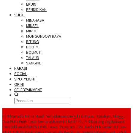
EKUIN
PENDIDIKAN
SULUT
MINAHASA
MINSEL
MINUT
MONGONDOW RAYA
BITUNG
BOLTIM
BOLMUT
TALAUD
SANGIHE
NARASI
SOCIAL
SPOTYLIGHT
OPINI
CELEBTAINMENT
BERITA TERBARU
PLN Manado Minta Maaf Pemadaman Bergilir di Pulau Bunaken, Minggu
Dua PLTD Pulih Total
Semarakkan HUT ke 81 RI, PLN Dorong Digitalisasi
Pendidikan di SMPN1 Palu Lewat Program TJSL
Kado PLN untuk HUT ke-
81 RI, 100 % Rasio Desa Gorontalo Berlistrik, Setelah Kabel Laut Listriki