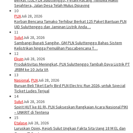
Berkat TJSL PLN Suluttenggo, Petani Kacang Tilihuwa Makin
Sejahtera, Jalan Desa Telah Mulus Dipaving
10
PLN
Juli 28, 2026
Korban Bencana Tamako Terhibur Berkat 125 Paket Bantuan PLN
UID Suluttenggo dan Jaminan Listrik Anda…
11
Sulut
Juli 28, 2026
Sambangi Bupati Sangihe, GM PLN Suluttenggo Bahas Sistem
Kelistrikan hingga Pemulihan Pascabencana T…
12
Ekuin
Juli 28, 2026
Produktivitas Meningkat, PLN Suluttenggo Tambah Daya Listrik PT
JRBM ke 10 Juta VA
13
Nasional
,
PLN
Juli 28, 2026
Buruan Beli Tiket Early Bird PLN Electric Run 2026, untuk Special
Ticket Ludes Terjual
14
Sulut
Juli 28, 2026
Spirit HUT ke 81 RI, PLN Sukseskan Rangkaian Acara Nasional PIKI
– UNKRIT di Tentena
15
Etalase
Juli 28, 2026
Luruskan Opini, Kejati Sulut Ungkap Fakta Sita Uang 18 M EL dan