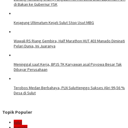
di Bakan ke Gubernur YSK
Kejagung Ultimatum Kejati Sulut Stop Usut MBG
Wawali RS Riang Gembira, Half Marathon HUT 403 Manado Diminati
Pelari Dunia, Ini Juaranya
Meninggal saat Kerja, BPJS TK Karyawan asal Poyowa Besar Tak
Dibayar Perusahaan
Terobos Medan Berbahaya, PLN Suluttenggo Sukses Aliri 99,56 %
Desa di Sulut
Topik Populer
sulut
manado