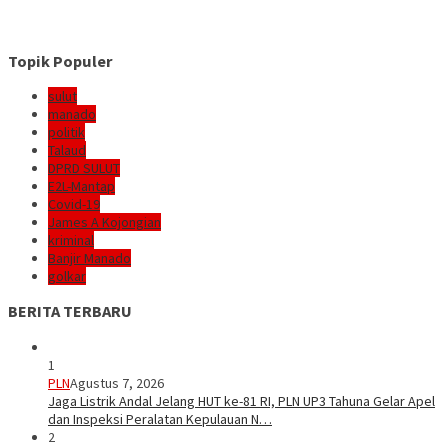
Topik Populer
sulut
manado
politik
Talaud
DPRD SULUT
E2L-Mantap
Covid-19
James A Kojongian
kriminal
Banjir Manado
golkar
BERITA TERBARU
1
PLN
Agustus 7, 2026
Jaga Listrik Andal Jelang HUT ke-81 RI, PLN UP3 Tahuna Gelar Apel
dan Inspeksi Peralatan Kepulauan N…
2