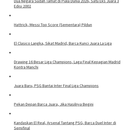
Dua Negara Sudah Tamat di Piala Dunia 2026, Satu Eks Juara 3
Edisi 2002
Hattrick, Messi Top Score (Sementara) Pildun
El Clasico Langka, Sikat Madrid, Barca Kunci Juara La Liga
Drawing 16 Besar Liga Champions, Laga Final Kepagian Madrid
Kontra Manchi
Juara Baru, PSG Bantai Inter Final Liga Champions
Pekan Depan Barca Juara, Jika Hasilnya Begini
Kandaskan El Real, Arsenal Tantang PSG, Barca Duel Inter di
Semifinal