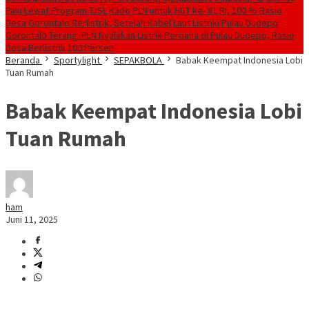
Palu Lewat Program TJSL
Kado PLN untuk HUT ke- 81 RI, 100 % Rasio
Desa Gorontalo Berlistrik, Setelah Kabel Laut Listriki Pulau Dudepo
Gorontalo Terang. PLN Nyalakan Listrik Perdana di Pulau Dudepo, Rasio
Desa Berlistrik 100 Persen
Beranda
Sportylight
SEPAKBOLA
Babak Keempat Indonesia Lobi
Tuan Rumah
Babak Keempat Indonesia Lobi
Tuan Rumah
ham
Juni 11, 2025