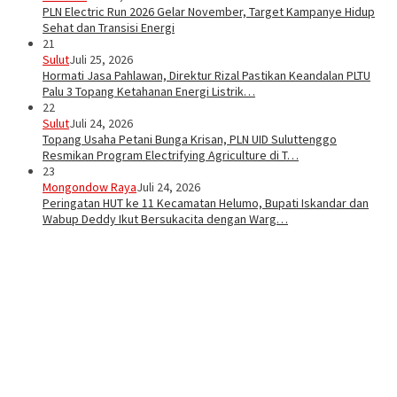
PLN Electric Run 2026 Gelar November, Target Kampanye Hidup
Sehat dan Transisi Energi
21
Sulut
Juli 25, 2026
Hormati Jasa Pahlawan, Direktur Rizal Pastikan Keandalan PLTU
Palu 3 Topang Ketahanan Energi Listrik…
22
Sulut
Juli 24, 2026
Topang Usaha Petani Bunga Krisan, PLN UID Suluttenggo
Resmikan Program Electrifying Agriculture di T…
23
Mongondow Raya
Juli 24, 2026
Peringatan HUT ke 11 Kecamatan Helumo, Bupati Iskandar dan
Wabup Deddy Ikut Bersukacita dengan Warg…