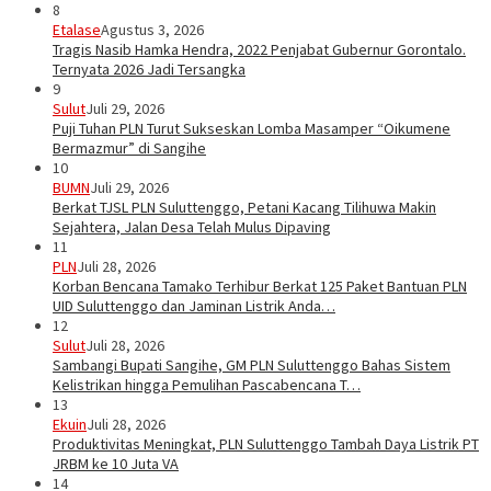
8
Etalase
Agustus 3, 2026
Tragis Nasib Hamka Hendra, 2022 Penjabat Gubernur Gorontalo.
Ternyata 2026 Jadi Tersangka
9
Sulut
Juli 29, 2026
Puji Tuhan PLN Turut Sukseskan Lomba Masamper “Oikumene
Bermazmur” di Sangihe
10
BUMN
Juli 29, 2026
Berkat TJSL PLN Suluttenggo, Petani Kacang Tilihuwa Makin
Sejahtera, Jalan Desa Telah Mulus Dipaving
11
PLN
Juli 28, 2026
Korban Bencana Tamako Terhibur Berkat 125 Paket Bantuan PLN
UID Suluttenggo dan Jaminan Listrik Anda…
12
Sulut
Juli 28, 2026
Sambangi Bupati Sangihe, GM PLN Suluttenggo Bahas Sistem
Kelistrikan hingga Pemulihan Pascabencana T…
13
Ekuin
Juli 28, 2026
Produktivitas Meningkat, PLN Suluttenggo Tambah Daya Listrik PT
JRBM ke 10 Juta VA
14