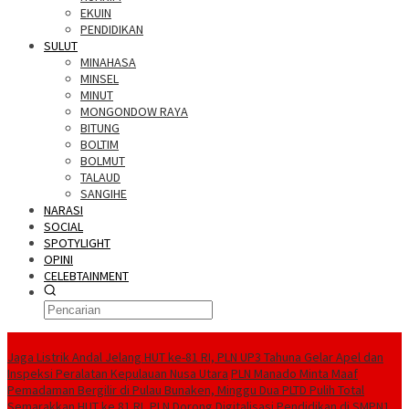
EKUIN
PENDIDIKAN
SULUT
MINAHASA
MINSEL
MINUT
MONGONDOW RAYA
BITUNG
BOLTIM
BOLMUT
TALAUD
SANGIHE
NARASI
SOCIAL
SPOTYLIGHT
OPINI
CELEBTAINMENT
BERITA TERBARU
Jaga Listrik Andal Jelang HUT ke-81 RI, PLN UP3 Tahuna Gelar Apel dan
Inspeksi Peralatan Kepulauan Nusa Utara
PLN Manado Minta Maaf
Pemadaman Bergilir di Pulau Bunaken, Minggu Dua PLTD Pulih Total
Semarakkan HUT ke 81 RI, PLN Dorong Digitalisasi Pendidikan di SMPN1