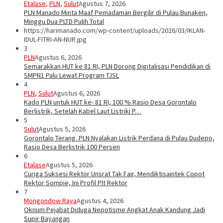
Etalase
,
PLN
,
Sulut
Agustus 7, 2026
PLN Manado Minta Maaf Pemadaman Bergilir di Pulau Bunaken,
Minggu Dua PLTD Pulih Total
https://harimanado.com/wp-content/uploads/2026/03/IKLAN-
IDUL-FITRI-AN-NUR.jpg
3
PLN
Agustus 6, 2026
Semarakkan HUT ke 81 RI, PLN Dorong Digitalisasi Pendidikan di
SMPN1 Palu Lewat Program TJSL
4
PLN
,
Sulut
Agustus 6, 2026
Kado PLN untuk HUT ke- 81 RI, 100 % Rasio Desa Gorontalo
Berlistrik, Setelah Kabel Laut Listriki P…
5
Sulut
Agustus 5, 2026
Gorontalo Terang. PLN Nyalakan Listrik Perdana di Pulau Dudepo,
Rasio Desa Berlistrik 100 Persen
6
Etalase
Agustus 5, 2026
Curiga Suksesi Rektor Unsrat Tak Fair, Mendiktisaintek Copot
Rektor Sompie, Ini Profil Plt Rektor
7
Mongondow Raya
Agustus 4, 2026
Oknum Pejabat Diduga Nepotisme Angkat Anak Kandung Jadi
Supir Bayangan