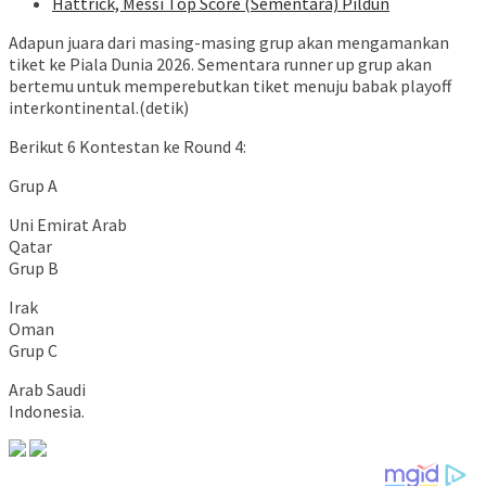
Hattrick, Messi Top Score (Sementara) Pildun
Adapun juara dari masing-masing grup akan mengamankan
tiket ke Piala Dunia 2026. Sementara runner up grup akan
bertemu untuk memperebutkan tiket menuju babak playoff
interkontinental.(detik)
Berikut 6 Kontestan ke Round 4:
Grup A
Uni Emirat Arab
Qatar
Grup B
Irak
Oman
Grup C
Arab Saudi
Indonesia.