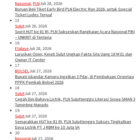
Nasional
,
PLN
Juli 28, 2026
Buruan Beli Tiket Early Bird PLN Electric Run 2026, untuk Special
Ticket Ludes Terjual
15
Sulut
Juli 28, 2026
Spirit HUT ke 81 RI, PLN Sukseskan Rangkaian Acara Nasional PIKI
– UNKRIT di Tentena
16
Etalase
Juli 28, 2026
Luruskan Opini, Kejati Sulut Ungkap Fakta Sita Uang 18 M EL dan
Owner IT Center
17
BOLSEL
Juli 27, 2026
Bupati Iskandar Kamaru Ingatkan 3 Pilar, di Pembukaan Orientasi
PPPK Pemkab Bolsel 2026
18
Sulut
Juli 27, 2026
Cegah Dini Bahaya Listrik, PLN Suluttenggo Literasi Siswa SMAN 3
Tuminting Manado
19
Sulut
Juli 27, 2026
Semarakkan HUT ke-81 RI, PLN Suluttenggo Sukses Tingkatkan
Daya Listrik PT J RBM ke 10 Juta VA
20
Nasional
Juli 27, 2026