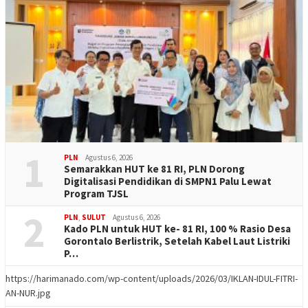
1
PLN
Agustus 6, 2026
Semarakkan HUT ke 81 RI, PLN Dorong
Digitalisasi Pendidikan di SMPN1 Palu Lewat
Program TJSL
2
PLN
,
SULUT
Agustus 6, 2026
Kado PLN untuk HUT ke- 81 RI, 100 % Rasio Desa
Gorontalo Berlistrik, Setelah Kabel Laut Listriki
P…
https://harimanado.com/wp-content/uploads/2026/03/IKLAN-IDUL-FITRI-
AN-NUR.jpg