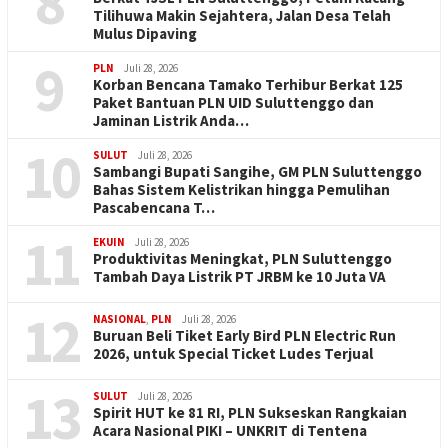
8
Tilihuwa Makin Sejahtera, Jalan Desa Telah
Mulus Dipaving
9
PLN
Juli 28, 2026
Korban Bencana Tamako Terhibur Berkat 125
Paket Bantuan PLN UID Suluttenggo dan
Jaminan Listrik Anda…
10
SULUT
Juli 28, 2026
Sambangi Bupati Sangihe, GM PLN Suluttenggo
Bahas Sistem Kelistrikan hingga Pemulihan
Pascabencana T…
11
EKUIN
Juli 28, 2026
Produktivitas Meningkat, PLN Suluttenggo
Tambah Daya Listrik PT JRBM ke 10 Juta VA
12
NASIONAL
,
PLN
Juli 28, 2026
Buruan Beli Tiket Early Bird PLN Electric Run
2026, untuk Special Ticket Ludes Terjual
13
SULUT
Juli 28, 2026
Spirit HUT ke 81 RI, PLN Sukseskan Rangkaian
Acara Nasional PIKI – UNKRIT di Tentena