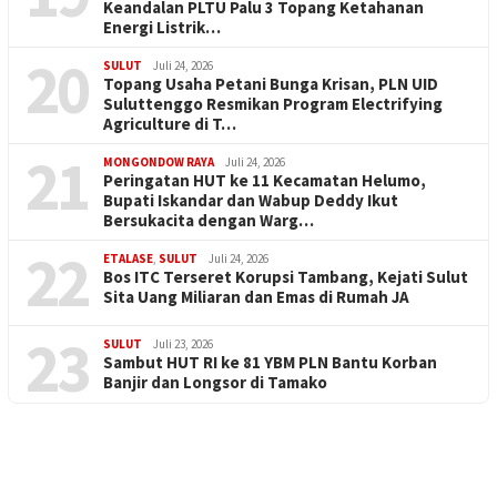
Keandalan PLTU Palu 3 Topang Ketahanan
Energi Listrik…
20
SULUT
Juli 24, 2026
Topang Usaha Petani Bunga Krisan, PLN UID
Suluttenggo Resmikan Program Electrifying
Agriculture di T…
21
MONGONDOW RAYA
Juli 24, 2026
Peringatan HUT ke 11 Kecamatan Helumo,
Bupati Iskandar dan Wabup Deddy Ikut
Bersukacita dengan Warg…
22
ETALASE
,
SULUT
Juli 24, 2026
Bos ITC Terseret Korupsi Tambang, Kejati Sulut
Sita Uang Miliaran dan Emas di Rumah JA
23
SULUT
Juli 23, 2026
Sambut HUT RI ke 81 YBM PLN Bantu Korban
Banjir dan Longsor di Tamako