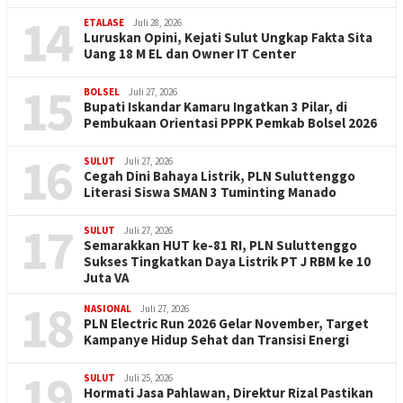
14
ETALASE
Juli 28, 2026
Luruskan Opini, Kejati Sulut Ungkap Fakta Sita
Uang 18 M EL dan Owner IT Center
15
BOLSEL
Juli 27, 2026
Bupati Iskandar Kamaru Ingatkan 3 Pilar, di
Pembukaan Orientasi PPPK Pemkab Bolsel 2026
16
SULUT
Juli 27, 2026
Cegah Dini Bahaya Listrik, PLN Suluttenggo
Literasi Siswa SMAN 3 Tuminting Manado
17
SULUT
Juli 27, 2026
Semarakkan HUT ke-81 RI, PLN Suluttenggo
Sukses Tingkatkan Daya Listrik PT J RBM ke 10
Juta VA
18
NASIONAL
Juli 27, 2026
PLN Electric Run 2026 Gelar November, Target
Kampanye Hidup Sehat dan Transisi Energi
19
SULUT
Juli 25, 2026
Hormati Jasa Pahlawan, Direktur Rizal Pastikan