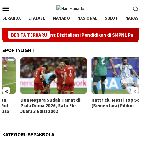
Loncat
Menu
ke
Mobile
konten
BERANDA
ETALASE
MANADO
NASIONAL
SULUT
NARASI
1 RI, PLN Dorong Digitalisasi Pendidikan di SMPN1 Palu Lewat 
BERITA TERBARU
SPORTYLIGHT
«
»
Dua Negara Sudah Tamat di
Hattrick, Messi Top Score
Piala Dunia 2026, Satu Eks
(Sementara) Pildun
Juara 3 Edisi 2002
KATEGORI:
SEPAKBOLA