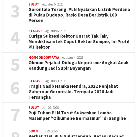
3
SULUT
Agustus 5, 2026
Gorontalo Terang. PLN Nyalakan Listrik Perdana
di Pulau Dudepo, Rasio Desa Berlistrik 100
Persen
4
ETALASE
Agustus 5, 2026
Curiga Suksesi Rektor Unsrat Tak Fair,
Mendiktisaintek Copot Rektor Sompie, Ini Profil
Plt Rektor
5
MONGONDOW RAYA
Agustus 4, 2026
Oknum Pejabat Diduga Nepotisme Angkat Anak
Kandung Jadi Supir Bayangan
6
ETALASE
Agustus 3, 2026
Tragis Nasib Hamka Hendra, 2022 Penjabat
Gubernur Gorontalo. Ternyata 2026 Jadi
Tersangka
7
SULUT
Juli 29, 2026
Puji Tuhan PLN Turut Sukseskan Lomba
Masamper “Oikumene Bermazmur” di Sangihe
BUMN
Juli 29, 2026
Berkat TJSL PLN Suluttenggo, Petani Kacang