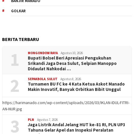
BANJIR MANADO
GOLKAR
BERITA TERBARU
1
MONGONDOW RAYA
Agustus 10, 2026
Bupati Bolsel Beri Apresiasi Pengukuhan
Srikandi Jaga Desa Sulut, Selpian Manoppo
Didaulat Nahkodai …
2
SEPAKBOLA
,
SULUT
Agustus 8, 2026
Turnamen BU FC ke 4 Kata Ketua Askot Manado
Makin Inovatif, Banyak Orbitkan Bibit Unggul
https://harimanado.com/wp-content/uploads/2026/03/IKLAN-IDUL-FITRI-
AN-NUR.jpg
3
PLN
Agustus 7, 2026
Jaga Listrik Andal Jelang HUT ke-81 RI, PLN UP3
Tahuna Gelar Apel dan Inspeksi Peralatan