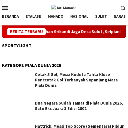
Loncat
Menu
ke
Mobile
konten
BERANDA
ETALASE
MANADO
NASIONAL
SULUT
NARASI
i Apresiasi Pengukuhan Srikandi Jaga Desa Sulut, Selpian Manopp
BERITA TERBARU
SPORTYLIGHT
KATEGORI:
PIALA DUNIA 2026
Cetak 5 Gol, Messi Kudeta Tahta Klose
Penccetak Gol Terbanyak Sepanjang Masa
Piala Dunia
Dua Negara Sudah Tamat di Piala Dunia 2026,
Satu Eks Juara 3 Edisi 2002
Hattrick, Messi Top Score (Sementara) Pildun