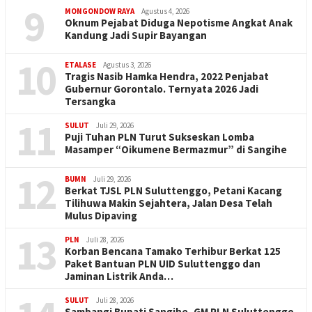
9
MONGONDOW RAYA
Agustus 4, 2026
Oknum Pejabat Diduga Nepotisme Angkat Anak
Kandung Jadi Supir Bayangan
10
ETALASE
Agustus 3, 2026
Tragis Nasib Hamka Hendra, 2022 Penjabat
Gubernur Gorontalo. Ternyata 2026 Jadi
Tersangka
11
SULUT
Juli 29, 2026
Puji Tuhan PLN Turut Sukseskan Lomba
Masamper “Oikumene Bermazmur” di Sangihe
12
BUMN
Juli 29, 2026
Berkat TJSL PLN Suluttenggo, Petani Kacang
Tilihuwa Makin Sejahtera, Jalan Desa Telah
Mulus Dipaving
13
PLN
Juli 28, 2026
Korban Bencana Tamako Terhibur Berkat 125
Paket Bantuan PLN UID Suluttenggo dan
Jaminan Listrik Anda…
SULUT
Juli 28, 2026
Sambangi Bupati Sangihe, GM PLN Suluttenggo