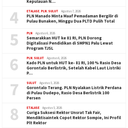
Kepulauan N…
4
ETALASE
,
PLN
,
SULUT
Agustus 7, 2026
PLN Manado Minta Maaf Pemadaman Bergilir di
Pulau Bunaken, Minggu Dua PLTD Pulih Total
5
PLN
Agustus 6, 2026
Semarakkan HUT ke 81 RI, PLN Dorong
Digitalisasi Pendidikan di SMPN1 Palu Lewat
Program TJSL
6
PLN
,
SULUT
Agustus 6, 2026
Kado PLN untuk HUT ke- 81 RI, 100 % Rasio Desa
Gorontalo Berlistrik, Setelah Kabel Laut Listriki
P…
7
SULUT
Agustus 5, 2026
Gorontalo Terang. PLN Nyalakan Listrik Perdana
di Pulau Dudepo, Rasio Desa Berlistrik 100
Persen
8
ETALASE
Agustus 5, 2026
Curiga Suksesi Rektor Unsrat Tak Fair,
Mendiktisaintek Copot Rektor Sompie, Ini Profil
Plt Rektor