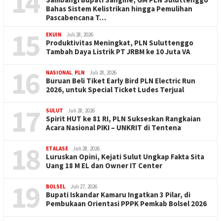
14
Bahas Sistem Kelistrikan hingga Pemulihan
Pascabencana T…
15
EKUIN
Juli 28, 2026
Produktivitas Meningkat, PLN Suluttenggo
Tambah Daya Listrik PT JRBM ke 10 Juta VA
16
NASIONAL
,
PLN
Juli 28, 2026
Buruan Beli Tiket Early Bird PLN Electric Run
2026, untuk Special Ticket Ludes Terjual
17
SULUT
Juli 28, 2026
Spirit HUT ke 81 RI, PLN Sukseskan Rangkaian
Acara Nasional PIKI – UNKRIT di Tentena
18
ETALASE
Juli 28, 2026
Luruskan Opini, Kejati Sulut Ungkap Fakta Sita
Uang 18 M EL dan Owner IT Center
19
BOLSEL
Juli 27, 2026
Bupati Iskandar Kamaru Ingatkan 3 Pilar, di
Pembukaan Orientasi PPPK Pemkab Bolsel 2026